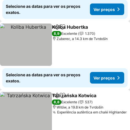
Selecione as datas para ver os preços
Ver preços
exatos.
Koliba Hubertka
Partilhar
Adicionar aos favoritos
8,9
Excelente
1.370
Zuberec, a 14.3 km de Tvrdošín
Selecione as datas para ver os preços
Ver preços
exatos.
Tatrzańska Kotwica
Partilhar
Adicionar aos favoritos
8,8
Excelente
537
Witów, a 19.8 km de Tvrdošín
Experiência autêntica em chalé Highlander