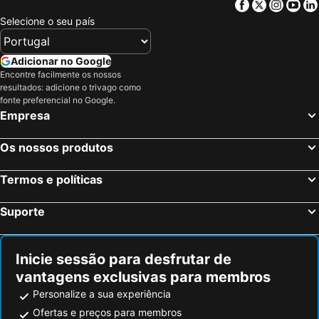
Facebook
Twitter
Insta
Yo
Sucha Beskidzka, bed and breakfasts
Liptovský Ján, bed and breakfasts
Selecione o seu país
Pavčina Lehota, bed and breakfasts
Dolný Kubín, bed and breakfasts
Trstená, bed and breakfasts
Terchová, bed and breakfasts
Adicionar no Google
Encontre facilmente os nossos
Ružomberok, bed and breakfasts
Demänovská Dolina, bed and breakfasts
resultados: adicione o trivago como
Jeleśnia, bed and breakfasts
Habovka, bed and breakfasts
fonte preferencial no Google.
Empresa
Oščadnica, bed and breakfasts
Námestovo, bed and breakfasts
Lipnica Wielka, bed and breakfasts
Jablonka, bed and breakfasts
Os nossos produtos
Zákamenné, bed and breakfasts
Smrečany, bed and breakfasts
Termos e políticas
Suporte
Inicie sessão para desfrutar de
vantagens exclusivas para membros
Personalize a sua experiência
Ofertas e preços para membros