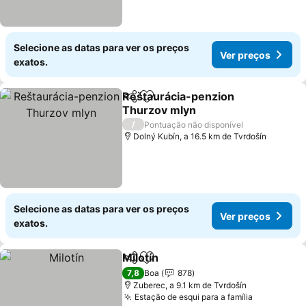
Selecione as datas para ver os preços
Ver preços
exatos.
Reštaurácia-penzion
Partilhar
Adicionar aos favoritos
Thurzov mlyn
/
Pontuação não disponível
Dolný Kubín, a 16.5 km de Tvrdošín
Selecione as datas para ver os preços
Ver preços
exatos.
Milotín
Partilhar
Adicionar aos favoritos
7,8
Boa
878
Zuberec, a 9.1 km de Tvrdošín
Estação de esqui para a família