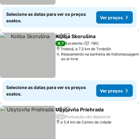
Selecione as datas para ver os preços
Ver preços
exatos.
Koliba Skorušina
Partilhar
Adicionar aos favoritos
9,7
Excelente
190
Trstená, a 7.3 km de Tvrdošín
Relaxamento na banheira de hidromassagem
ao ar livre
Selecione as datas para ver os preços
Ver preços
exatos.
Ubytovňa Priehrada
Partilhar
Adicionar aos favoritos
/
Pontuação não disponível
a 5.4 km de Centro da cidade