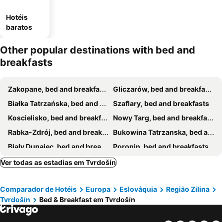
Hotéis
baratos
Other popular destinations with bed and
breakfasts
Zakopane, bed and breakfasts
Gliczarów, bed and breakfasts
Białka Tatrzańska, bed and breakfasts
Szaflary, bed and breakfasts
Koscielisko, bed and breakfasts
Nowy Targ, bed and breakfasts
Rabka-Zdrój, bed and breakfasts
Bukowina Tatrzanska, bed and breakfasts
Bialy Dunajec, bed and breakfasts
Poronin, bed and breakfasts
Zywiec, bed and breakfasts
Bešeňová, bed and breakfasts
Ver todas as estadias em Tvrdošín
Liptovský Mikuláš, bed and breakfasts
Węgierska Górka, bed and breakfasts
Comparador de Hotéis
Europa
Eslováquia
Região Zilina
Vysoké Tatry, bed and breakfasts
Štrba, bed and breakfasts
Tvrdošín
Bed & Breakfast em Tvrdošín
Zuberec, bed and breakfasts
Zawoja, bed and breakfasts
Witów, bed and breakfasts
Radziechowy-Wieprz, bed and breakfasts