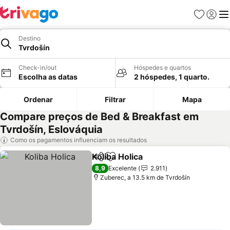
Favoritos
Iniciar
Me
Destino
Tvrdošín
Check-in/out
Hóspedes e quartos
Escolha as datas
2 hóspedes, 1 quarto.
Ordenar
Filtrar
Mapa
Compare preços de Bed & Breakfast em
Tvrdošín, Eslováquia
Como os pagamentos influenciam os resultados
Koliba Holica
Partilhar
Adicionar aos favoritos
8,9
Excelente
2.911
Zuberec, a 13.5 km de Tvrdošín