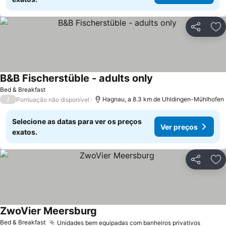
Partilhar
Ad
B&B Fischerstüble - adults only
Ver preços
Bed & Breakfast
/
Hagnau, a 8.3 km de Uhldingen-Mühlhofen
Pontuação não disponível
Selecione as datas para ver os preços
Ver preços
exatos.
Partilhar
Ad
ZwoVier Meersburg
Ver preços
Bed & Breakfast
Unidades bem equipadas com banheiros privativos
Ver pr