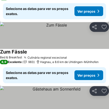
Selecione as datas para ver os preços
Ver preços
exatos.
Partilhar
Ad
Zum Fässle
Ver preços
Bed & Breakfast
Culinária regional excecional
Ver preços
8,9
Excelente
983
Hagnau, a 8.6 km de Uhldingen-Mühlhofen
Selecione as datas para ver os preços
Ver preços
exatos.
Partilhar
Ad