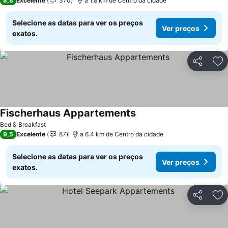
8,8
Excelente
370
a 1.8 km de Centro da cidade
Selecione as datas para ver os preços
Ver preços
exatos.
Partilhar
Ad
Fischerhaus Appartements
Ver preços
Bed & Breakfast
9,5
Excelente
87
a 6.4 km de Centro da cidade
Selecione as datas para ver os preços
Ver preços
exatos.
Partilhar
Ad