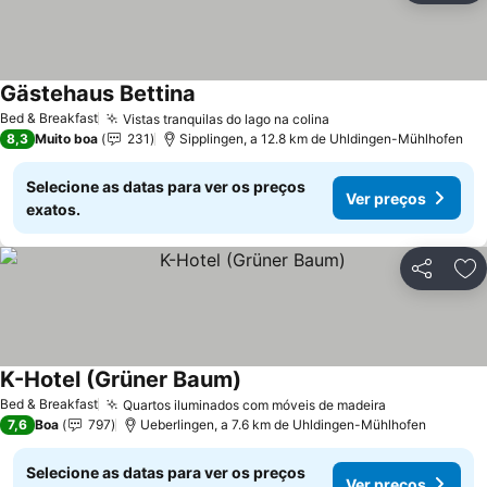
Gästehaus Bettina
Ver preços
Bed & Breakfast
Vistas tranquilas do lago na colina
Ver preços
8,3
Muito boa
231
Sipplingen, a 12.8 km de Uhldingen-Mühlhofen
Selecione as datas para ver os preços
Ver preços
exatos.
Partilhar
Ad
K-Hotel (Grüner Baum)
Ver preços
Bed & Breakfast
Quartos iluminados com móveis de madeira
Ver preços
7,6
Boa
797
Ueberlingen, a 7.6 km de Uhldingen-Mühlhofen
Selecione as datas para ver os preços
Ver preços