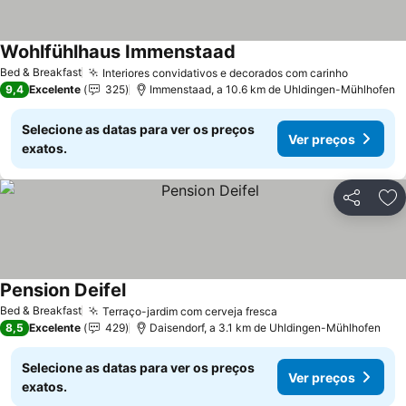
Wohlfühlhaus Immenstaad
Ver preços
Bed & Breakfast
Interiores convidativos e decorados com carinho
Ver pre
9,4
Excelente
325
Immenstaad, a 10.6 km de Uhldingen-Mühlhofen
Selecione as datas para ver os preços
Ver preços
exatos.
Partilhar
Ad
Pension Deifel
Ver preços
Bed & Breakfast
Terraço-jardim com cerveja fresca
Ver preços
8,5
Excelente
429
Daisendorf, a 3.1 km de Uhldingen-Mühlhofen
Selecione as datas para ver os preços
Ver preços
exatos.