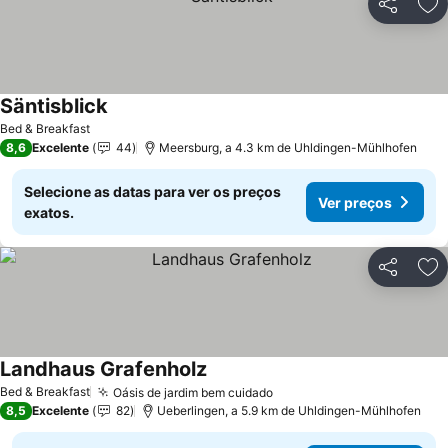
Partilhar
Ad
Säntisblick
Ver preços
Bed & Breakfast
8,6
Excelente
44
Meersburg, a 4.3 km de Uhldingen-Mühlhofen
Selecione as datas para ver os preços
Ver preços
exatos.
Partilhar
Ad
Landhaus Grafenholz
Ver preços
Bed & Breakfast
Oásis de jardim bem cuidado
Ver preços
8,5
Excelente
82
Ueberlingen, a 5.9 km de Uhldingen-Mühlhofen