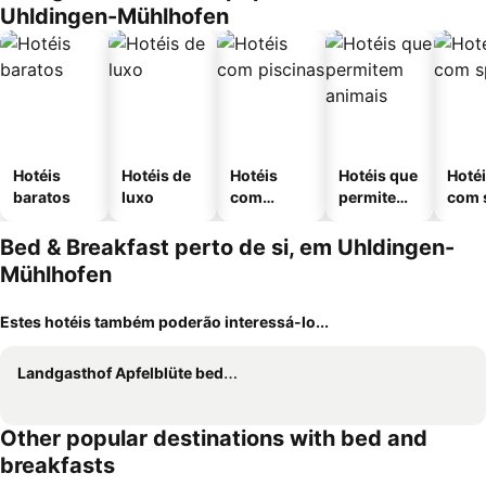
Uhldingen-Mühlhofen
Hotéis
Hotéis de
Hotéis
Hotéis que
Hoté
baratos
luxo
com
permitem
com 
piscinas
animais
Bed & Breakfast perto de si, em Uhldingen-
Mühlhofen
Estes hotéis também poderão interessá-lo...
Landgasthof Apfelblüte bed & breakfast
Other popular destinations with bed and
breakfasts