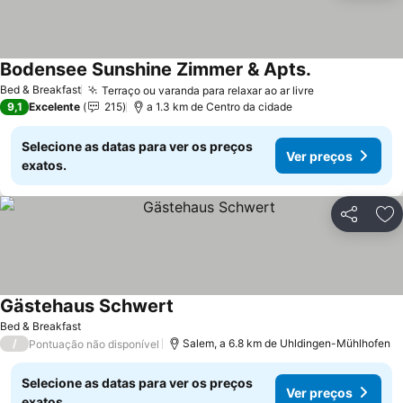
Bodensee Sunshine Zimmer & Apts.
Ver preços
Bed & Breakfast
Terraço ou varanda para relaxar ao ar livre
Ver preços
9,1
Excelente
215
a 1.3 km de Centro da cidade
Selecione as datas para ver os preços
Ver preços
exatos.
Partilhar
Ad
Gästehaus Schwert
Ver preços
Bed & Breakfast
/
Salem, a 6.8 km de Uhldingen-Mühlhofen
Pontuação não disponível
Selecione as datas para ver os preços
Ver preços
exatos.