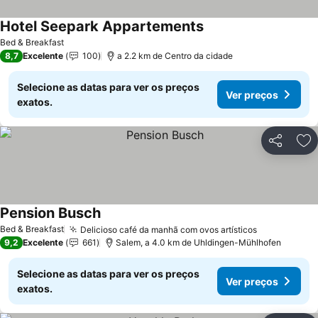
Hotel Seepark Appartements
Ver preços
Bed & Breakfast
8,7
Excelente
100
a 2.2 km de Centro da cidade
Selecione as datas para ver os preços
Ver preços
exatos.
Partilhar
Ad
Pension Busch
Ver preços
Bed & Breakfast
Delicioso café da manhã com ovos artísticos
Ver preços
9,2
Excelente
661
Salem, a 4.0 km de Uhldingen-Mühlhofen
Selecione as datas para ver os preços
Ver preços
exatos.