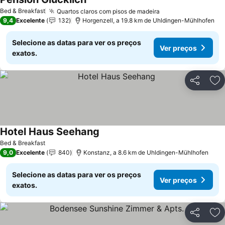
Ver preços
Bed & Breakfast
Quartos claros com pisos de madeira
Ver preços
9,4
Excelente
132
Horgenzell, a 19.8 km de Uhldingen-Mühlhofen
Selecione as datas para ver os preços
Ver preços
exatos.
Partilhar
Ad
Hotel Haus Seehang
Ver preços
Bed & Breakfast
9,0
Excelente
840
Konstanz, a 8.6 km de Uhldingen-Mühlhofen
Selecione as datas para ver os preços
Ver preços
exatos.
Partilhar
Ad