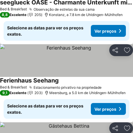
seeglueck OASE - Charmante Unterkunft mit Garten Gästezimmern und Tiny House nahe Universität Insel Mainau und See in Konstanz
Ver preços
Bed & Breakfast
Observação de estrelas da sua cama
Ver preços
8,8
Excelente
205
Konstanz, a 7.8 km de Uhldingen-Mühlhofen
Selecione as datas para ver os preços
Ver preços
exatos.
Partilhar
Ad
Ferienhaus Seehang
Ver preços
Bed & Breakfast
Estacionamento privativo na propriedade
Ver preços
9,1
Excelente
203
Meersburg, a 5.0 km de Uhldingen-Mühlhofen
Selecione as datas para ver os preços
Ver preços
exatos.
Partilhar
Ad