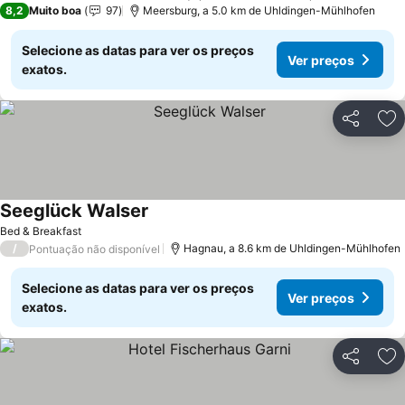
8,2
Muito boa
97
Meersburg, a 5.0 km de Uhldingen-Mühlhofen
Selecione as datas para ver os preços
Ver preços
exatos.
Partilhar
Ad
Seeglück Walser
Ver preços
Bed & Breakfast
/
Hagnau, a 8.6 km de Uhldingen-Mühlhofen
Pontuação não disponível
Selecione as datas para ver os preços
Ver preços
exatos.
Partilhar
Ad