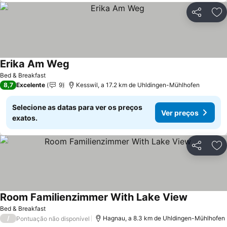
Partilhar
Ad
Erika Am Weg
Ver preços
Bed & Breakfast
8,7
Excelente
9
Kesswil, a 17.2 km de Uhldingen-Mühlhofen
Selecione as datas para ver os preços
Ver preços
exatos.
Partilhar
Ad
Room Familienzimmer With Lake View
Ver preço
Bed & Breakfast
/
Hagnau, a 8.3 km de Uhldingen-Mühlhofen
Pontuação não disponível