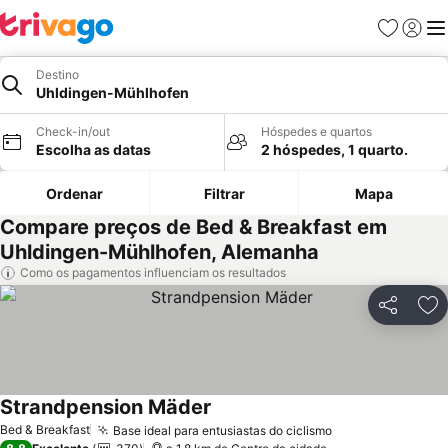
Favoritos
Iniciar
Me
Destino
Uhldingen-Mühlhofen
Check-in/out
Hóspedes e quartos
Escolha as datas
2 hóspedes, 1 quarto.
Ordenar
Filtrar
Mapa
Compare preços de Bed & Breakfast em
Uhldingen-Mühlhofen, Alemanha
Como os pagamentos influenciam os resultados
Partilhar
Ad
Strandpension Mäder
Ver preços
Bed & Breakfast
Base ideal para entusiastas do ciclismo
Ver preços