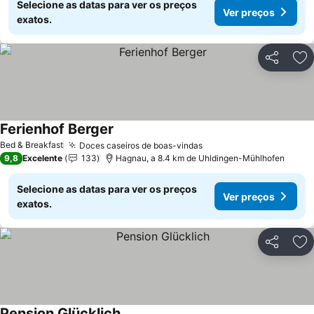
Selecione as datas para ver os preços
Ver preços
exatos.
Partilhar
Ad
Ferienhof Berger
Ver preços
Bed & Breakfast
Doces caseiros de boas-vindas
Ver preços
9,8
Excelente
133
Hagnau, a 8.4 km de Uhldingen-Mühlhofen
Selecione as datas para ver os preços
Ver preços
exatos.
Partilhar
Ad
Pension Glücklich