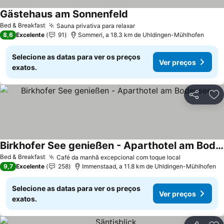
Gästehaus am Sonnenfeld
Ver preços
Bed & Breakfast
Sauna privativa para relaxar
Ver preços
8,6
Excelente
91
Sommeri, a 18.3 km de Uhldingen-Mühlhofen
Selecione as datas para ver os preços
Ver preços
exatos.
Partilhar
Ad
Birkhofer See genießen - Aparthotel am Bodensee
Ver preços
Bed & Breakfast
Café da manhã excepcional com toque local
Ver preços
9,7
Excelente
258
Immenstaad, a 11.8 km de Uhldingen-Mühlhofen
Selecione as datas para ver os preços
Ver preços
exatos.