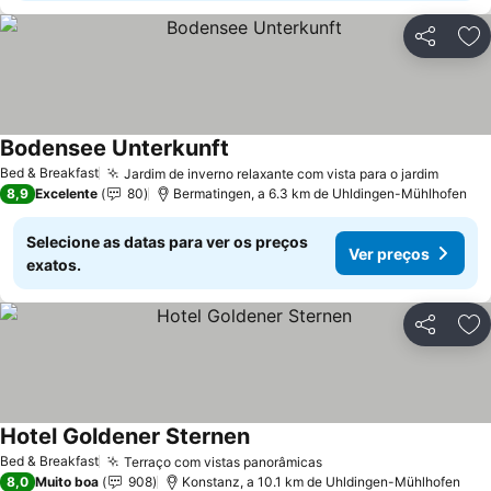
Partilhar
Ad
Bodensee Unterkunft
Ver preços
Bed & Breakfast
Jardim de inverno relaxante com vista para o jardim
Ver p
8,9
Excelente
80
Bermatingen, a 6.3 km de Uhldingen-Mühlhofen
Selecione as datas para ver os preços
Ver preços
exatos.
Partilhar
Ad
Hotel Goldener Sternen
Ver preços
Bed & Breakfast
Terraço com vistas panorâmicas
Ver preços
8,0
Muito boa
908
Konstanz, a 10.1 km de Uhldingen-Mühlhofen