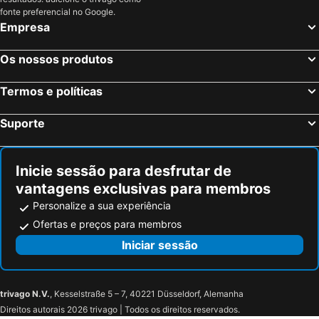
fonte preferencial no Google.
Scheidegg, bed and breakfasts
Degersheim, bed and breakfasts
Empresa
Lütisburg, bed and breakfasts
Radolfzell, bed and breakfasts
St. Peterzell, bed and breakfasts
Wil, bed and breakfasts
Os nossos produtos
Ganterschwil, bed and breakfasts
Urnäsch, bed and breakfasts
Termos e políticas
Bütschwil, bed and breakfasts
Stockach, bed and breakfasts
Ramsen, bed and breakfasts
Teufen, bed and breakfasts
Suporte
Engen, bed and breakfasts
Horgenzell, bed and breakfasts
Inicie sessão para desfrutar de
vantagens exclusivas para membros
Personalize a sua experiência
Ofertas e preços para membros
Iniciar sessão
trivago N.V.
, Kesselstraße 5 – 7, 40221 Düsseldorf, Alemanha
Direitos autorais 2026 trivago | Todos os direitos reservados.