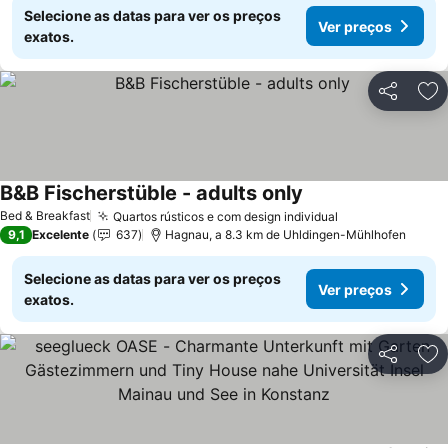
Selecione as datas para ver os preços
Ver preços
exatos.
Partilhar
Ad
B&B Fischerstüble - adults only
Ver preços
Bed & Breakfast
Quartos rústicos e com design individual
Ver preços
9,1
Excelente
637
Hagnau, a 8.3 km de Uhldingen-Mühlhofen
Selecione as datas para ver os preços
Ver preços
exatos.
Partilhar
Ad