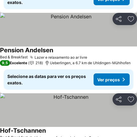
exatos.
Partilhar
Ad
Pension Andelsen
Ver preços
Bed & Breakfast
Lazer e relaxamento ao ar livre
Ver preços
9,5
Excelente
218
Ueberlingen, a 6.7 km de Uhldingen-Mühlhofen
Selecione as datas para ver os preços
Ver preços
exatos.
Partilhar
Ad
Hof-Tschannen
Ver preços