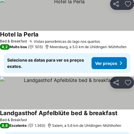
Partilhar
Ad
Hotel la Perla
Ver preços
Bed & Breakfast
Vistas panorâmicas do lago nos quartos
Ver preços
8,2
Muito boa
505
Meersburg, a 5.0 km de Uhldingen-Mühlhofen
Selecione as datas para ver os preços
Ver preços
exatos.
Partilhar
Ad
Landgasthof Apfelblüte bed & breakfast
Ver pr
Bed & Breakfast
8,8
Excelente
1.363
Salem, a 5.6 km de Uhldingen-Mühlhofen