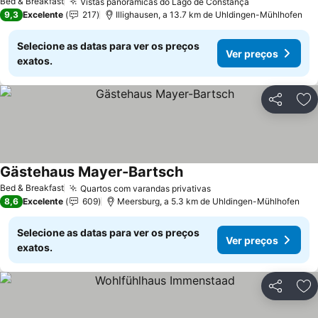
Bed & Breakfast
Vistas panorâmicas do Lago de Constança
Ver preços
9,3
Excelente
217
Illighausen, a 13.7 km de Uhldingen-Mühlhofen
Selecione as datas para ver os preços
Ver preços
exatos.
Partilhar
Ad
Gästehaus Mayer-Bartsch
Ver preços
Bed & Breakfast
Quartos com varandas privativas
Ver preços
8,6
Excelente
609
Meersburg, a 5.3 km de Uhldingen-Mühlhofen
Selecione as datas para ver os preços
Ver preços
exatos.
Partilhar
Ad