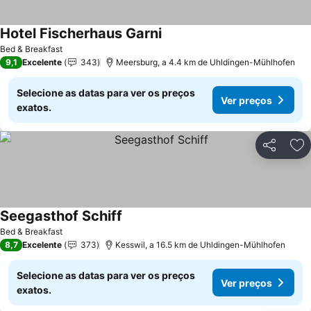
Hotel Fischerhaus Garni
Ver preços
Bed & Breakfast
9,1
Excelente
343
Meersburg, a 4.4 km de Uhldingen-Mühlhofen
Selecione as datas para ver os preços
Ver preços
exatos.
Partilhar
Ad
Seegasthof Schiff
Ver preços
Bed & Breakfast
8,7
Excelente
373
Kesswil, a 16.5 km de Uhldingen-Mühlhofen
Selecione as datas para ver os preços
Ver preços
exatos.