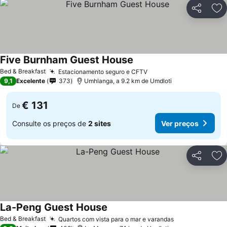
Partilhar
Ad
Five Burnham Guest House
Ver preços
Bed & Breakfast
Estacionamento seguro e CFTV
Ver preços
9,1
Excelente
373
Umhlanga, a 9.2 km de Umdloti
€ 131
De
Consulte os preços de
2 sites
Ver preços
Partilhar
Ad
La-Peng Guest House
Ver preços
Bed & Breakfast
Quartos com vista para o mar e varandas
Ver preços