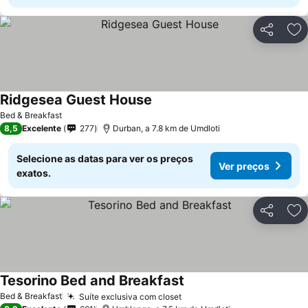
Partilhar
Ad
Ridgesea Guest House
Ver preços
Bed & Breakfast
8,5
Excelente
277
Durban, a 7.8 km de Umdloti
Selecione as datas para ver os preços
Ver preços
exatos.
Partilhar
Ad
Tesorino Bed and Breakfast
Ver preços
Bed & Breakfast
Suíte exclusiva com closet
Ver preços