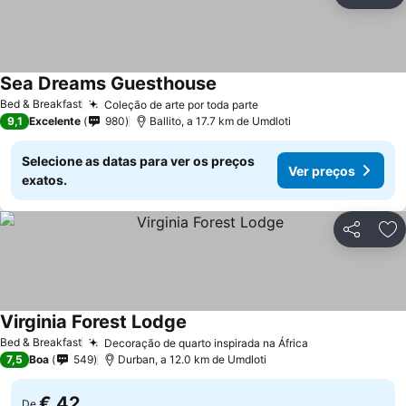
Ad
Sea Dreams Guesthouse
Ver preços
Bed & Breakfast
Coleção de arte por toda parte
Ver preços
9,1
Excelente
980
Ballito, a 17.7 km de Umdloti
Selecione as datas para ver os preços
Ver preços
exatos.
Partilhar
Ad
Virginia Forest Lodge
Ver preços
Bed & Breakfast
Decoração de quarto inspirada na África
Ver preços
7,5
Boa
549
Durban, a 12.0 km de Umdloti
€ 42
De