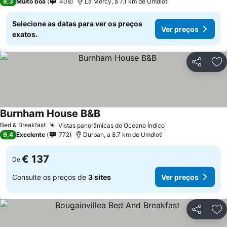
8,3
Muito boa
408
La Mercy, a 7.1 km de Umdloti
Selecione as datas para ver os preços
Ver preços
exatos.
Partilhar
Ad
Burnham House B&B
Ver preços
Bed & Breakfast
Vistas panorâmicas do Oceano Índico
Ver preços
9,4
Excelente
772
Durban, a 8.7 km de Umdloti
€ 137
De
Consulte os preços de
3 sites
Ver preços
Partilhar
Ad