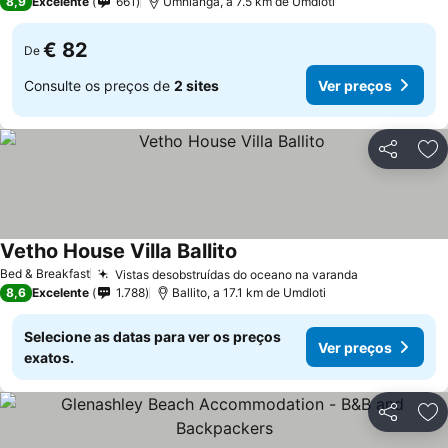
8,9
Excelente
661
Umhlanga, a 7.5 km de Umdloti
€ 82
De
Consulte os preços de
2 sites
Ver preços
Partilhar
Ad
Vetho House Villa Ballito
Ver preços
Bed & Breakfast
Vistas desobstruídas do oceano na varanda
Ver preços
8,6
Excelente
1.788
Ballito, a 17.1 km de Umdloti
Selecione as datas para ver os preços
Ver preços
exatos.
Partilhar
Ad