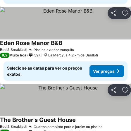
Partilhar
Ad
Eden Rose Manor B&B
Ver preços
Bed & Breakfast
Piscina exterior tranquila
Ver preços
8,2
Muito boa
597
La Mercy, a 4.2 km de Umdloti
Selecione as datas para ver os preços
Ver preços
exatos.
Partilhar
Ad
The Brother's Guest House
Ver preços
Bed & Breakfast
Quartos com vista para o jardim ou piscina
Ver preços