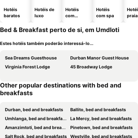
Hotéis
Hotéis de
Hotéis
Hotéis
Hotéi
baratos
luxo
com
com spa
praia
piscinas
Bed & Breakfast perto de si, em Umdloti
Estes hotéis também poderão interessá-lo...
Sea Dreams Guesthouse
Durban Manor Guest House
Virginia Forest Lodge
45 Broadway Lodge
Other popular destinations with bed and
breakfasts
Durban, bed and breakfasts
Ballito, bed and breakfasts
Umhlanga, bed and breakfasts
La Mercy, bed and breakfasts
Amanzimtoti, bed and breakfasts
Pinetown, bed and breakfasts
Salt Rock, bed and breakfasts
Westville, bed and breakfasts