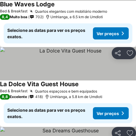
Blue Waves Lodge
Ver preços
Bed & Breakfast
Quartos elegantes com mobiliário moderno
Ver preços
8,4
Muito boa
702
Umhlanga, a 6.5 km de Umdloti
Selecione as datas para ver os preços
Ver preços
exatos.
Partilhar
Ad
La Dolce Vita Guest House
Ver preços
Bed & Breakfast
Quartos espaçosos e bem equipados
Ver preços
8,8
Excelente
418
Umhlanga, a 5.8 km de Umdloti
Selecione as datas para ver os preços
Ver preços
exatos.
Partilhar