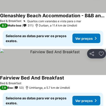
Glenashley Beach Accommodation - B&B and Backpackers
Ver preços
Bed & Breakfast
Quartos com varandas e vista para o mar
Ver preços
8,1
Muito boa
311
Durban, a 11.4 km de Umdloti
Selecione as datas para ver os preços
Ver preços
exatos.
Partilhar
Ad
Fairview Bed And Breakfast
Ver preços
Bed & Breakfast
7,9
Boa
53
Umhlanga, a 5.7 km de Umdloti
Selecione as datas para ver os preços
Ver preços
exatos.