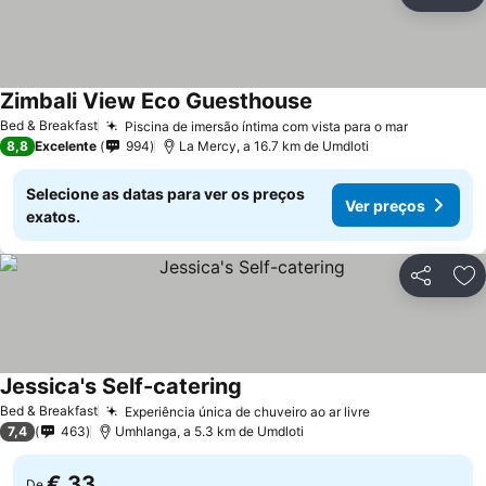
Partilhar
Ad
Zimbali View Eco Guesthouse
Ver preços
Bed & Breakfast
Piscina de imersão íntima com vista para o mar
Ver preç
8,8
Excelente
994
La Mercy, a 16.7 km de Umdloti
Selecione as datas para ver os preços
Ver preços
exatos.
Partilhar
Ad
Jessica's Self-catering
Ver preços
Bed & Breakfast
Experiência única de chuveiro ao ar livre
Ver preços
7,4
463
Umhlanga, a 5.3 km de Umdloti
€ 33
De