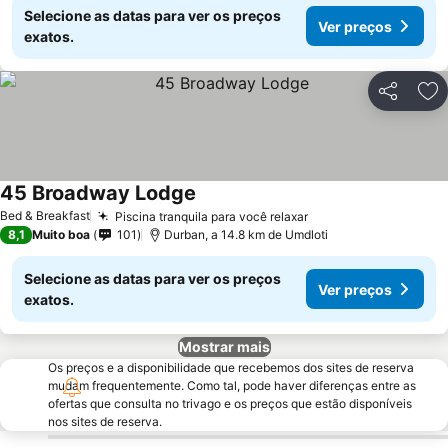
Selecione as datas para ver os preços
Ver preços
exatos.
Partilhar
Ad
45 Broadway Lodge
Ver preços
Bed & Breakfast
Piscina tranquila para você relaxar
Ver preços
8,1
Muito boa
101
Durban, a 14.8 km de Umdloti
Selecione as datas para ver os preços
Ver preços
exatos.
Mostrar mais
Os preços e a disponibilidade que recebemos dos sites de reserva
mudam frequentemente. Como tal, pode haver diferenças entre as
ofertas que consulta no trivago e os preços que estão disponíveis
nos sites de reserva.