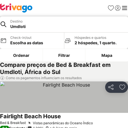
Favoritos
Iniciar
Me
Destino
Umdloti
Check-in/out
Hóspedes e quartos
Escolha as datas
2 hóspedes, 1 quarto.
Ordenar
Filtrar
Mapa
Compare preços de Bed & Breakfast em
Umdloti, África do Sul
Como os pagamentos influenciam os resultados
Partilhar
Ad
Fairlight Beach House
Ver preços
Bed & Breakfast
Vistas panorâmicas do Oceano Índico
Ver preços