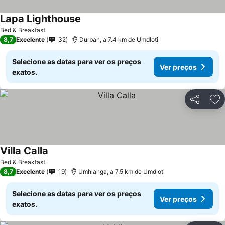
Lapa Lighthouse
Ver preços
Bed & Breakfast
8,7
Excelente
32
Durban, a 7.4 km de Umdloti
Selecione as datas para ver os preços
Ver preços
exatos.
Partilhar
Ad
Villa Calla
Ver preços
Bed & Breakfast
8,7
Excelente
19
Umhlanga, a 7.5 km de Umdloti
Selecione as datas para ver os preços
Ver preços
exatos.