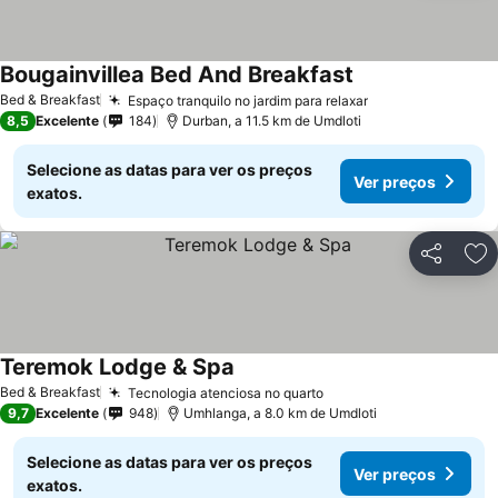
Bougainvillea Bed And Breakfast
Ver preços
Bed & Breakfast
Espaço tranquilo no jardim para relaxar
Ver preços
8,5
Excelente
184
Durban, a 11.5 km de Umdloti
Selecione as datas para ver os preços
Ver preços
exatos.
Partilhar
Ad
Teremok Lodge & Spa
Ver preços
Bed & Breakfast
Tecnologia atenciosa no quarto
Ver preços
9,7
Excelente
948
Umhlanga, a 8.0 km de Umdloti
Selecione as datas para ver os preços
Ver preços
exatos.