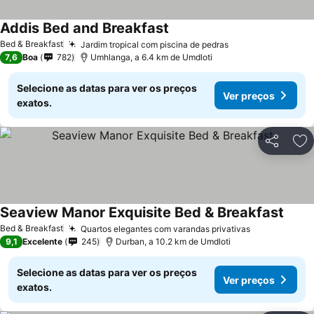
Addis Bed and Breakfast
Ver preços
Bed & Breakfast
Jardim tropical com piscina de pedras
Ver preços
7,6
Boa
782
Umhlanga, a 6.4 km de Umdloti
Selecione as datas para ver os preços
Ver preços
exatos.
Partilhar
Ad
Seaview Manor Exquisite Bed & Breakfast
Ver p
Bed & Breakfast
Quartos elegantes com varandas privativas
Ver preços
9,1
Excelente
245
Durban, a 10.2 km de Umdloti
Selecione as datas para ver os preços
Ver preços
exatos.