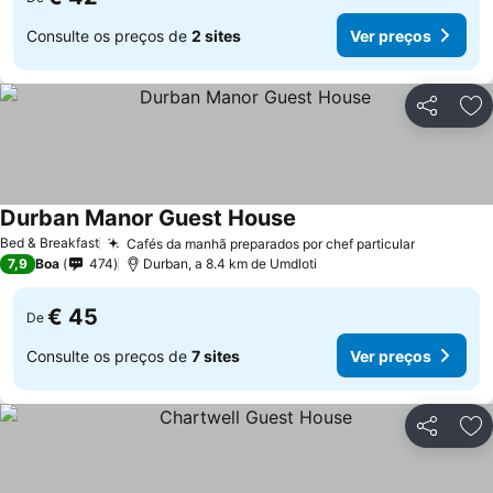
Consulte os preços de
2 sites
Ver preços
Partilhar
Ad
Durban Manor Guest House
Ver preços
Bed & Breakfast
Cafés da manhã preparados por chef particular
Ver preç
7,9
Boa
474
Durban, a 8.4 km de Umdloti
€ 45
De
Consulte os preços de
7 sites
Ver preços
Partilhar
Ad