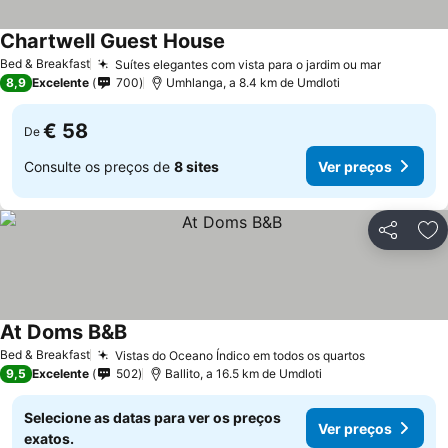
Chartwell Guest House
Ver preços
Bed & Breakfast
Suítes elegantes com vista para o jardim ou mar
Ver preç
8,9
Excelente
700
Umhlanga, a 8.4 km de Umdloti
€ 58
De
Consulte os preços de
8 sites
Ver preços
Partilhar
Ad
At Doms B&B
Ver preços
Bed & Breakfast
Vistas do Oceano Índico em todos os quartos
Ver preços
9,5
Excelente
502
Ballito, a 16.5 km de Umdloti
Selecione as datas para ver os preços
Ver preços
exatos.