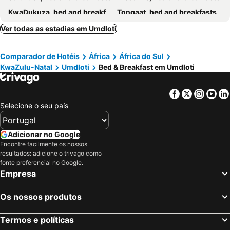
KwaDukuza, bed and breakfasts
Tongaat, bed and breakfasts
Hillcrest, bed and breakfasts
Glen Ashley, bed and breakfasts
Ver todas as estadias em Umdloti
Brighton Beach, bed and breakfasts
Chatsworth, bed and breakfasts
Comparador de Hotéis
África
África do Sul
Umhlali, bed and breakfasts
Assagay, bed and breakfasts
KwaZulu-Natal
Umdloti
Bed & Breakfast em Umdloti
Port Zimbali, bed and breakfasts
Facebook
Twitter
Insta
Yo
Selecione o seu país
Adicionar no Google
Encontre facilmente os nossos
resultados: adicione o trivago como
fonte preferencial no Google.
Empresa
Os nossos produtos
Termos e políticas