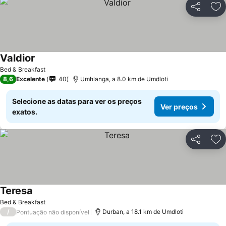
Partilhar
Ad
Valdior
Ver preços
Bed & Breakfast
8,6
Excelente
40
Umhlanga, a 8.0 km de Umdloti
Selecione as datas para ver os preços
Ver preços
exatos.
Partilhar
Ad
Teresa
Ver preços
Bed & Breakfast
/
Durban, a 18.1 km de Umdloti
Pontuação não disponível