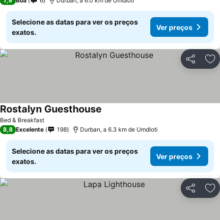
7,9
Boa
6
Durban, a 6.0 km de Umdloti
Selecione as datas para ver os preços
Ver preços
exatos.
Partilhar
Ad
Rostalyn Guesthouse
Ver preços
Bed & Breakfast
8,8
Excelente
198
Durban, a 6.3 km de Umdloti
Selecione as datas para ver os preços
Ver preços
exatos.
Partilhar
Ad