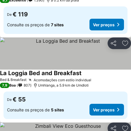
9,1
Excelente
1.390
a 0.2 km da praia
€ 119
De
Consulte os preços de
7 sites
Ver preços
Partilhar
Ad
La Loggia Bed and Breakfast
Ver preços
Bed & Breakfast
Acomodações com estilo individual
Ver preços
7,9
Boa
807
Umhlanga, a 5.9 km de Umdloti
€ 55
De
Consulte os preços de
5 sites
Ver preços