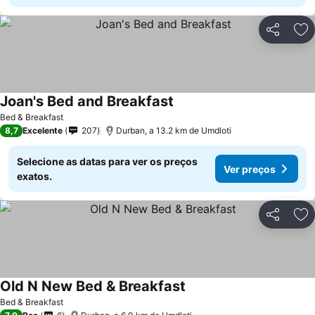
Partilhar
Ad
Joan's Bed and Breakfast
Ver preços
Bed & Breakfast
8,7
Excelente
207
Durban, a 13.2 km de Umdloti
Selecione as datas para ver os preços
Ver preços
exatos.
Partilhar
Ad
Old N New Bed & Breakfast
Ver preços
Bed & Breakfast