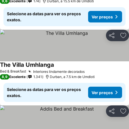
9,6
Excelente
174
Durban, a 15.5 km de Umdloti
Selecione as datas para ver os preços
Ver preços
exatos.
Partilhar
Ad
The Villa Umhlanga
Ver preços
Bed & Breakfast
Interiores lindamente decorados
Ver preços
8,9
Excelente
1.341
Durban, a 7.5 km de Umdloti
Selecione as datas para ver os preços
Ver preços
exatos.
Partilhar
Ad