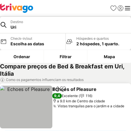
Favoritos
Iniciar
Me
Destino
Uri
Check-in/out
Hóspedes e quartos
Escolha as datas
2 hóspedes, 1 quarto.
Ordenar
Filtrar
Mapa
Compare preços de Bed & Breakfast em Uri,
Itália
Como os pagamentos influenciam os resultados
Echoes of Pleasure
Partilhar
Adicionar aos favoritos
9,4
Excelente
116
a 9.0 km de Centro da cidade
Vistas tranquilas para o jardim e a cidade