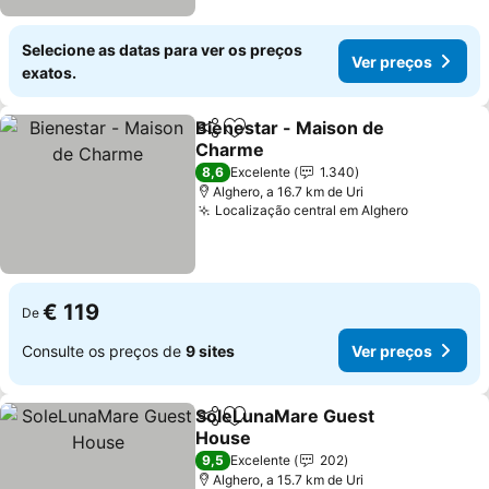
Selecione as datas para ver os preços
Ver preços
exatos.
Bienestar - Maison de
Partilhar
Adicionar aos favoritos
Charme
8,6
Excelente
1.340
Alghero, a 16.7 km de Uri
Localização central em Alghero
€ 119
De
Consulte os preços de
9 sites
Ver preços
SoleLunaMare Guest
Partilhar
Adicionar aos favoritos
House
9,5
Excelente
202
Alghero, a 15.7 km de Uri