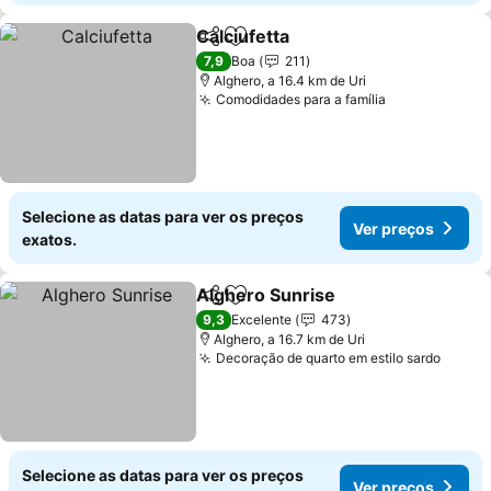
Calciufetta
Partilhar
Adicionar aos favoritos
7,9
Boa
211
Alghero, a 16.4 km de Uri
Comodidades para a família
Selecione as datas para ver os preços
Ver preços
exatos.
Alghero Sunrise
Partilhar
Adicionar aos favoritos
9,3
Excelente
473
Alghero, a 16.7 km de Uri
Decoração de quarto em estilo sardo
Selecione as datas para ver os preços
Ver preços