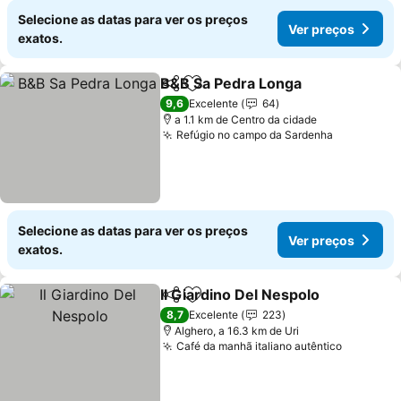
Selecione as datas para ver os preços
Ver preços
exatos.
B&B Sa Pedra Longa
Partilhar
Adicionar aos favoritos
9,6
Excelente
64
a 1.1 km de Centro da cidade
Refúgio no campo da Sardenha
Selecione as datas para ver os preços
Ver preços
exatos.
Il Giardino Del Nespolo
Partilhar
Adicionar aos favoritos
8,7
Excelente
223
Alghero, a 16.3 km de Uri
Café da manhã italiano autêntico