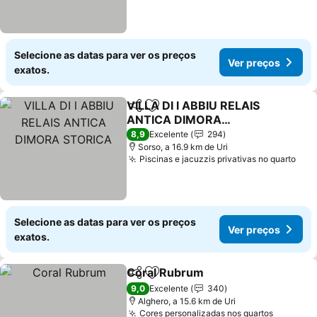
Selecione as datas para ver os preços
Ver preços
exatos.
VILLA DI l ABBIU RELAIS
Partilhar
Adicionar aos favoritos
ANTICA DIMORA
STORICA
8,9
Excelente
294
Sorso, a 16.9 km de Uri
Piscinas e jacuzzis privativas no quarto
Selecione as datas para ver os preços
Ver preços
exatos.
Coral Rubrum
Partilhar
Adicionar aos favoritos
9,0
Excelente
340
Alghero, a 15.6 km de Uri
Cores personalizadas nos quartos