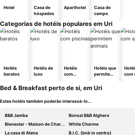
Hotel
Casa de
Aparthotel
Casa de
hóspedes
campo
Categorias de hotéis populares em Uri
Hotéis
Hotéis de
Hotéis
Hotéis que
Hoté
baratos
luxo
com
permitem
com 
piscinas
animais
Bed & Breakfast perto de si, em Uri
Estes hotéis também poderão interessá-lo...
B&B Jamba
Bonsai B&B Alghero
Bienestar - Maison de Charme
White Charme
La casa di Atena
B.I.C. (bnb in centro)