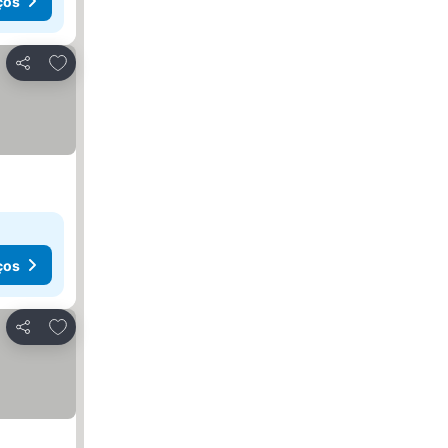
ços
Adicionar aos favoritos
Partilhar
ços
Adicionar aos favoritos
Partilhar