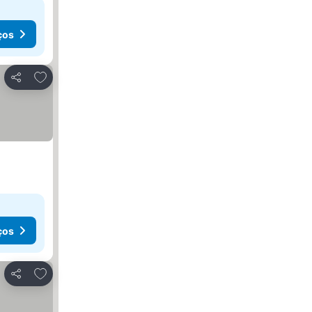
ços
Adicionar aos favoritos
Partilhar
ços
Adicionar aos favoritos
Partilhar