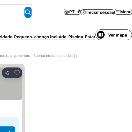
PT · €
Menu
Iniciar sessão
.
Ver mapa
cidade
Pequeno-almoço incluído
Piscina
Estacionamento
o os pagamentos influenciam os resultados
Adicionar aos favoritos
Partilhar