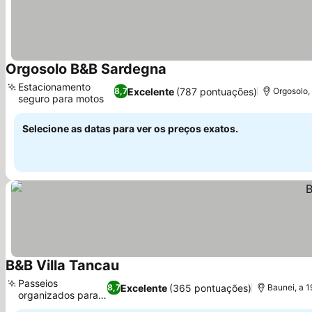
Orgosolo B&B Sardegna
Estacionamento
Excelente
(787 pontuações)
8,7
Orgosolo, 
seguro para motos
Selecione as datas para ver os preços exatos.
B&B Villa Tancau
Passeios
Excelente
(365 pontuações)
8,7
Baunei, a 1
organizados para
você