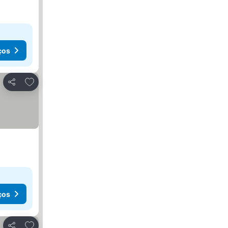
ços
Adicionar aos favoritos
Partilhar
ços
Adicionar aos favoritos