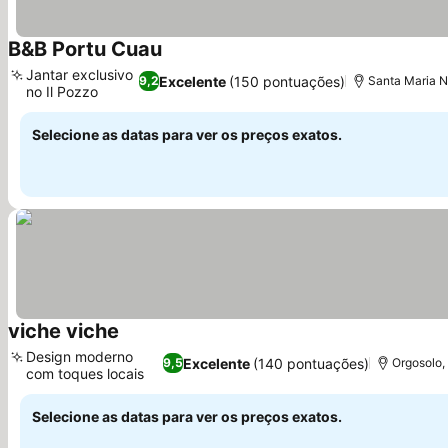
B&B Portu Cuau
Jantar exclusivo
Excelente
(150 pontuações)
9,2
Santa Maria Na
no Il Pozzo
Selecione as datas para ver os preços exatos.
viche viche
Design moderno
Excelente
(140 pontuações)
9,5
Orgosolo, 
com toques locais
Selecione as datas para ver os preços exatos.