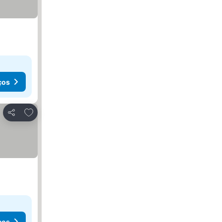
ços
Adicionar aos favoritos
Partilhar
ços