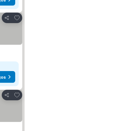
Adicionar aos favoritos
Partilhar
ços
Adicionar aos favoritos
Partilhar