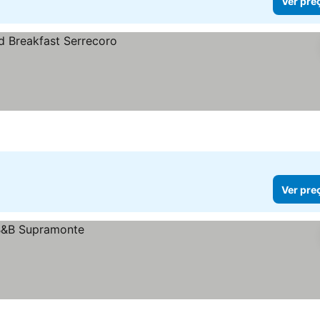
Ver pre
Ver pre