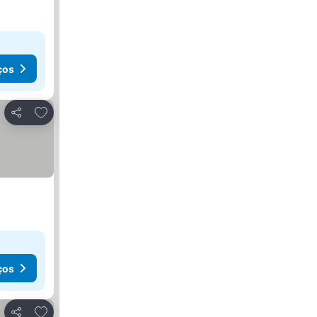
ços
Adicionar aos favoritos
Partilhar
ços
Adicionar aos favoritos