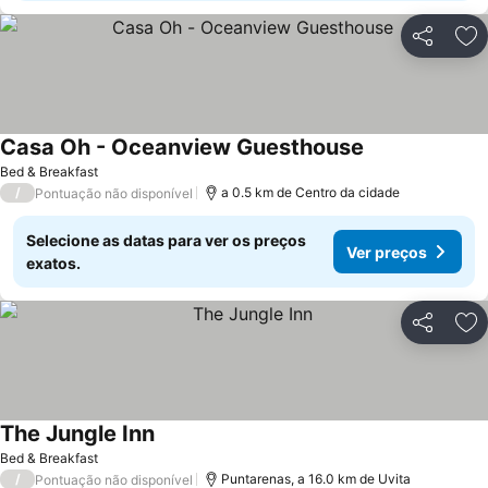
Partilhar
Ad
Casa Oh - Oceanview Guesthouse
Bed & Breakfast
/
a 0.5 km de Centro da cidade
Pontuação não disponível
Selecione as datas para ver os preços
Ver preços
exatos.
Partilhar
Ad
The Jungle Inn
Bed & Breakfast
/
Puntarenas, a 16.0 km de Uvita
Pontuação não disponível