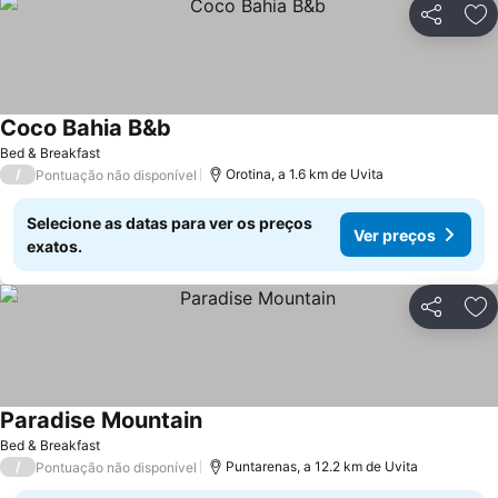
Partilhar
Ad
Coco Bahia B&b
Bed & Breakfast
/
Orotina, a 1.6 km de Uvita
Pontuação não disponível
Selecione as datas para ver os preços
Ver preços
exatos.
Partilhar
Ad
Paradise Mountain
Bed & Breakfast
/
Puntarenas, a 12.2 km de Uvita
Pontuação não disponível