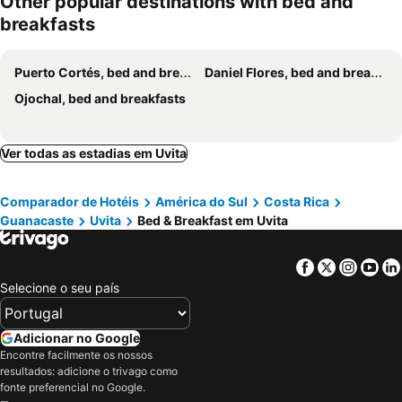
Other popular destinations with bed and
breakfasts
Puerto Cortés, bed and breakfasts
Daniel Flores, bed and breakfasts
Ojochal, bed and breakfasts
Ver todas as estadias em Uvita
Comparador de Hotéis
América do Sul
Costa Rica
Guanacaste
Uvita
Bed & Breakfast em Uvita
Facebook
Twitter
Insta
Yo
Selecione o seu país
Adicionar no Google
Encontre facilmente os nossos
resultados: adicione o trivago como
fonte preferencial no Google.