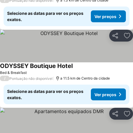
/
a 1.3 km de Centro da cidade
Pontuação não disponível
Selecione as datas para ver os preços
Ver preços
exatos.
Partilhar
Ad
ODYSSEY Boutique Hotel
Bed & Breakfast
/
a 11.5 km de Centro da cidade
Pontuação não disponível
Selecione as datas para ver os preços
Ver preços
exatos.
Partilhar
Ad