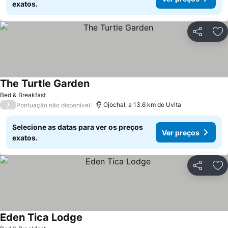
exatos.
Partilhar
Ad
The Turtle Garden
Bed & Breakfast
/
Ojochal, a 13.6 km de Uvita
Pontuação não disponível
Selecione as datas para ver os preços
Ver preços
exatos.
Partilhar
Ad
Eden Tica Lodge