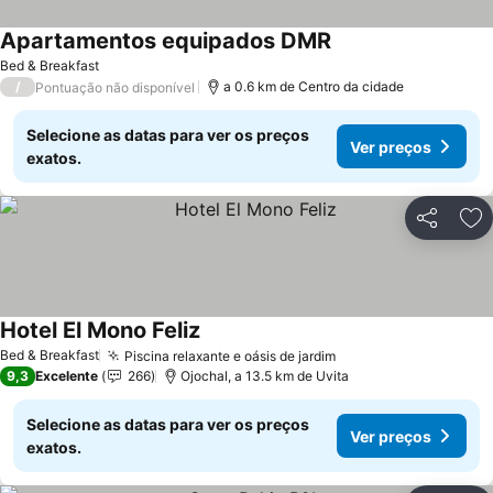
Apartamentos equipados DMR
Bed & Breakfast
/
a 0.6 km de Centro da cidade
Pontuação não disponível
Selecione as datas para ver os preços
Ver preços
exatos.
Partilhar
Ad
Hotel El Mono Feliz
Bed & Breakfast
Piscina relaxante e oásis de jardim
9,3
Excelente
266
Ojochal, a 13.5 km de Uvita
Selecione as datas para ver os preços
Ver preços
exatos.