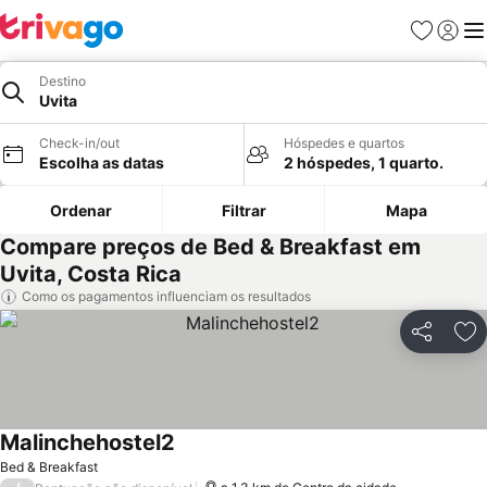
Favoritos
Iniciar
Me
Destino
Uvita
Check-in/out
Hóspedes e quartos
Escolha as datas
2 hóspedes, 1 quarto.
Ordenar
Filtrar
Mapa
Compare preços de Bed & Breakfast em
Uvita, Costa Rica
Como os pagamentos influenciam os resultados
Partilhar
Ad
Malinchehostel2
Bed & Breakfast