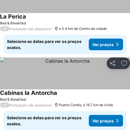
La Perica
Bed & Breakfast
/
a 0.4 km de Centro da cidade
Pontuação não disponível
Selecione as datas para ver os preços
Ver preços
exatos.
Partilhar
Ad
Cabinas la Antorcha
Bed & Breakfast
/
Puerto Cortés, a 16.7 km de Uvita
Pontuação não disponível
Selecione as datas para ver os preços
Ver preços
exatos.