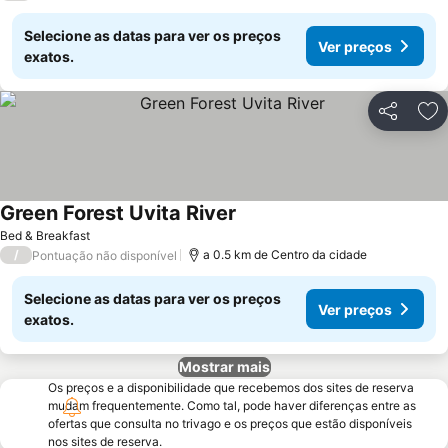
Selecione as datas para ver os preços
Ver preços
exatos.
Partilhar
Ad
Green Forest Uvita River
Bed & Breakfast
/
a 0.5 km de Centro da cidade
Pontuação não disponível
Selecione as datas para ver os preços
Ver preços
exatos.
Mostrar mais
Os preços e a disponibilidade que recebemos dos sites de reserva
mudam frequentemente. Como tal, pode haver diferenças entre as
ofertas que consulta no trivago e os preços que estão disponíveis
nos sites de reserva.