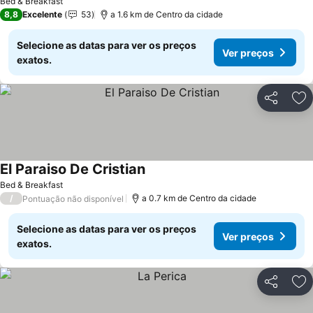
Bed & Breakfast
8,8
Excelente
53
a 1.6 km de Centro da cidade
Selecione as datas para ver os preços
Ver preços
exatos.
Partilhar
Ad
El Paraiso De Cristian
Bed & Breakfast
/
a 0.7 km de Centro da cidade
Pontuação não disponível
Selecione as datas para ver os preços
Ver preços
exatos.
Partilhar
Ad