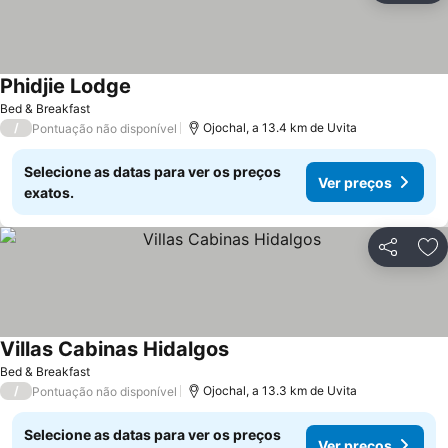
Phidjie Lodge
Bed & Breakfast
/
Ojochal, a 13.4 km de Uvita
Pontuação não disponível
Selecione as datas para ver os preços
Ver preços
exatos.
Partilhar
Ad
Villas Cabinas Hidalgos
Bed & Breakfast
/
Ojochal, a 13.3 km de Uvita
Pontuação não disponível
Selecione as datas para ver os preços
Ver preços