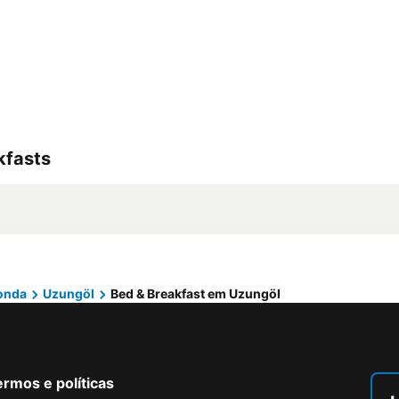
kfasts
zonda
Uzungöl
Bed & Breakfast em Uzungöl
rmos e políticas