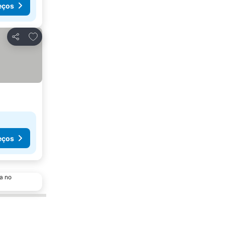
eços
Adicionar aos favoritos
Partilhar
eços
a no