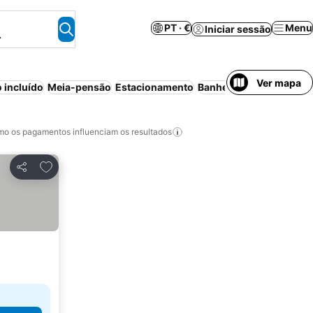
PT · €
Menu
Iniciar sessão
.
Ver mapa
 incluído
Meia-pensão
Estacionamento
Banheira de hidromass
o os pagamentos influenciam os resultados
Adicionar aos favoritos
Partilhar