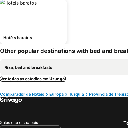
Hotéis baratos
Other popular destinations with bed and brea
Rize, bed and breakfasts
Ver todas as estadias em Uzungöl
Comparador de Hotéis
Europa
Turquia
Província de Trebi
Selecione o seu país
Te