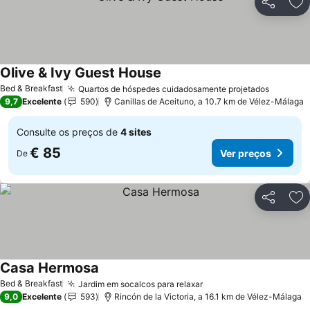
Partilhar
Ad
Olive & Ivy Guest House
Bed & Breakfast
Quartos de hóspedes cuidadosamente projetados
9,7
Excelente
590
Canillas de Aceituno, a 10.7 km de Vélez-Málaga
Consulte os preços de
4 sites
€ 85
Ver preços
De
Partilhar
Ad
Casa Hermosa
Bed & Breakfast
Jardim em socalcos para relaxar
9,0
Excelente
593
Rincón de la Victoria, a 16.1 km de Vélez-Málaga