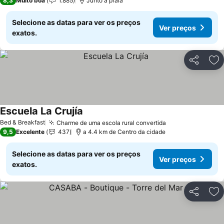
8,3
Muito boa
1.885
Junto à praia
Selecione as datas para ver os preços
Ver preços
exatos.
Partilhar
Ad
Escuela La Crujía
Bed & Breakfast
Charme de uma escola rural convertida
9,5
Excelente
437
a 4.4 km de Centro da cidade
Selecione as datas para ver os preços
Ver preços
exatos.
Partilhar
Ad