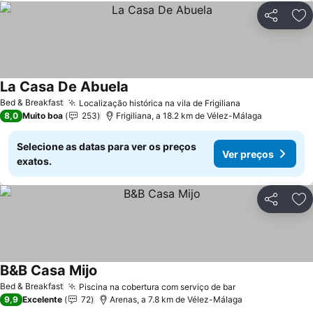
Partilhar
Ad
La Casa De Abuela
Bed & Breakfast
Localização histórica na vila de Frigiliana
8,0
Muito boa
253
Frigiliana, a 18.2 km de Vélez-Málaga
Selecione as datas para ver os preços
Ver preços
exatos.
Partilhar
Ad
B&B Casa Mijo
Bed & Breakfast
Piscina na cobertura com serviço de bar
9,9
Excelente
72
Arenas, a 7.8 km de Vélez-Málaga