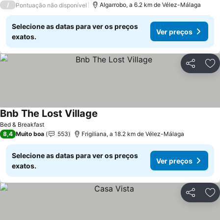
/
Algarrobo, a 6.2 km de Vélez-Málaga
Pontuação não disponível
Selecione as datas para ver os preços
Ver preços
exatos.
Partilhar
Ad
Bnb The Lost Village
Bed & Breakfast
8,4
Muito boa
553
Frigiliana, a 18.2 km de Vélez-Málaga
Selecione as datas para ver os preços
Ver preços
exatos.
Partilhar
Ad