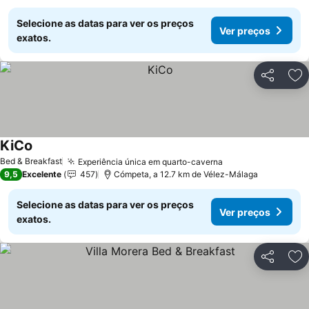
Selecione as datas para ver os preços
Ver preços
exatos.
Partilhar
Ad
KiCo
Bed & Breakfast
Experiência única em quarto-caverna
9,5
Excelente
457
Cómpeta, a 12.7 km de Vélez-Málaga
Selecione as datas para ver os preços
Ver preços
exatos.
Partilhar
Ad