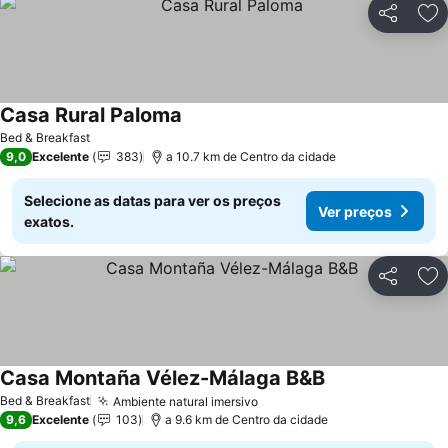
Partilhar
Ad
Casa Rural Paloma
Bed & Breakfast
9,0
Excelente
383
a 10.7 km de Centro da cidade
Selecione as datas para ver os preços
Ver preços
exatos.
Partilhar
Ad
Casa Montaña Vélez-Málaga B&B
Bed & Breakfast
Ambiente natural imersivo
9,6
Excelente
103
a 9.6 km de Centro da cidade