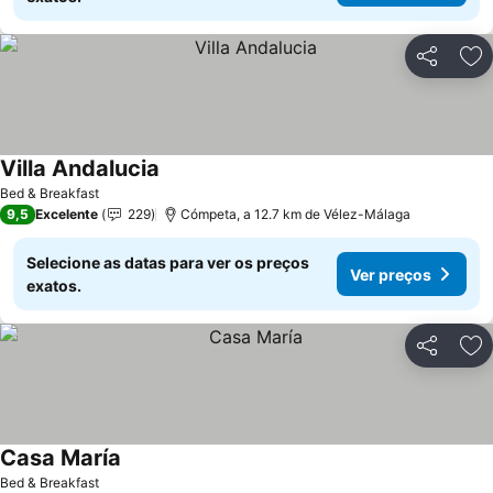
Partilhar
Ad
Villa Andalucia
Bed & Breakfast
9,5
Excelente
229
Cómpeta, a 12.7 km de Vélez-Málaga
Selecione as datas para ver os preços
Ver preços
exatos.
Partilhar
Ad
Casa María
Bed & Breakfast