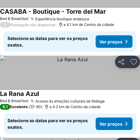
CASABA - Boutique - Torre del Mar
Bed & Breakfast
Experiência boutique andaluza
/
a 4.1 km de Centro da cidade
Pontuação não disponível
Selecione as datas para ver os preços
Ver preços
exatos.
Partilhar
Ad
La Rana Azul
Bed & Breakfast
Acesso às atrações culturais de Málaga
9,1
Excelente
80
a 4.2 km de Centro da cidade
Selecione as datas para ver os preços
Ver preços
exatos.