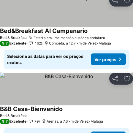
Partilhar
Ad
Bed&Breakfast Al Campanario
Bed & Breakfast
Estadia em uma mansão histórica andaluza
9,7
Excelente
462
Cómpeta, a 12.7 km de Vélez-Málaga
Selecione as datas para ver os preços
Ver preços
exatos.
Partilhar
Ad
B&B Casa-Bienvenido
Bed & Breakfast
9,7
Excelente
79
Arenas, a 7.6 km de Vélez-Málaga