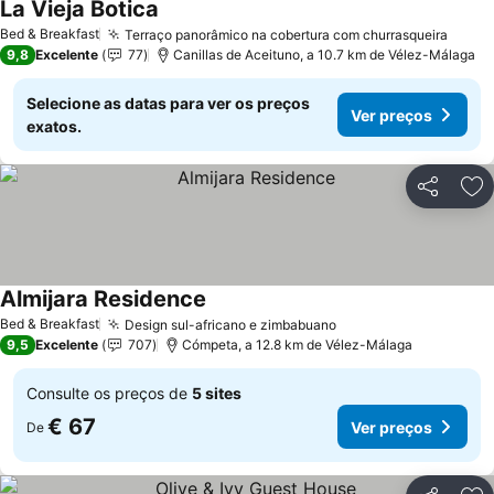
La Vieja Botica
Bed & Breakfast
Terraço panorâmico na cobertura com churrasqueira
9,8
Excelente
77
Canillas de Aceituno, a 10.7 km de Vélez-Málaga
Selecione as datas para ver os preços
Ver preços
exatos.
Partilhar
Ad
Almijara Residence
Bed & Breakfast
Design sul-africano e zimbabuano
9,5
Excelente
707
Cómpeta, a 12.8 km de Vélez-Málaga
Consulte os preços de
5 sites
€ 67
Ver preços
De