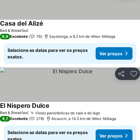
Casa del Alizé
Bed & Breakfast
9,9
Excelente
76
Sayalonga, a 8.2 km de Vélez-Málaga
Selecione as datas para ver os preços
Ver preços
exatos.
Partilhar
Ad
El Nispero Dulce
Bed & Breakfast
Vistas panorâmicas do vale e do lago
9,7
Excelente
278
Alcaucín, a 14.5 km de Vélez-Málaga
Selecione as datas para ver os preços
Ver preços
exatos.