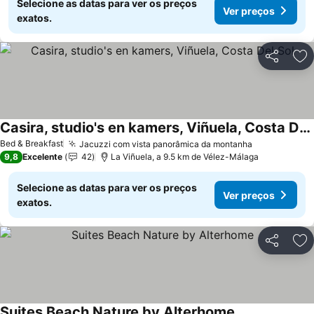
Selecione as datas para ver os preços
Ver preços
exatos.
Partilhar
Ad
Casira, studio's en kamers, Viñuela, Costa Del Sol
Bed & Breakfast
Jacuzzi com vista panorâmica da montanha
9,8
Excelente
42
La Viñuela, a 9.5 km de Vélez-Málaga
Selecione as datas para ver os preços
Ver preços
exatos.
Partilhar
Ad
Suites Beach Nature by Alterhome