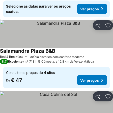
Selecione as datas para ver os preços
Ver preços
exatos.
Partilhar
Ad
Salamandra Plaza B&B
Bed & Breakfast
Edifício histórico com conforto moderno
8,7
Excelente
713
Cómpeta, a 12.8 km de Vélez-Málaga
Consulte os preços de
4 sites
€ 47
Ver preços
De
Partilhar
Ad