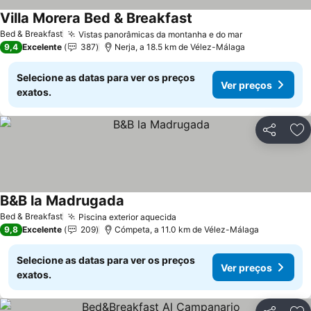
Villa Morera Bed & Breakfast
Bed & Breakfast
Vistas panorâmicas da montanha e do mar
9,4
Excelente
387
Nerja, a 18.5 km de Vélez-Málaga
Selecione as datas para ver os preços
Ver preços
exatos.
Partilhar
Ad
B&B la Madrugada
Bed & Breakfast
Piscina exterior aquecida
9,8
Excelente
209
Cómpeta, a 11.0 km de Vélez-Málaga
Selecione as datas para ver os preços
Ver preços
exatos.