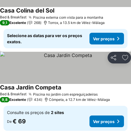
Casa Colina del Sol
Bed & Breakfast
Piscina externa com vista para a montanha
9,1
Excelente
268
Torrox, a 13.5 km de Vélez-Málaga
Selecione as datas para ver os preços
Ver preços
exatos.
Partilhar
Ad
Casa Jardin Competa
Bed & Breakfast
Piscina no jardim com espreguiçadeiras
9,8
Excelente
434
Cómpeta, a 12.7 km de Vélez-Málaga
Consulte os preços de
2 sites
€ 69
Ver preços
De