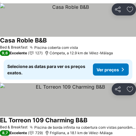
Partilhar
Ad
Casa Roble B&B
Bed & Breakfast
Piscina coberta com vista
9,6
Excelente
127
Cómpeta, a 12.9 km de Vélez-Málaga
Selecione as datas para ver os preços
Ver preços
exatos.
Partilhar
Ad
EL Torreon 109 Charming B&B
Bed & Breakfast
Piscina de borda infinita na cobertura com vistas panorâmicas
8,7
Excelente
729
Frigiliana, a 18.1 km de Vélez-Málaga