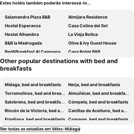
Estes hotéis também poderão interessá-lo...
Salamandra Plaza B&B
Almijara Residence
Hostal Esperanza
Casa Colina del Sol
Hostal Alhambra
La Vieja Botica
B&B la Madrugada
Olive & Ivy Guest House
Bed&Breakfast Al Campanario
Casa Roble B&B
Other popular destinations with bed and
La Rana Azul
KiCo
breakfasts
Boutique B&B Villa La Viñuela
El Nispero Dulce
La Casa De Abuela
Villa Morera Bed & Breakfast
Málaga, bed and breakfasts
Nerja, bed and breakfasts
Casa María
B&B Casa-Bienvenido
Torremolinos, bed and breakfasts
Almuñécar, bed and breakfasts
Campo Agave B&B Glamping
B&B Ágora
Salobrena, bed and breakfasts
Cómpeta, bed and breakfasts
Casa Hermosa
EL Torreon 109 Charming B&B
Rincón de la Victoria, bed and breakfasts
Canillas de Aceituno, bed and breakfasts
Frigiliana, bed and breakfasts
Comares, bed and breakfasts
Torrox, bed and breakfasts
Antequera, bed and breakfasts
Ver todas as estadias em Vélez-Málaga