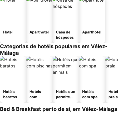
Hotel
Aparthotel
Casa de
Aparthotel
hóspedes
Categorias de hotéis populares em Vélez-
Málaga
Hotéis
Hotéis
Hotéis que
Hotéis
Hotéi
baratos
com
permitem
com spa
praia
piscinas
animais
Bed & Breakfast perto de si, em Vélez-Málaga