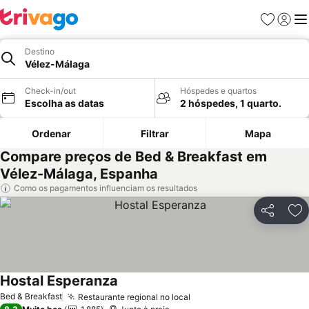
Favoritos
Iniciar
Me
Destino
Vélez-Málaga
Check-in/out
Hóspedes e quartos
Escolha as datas
2 hóspedes, 1 quarto.
Ordenar
Filtrar
Mapa
Compare preços de Bed & Breakfast em
Vélez-Málaga, Espanha
Como os pagamentos influenciam os resultados
Partilhar
Ad
Hostal Esperanza
Bed & Breakfast
Restaurante regional no local