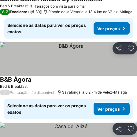
Bed & Breakfast
Terraços com vista para o mar
8,7
Excelente
80
Rincón de la Victoria, a 13.4 km de Vélez-Málaga
Selecione as datas para ver os preços
Ver preços
exatos.
Partilhar
Ad
B&B Ágora
Bed & Breakfast
/
Sayalonga, a 8.2 km de Vélez-Málaga
Pontuação não disponível
Selecione as datas para ver os preços
Ver preços
exatos.
Partilhar
Ad