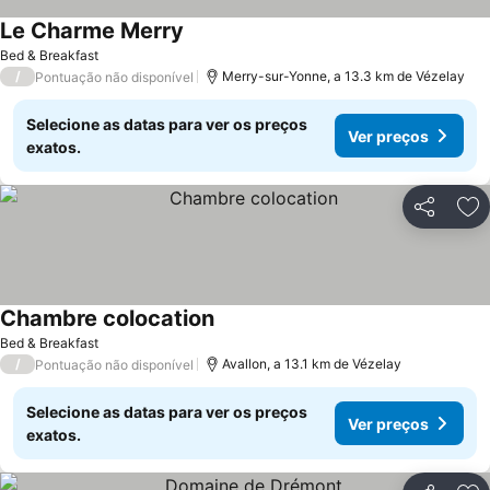
Le Charme Merry
Bed & Breakfast
/
Merry-sur-Yonne, a 13.3 km de Vézelay
Pontuação não disponível
Selecione as datas para ver os preços
Ver preços
exatos.
Partilhar
Ad
Chambre colocation
Bed & Breakfast
/
Avallon, a 13.1 km de Vézelay
Pontuação não disponível
Selecione as datas para ver os preços
Ver preços
exatos.