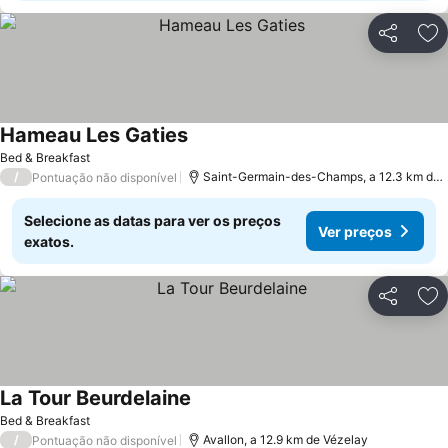
Partilhar
Ad
Hameau Les Gaties
Bed & Breakfast
/
Saint-Germain-des-Champs, a 12.3 km de Vézelay
Pontuação não disponível
Selecione as datas para ver os preços
Ver preços
exatos.
Partilhar
Ad
La Tour Beurdelaine
Bed & Breakfast
/
Avallon, a 12.9 km de Vézelay
Pontuação não disponível