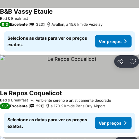
B&B Vassy Etaule
Bed & Breakfast
9,3
Excelente
323
Avallon, a 15.6 km de Vézelay
Selecione as datas para ver os preços
Ver preços
exatos.
Partilhar
Ad
Le Repos Coquelicot
Bed & Breakfast
Ambiente sereno e artisticamente decorado
9,7
Excelente
221
a 170.2 km de Paris Orly Airport
Selecione as datas para ver os preços
Ver preços
exatos.