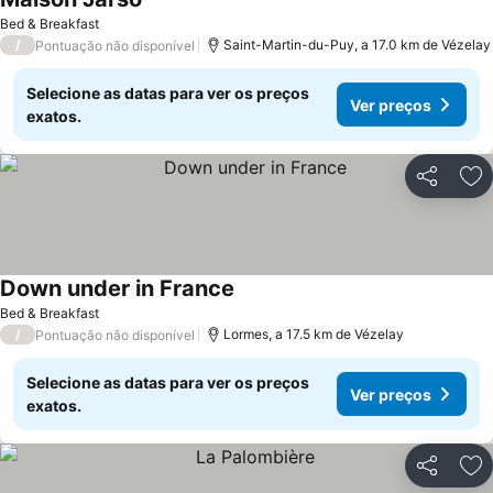
Bed & Breakfast
/
Saint-Martin-du-Puy, a 17.0 km de Vézelay
Pontuação não disponível
Selecione as datas para ver os preços
Ver preços
exatos.
Partilhar
Ad
Down under in France
Bed & Breakfast
/
Lormes, a 17.5 km de Vézelay
Pontuação não disponível
Selecione as datas para ver os preços
Ver preços
exatos.
Partilhar
Ad