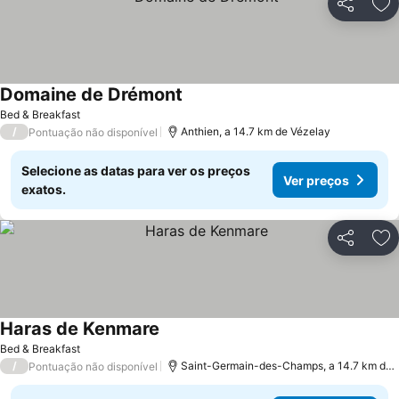
Partilhar
Ad
Domaine de Drémont
Bed & Breakfast
/
Anthien, a 14.7 km de Vézelay
Pontuação não disponível
Selecione as datas para ver os preços
Ver preços
exatos.
Partilhar
Ad
Haras de Kenmare
Bed & Breakfast
/
Saint-Germain-des-Champs, a 14.7 km de Vézelay
Pontuação não disponível