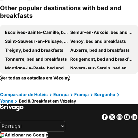
Other popular destinations with bed and
breakfasts
Escolives-Sainte-Camille, bed and breakfasts
Semur-en-Auxois, bed and breakfasts
Saint-Sauveur-en-Puisaye, bed and breakfasts
Venoy, bed and breakfasts
Treigny, bed and breakfasts
Auxerre, bed and breakfasts
Tonnerre, bed and breakfasts
Rougemont, bed and breakfasts
Montigny-la-Resle, bed and breakfasts
Noyers-sur-Serein, bed and breakfasts
Lainsecq, bed and breakfasts
Chablis, bed and breakfasts
Ver todas as estadias em Vézelay
Avallon, bed and breakfasts
Montillot, bed and breakfasts
Comparador de Hotéis
Europa
França
Borgonha
La Chapelle-Saint-André, bed and breakfasts
Chevroches, bed and breakfasts
Yonne
Bed & Breakfast em Vézelay
Étais-la-Sauvin, bed and breakfasts
Coulanges-la-Vineuse, bed and breakfasts
Chassignelles, bed and breakfasts
Grimault, bed and breakfasts
Facebook
Twitter
Insta
Yo
Châtillon-en-Bazois, bed and breakfasts
Montsauche-les-Settons, bed and breakfasts
Anthien, bed and breakfasts
Ouroux-en-Morvan, bed and breakfasts
Adicionar no Google