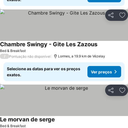
Partilhar
Ad
Chambre Swingy - Gite Les Zazous
Bed & Breakfast
/
Lormes, a 19.9 km de Vézelay
Pontuação não disponível
Selecione as datas para ver os preços
Ver preços
exatos.
Partilhar
Ad
Le morvan de serge
Bed & Breakfast