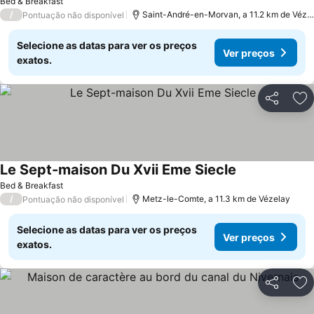
Bed & Breakfast
/
Saint-André-en-Morvan, a 11.2 km de Vézelay
Pontuação não disponível
Selecione as datas para ver os preços
Ver preços
exatos.
Partilhar
Ad
Le Sept-maison Du Xvii Eme Siecle
Bed & Breakfast
/
Metz-le-Comte, a 11.3 km de Vézelay
Pontuação não disponível
Selecione as datas para ver os preços
Ver preços
exatos.
Partilhar
Ad