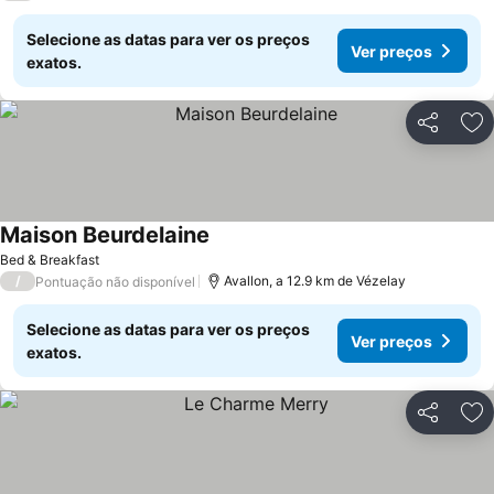
Selecione as datas para ver os preços
Ver preços
exatos.
Partilhar
Ad
Maison Beurdelaine
Bed & Breakfast
/
Avallon, a 12.9 km de Vézelay
Pontuação não disponível
Selecione as datas para ver os preços
Ver preços
exatos.
Partilhar
Ad