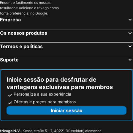
Crain, bed and breakfasts
Neuilly, bed and breakfasts
Encontre facilmente os nossos
resultados: adicione o trivago como
Ouagne, bed and breakfasts
Pacy-sur-Armançon, bed and breakfasts
fonte preferencial no Google.
Jussy, bed and breakfasts
Massangis, bed and breakfasts
Empresa
Bouhy, bed and breakfasts
Chasnay, bed and breakfasts
Os nossos produtos
Brassy, bed and breakfasts
Saint-Malo-en-Donziois, bed and breakfasts
St-Père-sous-Vézelay, bed and breakfasts
Poilly-sur-Serein, bed and breakfasts
Termos e políticas
Sainte-Vertu, bed and breakfasts
Sauvigny-le-Beuréal, bed and breakfasts
Suporte
Moux-en-Morvan, bed and breakfasts
Saint-Brisson, bed and breakfasts
Tannay, bed and breakfasts
Courgis, bed and breakfasts
Inicie sessão para desfrutar de
Druyes-les-Belles-Fontaines, bed and breakfasts
Saulieu, bed and breakfasts
vantagens exclusivas para membros
Personalize a sua experiência
Ofertas e preços para membros
Iniciar sessão
trivago N.V.
, Kesselstraße 5 – 7, 40221 Düsseldorf, Alemanha