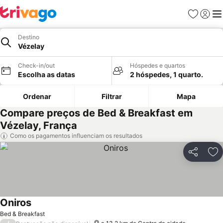
Favoritos
Iniciar
Me
Destino
Vézelay
Check-in/out
Hóspedes e quartos
Escolha as datas
2 hóspedes, 1 quarto.
Ordenar
Filtrar
Mapa
Compare preços de Bed & Breakfast em
Vézelay, França
Como os pagamentos influenciam os resultados
Partilhar
Ad
Oniros
Bed & Breakfast