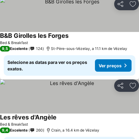
Partilhar
Ad
B&B Girolles les Forges
Bed & Breakfast
9,5
Excelente
124
St-Père-sous-Vézelay, a 11.1 km de Vézelay
Selecione as datas para ver os preços
Ver preços
exatos.
Partilhar
Ad
Les rêves d'Angèle
Bed & Breakfast
9,4
Excelente
260
Crain, a 16.4 km de Vézelay