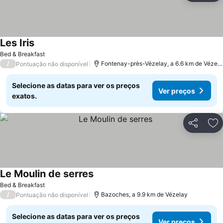
Les Iris
Bed & Breakfast
/
Fontenay-près-Vézelay, a 6.6 km de Vézelay
Pontuação não disponível
Selecione as datas para ver os preços
Ver preços
exatos.
Partilhar
Ad
Le Moulin de serres
Bed & Breakfast
/
Bazoches, a 9.9 km de Vézelay
Pontuação não disponível
Selecione as datas para ver os preços
Ver preços