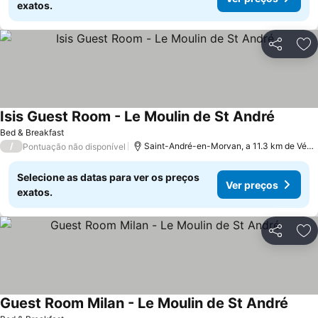
exatos.
Partilhar
Ad
Isis Guest Room - Le Moulin de St André
Bed & Breakfast
/
Saint-André-en-Morvan, a 11.3 km de Vézelay
Pontuação não disponível
Selecione as datas para ver os preços
Ver preços
exatos.
Partilhar
Ad
Guest Room Milan - Le Moulin de St André