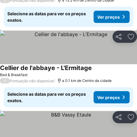
/
a 13.2 km de Centro da cidade
Pontuação não disponível
Selecione as datas para ver os preços
Ver preços
exatos.
Partilhar
Ad
Cellier de l'abbaye - L'Ermitage
Bed & Breakfast
/
a 0.1 km de Centro da cidade
Pontuação não disponível
Selecione as datas para ver os preços
Ver preços
exatos.
Partilhar
Ad