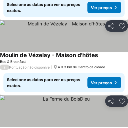
Selecione as datas para ver os preços
Ver preços
exatos.
Partilhar
Ad
Moulin de Vézelay - Maison d'hôtes
Bed & Breakfast
/
a 0.3 km de Centro da cidade
Pontuação não disponível
Selecione as datas para ver os preços
Ver preços
exatos.
Partilhar
Ad