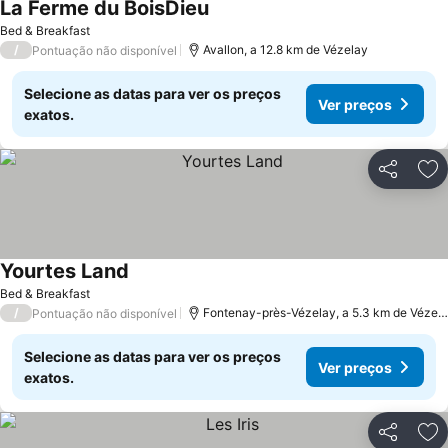
La Ferme du BoisDieu
Bed & Breakfast
/
Avallon, a 12.8 km de Vézelay
Pontuação não disponível
Selecione as datas para ver os preços
Ver preços
exatos.
Partilhar
Ad
Yourtes Land
Bed & Breakfast
/
Fontenay-près-Vézelay, a 5.3 km de Vézelay
Pontuação não disponível
Selecione as datas para ver os preços
Ver preços
exatos.
Partilhar
Ad