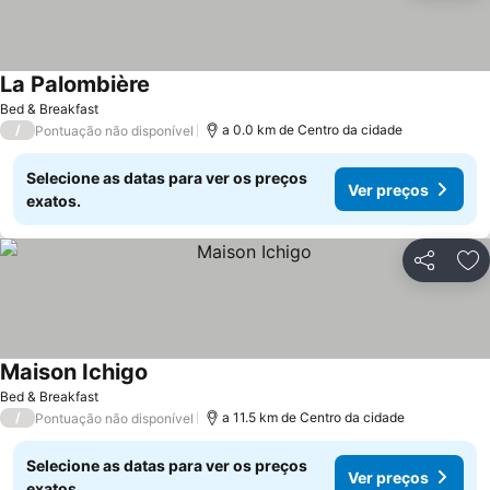
La Palombière
Bed & Breakfast
/
a 0.0 km de Centro da cidade
Pontuação não disponível
Selecione as datas para ver os preços
Ver preços
exatos.
Partilhar
Ad
Maison Ichigo
Bed & Breakfast
/
a 11.5 km de Centro da cidade
Pontuação não disponível
Selecione as datas para ver os preços
Ver preços
exatos.