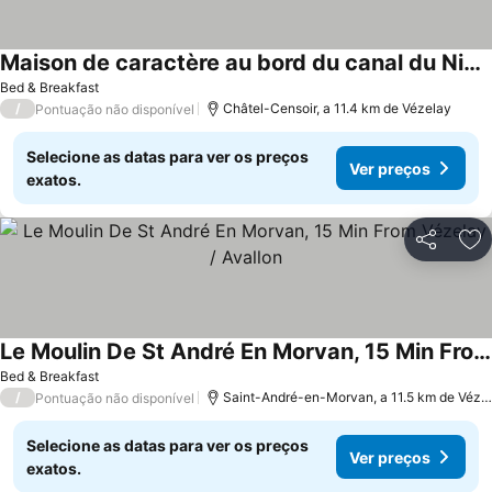
Maison de caractère au bord du canal du Nivernais
Bed & Breakfast
/
Châtel-Censoir, a 11.4 km de Vézelay
Pontuação não disponível
Selecione as datas para ver os preços
Ver preços
exatos.
Partilhar
Ad
Le Moulin De St André En Morvan, 15 Min From Vézelay / Avallon
Bed & Breakfast
/
Saint-André-en-Morvan, a 11.5 km de Vézelay
Pontuação não disponível
Selecione as datas para ver os preços
Ver preços
exatos.