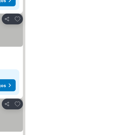
ços
Adicionar aos favoritos
Partilhar
ços
Adicionar aos favoritos
Partilhar