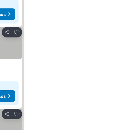
ços
Adicionar aos favoritos
Partilhar
ços
Adicionar aos favoritos
Partilhar