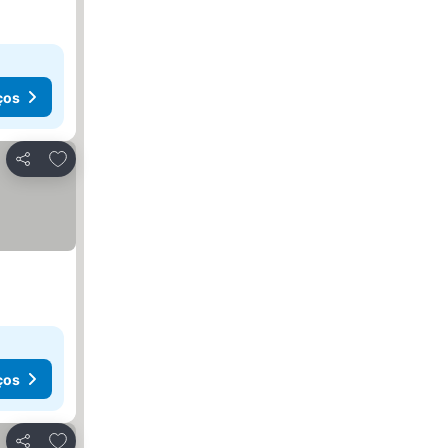
ços
Adicionar aos favoritos
Partilhar
ços
Adicionar aos favoritos