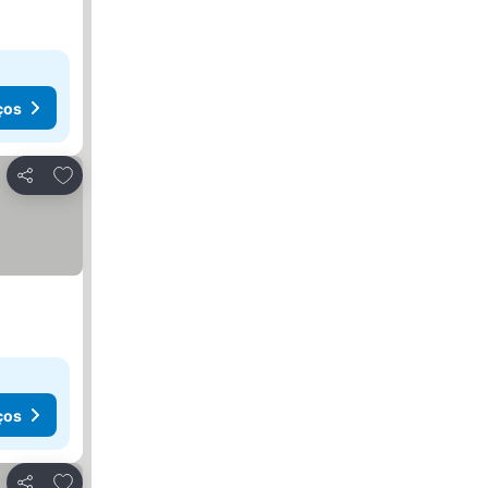
ços
Adicionar aos favoritos
Partilhar
ços
Adicionar aos favoritos