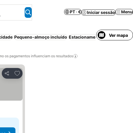
PT · €
Menu
Iniciar sessão
.
Ver mapa
cidade
Pequeno-almoço incluído
Estacionamento
Piscina
Ar co
o os pagamentos influenciam os resultados
Adicionar aos favoritos
Partilhar