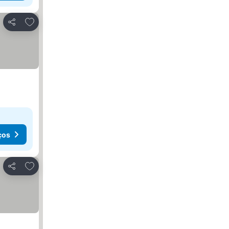
Adicionar aos favoritos
Partilhar
ços
Adicionar aos favoritos
Partilhar