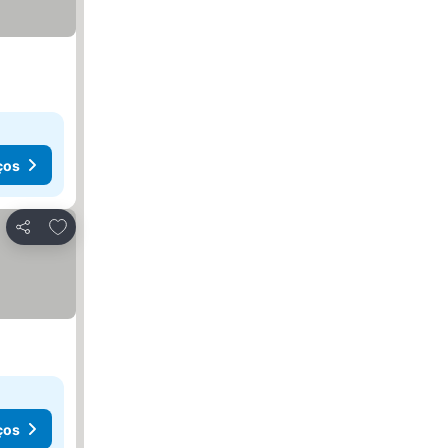
ços
Adicionar aos favoritos
Partilhar
ços