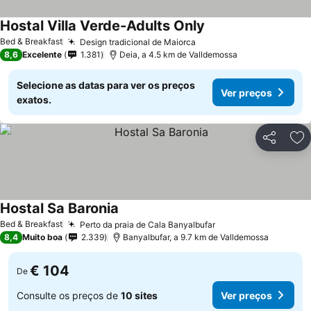
Hostal Villa Verde-Adults Only
Bed & Breakfast
Design tradicional de Maiorca
8,6
Excelente
1.381
Deia, a 4.5 km de Valldemossa
Selecione as datas para ver os preços
Ver preços
exatos.
Partilhar
Ad
Hostal Sa Baronia
Bed & Breakfast
Perto da praia de Cala Banyalbufar
8,4
Muito boa
2.339
Banyalbufar, a 9.7 km de Valldemossa
€ 104
De
Consulte os preços de
10 sites
Ver preços