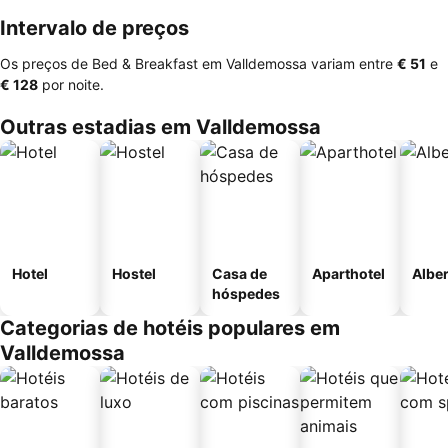
Intervalo de preços
Os preços de Bed & Breakfast em Valldemossa variam entre
‎€ 51
e
‎€ 128
por noite.
Outras estadias em Valldemossa
Hotel
Hostel
Casa de
Aparthotel
Albe
hóspedes
Categorias de hotéis populares em
Valldemossa