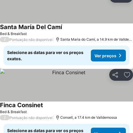
Santa María Del Camí
Bed & Breakfast
/
Santa Maria do Camí, a 14.9 km de Valldemossa
Pontuação não disponível
Selecione as datas para ver os preços
Ver preços
exatos.
Partilhar
Ad
Finca Consinet
Bed & Breakfast
/
Consell, a 17.4 km de Valldemossa
Pontuação não disponível
Selecione as datas para ver os preços