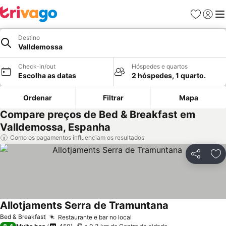
Favoritos
Iniciar
Me
Destino
Valldemossa
Check-in/out
Hóspedes e quartos
Escolha as datas
2 hóspedes, 1 quarto.
Ordenar
Filtrar
Mapa
Compare preços de Bed & Breakfast em
Valldemossa, Espanha
Como os pagamentos influenciam os resultados
Partilhar
Ad
Allotjaments Serra de Tramuntana
Bed & Breakfast
Restaurante e bar no local