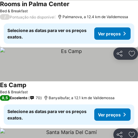
Rooms in Palma Center
Bed & Breakfast
/
Palmanova, a 12.4 km de Valldemossa
Pontuação não disponível
Selecione as datas para ver os preços
Ver preços
exatos.
Partilhar
Ad
Es Camp
Bed & Breakfast
8,5
Excelente
70
Banyalbufar, a 12.1 km de Valldemossa
Selecione as datas para ver os preços
Ver preços
exatos.
Partilhar
Ad