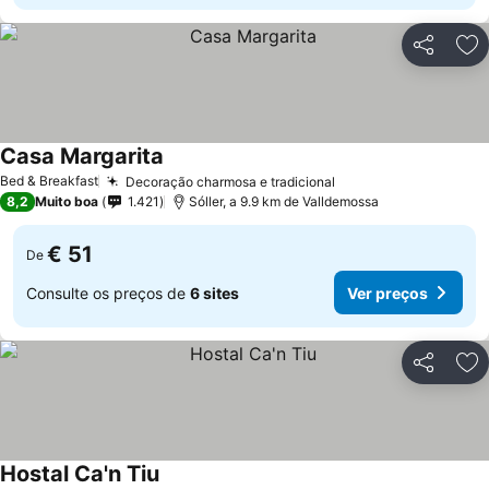
Partilhar
Ad
Casa Margarita
Bed & Breakfast
Decoração charmosa e tradicional
8,2
Muito boa
1.421
Sóller, a 9.9 km de Valldemossa
€ 51
De
Consulte os preços de
6 sites
Ver preços
Partilhar
Ad
Hostal Ca'n Tiu