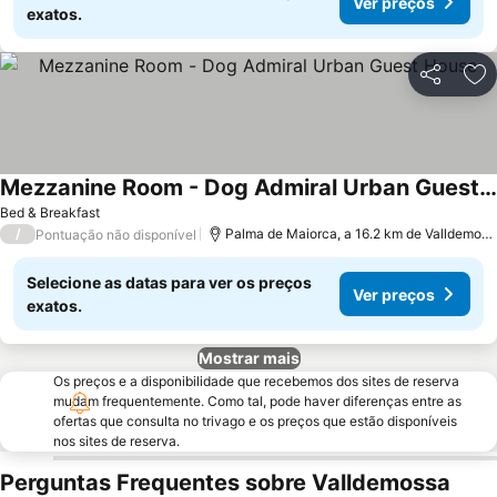
Ver preços
exatos.
Partilhar
Ad
Mezzanine Room - Dog Admiral Urban Guest House
Bed & Breakfast
/
Palma de Maiorca, a 16.2 km de Valldemossa
Pontuação não disponível
Selecione as datas para ver os preços
Ver preços
exatos.
Mostrar mais
Os preços e a disponibilidade que recebemos dos sites de reserva
mudam frequentemente. Como tal, pode haver diferenças entre as
ofertas que consulta no trivago e os preços que estão disponíveis
nos sites de reserva.
Perguntas Frequentes sobre Valldemossa