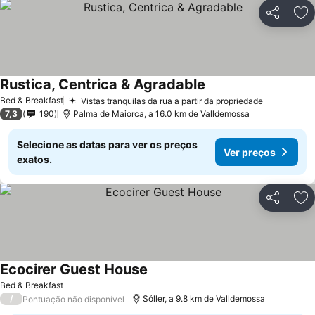
Partilhar
Ad
Rustica, Centrica & Agradable
Bed & Breakfast
Vistas tranquilas da rua a partir da propriedade
7,3
190
Palma de Maiorca, a 16.0 km de Valldemossa
Selecione as datas para ver os preços
Ver preços
exatos.
Partilhar
Ad
Ecocirer Guest House
Bed & Breakfast
/
Sóller, a 9.8 km de Valldemossa
Pontuação não disponível