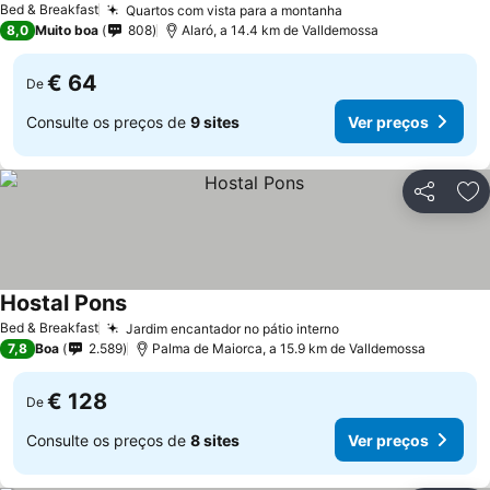
Bed & Breakfast
Quartos com vista para a montanha
8,0
Muito boa
808
Alaró, a 14.4 km de Valldemossa
€ 64
De
Consulte os preços de
9 sites
Ver preços
Partilhar
Ad
Hostal Pons
Bed & Breakfast
Jardim encantador no pátio interno
7,8
Boa
2.589
Palma de Maiorca, a 15.9 km de Valldemossa
€ 128
De
Consulte os preços de
8 sites
Ver preços