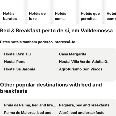
Hotéis
Hotéis de
Hotéis
Hotéis que
Hoté
baratos
luxo
com
permitem
com 
piscinas
animais
Bed & Breakfast perto de si, em Valldemossa
Estes hotéis também poderão interessá-lo...
Hostal Ca'n Tiu
Casa Margarita
Hostal Pons
Hostal Villa Verde-Adults Only
Hostal Sa Baronia
Agroturismo Son Viscos
Other popular destinations with bed and
breakfasts
Praia de Palma, bed and breakfasts
Paguera, bed and breakfasts
Palma de Maiorca, bed and breakfasts
Alaró, bed and breakfasts