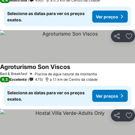
8,4
Muito boa
450
a 0.3 km de Centro da cidade
Selecione as datas para ver os preços
Ver preços
exatos.
Partilhar
Ad
Agroturismo Son Viscos
Bed & Breakfast
Piscina de água natural da montanha
9,3
Excelente
475
a 1.1 km de Centro da cidade
Selecione as datas para ver os preços
Ver preços
exatos.
Partilhar
Ad