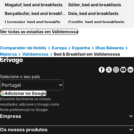
Magaluf, bed and breakfasts
Sóller, bed and breakfasts
Banyalbufar, bed and breakfasts
Deia, bed and breakfasts
Llucmajor, bed and breakfasts
Costitx, bed and breakfasts
Porreres, bed and breakfasts
Santa Maria do Camí, bed and breakfasts
Ver todas as estadias em Valldemossa
Campos, bed and breakfasts
Petra, bed and breakfasts
Comparador de Hotéis
Europa
Espanha
Ilhas Baleares
Llubí, bed and breakfasts
Calvia, bed and breakfasts
Maiorca
Valldemossa
Bed & Breakfast em Valldemossa
Campanet, bed and breakfasts
Sencelles, bed and breakfasts
Santa Margarita, bed and breakfasts
Pollensa, bed and breakfasts
Facebook
Twitter
Insta
Yo
Can Picafort, bed and breakfasts
Sa Pobla, bed and breakfasts
Selecione o seu país
Adicionar no Google
Encontre facilmente os nossos
resultados: adicione o trivago como
fonte preferencial no Google.
Empresa
Os nossos produtos