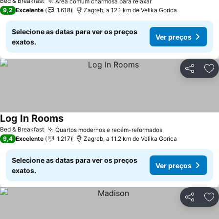
Bed & Breakfast
Área comum charmosa para relaxar
Ver preços
9,2
Excelente
1.618
Zagreb, a 12.1 km de Velika Gorica
Selecione as datas para ver os preços
Ver preços
exatos.
Partilhar
Ad
Log In Rooms
Ver preços
Bed & Breakfast
Quartos modernos e recém-reformados
Ver preços
9,4
Excelente
1.217
Zagreb, a 11.2 km de Velika Gorica
Selecione as datas para ver os preços
Ver preços
exatos.
Partilhar
Ad