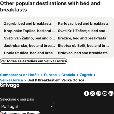
Other popular destinations with bed and
B&B Fontana
breakfasts
Zagreb, bed and breakfasts
Karlovac, bed and breakfasts
Krapinske Toplice, bed and breakfasts
Sveti Križ Začretje, bed and breakfasts
Sveti Ivan Žabno, bed and breakfasts
Brežice, bed and breakfasts
Jastrebarsko, bed and breakfasts
Bistrica ob Sotli, bed and breakfasts
Donja Stubica, bed and breakfasts
Brdovec, bed and breakfasts
Ozalj, bed and breakfasts
Bizeljsko, bed and breakfasts
Ver todas as estadias em Velika Gorica
Sisak, bed and breakfasts
Križ, bed and breakfasts
Comparador de Hotéis
Europa
Croácia
Zagreb
Velika Gorica
Bed & Breakfast em Velika Gorica
Facebook
Twitter
Insta
Yo
Selecione o seu país
Adicionar no Google