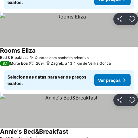
exatos.
Partilhar
Ad
Rooms Eliza
Ver preços
Bed & Breakfast
Quartos com banheiro privativo
Ver preços
8,1
Muito boa
269
Zagreb, a 13.4 km de Velika Gorica
Selecione as datas para ver os preços
Ver preços
exatos.
Partilhar
Ad
Annie's Bed&Breakfast
Ver preços