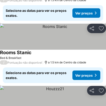
/
a 1.5 km de Centro da cidade
Pontuação não disponível
Selecione as datas para ver os preços
Ver preços
exatos.
Partilhar
Ad
Rooms Stanic
Ver preços
Bed & Breakfast
/
a 1.5 km de Centro da cidade
Pontuação não disponível
Selecione as datas para ver os preços
Ver preços
exatos.
Partilhar
Ad