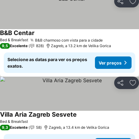
Partilhar
Ad
B&B Centar
Ver preços
Bed & Breakfast
B&B charmoso com vista para a cidade
Ver preços
9,5
Excelente
828
Zagreb, a 13.2 km de Velika Gorica
Selecione as datas para ver os preços
Ver preços
exatos.
Partilhar
Ad
Villa Aria Zagreb Sesvete
Ver preços
Bed & Breakfast
9,3
Excelente
58
Zagreb, a 13.4 km de Velika Gorica