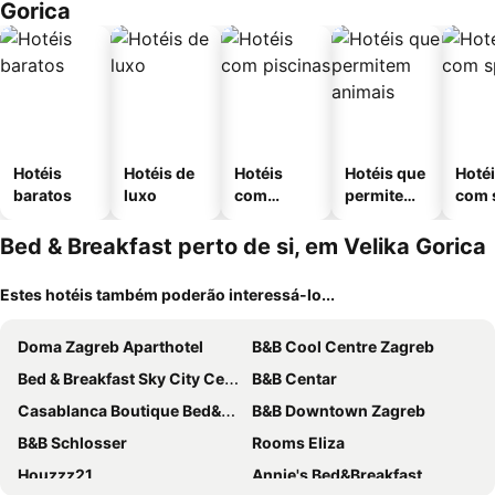
Gorica
Hotéis
Hotéis de
Hotéis
Hotéis que
Hoté
baratos
luxo
com
permitem
com 
piscinas
animais
Bed & Breakfast perto de si, em Velika Gorica
Estes hotéis também poderão interessá-lo...
Doma Zagreb Aparthotel
B&B Cool Centre Zagreb
Bed & Breakfast Sky City Center
B&B Centar
Casablanca Boutique Bed&Breakfast
B&B Downtown Zagreb
B&B Schlosser
Rooms Eliza
Houzzz21
Annie's Bed&Breakfast