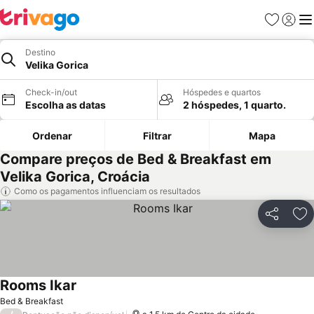
Favoritos
Iniciar
Me
Destino
Velika Gorica
Check-in/out
Hóspedes e quartos
Escolha as datas
2 hóspedes, 1 quarto.
Ordenar
Filtrar
Mapa
Compare preços de Bed & Breakfast em
Velika Gorica, Croácia
Como os pagamentos influenciam os resultados
Partilhar
Ad
Rooms Ikar
Ver preços
Bed & Breakfast