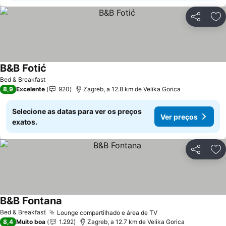
Partilhar
Ad
B&B Fotić
Ver preços
Bed & Breakfast
8,9
Excelente
920
Zagreb, a 12.8 km de Velika Gorica
Selecione as datas para ver os preços
Ver preços
exatos.
Partilhar
Ad
B&B Fontana
Ver preços
Bed & Breakfast
Lounge compartilhado e área de TV
Ver preços
8,4
Muito boa
1.292
Zagreb, a 12.7 km de Velika Gorica