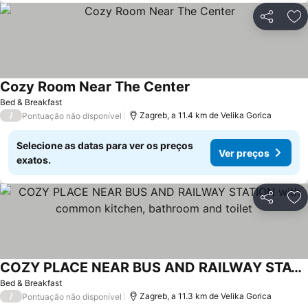
Partilhar
Ad
Cozy Room Near The Center
Ver preços
Bed & Breakfast
/
Zagreb, a 11.4 km de Velika Gorica
Pontuação não disponível
Selecione as datas para ver os preços
Ver preços
exatos.
Partilhar
Ad
COZY PLACE NEAR BUS AND RAILWAY STATION with common kitchen, bathroom and toilet
Ver preços
Bed & Breakfast
/
Zagreb, a 11.3 km de Velika Gorica
Pontuação não disponível