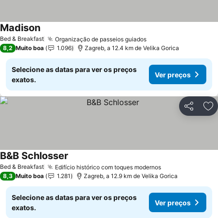
Madison
Ver preços
Bed & Breakfast
Organização de passeios guiados
Ver preços
8,2
Muito boa
1.096
Zagreb, a 12.4 km de Velika Gorica
Selecione as datas para ver os preços
Ver preços
exatos.
Partilhar
Ad
B&B Schlosser
Ver preços
Bed & Breakfast
Edifício histórico com toques modernos
Ver preços
8,3
Muito boa
1.281
Zagreb, a 12.9 km de Velika Gorica
Selecione as datas para ver os preços
Ver preços
exatos.