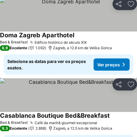
Partilhar
Ad
Doma Zagreb Aparthotel
Ver preços
Bed & Breakfast
Edifício histórico do século XIX
Ver preços
8,9
Excelente
1.092
Zagreb, a 12.6 km de Velika Gorica
Selecione as datas para ver os preços
Ver preços
exatos.
Partilhar
Ad
Casablanca Boutique Bed&Breakfast
Ver preços
Bed & Breakfast
Café da manhã gourmet excepcional
Ver preços
9,3
Excelente
2.868
Zagreb, a 12.5 km de Velika Gorica