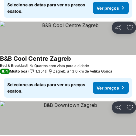
Selecione as datas para ver os preços
Ver preços
exatos.
Partilhar
Ad
B&B Cool Centre Zagreb
Ver preços
Bed & Breakfast
Quartos com vista para a cidade
Ver preços
8,4
Muito boa
1.354
Zagreb, a 13.0 km de Velika Gorica
Selecione as datas para ver os preços
Ver preços
exatos.
Partilhar
Ad