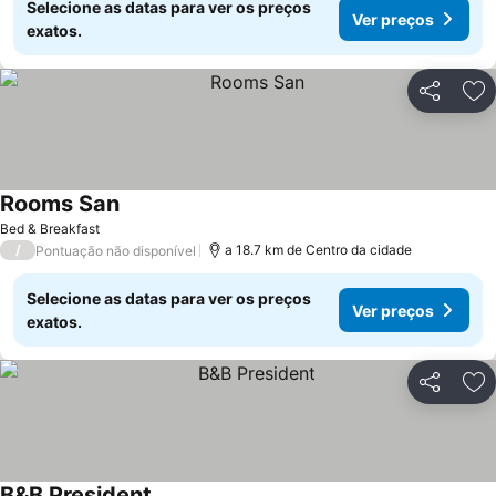
Selecione as datas para ver os preços
Ver preços
exatos.
Partilhar
Ad
Rooms San
Ver preços
Bed & Breakfast
/
a 18.7 km de Centro da cidade
Pontuação não disponível
Selecione as datas para ver os preços
Ver preços
exatos.
Partilhar
Ad
B&B President