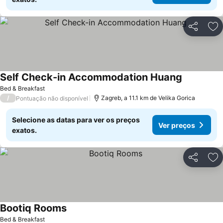
Partilhar
Ad
Self Check-in Accommodation Huang
Ver preços
Bed & Breakfast
/
Zagreb, a 11.1 km de Velika Gorica
Pontuação não disponível
Selecione as datas para ver os preços
Ver preços
exatos.
Partilhar
Ad
Bootiq Rooms
Ver preços
Bed & Breakfast