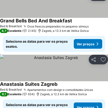
Grand Bells Bed And Breakfast
Ver preços
Bed & Breakfast
Ovos frescos preparados no pequeno-almoço
Ver preço
8,7
Excelente
2.145
Zagreb, a 13.3 km de Velika Gorica
Selecione as datas para ver os preços
Ver preços
exatos.
Partilhar
Ad
Anastasia Suites Zagreb
Ver preços
Bed & Breakfast
Apartamentos com design e comodidades únicas
Ver pre
9,1
Excelente
634
Zagreb, a 12.3 km de Velika Gorica
Selecione as datas para ver os preços
Ver preços