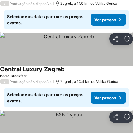
/
Zagreb, a 11.0 km de Velika Gorica
Pontuação não disponível
Selecione as datas para ver os preços
Ver preços
exatos.
Partilhar
Ad
Central Luxury Zagreb
Ver preços
Bed & Breakfast
/
Zagreb, a 13.4 km de Velika Gorica
Pontuação não disponível
Selecione as datas para ver os preços
Ver preços
exatos.
Partilhar
Ad