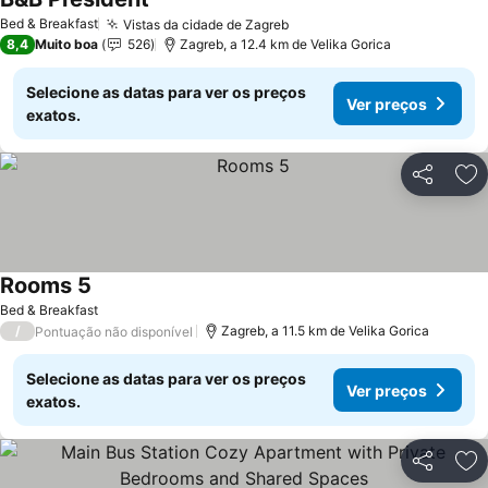
Ver preços
Bed & Breakfast
Vistas da cidade de Zagreb
Ver preços
8,4
Muito boa
526
Zagreb, a 12.4 km de Velika Gorica
Selecione as datas para ver os preços
Ver preços
exatos.
Partilhar
Ad
Rooms 5
Ver preços
Bed & Breakfast
/
Zagreb, a 11.5 km de Velika Gorica
Pontuação não disponível
Selecione as datas para ver os preços
Ver preços
exatos.
Partilhar
Ad