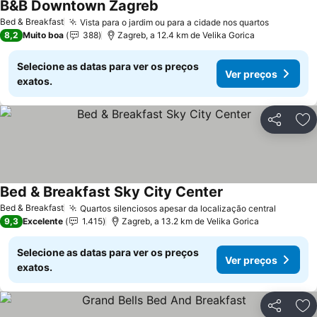
B&B Downtown Zagreb
Ver preços
Bed & Breakfast
Vista para o jardim ou para a cidade nos quartos
Ver preç
8,2
Muito boa
388
Zagreb, a 12.4 km de Velika Gorica
Selecione as datas para ver os preços
Ver preços
exatos.
Partilhar
Ad
Bed & Breakfast Sky City Center
Ver preços
Bed & Breakfast
Quartos silenciosos apesar da localização central
Ver pre
9,3
Excelente
1.415
Zagreb, a 13.2 km de Velika Gorica
Selecione as datas para ver os preços
Ver preços
exatos.
Partilhar
Ad