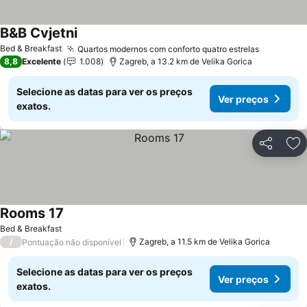
B&B Cvjetni
Ver preços
Bed & Breakfast
Quartos modernos com conforto quatro estrelas
Ver preç
8,8
Excelente
1.008
Zagreb, a 13.2 km de Velika Gorica
Selecione as datas para ver os preços
Ver preços
exatos.
Partilhar
Ad
Rooms 17
Ver preços
Bed & Breakfast
/
Zagreb, a 11.5 km de Velika Gorica
Pontuação não disponível
Selecione as datas para ver os preços
Ver preços
exatos.