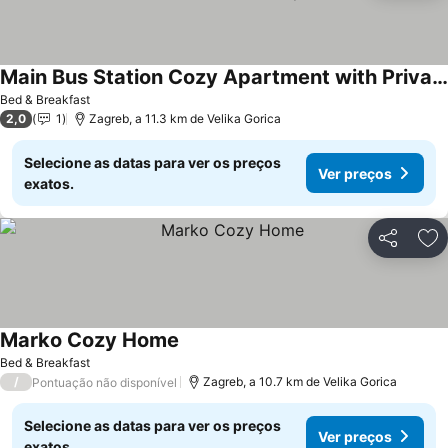
Main Bus Station Cozy Apartment with Private Bedrooms and Shared Spaces
Ver preços
Bed & Breakfast
2,0
1
Zagreb, a 11.3 km de Velika Gorica
Selecione as datas para ver os preços
Ver preços
exatos.
Partilhar
Ad
Marko Cozy Home
Ver preços
Bed & Breakfast
/
Zagreb, a 10.7 km de Velika Gorica
Pontuação não disponível
Selecione as datas para ver os preços
Ver preços
exatos.