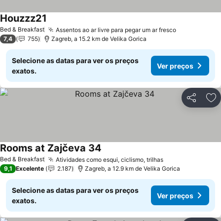
Houzzz21
Ver preços
Bed & Breakfast
Assentos ao ar livre para pegar um ar fresco
Ver preços
7,4
755
Zagreb, a 15.2 km de Velika Gorica
Selecione as datas para ver os preços
Ver preços
exatos.
Partilhar
Ad
Rooms at Zajčeva 34
Ver preços
Bed & Breakfast
Atividades como esqui, ciclismo, trilhas
Ver preços
9,1
Excelente
2.187
Zagreb, a 12.9 km de Velika Gorica
Selecione as datas para ver os preços
Ver preços
exatos.