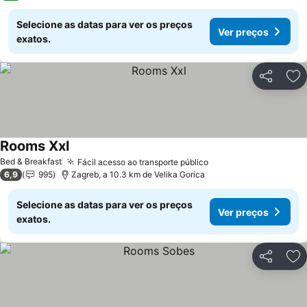
Selecione as datas para ver os preços
Ver preços
exatos.
Partilhar
Ad
Rooms Xxl
Ver preços
Bed & Breakfast
Fácil acesso ao transporte público
Ver preços
6,9
995
Zagreb, a 10.3 km de Velika Gorica
Selecione as datas para ver os preços
Ver preços
exatos.
Partilhar
Ad