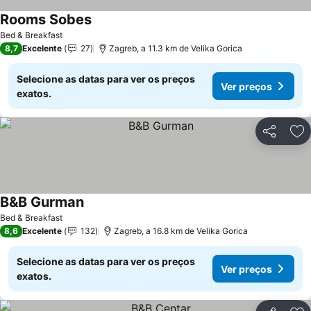
Rooms Sobes
Ver preços
Bed & Breakfast
8,7
Excelente
27
Zagreb, a 11.3 km de Velika Gorica
Selecione as datas para ver os preços
Ver preços
exatos.
Partilhar
Ad
B&B Gurman
Ver preços
Bed & Breakfast
8,6
Excelente
132
Zagreb, a 16.8 km de Velika Gorica
Selecione as datas para ver os preços
Ver preços
exatos.