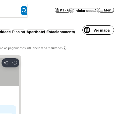
PT · €
Menu
Iniciar sessão
.
Ver mapa
cidade
Piscina
Aparthotel
Estacionamento
o os pagamentos influenciam os resultados
Adicionar aos favoritos
Partilhar