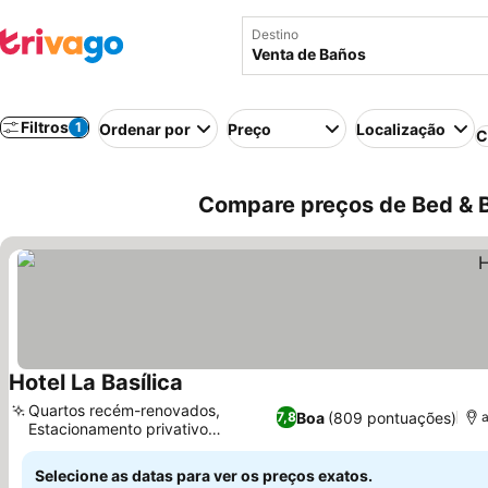
Destino
Filtros
1
Ordenar por
Preço
Localização
C
Compare preços de Bed & 
Hotel La Basílica
Quartos recém-renovados,
Boa
(809 pontuações)
7,8
a
Estacionamento privativo
dedicado
Selecione as datas para ver os preços exatos.