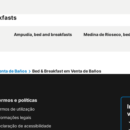
kfasts
Ampudia, bed and breakfasts
Medina de Rioseco, bed and b
enta de Baños
Bed & Breakfast em Venta de Baños
rmos e políticas
I
rmos de utilização
formações legais
claração de acessibilidade