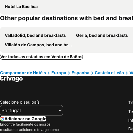
Hotel La Basílica
Other popular destinations with bed and brea
Valladolid, bed and breakfasts
Geria, bed and breakfasts
Villalón de Campos, bed and breakfasts
Ver todas as estadias em Venta de Baños
Comparador de Hotéis
Europa
Espanha
Castela e Leão
V
Selecione o seu país
Te
Te
Adicionar no Google
In
Encontre facilmente os nossos
De
resultados: adicione o trivago como