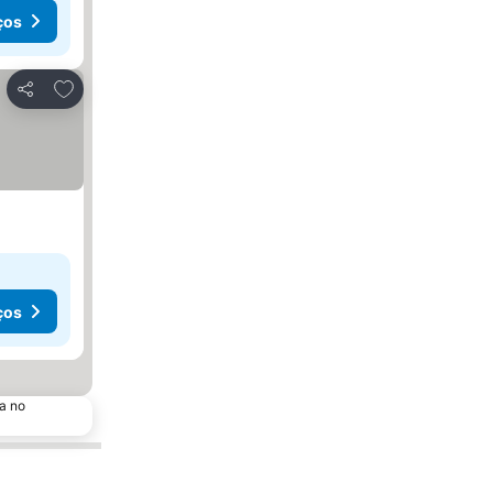
ços
Adicionar aos favoritos
Partilhar
ços
a no