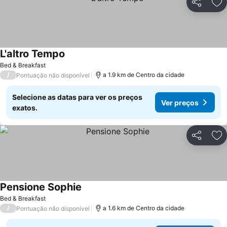
Partilhar
Ad
L'altro Tempo
Bed & Breakfast
/
a 1.9 km de Centro da cidade
Pontuação não disponível
Selecione as datas para ver os preços
Ver preços
exatos.
Partilhar
Ad
Pensione Sophie
Bed & Breakfast
/
a 1.6 km de Centro da cidade
Pontuação não disponível