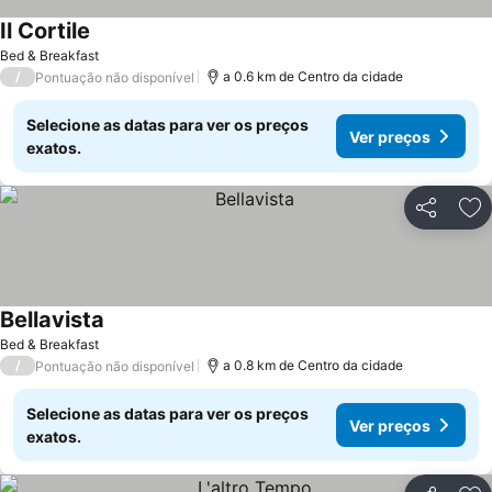
Il Cortile
Bed & Breakfast
/
a 0.6 km de Centro da cidade
Pontuação não disponível
Selecione as datas para ver os preços
Ver preços
exatos.
Partilhar
Ad
Bellavista
Bed & Breakfast
/
a 0.8 km de Centro da cidade
Pontuação não disponível
Selecione as datas para ver os preços
Ver preços
exatos.