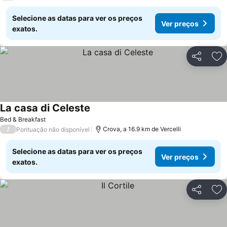
Selecione as datas para ver os preços
Ver preços
exatos.
Partilhar
Ad
La casa di Celeste
Bed & Breakfast
/
Crova, a 16.9 km de Vercelli
Pontuação não disponível
Selecione as datas para ver os preços
Ver preços
exatos.
Partilhar
Ad