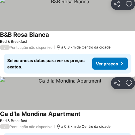
Partilhar
Ad
B&B Rosa Bianca
Bed & Breakfast
/
a 0.8 km de Centro da cidade
Pontuação não disponível
Selecione as datas para ver os preços
Ver preços
exatos.
Partilhar
Ad
Ca d'la Mondina Apartment
Bed & Breakfast
/
a 0.8 km de Centro da cidade
Pontuação não disponível