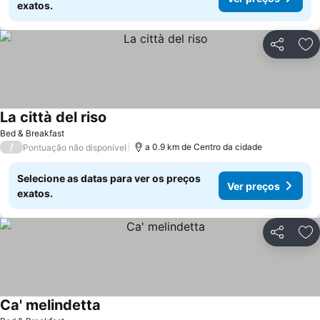
exatos.
Partilhar
Ad
La città del riso
Bed & Breakfast
/
a 0.9 km de Centro da cidade
Pontuação não disponível
Selecione as datas para ver os preços
Ver preços
exatos.
Partilhar
Ad
Ca' melindetta