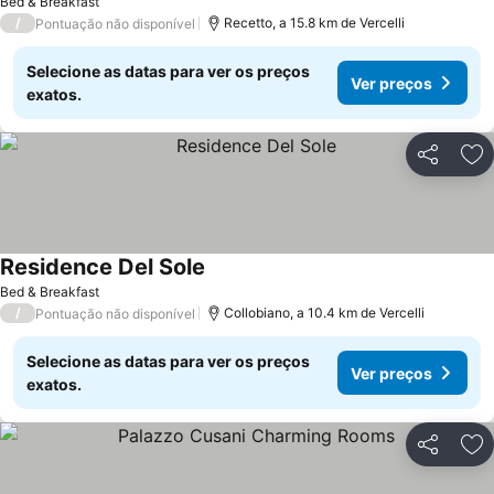
Bed & Breakfast
/
Recetto, a 15.8 km de Vercelli
Pontuação não disponível
Selecione as datas para ver os preços
Ver preços
exatos.
Partilhar
Ad
Residence Del Sole
Bed & Breakfast
/
Collobiano, a 10.4 km de Vercelli
Pontuação não disponível
Selecione as datas para ver os preços
Ver preços
exatos.
Partilhar
Ad