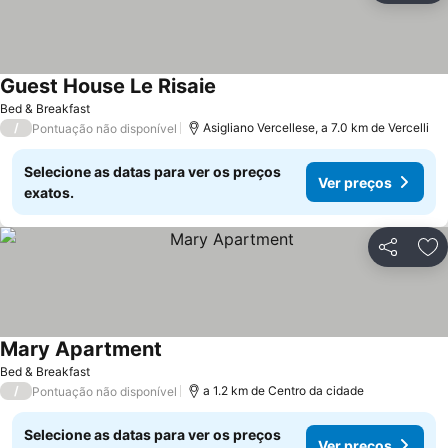
Guest House Le Risaie
Bed & Breakfast
/
Asigliano Vercellese, a 7.0 km de Vercelli
Pontuação não disponível
Selecione as datas para ver os preços
Ver preços
exatos.
Partilhar
Ad
Mary Apartment
Bed & Breakfast
/
a 1.2 km de Centro da cidade
Pontuação não disponível
Selecione as datas para ver os preços
Ver preços