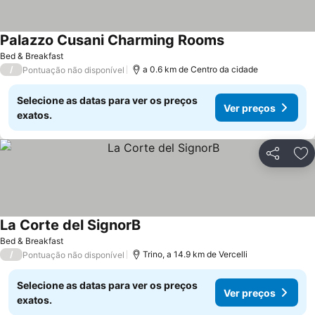
Palazzo Cusani Charming Rooms
Bed & Breakfast
/
a 0.6 km de Centro da cidade
Pontuação não disponível
Selecione as datas para ver os preços
Ver preços
exatos.
Partilhar
Ad
La Corte del SignorB
Bed & Breakfast
/
Trino, a 14.9 km de Vercelli
Pontuação não disponível
Selecione as datas para ver os preços
Ver preços
exatos.