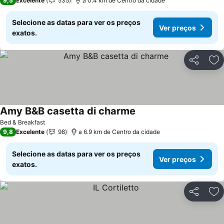
9,5
Excelente
535
a 0.4 km de Centro da cidade
Selecione as datas para ver os preços
Ver preços
exatos.
Partilhar
Ad
Amy B&B casetta di charme
Bed & Breakfast
9,8
Excelente
98
a 6.9 km de Centro da cidade
Selecione as datas para ver os preços
Ver preços
exatos.
Partilhar
Ad