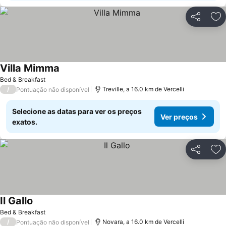
Partilhar
Ad
Villa Mimma
Bed & Breakfast
/
Treville, a 16.0 km de Vercelli
Pontuação não disponível
Selecione as datas para ver os preços
Ver preços
exatos.
Partilhar
Ad
Il Gallo
Bed & Breakfast
/
Novara, a 16.0 km de Vercelli
Pontuação não disponível