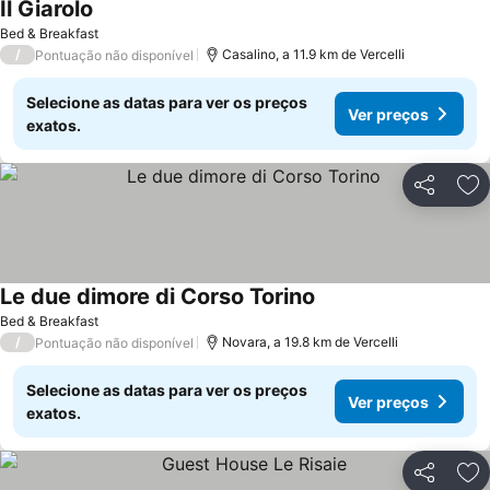
Il Giarolo
Bed & Breakfast
/
Casalino, a 11.9 km de Vercelli
Pontuação não disponível
Selecione as datas para ver os preços
Ver preços
exatos.
Partilhar
Ad
Le due dimore di Corso Torino
Bed & Breakfast
/
Novara, a 19.8 km de Vercelli
Pontuação não disponível
Selecione as datas para ver os preços
Ver preços
exatos.
Partilhar
Ad