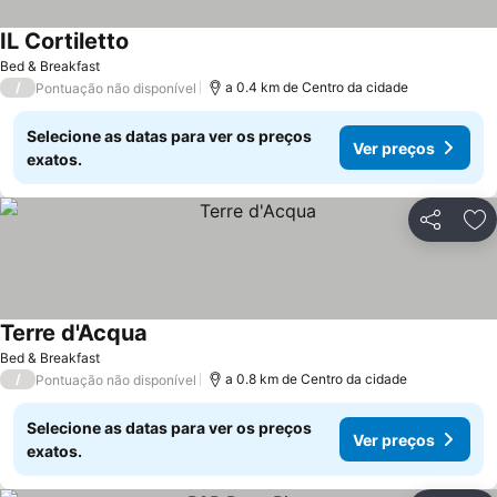
IL Cortiletto
Bed & Breakfast
/
a 0.4 km de Centro da cidade
Pontuação não disponível
Selecione as datas para ver os preços
Ver preços
exatos.
Partilhar
Ad
Terre d'Acqua
Bed & Breakfast
/
a 0.8 km de Centro da cidade
Pontuação não disponível
Selecione as datas para ver os preços
Ver preços
exatos.