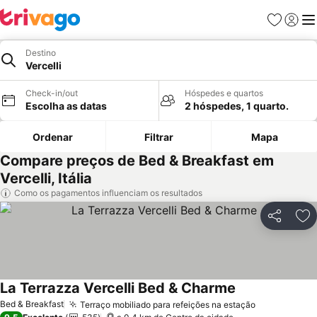
Favoritos
Iniciar
Me
Destino
Vercelli
Check-in/out
Hóspedes e quartos
Escolha as datas
2 hóspedes, 1 quarto.
Ordenar
Filtrar
Mapa
Compare preços de Bed & Breakfast em
Vercelli, Itália
Como os pagamentos influenciam os resultados
Partilhar
Ad
La Terrazza Vercelli Bed & Charme
Bed & Breakfast
Terraço mobiliado para refeições na estação