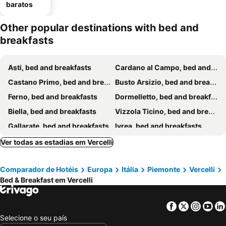
baratos
Other popular destinations with bed and
breakfasts
Asti, bed and breakfasts
Cardano al Campo, bed and breakfasts
Castano Primo, bed and breakfasts
Busto Arsizio, bed and breakfasts
Ferno, bed and breakfasts
Dormelletto, bed and breakfasts
Biella, bed and breakfasts
Vizzola Ticino, bed and breakfasts
Gallarate, bed and breakfasts
Ivrea, bed and breakfasts
Novara, bed and breakfasts
Viverone, bed and breakfasts
Ver todas as estadias em Vercelli
Vigevano, bed and breakfasts
Alessandria, bed and breakfasts
Comparador de Hotéis
Europa
Itália
Piemonte
Vercelli
Legnano, bed and breakfasts
Somma Lombardo, bed and breakfasts
Bed & Breakfast em Vercelli
Borgofranco d'Ivrea, bed and breakfasts
Trivero, bed and breakfasts
Arona, bed and breakfasts
Casale Monferrato, bed and breakfasts
Facebook
Twitter
Insta
Yo
Borgomanero, bed and breakfasts
Abbiategrasso, bed and breakfasts
Selecione o seu país