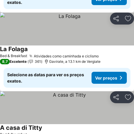
exatos.
Partilhar
Ad
La Folaga
Ver preços
Bed & Breakfast
Atividades como caminhada e ciclismo
Ver preços
8,7
Excelente
361
Gavirate, a 13.1 km de Vergiate
Selecione as datas para ver os preços
Ver preços
exatos.
Partilhar
Ad
A casa di Titty
Ver preços