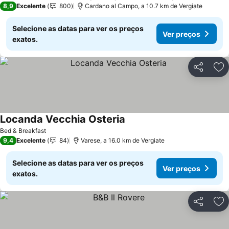
8,9
Excelente
800
Cardano al Campo, a 10.7 km de Vergiate
Selecione as datas para ver os preços
Ver preços
exatos.
Partilhar
Ad
Locanda Vecchia Osteria
Ver preços
Bed & Breakfast
9,4
Excelente
84
Varese, a 16.0 km de Vergiate
Selecione as datas para ver os preços
Ver preços
exatos.
Partilhar
Ad