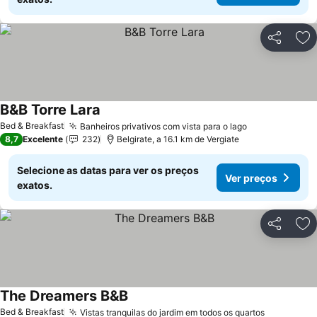
Partilhar
Ad
B&B Torre Lara
Ver preços
Bed & Breakfast
Banheiros privativos com vista para o lago
Ver preços
8,7
Excelente
232
Belgirate, a 16.1 km de Vergiate
Selecione as datas para ver os preços
Ver preços
exatos.
Partilhar
Ad
The Dreamers B&B
Ver preços
Bed & Breakfast
Vistas tranquilas do jardim em todos os quartos
Ver preço