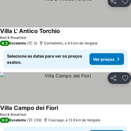
Partilhar
Ad
Villa L' Antico Torchio
Ver preços
Bed & Breakfast
9,3
Excelente
5
Dormelletto, a 9.5 km de Vergiate
Selecione as datas para ver os preços
Ver preços
exatos.
Partilhar
Ad
Villa Campo dei Fiori
Ver preços
Bed & Breakfast
9,0
Excelente
239
Casciago, a 12.9 km de Vergiate