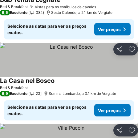
Ver preços
Bed & Breakfast
Vistas para os estábulos de cavalos
Ver preços
9,5
Excelente
384
Sesto Calende, a 2.1 km de Vergiate
Selecione as datas para ver os preços
Ver preços
exatos.
Partilhar
Ad
La Casa nel Bosco
Ver preços
Bed & Breakfast
9,9
Excelente
23
Somma Lombardo, a 3.1 km de Vergiate
Selecione as datas para ver os preços
Ver preços
exatos.
Partilhar
Ad