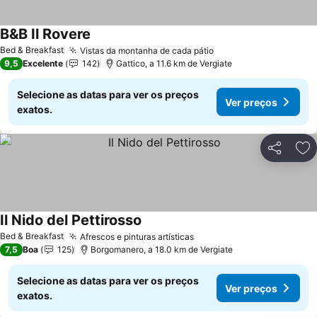
B&B Il Rovere
Ver preços
Bed & Breakfast
Vistas da montanha de cada pátio
Ver preços
9,5
Excelente
142
Gattico, a 11.6 km de Vergiate
Selecione as datas para ver os preços
Ver preços
exatos.
Partilhar
Ad
Il Nido del Pettirosso
Ver preços
Bed & Breakfast
Afrescos e pinturas artísticas
Ver preços
7,5
Boa
125
Borgomanero, a 18.0 km de Vergiate
Selecione as datas para ver os preços
Ver preços
exatos.