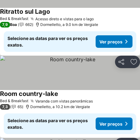
Ritratto sul Lago
Ver preços
Bed & Breakfast
Acesso direto e vistas para o lago
Ver preços
7,9
Boa
662
Dormelletto, a 9.0 km de Vergiate
Selecione as datas para ver os preços
Ver preços
exatos.
Partilhar
Ad
Room country-lake
Ver preços
Bed & Breakfast
Varanda com vistas panorâmicas
Ver preços
7,3
65
Dormelletto, a 10.2 km de Vergiate
Selecione as datas para ver os preços
Ver preços
exatos.