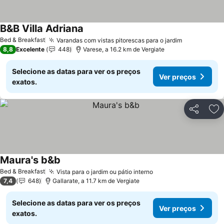
B&B Villa Adriana
Ver preços
Bed & Breakfast
Varandas com vistas pitorescas para o jardim
Ver preços
8,8
Excelente
448
Varese, a 16.2 km de Vergiate
Selecione as datas para ver os preços
Ver preços
exatos.
Partilhar
Ad
Maura's b&b
Ver preços
Bed & Breakfast
Vista para o jardim ou pátio interno
Ver preços
7,4
648
Gallarate, a 11.7 km de Vergiate
Selecione as datas para ver os preços
Ver preços
exatos.