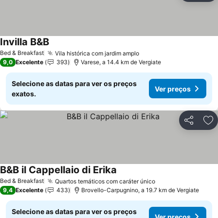
Invilla B&B
Ver preços
Bed & Breakfast
Vila histórica com jardim amplo
Ver preços
9,0
Excelente
393
Varese, a 14.4 km de Vergiate
Selecione as datas para ver os preços
Ver preços
exatos.
Partilhar
Ad
B&B il Cappellaio di Erika
Ver preços
Bed & Breakfast
Quartos temáticos com caráter único
Ver preços
9,4
Excelente
433
Brovello-Carpugnino, a 19.7 km de Vergiate
Selecione as datas para ver os preços
Ver preços