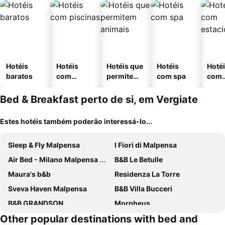
Hotéis
Hotéis
Hotéis que
Hotéis
Hoté
baratos
com
permitem
com spa
com
piscinas
animais
esta
ment
Bed & Breakfast perto de si, em Vergiate
Estes hotéis também poderão interessá-lo...
Sleep & Fly Malpensa
I Fiori di Malpensa
Air Bed - Milano Malpensa Airport
B&B Le Betulle
Maura's b&b
Residenza La Torre
Sveva Haven Malpensa
B&B Villa Bucceri
B&B GRANDSON
Morpheus
Other popular destinations with bed and
Invilla B&B
Bed&Breakfast Milano Malpensa