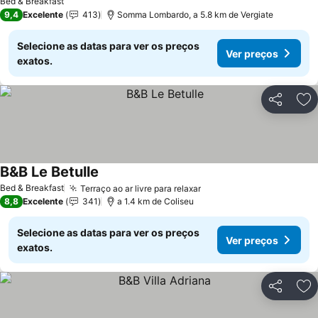
Bed & Breakfast
9,4
Excelente
413
Somma Lombardo, a 5.8 km de Vergiate
Selecione as datas para ver os preços
Ver preços
exatos.
Partilhar
Ad
B&B Le Betulle
Ver preços
Bed & Breakfast
Terraço ao ar livre para relaxar
Ver preços
8,8
Excelente
341
a 1.4 km de Coliseu
Selecione as datas para ver os preços
Ver preços
exatos.
Partilhar
Ad