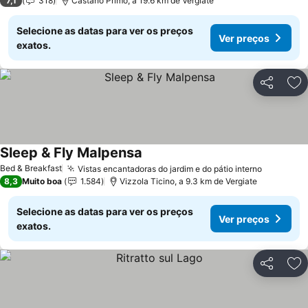
7,1
318
Castano Primo, a 19.6 km de Vergiate
Selecione as datas para ver os preços
Ver preços
exatos.
Partilhar
Ad
Sleep & Fly Malpensa
Ver preços
Bed & Breakfast
Vistas encantadoras do jardim e do pátio interno
Ver preç
8,3
Muito boa
1.584
Vizzola Ticino, a 9.3 km de Vergiate
Selecione as datas para ver os preços
Ver preços
exatos.
Partilhar
Ad