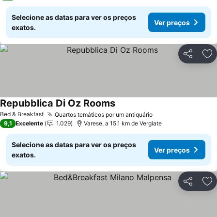
Selecione as datas para ver os preços
Ver preços
exatos.
Partilhar
Ad
Repubblica Di Oz Rooms
Ver preços
Bed & Breakfast
Quartos temáticos por um antiquário
Ver preços
9,1
Excelente
1.029
Varese, a 15.1 km de Vergiate
Selecione as datas para ver os preços
Ver preços
exatos.
Partilhar
Ad