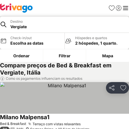
Favoritos
Iniciar
Me
Destino
Vergiate
Check-in/out
Hóspedes e quartos
Escolha as datas
2 hóspedes, 1 quarto.
Ordenar
Filtrar
Mapa
Compare preços de Bed & Breakfast em
Vergiate, Itália
Como os pagamentos influenciam os resultados
Partilhar
Ad
Milano Malpensa1
Ver preços
Bed & Breakfast
Terraço com vistas relaxantes
Ver preços