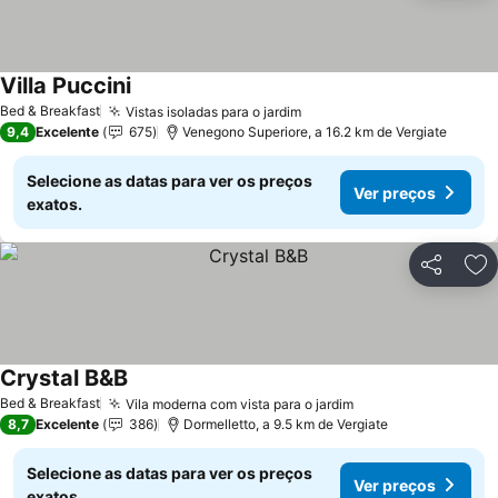
Villa Puccini
Ver preços
Bed & Breakfast
Vistas isoladas para o jardim
Ver preços
9,4
Excelente
675
Venegono Superiore, a 16.2 km de Vergiate
Selecione as datas para ver os preços
Ver preços
exatos.
Partilhar
Ad
Crystal B&B
Ver preços
Bed & Breakfast
Vila moderna com vista para o jardim
Ver preços
8,7
Excelente
386
Dormelletto, a 9.5 km de Vergiate
Selecione as datas para ver os preços
Ver preços
exatos.