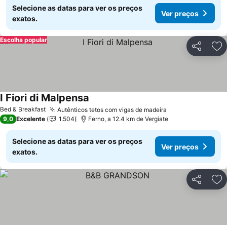
Selecione as datas para ver os preços
Ver preços
exatos.
Escolha popular
Partilhar
Ad
I Fiori di Malpensa
Ver preços
Bed & Breakfast
Autênticos tetos com vigas de madeira
Ver preços
9,0
Excelente
1.504
Ferno, a 12.4 km de Vergiate
Selecione as datas para ver os preços
Ver preços
exatos.
Partilhar
Ad