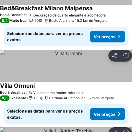
Bed&Breakfast Milano Malpensa
Ver preços
Bed & Breakfast
Decoração de quarto elegante e acolhedora
Ver preços
8,4
Muito boa
508
Busto Arsizio, a 15.3 km de Vergiate
Selecione as datas para ver os preços
Ver preços
exatos.
Partilhar
Ad
Villa Ormeni
Ver preços
Bed & Breakfast
Vila moderna recém-reformada
Ver preços
8,6
Excelente
833
Cardano al Campo, a 9.1 km de Vergiate
Selecione as datas para ver os preços
Ver preços
exatos.