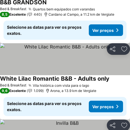
B&B GRANDSON
Ver preços
Bed & Breakfast
Quartos bem equipados com varandas
Ver preços
8,5
Excelente
440
Cardano al Campo, a 11.2 km de Vergiate
Selecione as datas para ver os preços
Ver preços
exatos.
Partilhar
Ad
White Lilac Romantic B&B - Adults only
Ver preç
Bed & Breakfast
Vila histórica com vista para o lago
Ver preços
9,6
Excelente
1.099
Arona, a 13.9 km de Vergiate
Selecione as datas para ver os preços
Ver preços
exatos.
Partilhar
Ad