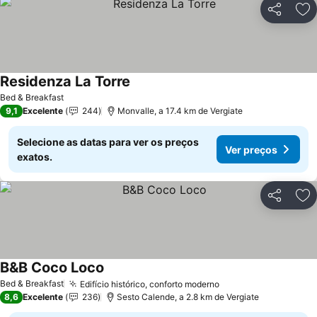
Partilhar
Ad
Residenza La Torre
Ver preços
Bed & Breakfast
9,1
Excelente
244
Monvalle, a 17.4 km de Vergiate
Selecione as datas para ver os preços
Ver preços
exatos.
Partilhar
Ad
B&B Coco Loco
Ver preços
Bed & Breakfast
Edifício histórico, conforto moderno
Ver preços
8,6
Excelente
236
Sesto Calende, a 2.8 km de Vergiate