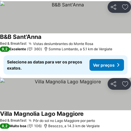
Partilhar
Ad
B&B Sant'Anna
Ver preços
Bed & Breakfast
Vistas deslumbrantes do Monte Rosa
Ver preços
9,2
Excelente
360
Somma Lombardo, a 5.1 km de Vergiate
Selecione as datas para ver os preços
Ver preços
exatos.
Partilhar
Ad
Villa Magnolia Lago Maggiore
Ver preços
Bed & Breakfast
Pôr do sol no Lago Maggiore por perto
Ver preços
8,2
Muito boa
106
Besozzo, a 14.3 km de Vergiate