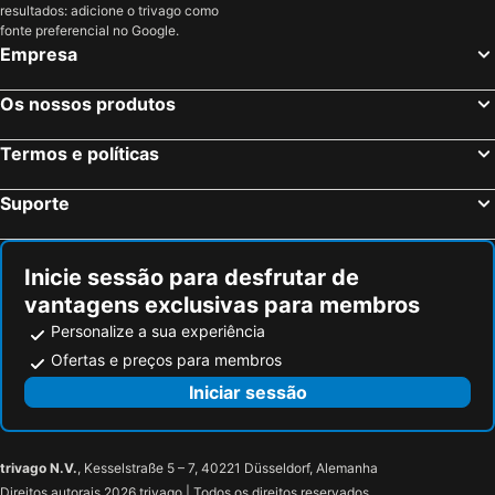
resultados: adicione o trivago como
Lugano, bed and breakfasts
Vigevano, bed and breakfasts
fonte preferencial no Google.
Empresa
Schignano, bed and breakfasts
Pero, bed and breakfasts
Merone, bed and breakfasts
Monza, bed and breakfasts
Os nossos produtos
Brunate, bed and breakfasts
Porto Ceresio, bed and breakfasts
Termos e políticas
Cossogno, bed and breakfasts
Cavallasca, bed and breakfasts
Monvalle, bed and breakfasts
Lentate sul Seveso, bed and breakfasts
Suporte
Sesto San Giovanni, bed and breakfasts
San Fermo della Battaglia, bed and breakfasts
Cannero Riviera, bed and breakfasts
Legnano, bed and breakfasts
Inicie sessão para desfrutar de
vantagens exclusivas para membros
Personalize a sua experiência
Ofertas e preços para membros
Iniciar sessão
trivago N.V.
, Kesselstraße 5 – 7, 40221 Düsseldorf, Alemanha
Direitos autorais 2026 trivago | Todos os direitos reservados.