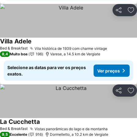
Partilhar
Ad
Villa Adele
Ver preços
Bed & Breakfast
Vila histórica de 1939 com charme vintage
Ver preços
8,4
Muito boa
196
Varese, a 14.5 km de Vergiate
Selecione as datas para ver os preços
Ver preços
exatos.
Partilhar
Ad
La Cucchetta
Ver preços
Bed & Breakfast
Vistas panorâmicas do lago e da montanha
Ver preços
9,5
Excelente
916
Dormelletto, a 10.2 km de Vergiate