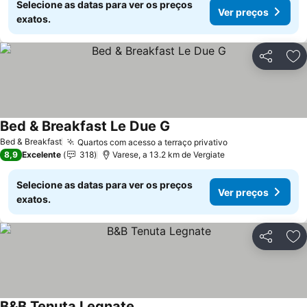
Selecione as datas para ver os preços
Ver preços
exatos.
Partilhar
Ad
Bed & Breakfast Le Due G
Ver preços
Bed & Breakfast
Quartos com acesso a terraço privativo
Ver preços
8,9
Excelente
318
Varese, a 13.2 km de Vergiate
Selecione as datas para ver os preços
Ver preços
exatos.
Partilhar
Ad
B&B Tenuta Legnate