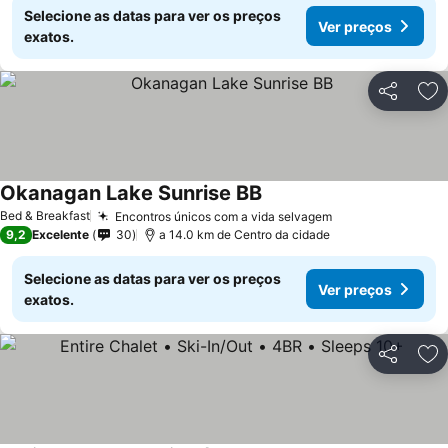
Selecione as datas para ver os preços
Ver preços
exatos.
Partilhar
Ad
Okanagan Lake Sunrise BB
Ver preços
Bed & Breakfast
Encontros únicos com a vida selvagem
Ver preços
9,2
Excelente
30
a 14.0 km de Centro da cidade
Selecione as datas para ver os preços
Ver preços
exatos.
Partilhar
Ad