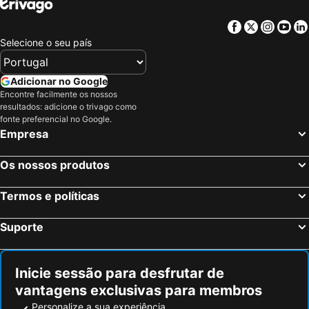
Facebook
Twitter
Insta
Yo
Selecione o seu país
Adicionar no Google
Encontre facilmente os nossos
resultados: adicione o trivago como
fonte preferencial no Google.
Empresa
Os nossos produtos
Termos e políticas
Suporte
Inicie sessão para desfrutar de
vantagens exclusivas para membros
Personalize a sua experiência