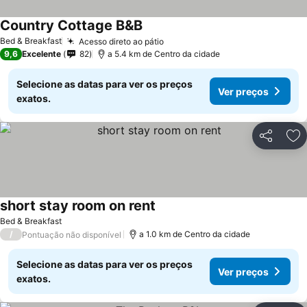
Country Cottage B&B
Ver preços
Bed & Breakfast
Acesso direto ao pátio
Ver preços
9,6
Excelente
82
a 5.4 km de Centro da cidade
Selecione as datas para ver os preços
Ver preços
exatos.
Partilhar
Ad
short stay room on rent
Ver preços
Bed & Breakfast
/
a 1.0 km de Centro da cidade
Pontuação não disponível
Selecione as datas para ver os preços
Ver preços
exatos.