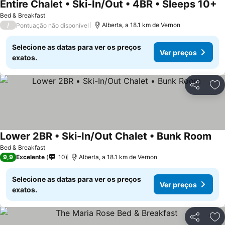
Entire Chalet • Ski-In/Out • 4BR • Sleeps 10+
Ve
Bed & Breakfast
/
Alberta, a 18.1 km de Vernon
Pontuação não disponível
Selecione as datas para ver os preços
Ver preços
exatos.
Partilhar
Ad
Lower 2BR • Ski-In/Out Chalet • Bunk Room
Ver
Bed & Breakfast
9,9
Excelente
10
Alberta, a 18.1 km de Vernon
Selecione as datas para ver os preços
Ver preços
exatos.
Partilhar
Ad