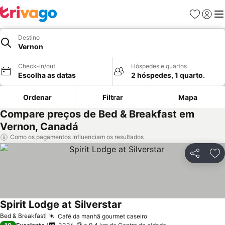
Favoritos
Iniciar
Me
Destino
Vernon
Check-in/out
Hóspedes e quartos
Escolha as datas
2 hóspedes, 1 quarto.
Ordenar
Filtrar
Mapa
Compare preços de Bed & Breakfast em
Vernon, Canadá
Como os pagamentos influenciam os resultados
Partilhar
Ad
Spirit Lodge at Silverstar
Ver preços
Bed & Breakfast
Café da manhã gourmet caseiro
Ver preços