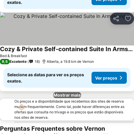
exatos.
Partilhar
Ad
Cozy & Private Self-contained Suite In Armstrong
Ver preços
Bed & Breakfast
9,5
Excelente
18
Alberta, a 19.8 km de Vernon
Selecione as datas para ver os preços
Ver preços
exatos.
Mostrar mais
Os preços e a disponibilidade que recebemos dos sites de reserva
mudam frequentemente. Como tal, pode haver diferenças entre as
ofertas que consulta no trivago e os preços que estão disponíveis
nos sites de reserva.
Perguntas Frequentes sobre Vernon