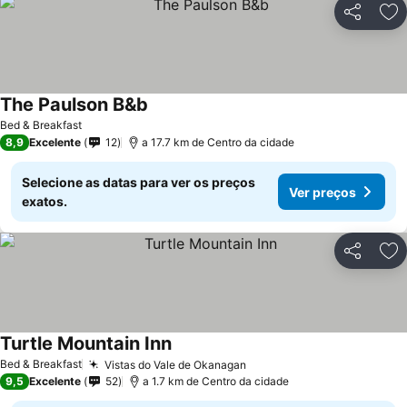
Partilhar
Ad
The Paulson B&b
Ver preços
Bed & Breakfast
8,9
Excelente
12
a 17.7 km de Centro da cidade
Selecione as datas para ver os preços
Ver preços
exatos.
Partilhar
Ad
Turtle Mountain Inn
Ver preços
Bed & Breakfast
Vistas do Vale de Okanagan
Ver preços
9,5
Excelente
52
a 1.7 km de Centro da cidade