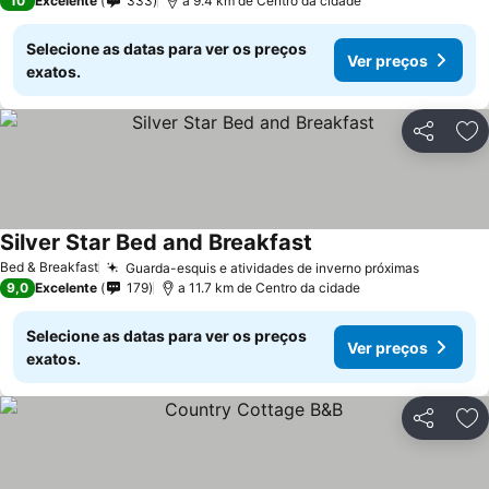
10
Excelente
333
a 9.4 km de Centro da cidade
Selecione as datas para ver os preços
Ver preços
exatos.
Partilhar
Ad
Silver Star Bed and Breakfast
Ver preços
Bed & Breakfast
Guarda-esquis e atividades de inverno próximas
Ver pre
9,0
Excelente
179
a 11.7 km de Centro da cidade
Selecione as datas para ver os preços
Ver preços
exatos.
Partilhar
Ad