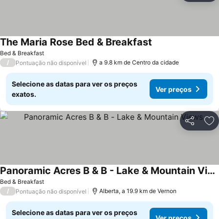
The Maria Rose Bed & Breakfast
Ver preços
Bed & Breakfast
/
a 9.8 km de Centro da cidade
Pontuação não disponível
Selecione as datas para ver os preços
Ver preços
exatos.
Partilhar
Ad
Panoramic Acres B & B - Lake & Mountain Views
Ver preços
Bed & Breakfast
/
Alberta, a 19.9 km de Vernon
Pontuação não disponível
Selecione as datas para ver os preços
Ver preços