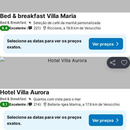
Bed & breakfast Villa Maria
Bed & Breakfast
Seleção de café da manhã personalizada
8,8
Excelente
221
Riccione, a 18.6 km de Verucchio
Selecione as datas para ver os preços
Ver preços
exatos.
Partilhar
Ad
Hotel Villa Aurora
Bed & Breakfast
Quartos com vista para o mar
9,1
Excelente
214
Bellaria-Igea Marina, a 17.9 km de Verucchio
Selecione as datas para ver os preços
Ver preços
exatos.