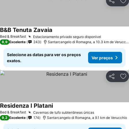
Partilhar
Ad
B&B Tenuta Zavaia
Bed & Breakfast
Estacionamento privado seguro disponível
8,9
Excelente
243
Santarcangelo di Romagna, a 10.3 km de Verucchio
Selecione as datas para ver os preços
Ver preços
exatos.
Partilhar
Ad
Residenza I Platani
Bed & Breakfast
Cavernas de tufo subterrâneas únicas
9,2
Excelente
174
Santarcangelo di Romagna, a 9.1 km de Verucchio