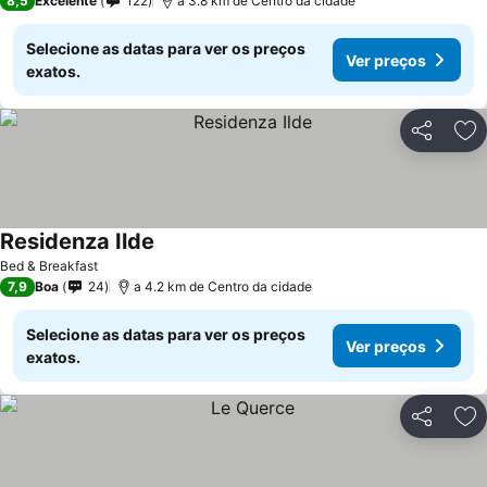
8,5
Excelente
122
a 3.8 km de Centro da cidade
Selecione as datas para ver os preços
Ver preços
exatos.
Partilhar
Ad
Residenza Ilde
Bed & Breakfast
7,9
Boa
24
a 4.2 km de Centro da cidade
Selecione as datas para ver os preços
Ver preços
exatos.
Partilhar
Ad