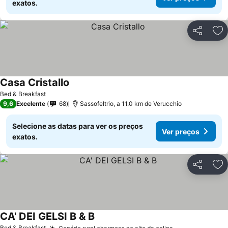
exatos.
Partilhar
Ad
Casa Cristallo
Bed & Breakfast
9,6
Excelente
68
Sassofeltrio, a 11.0 km de Verucchio
Selecione as datas para ver os preços
Ver preços
exatos.
Partilhar
Ad
CA' DEI GELSI B & B
Bed & Breakfast