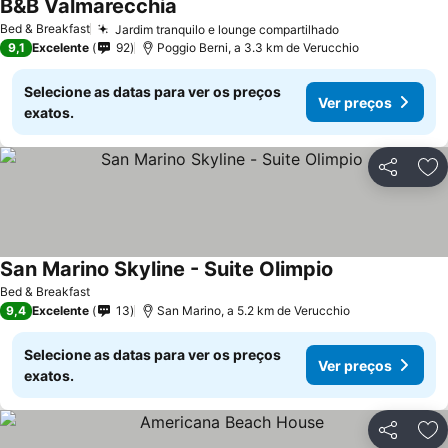
B&B Valmarecchia
Bed & Breakfast
Jardim tranquilo e lounge compartilhado
9,1
Excelente
92
Poggio Berni, a 3.3 km de Verucchio
Selecione as datas para ver os preços
Ver preços
exatos.
Partilhar
Ad
San Marino Skyline - Suite Olimpio
Bed & Breakfast
9,4
Excelente
13
San Marino, a 5.2 km de Verucchio
Selecione as datas para ver os preços
Ver preços
exatos.
Partilhar
Ad