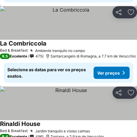
Partilhar
Ad
La Combriccola
Bed & Breakfast
Ambiente tranquilo no campo
9,5
Excelente
475
Santarcangelo di Romagna, a 7.7 km de Verucchio
Selecione as datas para ver os preços
Ver preços
exatos.
Partilhar
Ad
Rinaldi House
Bed & Breakfast
Jardim tranquilo e vistas calmas
9,4
Excelente
496
Torriana, a 2.9 km de Verucchio