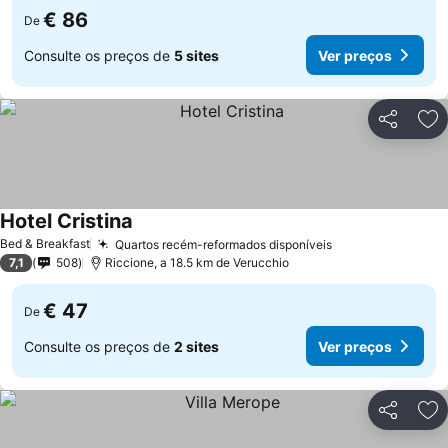
€ 86
De
Consulte os preços de
5 sites
Ver preços
Partilhar
Ad
Hotel Cristina
Bed & Breakfast
Quartos recém-reformados disponíveis
7,1
508
Riccione, a 18.5 km de Verucchio
€ 47
De
Consulte os preços de
2 sites
Ver preços
Partilhar
Ad