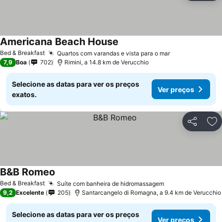
Americana Beach House
Bed & Breakfast
Quartos com varandas e vista para o mar
7,9
Boa
702
Rimini, a 14.8 km de Verucchio
Selecione as datas para ver os preços
Ver preços
exatos.
Partilhar
Ad
B&B Romeo
Bed & Breakfast
Suíte com banheira de hidromassagem
9,2
Excelente
205
Santarcangelo di Romagna, a 9.4 km de Verucchio
Selecione as datas para ver os preços
Ver preços