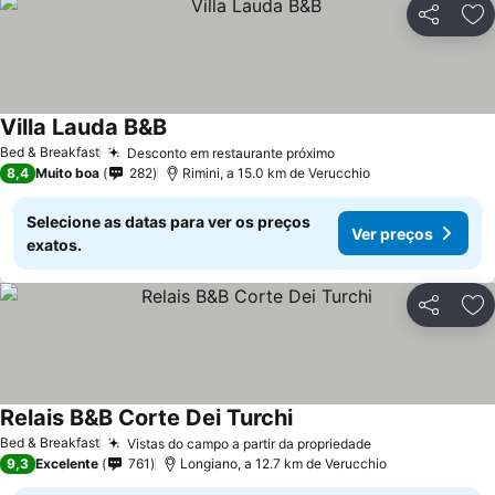
Partilhar
Ad
Villa Lauda B&B
Bed & Breakfast
Desconto em restaurante próximo
8,4
Muito boa
282
Rimini, a 15.0 km de Verucchio
Selecione as datas para ver os preços
Ver preços
exatos.
Partilhar
Ad
Relais B&B Corte Dei Turchi
Bed & Breakfast
Vistas do campo a partir da propriedade
9,3
Excelente
761
Longiano, a 12.7 km de Verucchio