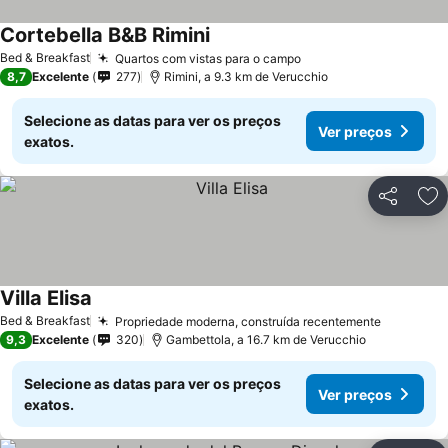
Cortebella B&B Rimini
Bed & Breakfast
Quartos com vistas para o campo
8,7
Excelente
277
Rimini, a 9.3 km de Verucchio
Selecione as datas para ver os preços
Ver preços
exatos.
Partilhar
Ad
Villa Elisa
Bed & Breakfast
Propriedade moderna, construída recentemente
9,3
Excelente
320
Gambettola, a 16.7 km de Verucchio
Selecione as datas para ver os preços
Ver preços
exatos.