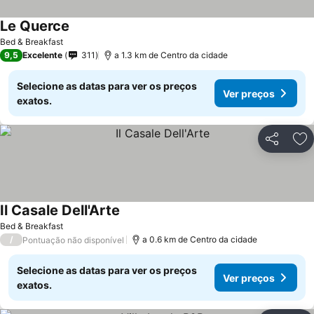
Le Querce
Bed & Breakfast
9,5
Excelente
311
a 1.3 km de Centro da cidade
Selecione as datas para ver os preços
Ver preços
exatos.
Partilhar
Ad
Il Casale Dell'Arte
Bed & Breakfast
/
a 0.6 km de Centro da cidade
Pontuação não disponível
Selecione as datas para ver os preços
Ver preços
exatos.