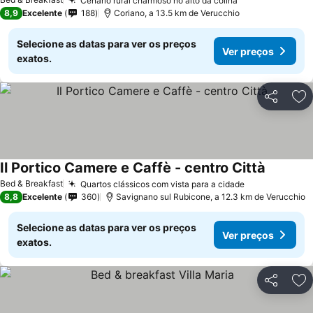
Cenário rural charmoso no alto da colina
8,9
Excelente
188
Coriano, a 13.5 km de Verucchio
Selecione as datas para ver os preços
Ver preços
exatos.
Partilhar
Ad
Il Portico Camere e Caffè - centro Città
Bed & Breakfast
Quartos clássicos com vista para a cidade
8,8
Excelente
360
Savignano sul Rubicone, a 12.3 km de Verucchio
Selecione as datas para ver os preços
Ver preços
exatos.
Partilhar
Ad