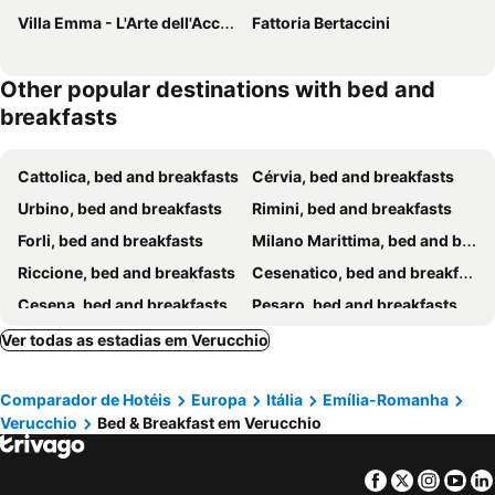
Villa Emma - L'Arte dell'Accoglienza
Fattoria Bertaccini
Other popular destinations with bed and
breakfasts
Cattolica, bed and breakfasts
Cérvia, bed and breakfasts
Urbino, bed and breakfasts
Rimini, bed and breakfasts
Forli, bed and breakfasts
Milano Marittima, bed and breakfasts
Riccione, bed and breakfasts
Cesenatico, bed and breakfasts
Cesena, bed and breakfasts
Pesaro, bed and breakfasts
Gabicce Mare, bed and breakfasts
Gradara, bed and breakfasts
Ver todas as estadias em Verucchio
Bellaria-Igea Marina, bed and breakfasts
Santarcangelo di Romagna, bed and breakfasts
Comparador de Hotéis
Europa
Itália
Emília-Romanha
Lido di Classe, bed and breakfasts
San Marino, bed and breakfasts
Verucchio
Bed & Breakfast em Verucchio
Longiano, bed and breakfasts
Santa Sofia, bed and breakfasts
Bagno di Romagna, bed and breakfasts
Mombaroccio, bed and breakfasts
Facebook
Twitter
Insta
Yo