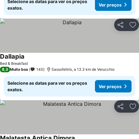
Selecione as datas para ver os preços
Ver preços
exatos.
Partilhar
Ad
Dallapia
Bed & Breakfast
8,3
Muito boa
140
Sassofeltrio, a 13.3 km de Verucchio
Selecione as datas para ver os preços
Ver preços
exatos.
Partilhar
Ad
Malatesta Antica Dimora