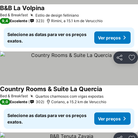
B&B La Volpina
Bed & Breakfast
Estilo de design felliniano
9,4
Excelente
323
Rimini, a 15.1 km de Verucchio
Selecione as datas para ver os preços
Ver preços
exatos.
Partilhar
Ad
Country Rooms & Suite La Quercia
Bed & Breakfast
Quartos charmosos com vigas expostas
9,0
Excelente
302
Coriano, a 15.2 km de Verucchio
Selecione as datas para ver os preços
Ver preços
exatos.