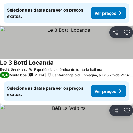
Selecione as datas para ver os preços
Ver preços
exatos.
Partilhar
Ad
Le 3 Botti Locanda
Bed & Breakfast
Experiência autêntica de trattoria italiana
8,4
Muito boa
2.964
Santarcangelo di Romagna, a 12.5 km de Verucchio
Selecione as datas para ver os preços
Ver preços
exatos.
Partilhar
Ad