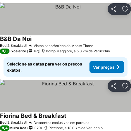
Partilhar
Ad
B&B Da Noi
Bed & Breakfast
Vistas panorâmicas do Monte Titano
9,6
Excelente
67
Borgo Maggiore, a 5.3 km de Verucchio
Selecione as datas para ver os preços
Ver preços
exatos.
Partilhar
Ad
Fiorina Bed & Breakfast
Bed & Breakfast
Descontos exclusivos em parques
8,4
Muito boa
329
Riccione, a 18.0 km de Verucchio