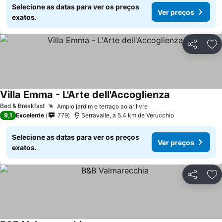
Selecione as datas para ver os preços
Ver preços
exatos.
Partilhar
Ad
Villa Emma - L'Arte dell'Accoglienza
Bed & Breakfast
Amplo jardim e terraço ao ar livre
9,1
Excelente
779
Serravalle, a 5.4 km de Verucchio
Selecione as datas para ver os preços
Ver preços
exatos.
Partilhar
Ad