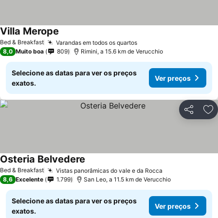
Villa Merope
Bed & Breakfast
Varandas em todos os quartos
8,0
Muito boa
809
Rimini, a 15.6 km de Verucchio
Selecione as datas para ver os preços
Ver preços
exatos.
Partilhar
Ad
Osteria Belvedere
Bed & Breakfast
Vistas panorâmicas do vale e da Rocca
8,6
Excelente
1.799
San Leo, a 11.5 km de Verucchio
Selecione as datas para ver os preços
Ver preços
exatos.