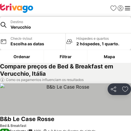
Favoritos
Iniciar
Me
Destino
Verucchio
Check-in/out
Hóspedes e quartos
Escolha as datas
2 hóspedes, 1 quarto.
Ordenar
Filtrar
Mapa
Compare preços de Bed & Breakfast em
Verucchio, Itália
Como os pagamentos influenciam os resultados
Partilhar
Ad
B&b Le Case Rosse
Bed & Breakfast