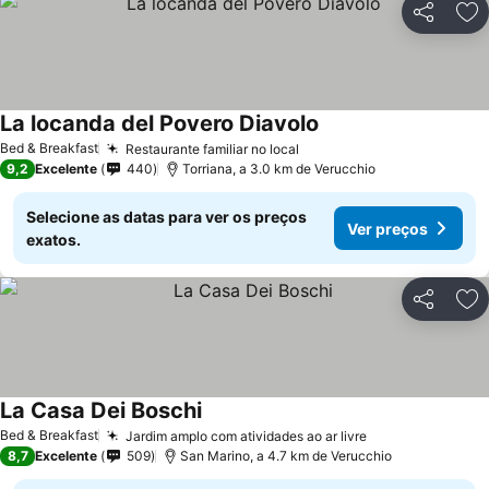
Partilhar
Ad
La locanda del Povero Diavolo
Bed & Breakfast
Restaurante familiar no local
9,2
Excelente
440
Torriana, a 3.0 km de Verucchio
Selecione as datas para ver os preços
Ver preços
exatos.
Partilhar
Ad
La Casa Dei Boschi
Bed & Breakfast
Jardim amplo com atividades ao ar livre
8,7
Excelente
509
San Marino, a 4.7 km de Verucchio