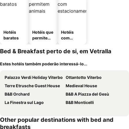
Hotéis
Hotéis que
Hotéis
baratos
permitem
com
animais
estaciona
mento
Bed & Breakfast perto de si, em Vetralla
Estes hotéis também poderão interessá-lo...
Palazzo Verdi Holiday Viterbo
Ottantotto Viterbo
Terre Etrusche Guest House
Medieval House
B&B Orchard
B&B A Piazza del Gesù
La Finestra sul Lago
B&B Monticelli
Other popular destinations with bed and
breakfasts