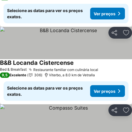
Selecione as datas para ver os preços
Ver preços
exatos.
Partilhar
Ad
B&B Locanda Cistercense
Bed & Breakfast
Restaurante familiar com culinária local
9,5
Excelente
306
Viterbo, a 8.0 km de Vetralla
Selecione as datas para ver os preços
Ver preços
exatos.
Partilhar
Ad