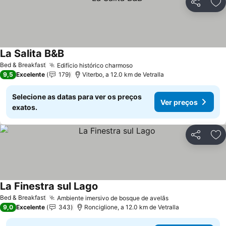
Partilhar
Ad
La Salita B&B
Bed & Breakfast
Edifício histórico charmoso
9,5
Excelente
179
Viterbo, a 12.0 km de Vetralla
Selecione as datas para ver os preços
Ver preços
exatos.
Partilhar
Ad
La Finestra sul Lago
Bed & Breakfast
Ambiente imersivo de bosque de avelãs
9,0
Excelente
343
Ronciglione, a 12.0 km de Vetralla