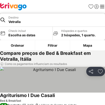
Favoritos
Iniciar
Me
Destino
Vetralla
Check-in/out
Hóspedes e quartos
Escolha as datas
2 hóspedes, 1 quarto.
Ordenar
Filtrar
Mapa
Compare preços de Bed & Breakfast em
Vetralla, Itália
Como os pagamentos influenciam os resultados
Partilhar
Ad
Agriturismo I Due Casali
Bed & Breakfast