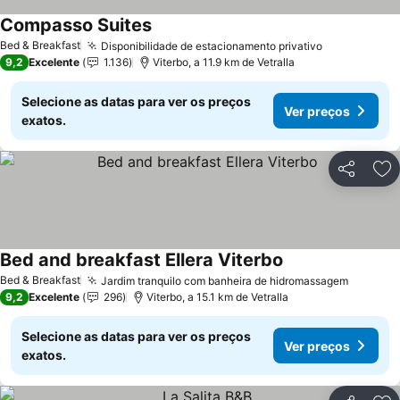
Compasso Suites
Bed & Breakfast
Disponibilidade de estacionamento privativo
9,2
Excelente
1.136
Viterbo, a 11.9 km de Vetralla
Selecione as datas para ver os preços
Ver preços
exatos.
Partilhar
Ad
Bed and breakfast Ellera Viterbo
Bed & Breakfast
Jardim tranquilo com banheira de hidromassagem
9,2
Excelente
296
Viterbo, a 15.1 km de Vetralla
Selecione as datas para ver os preços
Ver preços
exatos.