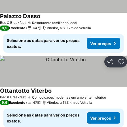
Palazzo Dasso
Bed & Breakfast
Restaurante familiar no local
8,9
Excelente
647
Viterbo, a 8.0 km de Vetralla
Selecione as datas para ver os preços
Ver preços
exatos.
Partilhar
Ad
Ottantotto Viterbo
Bed & Breakfast
Comodidades modernas em ambiente histórico
9,6
Excelente
475
Viterbo, a 11.3 km de Vetralla
Selecione as datas para ver os preços
Ver preços
exatos.