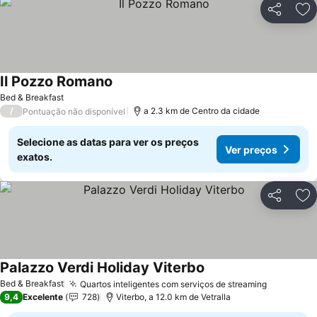
Partilhar
Ad
Il Pozzo Romano
Bed & Breakfast
/
a 2.3 km de Centro da cidade
Pontuação não disponível
Selecione as datas para ver os preços
Ver preços
exatos.
Partilhar
Ad
Palazzo Verdi Holiday Viterbo
Bed & Breakfast
Quartos inteligentes com serviços de streaming
9,4
Excelente
728
Viterbo, a 12.0 km de Vetralla