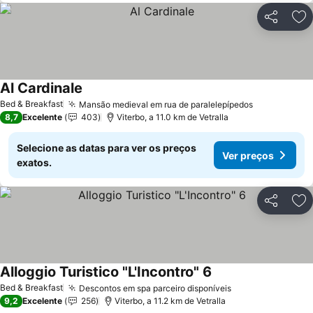
Partilhar
Ad
Al Cardinale
Bed & Breakfast
Mansão medieval em rua de paralelepípedos
8,7
Excelente
403
Viterbo, a 11.0 km de Vetralla
Selecione as datas para ver os preços
Ver preços
exatos.
Partilhar
Ad
Alloggio Turistico "L'Incontro" 6
Bed & Breakfast
Descontos em spa parceiro disponíveis
9,2
Excelente
256
Viterbo, a 11.2 km de Vetralla