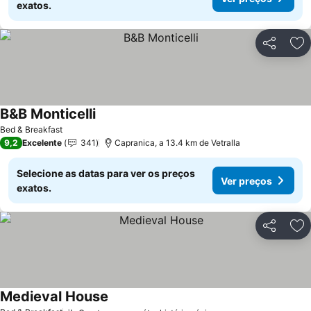
exatos.
Partilhar
Ad
B&B Monticelli
Bed & Breakfast
9,2
Excelente
341
Capranica, a 13.4 km de Vetralla
Selecione as datas para ver os preços
Ver preços
exatos.
Partilhar
Ad
Medieval House