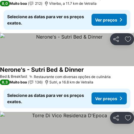
8,0
Muito boa
212
Viterbo, a 11.7 km de Vetralla
Selecione as datas para ver os preços
Ver preços
exatos.
Partilhar
Ad
Nerone's - Sutri Bed & Dinner
Bed & Breakfast
Restaurante com diversas opções de culinária
8,3
Muito boa
136
Sutri, a 16.8 km de Vetralla
Selecione as datas para ver os preços
Ver preços
exatos.
Partilhar
Ad