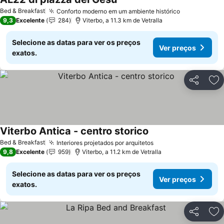
Bed & Breakfast
Conforto moderno em um ambiente histórico
9,3
Excelente
284
Viterbo, a 11.3 km de Vetralla
Selecione as datas para ver os preços
Ver preços
exatos.
Partilhar
Ad
Viterbo Antica - centro storico
Bed & Breakfast
Interiores projetados por arquitetos
9,8
Excelente
959
Viterbo, a 11.2 km de Vetralla
Selecione as datas para ver os preços
Ver preços
exatos.
Partilhar
Ad