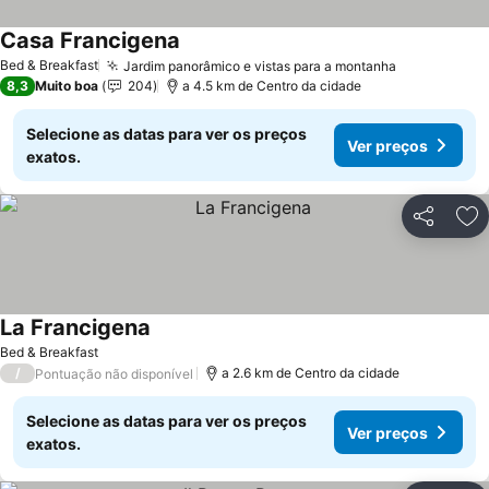
Casa Francigena
Bed & Breakfast
Jardim panorâmico e vistas para a montanha
8,3
Muito boa
204
a 4.5 km de Centro da cidade
Selecione as datas para ver os preços
Ver preços
exatos.
Partilhar
Ad
La Francigena
Bed & Breakfast
/
a 2.6 km de Centro da cidade
Pontuação não disponível
Selecione as datas para ver os preços
Ver preços
exatos.