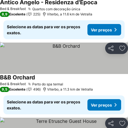
Antico Angelo - Residenza d'Epoca
Bed & Breakfast
Quartos com decoração única
8,9
Excelente
225
Viterbo, a 11.6 km de Vetralla
Selecione as datas para ver os preços
Ver preços
exatos.
Partilhar
Ad
B&B Orchard
Bed & Breakfast
Perto do spa termal
9,5
Excelente
496
Viterbo, a 11.3 km de Vetralla
Selecione as datas para ver os preços
Ver preços
exatos.
Partilhar
Ad