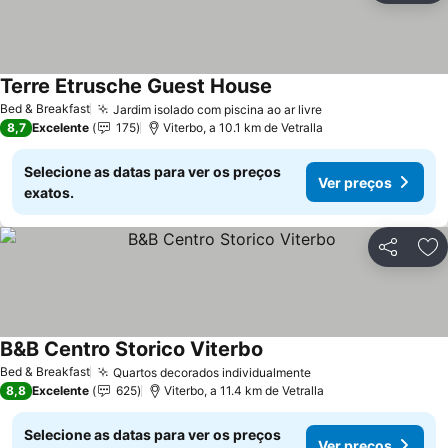
Terre Etrusche Guest House
Bed & Breakfast
Jardim isolado com piscina ao ar livre
8,7
Excelente
175
Viterbo, a 10.1 km de Vetralla
Selecione as datas para ver os preços
Ver preços
exatos.
Partilhar
Ad
B&B Centro Storico Viterbo
Bed & Breakfast
Quartos decorados individualmente
8,8
Excelente
625
Viterbo, a 11.4 km de Vetralla
Selecione as datas para ver os preços
Ver preços