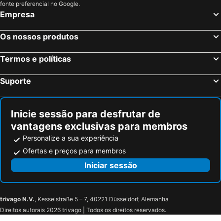
Tuscania, bed and breakfasts
Capodimonte, bed and breakfasts
fonte preferencial no Google.
Empresa
Sorano, bed and breakfasts
Caprarola, bed and breakfasts
Tolfa, bed and breakfasts
Soriano nel Cimino, bed and breakfasts
Os nossos produtos
Vasanello, bed and breakfasts
Guardea, bed and breakfasts
Termos e políticas
Acquapendente, bed and breakfasts
Formello, bed and breakfasts
Capranica, bed and breakfasts
Castelnuovo di Porto, bed and breakfasts
Suporte
Porano, bed and breakfasts
Farnese, bed and breakfasts
Bomarzo, bed and breakfasts
Lubriano, bed and breakfasts
Inicie sessão para desfrutar de
vantagens exclusivas para membros
Personalize a sua experiência
Ofertas e preços para membros
Iniciar sessão
trivago N.V.
, Kesselstraße 5 – 7, 40221 Düsseldorf, Alemanha
Direitos autorais 2026 trivago | Todos os direitos reservados.