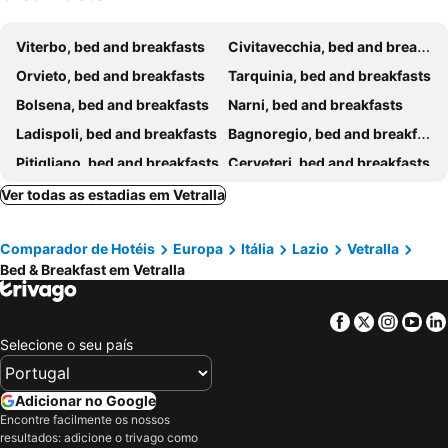
Viterbo, bed and breakfasts
Civitavecchia, bed and breakfasts
Orvieto, bed and breakfasts
Tarquinia, bed and breakfasts
Bolsena, bed and breakfasts
Narni, bed and breakfasts
Ladispoli, bed and breakfasts
Bagnoregio, bed and breakfasts
Pitigliano, bed and breakfasts
Cerveteri, bed and breakfasts
Santa Marinella, bed and breakfasts
Montefiascone, bed and breakfasts
Ver todas as estadias em Vetralla
Anguillara Sabazia, bed and breakfasts
Amelia, bed and breakfasts
Comparador de Hotéis
Europa
Itália
Lazio
Vetralla
Ronciglione, bed and breakfasts
Orte, bed and breakfasts
Bed & Breakfast em Vetralla
Montalto di Castro, bed and breakfasts
Vitorchiano, bed and breakfasts
Bracciano, bed and breakfasts
Trevignano Romano, bed and breakfasts
Facebook
Twitter
Insta
Yo
Castel Giorgio, bed and breakfasts
Marta, bed and breakfasts
Selecione o seu país
Canino, bed and breakfasts
Fiano Romano, bed and breakfasts
Avigliano Umbro, bed and breakfasts
Grotte di Castro, bed and breakfasts
Adicionar no Google
Encontre facilmente os nossos
Oriolo Romano, bed and breakfasts
Sutri, bed and breakfasts
resultados: adicione o trivago como