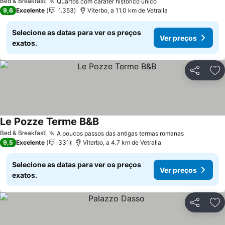
Bed & Breakfast
Quartos com caráter histórico único
9,6
Excelente
1.353
Viterbo, a 11.0 km de Vetralla
Selecione as datas para ver os preços
Ver preços
exatos.
Partilhar
Ad
Le Pozze Terme B&B
Bed & Breakfast
A poucos passos das antigas termas romanas
9,5
Excelente
331
Viterbo, a 4.7 km de Vetralla
Selecione as datas para ver os preços
Ver preços
exatos.
Partilhar
Ad