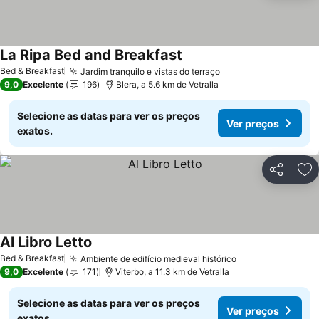
La Ripa Bed and Breakfast
Bed & Breakfast
Jardim tranquilo e vistas do terraço
9,0
Excelente
196
Blera, a 5.6 km de Vetralla
Selecione as datas para ver os preços
Ver preços
exatos.
Partilhar
Ad
Al Libro Letto
Bed & Breakfast
Ambiente de edifício medieval histórico
9,0
Excelente
171
Viterbo, a 11.3 km de Vetralla
Selecione as datas para ver os preços
Ver preços
exatos.