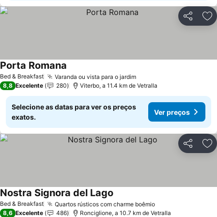
Partilhar
Ad
Porta Romana
Bed & Breakfast
Varanda ou vista para o jardim
8,8
Excelente
280
Viterbo, a 11.4 km de Vetralla
Selecione as datas para ver os preços
Ver preços
exatos.
Partilhar
Ad
Nostra Signora del Lago
Bed & Breakfast
Quartos rústicos com charme boêmio
8,6
Excelente
486
Ronciglione, a 10.7 km de Vetralla