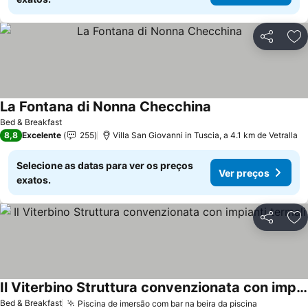
Partilhar
Ad
La Fontana di Nonna Checchina
Bed & Breakfast
8,8
Excelente
255
Villa San Giovanni in Tuscia, a 4.1 km de Vetralla
Selecione as datas para ver os preços
Ver preços
exatos.
Partilhar
Ad
Il Viterbino Struttura convenzionata con impianti termali
Bed & Breakfast
Piscina de imersão com bar na beira da piscina