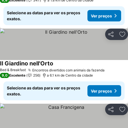
8,8
Excelente
347
a 1.8 km de Centro da cidade
Selecione as datas para ver os preços
Ver preços
exatos.
Partilhar
Ad
Il Giardino nell'Orto
Bed & Breakfast
Encontros divertidos com animais da fazenda
9,0
Excelente
256
a 6.1 km de Centro da cidade
Selecione as datas para ver os preços
Ver preços
exatos.
Partilhar
Ad