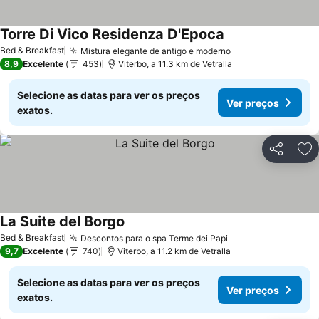
Torre Di Vico Residenza D'Epoca
Bed & Breakfast
Mistura elegante de antigo e moderno
8,9
Excelente
453
Viterbo, a 11.3 km de Vetralla
Selecione as datas para ver os preços
Ver preços
exatos.
Partilhar
Ad
La Suite del Borgo
Bed & Breakfast
Descontos para o spa Terme dei Papi
9,7
Excelente
740
Viterbo, a 11.2 km de Vetralla
Selecione as datas para ver os preços
Ver preços
exatos.