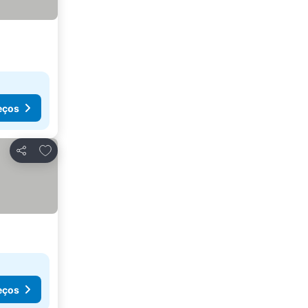
eços
Adicionar aos favoritos
Partilhar
eços