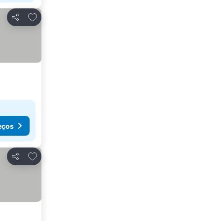
Adicionar aos favoritos
Partilhar
eços
Adicionar aos favoritos
Partilhar