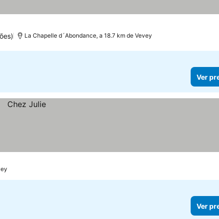
ões)
La Chapelle d´Abondance, a 18.7 km de Vevey
Ver pr
vey
Ver pr