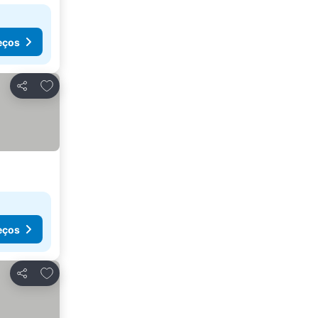
eços
Adicionar aos favoritos
Partilhar
eços
Adicionar aos favoritos
Partilhar