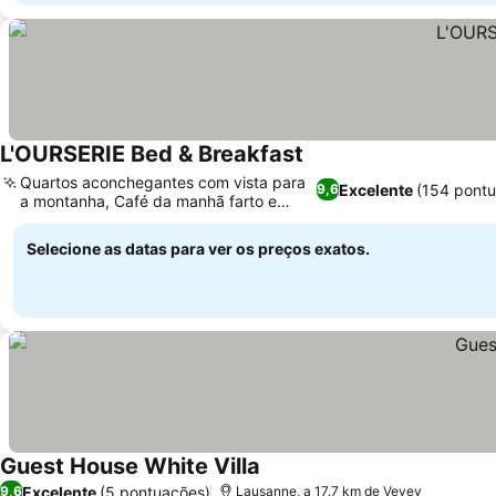
L'OURSERIE Bed & Breakfast
Quartos aconchegantes com vista para
Excelente
(154 pont
9,6
a montanha, Café da manhã farto e
delicioso
Selecione as datas para ver os preços exatos.
Guest House White Villa
Excelente
(5 pontuações)
9,6
Lausanne, a 17.7 km de Vevey