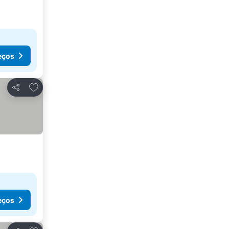
eços
Adicionar aos favoritos
Partilhar
eços