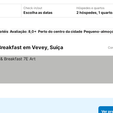
Check-in/out
Hóspedes e quartos
Escolha as datas
2 hóspedes, 1 quarto
otéis
Avaliação: 8,0+
Perto do centro da cidade
Pequeno-almoço
reakfast em Vevey, Suíça
Com
Ver pr