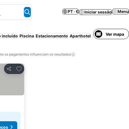
PT · €
Menu
Iniciar sessão
.
Ver mapa
 incluído
Piscina
Estacionamento
Aparthotel
Ar condicionado
o os pagamentos influenciam os resultados
Adicionar aos favoritos
Partilhar
eços