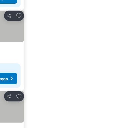
Adicionar aos favoritos
Partilhar
eços
Adicionar aos favoritos
Partilhar