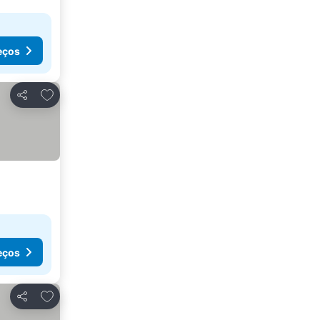
eços
Adicionar aos favoritos
Partilhar
eços
Adicionar aos favoritos
Partilhar