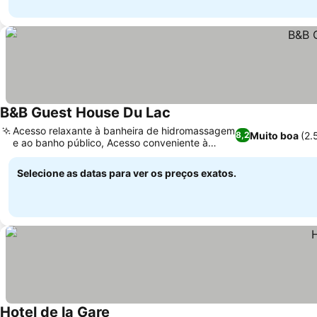
B&B Guest House Du Lac
Acesso relaxante à banheira de hidromassagem
Muito boa
(2.
8,2
e ao banho público, Acesso conveniente à
cozinha compartilhada
Selecione as datas para ver os preços exatos.
Hotel de la Gare