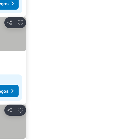
eços
Adicionar aos favoritos
Partilhar
eços
Adicionar aos favoritos
Partilhar