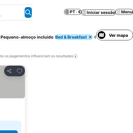
PT · €
Menu
Iniciar sessão
.
Ver mapa
Pequeno-almoço incluído
Bed & Breakfast
Casa de hóspedes
o os pagamentos influenciam os resultados
Adicionar aos favoritos
Partilhar