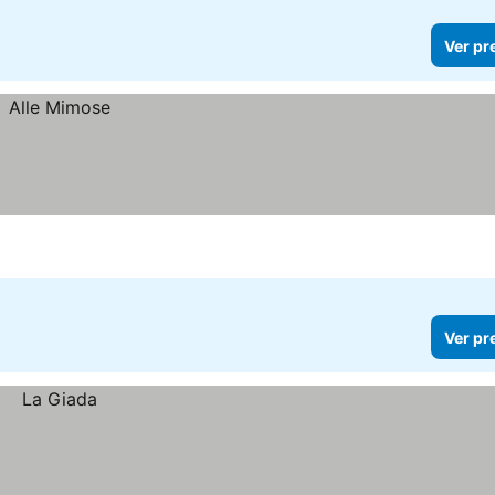
Ver pr
Ver pr