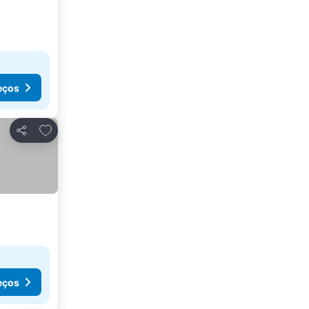
eços
Adicionar aos favoritos
Partilhar
eços