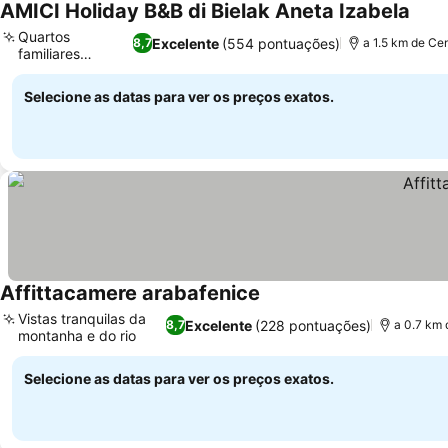
AMICI Holiday B&B di Bielak Aneta Izabela
Quartos
Excelente
(554 pontuações)
8,7
a 1.5 km de Ce
familiares
temáticos
Selecione as datas para ver os preços exatos.
Affittacamere arabafenice
Vistas tranquilas da
Excelente
(228 pontuações)
8,7
a 0.7 km 
montanha e do rio
Selecione as datas para ver os preços exatos.