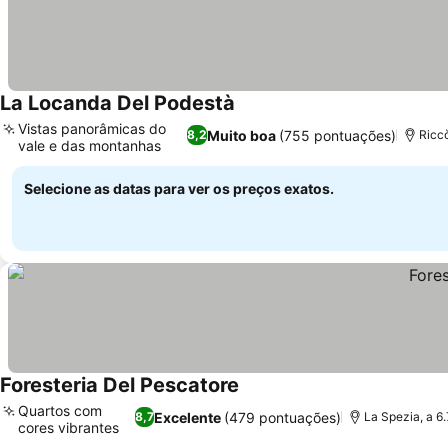
La Locanda Del Podestà
Vistas panorâmicas do
Muito boa
(755 pontuações)
8,2
Riccò
vale e das montanhas
Selecione as datas para ver os preços exatos.
Foresteria Del Pescatore
Quartos com
Excelente
(479 pontuações)
8,7
La Spezia, a 6
cores vibrantes