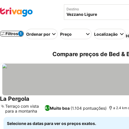
Destino
Filtros
1
Ordenar por
Preço
Localização
H
Compare preços de Bed & Br
La Pergola
Terraço com vista
Muito boa
(1.104 pontuações)
8,1
a 2.4 km 
para a montanha
Selecione as datas para ver os preços exatos.