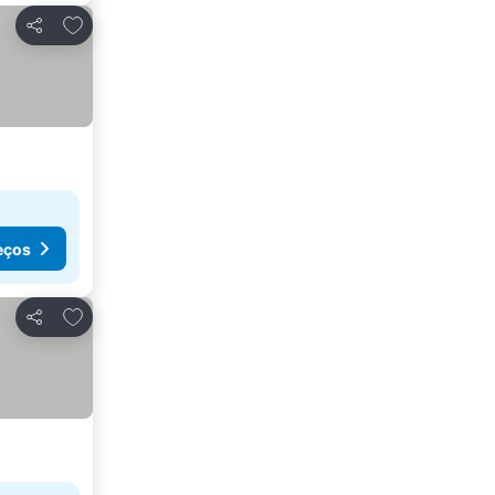
Adicionar aos favoritos
Partilhar
eços
Adicionar aos favoritos
Partilhar