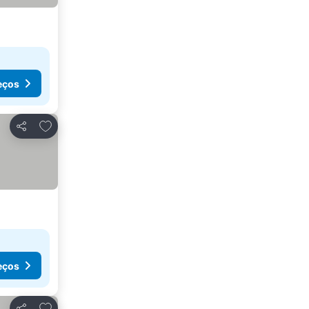
eços
Adicionar aos favoritos
Partilhar
eços
Adicionar aos favoritos