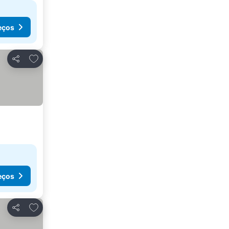
eços
Adicionar aos favoritos
Partilhar
eços
Adicionar aos favoritos
Partilhar