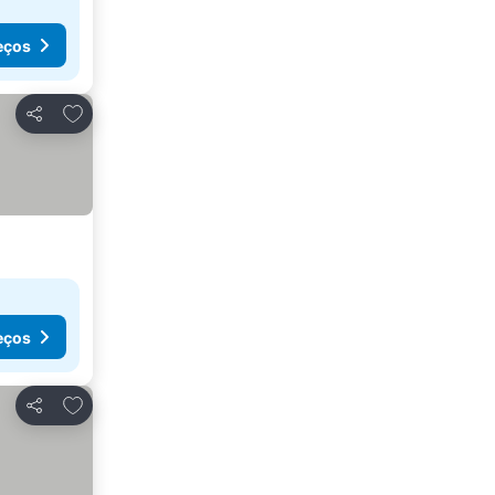
eços
Adicionar aos favoritos
Partilhar
eços
Adicionar aos favoritos
Partilhar