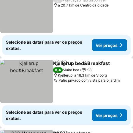
Pontuação não disponível
a 20.7 km de Centro da cidade
Selecione as datas para ver os preços
Ver preços
exatos.
Kjellerup bed&Breakfast
Partilhar
Adicionar aos favoritos
V
8,4
Muito boa
98
Kjellerup, a 18.3 km de Viborg
Pátio privado com vista para o jardim
Ver p
Selecione as datas para ver os preços
Ver preços
exatos.