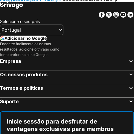
Ålestrup, bed and breakfasts
Vinderup, bed and breakfasts
Facebook
Twitter
Insta
Yo
Selecione o seu país
Adicionar no Google
Encontre facilmente os nossos
resultados: adicione o trivago como
fonte preferencial no Google.
Empresa
Os nossos produtos
Termos e políticas
Suporte
Inicie sessão para desfrutar de
vantagens exclusivas para membros