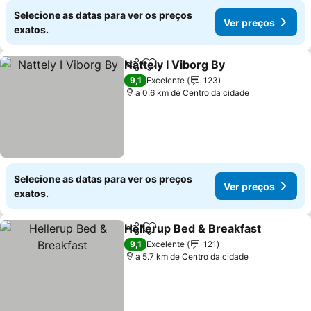
Selecione as datas para ver os preços
Ver preços
exatos.
Nattely I Viborg By
Partilhar
Adicionar aos favoritos
Ver pre
9,1
Excelente
123
a 0.6 km de Centro da cidade
Selecione as datas para ver os preços
Ver preços
exatos.
Hellerup Bed & Breakfast
Partilhar
Adicionar aos favoritos
V
9,1
Excelente
121
a 5.7 km de Centro da cidade