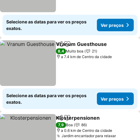
Selecione as datas para ver os preços
Ver preços
exatos.
Vranum Guesthouse
Partilhar
Adicionar aos favoritos
Ver p
8,4
Muito boa
21
a 7.4 km de Centro da cidade
Selecione as datas para ver os preços
Ver preços
exatos.
Klosterpensionen
Partilhar
Adicionar aos favoritos
Ver preç
7,9
Boa
86
a 0.6 km de Centro da cidade
Jardim encantador para relaxar
Ver preço