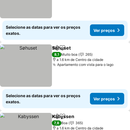
Selecione as datas para ver os preços
Ver preços
exatos.
Søhuset
Partilhar
Adicionar aos favoritos
Ver preços
8,1
Muito boa
265
a 1.6 km de Centro da cidade
Apartamento com vista para o lago
Ver pre
Selecione as datas para ver os preços
Ver preços
exatos.
Kabyssen
Partilhar
Adicionar aos favoritos
Ver preços
7,8
Boa
365
a 1.6 km de Centro da cidade