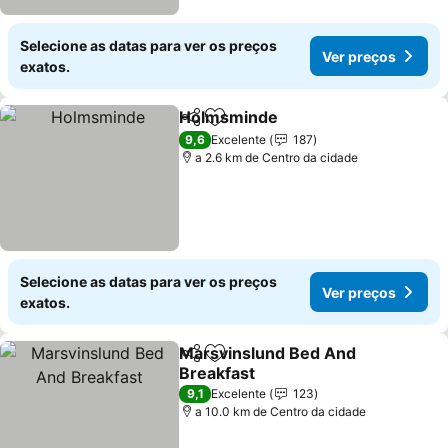
Selecione as datas para ver os preços
Ver preços
exatos.
Holmsminde
Partilhar
Adicionar aos favoritos
Ver preços
9,6
Excelente
187
a 2.6 km de Centro da cidade
Selecione as datas para ver os preços
Ver preços
exatos.
Marsvinslund Bed And
Partilhar
Adicionar aos favoritos
Breakfast
Ver preços
9,1
Excelente
123
a 10.0 km de Centro da cidade