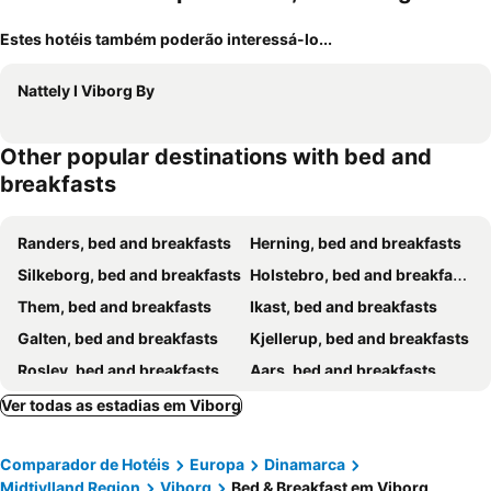
Estes hotéis também poderão interessá-lo...
Nattely I Viborg By
Other popular destinations with bed and
breakfasts
Randers, bed and breakfasts
Herning, bed and breakfasts
Silkeborg, bed and breakfasts
Holstebro, bed and breakfasts
Them, bed and breakfasts
Ikast, bed and breakfasts
Galten, bed and breakfasts
Kjellerup, bed and breakfasts
Roslev, bed and breakfasts
Aars, bed and breakfasts
Skive, bed and breakfasts
Spøttrup, bed and breakfasts
Ver todas as estadias em Viborg
Hobro, bed and breakfasts
Nørager, bed and breakfasts
Comparador de Hotéis
Europa
Dinamarca
Farsø, bed and breakfasts
Vesthimmerland, bed and breakfasts
Midtjylland Region
Viborg
Bed & Breakfast em Viborg