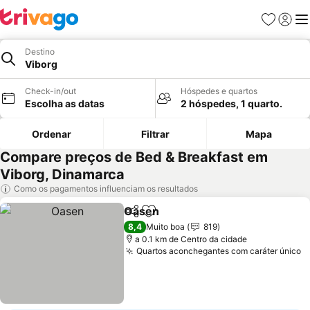
Favoritos
Iniciar
Me
Destino
Viborg
Check-in/out
Hóspedes e quartos
Escolha as datas
2 hóspedes, 1 quarto.
Ordenar
Filtrar
Mapa
Compare preços de Bed & Breakfast em
Viborg, Dinamarca
Como os pagamentos influenciam os resultados
Oasen
Partilhar
Adicionar aos favoritos
Ver preços
8,4
Muito boa
819
a 0.1 km de Centro da cidade
Quartos aconchegantes com caráter único
V