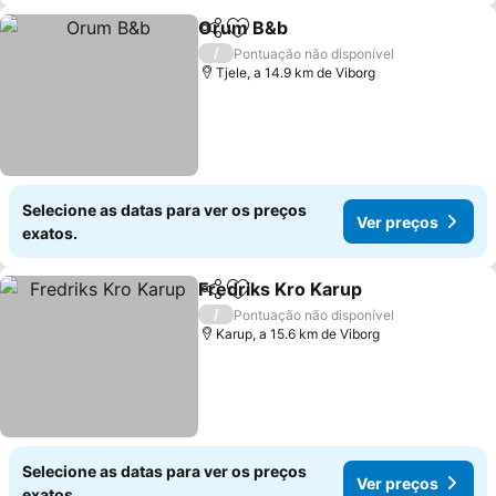
Orum B&b
Partilhar
Adicionar aos favoritos
Ver preços
/
Pontuação não disponível
Tjele, a 14.9 km de Viborg
Selecione as datas para ver os preços
Ver preços
exatos.
Fredriks Kro Karup
Partilhar
Adicionar aos favoritos
Ver pre
/
Pontuação não disponível
Karup, a 15.6 km de Viborg
Selecione as datas para ver os preços
Ver preços
exatos.