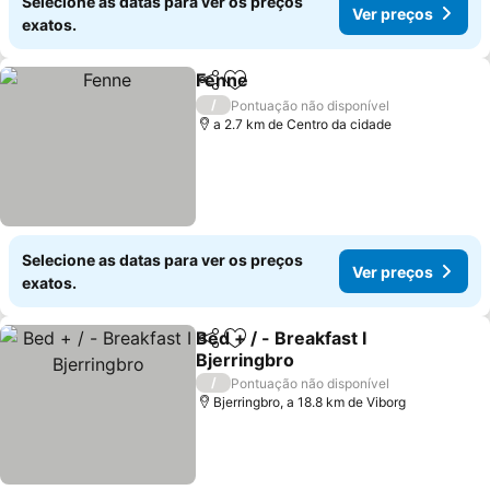
Selecione as datas para ver os preços
Ver preços
exatos.
Fenne
Partilhar
Adicionar aos favoritos
Ver preços
/
Pontuação não disponível
a 2.7 km de Centro da cidade
Selecione as datas para ver os preços
Ver preços
exatos.
Bed + / - Breakfast I
Partilhar
Adicionar aos favoritos
Bjerringbro
Ver preços
/
Pontuação não disponível
Bjerringbro, a 18.8 km de Viborg