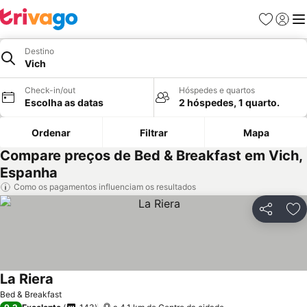
Favoritos
Iniciar
Me
Destino
Vich
Check-in/out
Hóspedes e quartos
Escolha as datas
2 hóspedes, 1 quarto.
Ordenar
Filtrar
Mapa
Compare preços de Bed & Breakfast em Vich,
Espanha
Como os pagamentos influenciam os resultados
Partilhar
Ad
La Riera
Bed & Breakfast