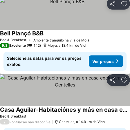
Partilhar
Ad
Bell Plançó B&B
Bed & Breakfast
Ambiente tranquilo na vila de Moià
9,8
Excelente
142
Moyá, a 18.4 km de Vich
Selecione as datas para ver os preços
Ver preços
exatos.
Partilhar
Ad
Casa Aguilar-Habitaciónes y más en casa exclusiva en Centelles
Bed & Breakfast
/
Centellas, a 14.9 km de Vich
Pontuação não disponível