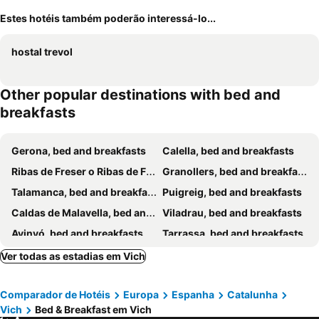
Estes hotéis também poderão interessá-lo...
hostal trevol
Other popular destinations with bed and
breakfasts
Gerona, bed and breakfasts
Calella, bed and breakfasts
Ribas de Freser o Ribas de Fresser, bed and breakfasts
Granollers, bed and breakfasts
Talamanca, bed and breakfasts
Puigreig, bed and breakfasts
Caldas de Malavella, bed and breakfasts
Viladrau, bed and breakfasts
Avinyó, bed and breakfasts
Tarrassa, bed and breakfasts
Bagá, bed and breakfasts
Sant Pol de Mar, bed and breakfasts
Ver todas as estadias em Vich
Bañolas, bed and breakfasts
Vilallonga de Ter, bed and breakfasts
Comparador de Hotéis
Europa
Espanha
Catalunha
Torelló, bed and breakfasts
Pineda de mar., bed and breakfasts
Vich
Bed & Breakfast em Vich
San Feliu de Pallarols, bed and breakfasts
Manresa, bed and breakfasts