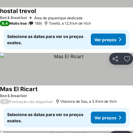
hostal trevol
Bed & Breakfast
Área de piquenique dedicada
8,4
Muito boa
189
Torelló, a 12.9 km de Vich
Selecione as datas para ver os preços
Ver preços
exatos.
Partilhar
Ad
Mas El Ricart
Bed & Breakfast
/
Vilanova de Sau, a 3.9 km de Vich
Pontuação não disponível
Selecione as datas para ver os preços
Ver preços
exatos.