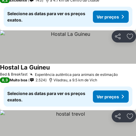
9,2
Excelente
143
a 4.1 km de Centro da cidade
Selecione as datas para ver os preços
Ver preços
exatos.
Partilhar
Ad
Hostal La Guineu
Bed & Breakfast
Experiência autêntica para animais de estimação
8,3
Muito boa
2.524
Viladrau, a 9.5 km de Vich
Selecione as datas para ver os preços
Ver preços
exatos.
Partilhar
Ad