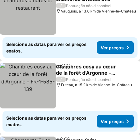
restaurant
/
Pontuação não disponível
Vauquois, a 13.6 km de Vienne-le-Château
Selecione as datas para ver os preços
Ver preços
exatos.
Chambres cosy au cœur
Partilhar
Adicionar aos favoritos
de la forêt d'Argonne -
FR-1-585-139
/
Pontuação não disponível
Futeau, a 15.2 km de Vienne-le-Château
Selecione as datas para ver os preços
Ver preços
exatos.