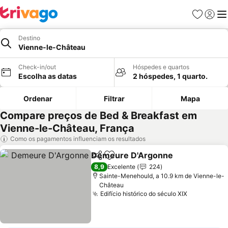
Favoritos
Iniciar
Me
Destino
Vienne-le-Château
Check-in/out
Hóspedes e quartos
Escolha as datas
2 hóspedes, 1 quarto.
Ordenar
Filtrar
Mapa
Compare preços de Bed & Breakfast em
Vienne-le-Château, França
Como os pagamentos influenciam os resultados
Demeure D'Argonne
Partilhar
Adicionar aos favoritos
8,9
Excelente
224
Sainte-Menehould, a 10.9 km de Vienne-le-
Château
Edifício histórico do século XIX