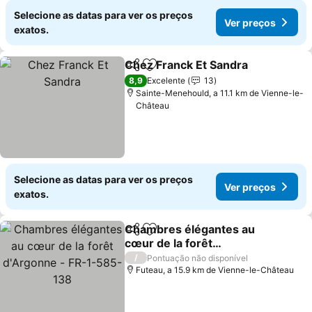
Selecione as datas para ver os preços
Ver preços
exatos.
Chez Franck Et Sandra
Partilhar
Adicionar aos favoritos
8,9
Excelente
13
Sainte-Menehould, a 11.1 km de Vienne-le-
Château
Selecione as datas para ver os preços
Ver preços
exatos.
Chambres élégantes au
Partilhar
Adicionar aos favoritos
cœur de la forêt
d'Argonne - FR-1-585-
/
Pontuação não disponível
138
Futeau, a 15.9 km de Vienne-le-Château