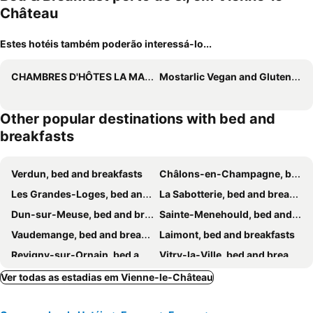
Château
Estes hotéis também poderão interessá-lo...
CHAMBRES D'HÔTES LA MADELEINE
Mostarlic Vegan and Gluten free B&B
Other popular destinations with bed and
breakfasts
Verdun, bed and breakfasts
Châlons-en-Champagne, bed and breakfasts
Les Grandes-Loges, bed and breakfasts
La Sabotterie, bed and breakfasts
Dun-sur-Meuse, bed and breakfasts
Sainte-Menehould, bed and breakfasts
Vaudemange, bed and breakfasts
Laimont, bed and breakfasts
Revigny-sur-Ornain, bed and breakfasts
Vitry-la-Ville, bed and breakfasts
Ballay, bed and breakfasts
Authe, bed and breakfasts
Ver todas as estadias em Vienne-le-Château
Récourt-le-Creux, bed and breakfasts
Vendresse, bed and breakfasts