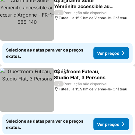
Charmante Suite
Partilhar
Adicionar aos favoritos
Yéménite accessible au
cœur d'Argonne - FR-1-
/
Pontuação não disponível
585-140
Futeau, a 15.2 km de Vienne-le-Château
Selecione as datas para ver os preços
Ver preços
exatos.
Guestroom Futeau,
Partilhar
Adicionar aos favoritos
Studio Flat, 3 Persons
/
Pontuação não disponível
Futeau, a 15.9 km de Vienne-le-Château
Selecione as datas para ver os preços
Ver preços
exatos.