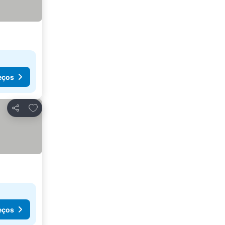
eços
Adicionar aos favoritos
Partilhar
eços