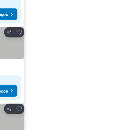
eços
Adicionar aos favoritos
Partilhar
eços
Adicionar aos favoritos
Partilhar