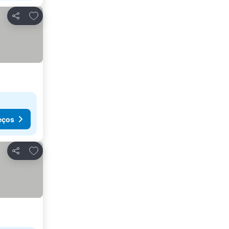
Adicionar aos favoritos
Partilhar
eços
Adicionar aos favoritos
Partilhar