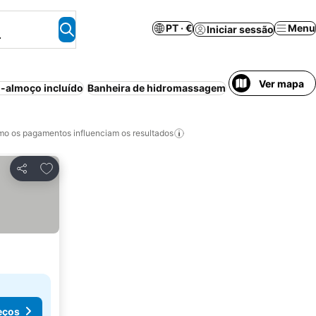
PT · €
Menu
Iniciar sessão
.
Ver mapa
-almoço incluído
Banheira de hidromassagem
Casa/apartamento
o os pagamentos influenciam os resultados
Adicionar aos favoritos
Partilhar
eços