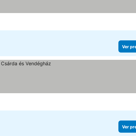
Ver pr
Ver pr