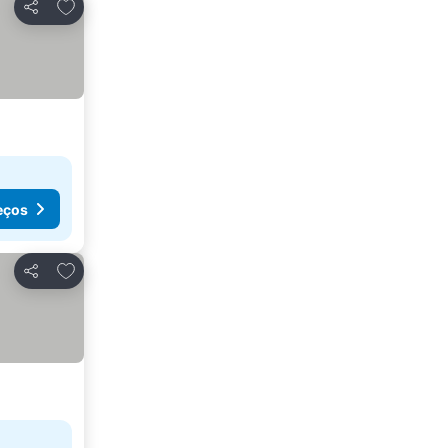
Adicionar aos favoritos
Partilhar
eços
Adicionar aos favoritos
Partilhar