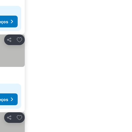
eços
Adicionar aos favoritos
Partilhar
eços
Adicionar aos favoritos
Partilhar