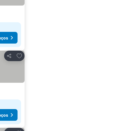
eços
Adicionar aos favoritos
Partilhar
eços