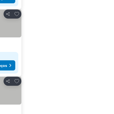
Adicionar aos favoritos
Partilhar
eços
Adicionar aos favoritos
Partilhar