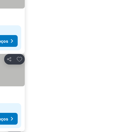
eços
Adicionar aos favoritos
Partilhar
eços