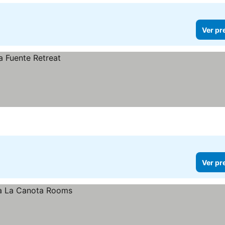
Ver pr
Ver pr