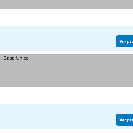
Ver pr
Ver pr