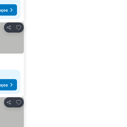
eços
Adicionar aos favoritos
Partilhar
eços
Adicionar aos favoritos
Partilhar