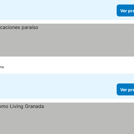
Ver pr
ena
Ver pr