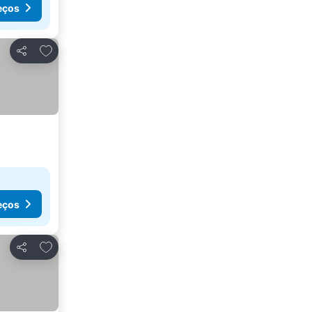
eços
Adicionar aos favoritos
Partilhar
eços
Adicionar aos favoritos
Partilhar