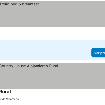
Ver pr
Rural
Ver preços
m de Villamena