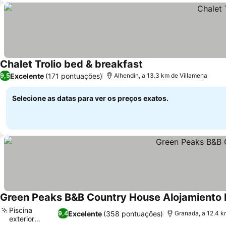
Chalet Trolio bed & breakfast
Ver preços
Excelente
(171 pontuações)
9,5
Alhendín, a 13.3 km de Villamena
Selecione as datas para ver os preços exatos.
Green Peaks B&B Country House Alojamiento 
Piscina
Excelente
(358 pontuações)
9,4
Granada, a 12.4 k
exterior