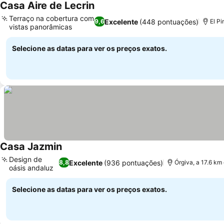
Casa Aire de Lecrin
Ver preços
Terraço na cobertura com
Excelente
(448 pontuações)
9,6
El Pi
vistas panorâmicas
Ver preços
Selecione as datas para ver os preços exatos.
Casa Jazmin
Ver preços
Design de
Excelente
(936 pontuações)
8,8
Órgiva, a 17.6 km
oásis andaluz
Ver preços
Selecione as datas para ver os preços exatos.