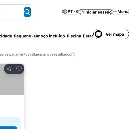
PT · €
Menu
Iniciar sessão
.
Ver mapa
cidade
Pequeno-almoço incluído
Piscina
Estacionamento
Praia
o os pagamentos influenciam os resultados
Adicionar aos favoritos
Partilhar