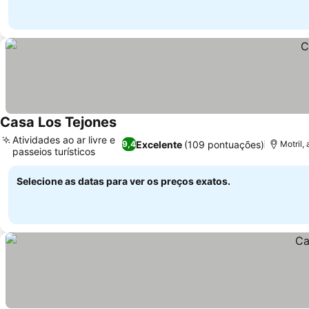
Casa Los Tejones
Ver preços
Atividades ao ar livre e
Excelente
(109 pontuações)
9,4
Motril,
passeios turísticos
Ver preços
Selecione as datas para ver os preços exatos.