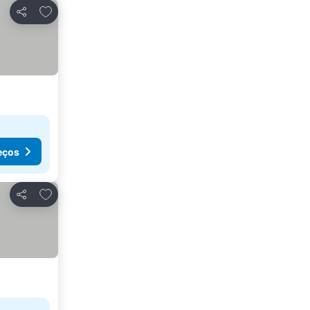
Adicionar aos favoritos
Partilhar
eços
Adicionar aos favoritos
Partilhar