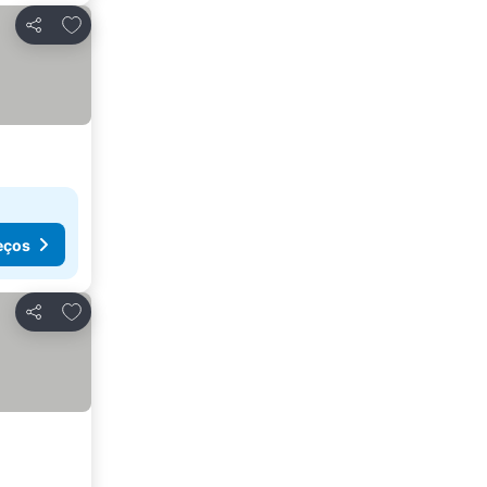
Adicionar aos favoritos
Partilhar
eços
Adicionar aos favoritos
Partilhar