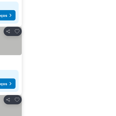
eços
Adicionar aos favoritos
Partilhar
eços
Adicionar aos favoritos
Partilhar