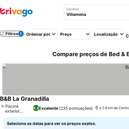
Destino
Filtros
1
Ordenar por
Preço
Localização
C
Compare preços de Bed & B
B&B La Granadilla
Ver preços
Piscina
Excelente
(235 pontuações)
9,3
a 2.8 km de Centr
exterior
Ver preços
sazonal
Selecione as datas para ver os preços exatos.