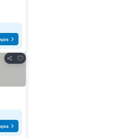
eços
Adicionar aos favoritos
Partilhar
eços