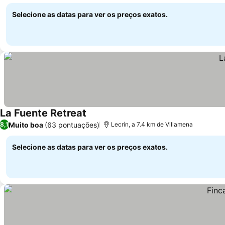
Ver preços
sazonal
Selecione as datas para ver os preços exatos.
La Fuente Retreat
Ver preços
Muito boa
(63 pontuações)
8,1
Lecrín, a 7.4 km de Villamena
Selecione as datas para ver os preços exatos.