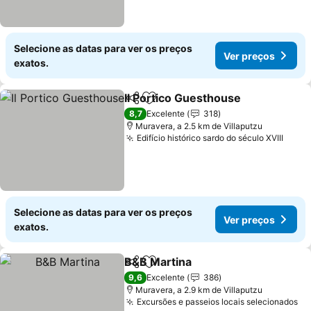
Selecione as datas para ver os preços
Ver preços
exatos.
Il Portico Guesthouse
Partilhar
Adicionar aos favoritos
Ver 
8,7
Excelente
318
Muravera, a 2.5 km de Villaputzu
Edifício histórico sardo do século XVIII
Ver 
Selecione as datas para ver os preços
Ver preços
exatos.
B&B Martina
Partilhar
Adicionar aos favoritos
Ver preços
9,6
Excelente
386
Muravera, a 2.9 km de Villaputzu
Excursões e passeios locais selecionados
Ve