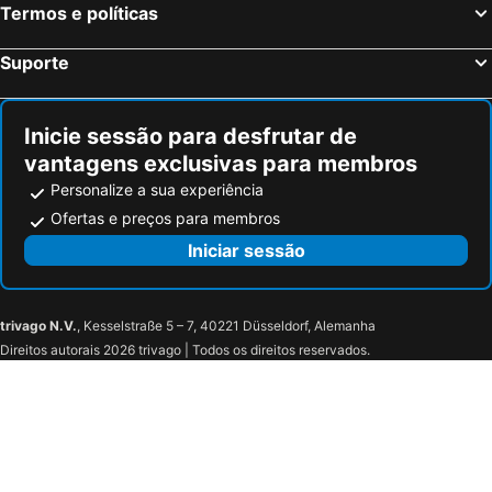
Termos e políticas
Osini, bed and breakfasts
Pimentel, bed and breakfasts
Armungia, bed and breakfasts
Serri, bed and breakfasts
Suporte
Escalaplano, bed and breakfasts
Inicie sessão para desfrutar de
vantagens exclusivas para membros
Personalize a sua experiência
Ofertas e preços para membros
Iniciar sessão
trivago N.V.
, Kesselstraße 5 – 7, 40221 Düsseldorf, Alemanha
Direitos autorais 2026 trivago | Todos os direitos reservados.