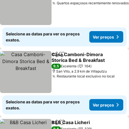
Quartos espaçosos recentemente renovados
Selecione as datas para ver os preços
Ver preços
exatos.
Casa Camboni-Dimora
Partilhar
Adicionar aos favoritos
Storica Bed & Breakfast
Ver preços
9,5
Excelente
164
San Vito, a 2.9 km de Villaputzu
Restaurante local exclusivo no local
Ver pr
Selecione as datas para ver os preços
Ver preços
exatos.
B&B Casa Licheri
Partilhar
Adicionar aos favoritos
Ver preç
9,6
Excelente
329