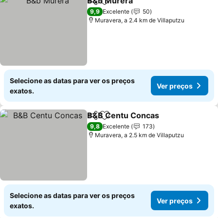
B&b Murera
Partilhar
Adicionar aos favoritos
Ver preços
9,9
Excelente
50
Muravera, a 2.4 km de Villaputzu
Selecione as datas para ver os preços
Ver preços
exatos.
B&B Centu Concas
Partilhar
Adicionar aos favoritos
Ver pre
9,8
Excelente
173
Muravera, a 2.5 km de Villaputzu
Selecione as datas para ver os preços
Ver preços
exatos.