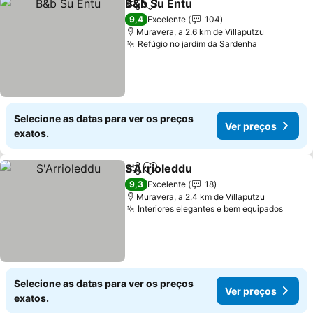
B&b Su Entu
Partilhar
Adicionar aos favoritos
Ver preços
9,4
Excelente
104
Muravera, a 2.6 km de Villaputzu
Refúgio no jardim da Sardenha
Ver preço
Selecione as datas para ver os preços
Ver preços
exatos.
S'Arrioleddu
Partilhar
Adicionar aos favoritos
Ver preços
9,3
Excelente
18
Muravera, a 2.4 km de Villaputzu
Interiores elegantes e bem equipados
Ver p
Selecione as datas para ver os preços
Ver preços
exatos.