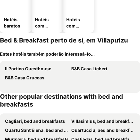
Hotéis
Hotéis
Hotéis
baratos
com
com
piscinas
estaciona
mento
Bed & Breakfast perto de si, em Villaputzu
Estes hotéis também poderão interessá-lo...
Il Portico Guesthouse
B&B Casa Licheri
B&B Casa Cruccas
Other popular destinations with bed and
breakfasts
Cagliari, bed and breakfasts
Villasimius, bed and breakfasts
Quartu Sant'Elena, bed and breakfasts
Quartucciu, bed and breakfasts
Muravera, bed and breakfasts
Castiadas, bed and breakfasts