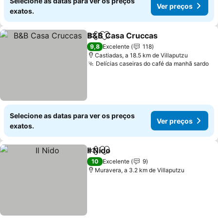
Selecione as datas para ver os preços
Ver preços
exatos.
B&B Casa Cruccas
Partilhar
Adicionar aos favoritos
Ver pre
9,8
Excelente
118
Castiadas, a 18.5 km de Villaputzu
Delícias caseiras do café da manhã sardo
Ve
Selecione as datas para ver os preços
Ver preços
exatos.
Il Nido
Partilhar
Adicionar aos favoritos
Ver preços
10
Excelente
9
Muravera, a 3.2 km de Villaputzu