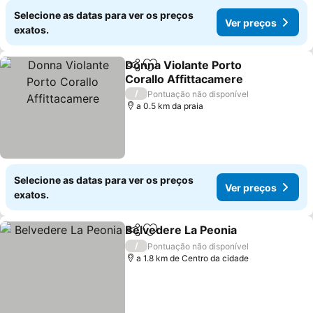
Selecione as datas para ver os preços
Ver preços
exatos.
Donna Violante Porto
Partilhar
Adicionar aos favoritos
Corallo Affittacamere
Ver preços
/
Pontuação não disponível
a 0.5 km da praia
Selecione as datas para ver os preços
Ver preços
exatos.
Belvedere La Peonia
Partilhar
Adicionar aos favoritos
Ver p
/
Pontuação não disponível
a 1.8 km de Centro da cidade