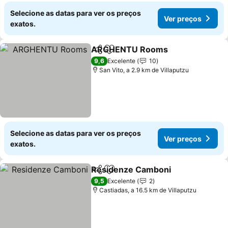
Selecione as datas para ver os preços
Ver preços
exatos.
ARGHENTU Rooms
Partilhar
Adicionar aos favoritos
Ver pr
9,6
Excelente
10
San Vito, a 2.9 km de Villaputzu
Selecione as datas para ver os preços
Ver preços
exatos.
Residenze Camboni
Partilhar
Adicionar aos favoritos
Ver p
9,5
Excelente
2
Castiadas, a 16.5 km de Villaputzu