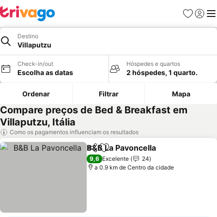
Favoritos
Iniciar
Me
Destino
Villaputzu
Check-in/out
Hóspedes e quartos
Escolha as datas
2 hóspedes, 1 quarto.
Ordenar
Filtrar
Mapa
Compare preços de Bed & Breakfast em
Villaputzu, Itália
Como os pagamentos influenciam os resultados
B&B La Pavoncella
Partilhar
Adicionar aos favoritos
Ver pre
9,6
Excelente
24
a 0.9 km de Centro da cidade