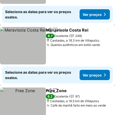
Selecione as datas para ver os preços
Ver preços
exatos.
Meravisola Costa Rei
Partilhar
Adicionar aos favoritos
Ver 
8,7
Excelente
248
Castiadas, a 18.3 km de Villaputzu
Quartos autênticos em estilo sardo
Ver pre
Selecione as datas para ver os preços
Ver preços
exatos.
Free Zone
Partilhar
Adicionar aos favoritos
Ver preços
9,2
Excelente
97
Castiadas, a 16.5 km de Villaputzu
Café da manhã farto em meio ao verde
Ver 