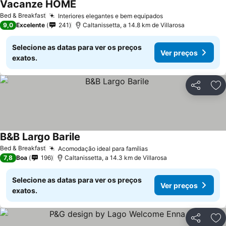
Vacanze HOME
Bed & Breakfast
Interiores elegantes e bem equipados
9,0
Excelente
241
Caltanissetta, a 14.8 km de Villarosa
Selecione as datas para ver os preços
Ver preços
exatos.
Partilhar
Ad
B&B Largo Barile
Bed & Breakfast
Acomodação ideal para famílias
7,8
Boa
196
Caltanissetta, a 14.3 km de Villarosa
Selecione as datas para ver os preços
Ver preços
exatos.
Partilhar
Ad