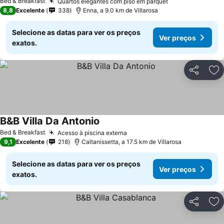
Bed & Breakfast
Quartos elegantes com piso em parquet
8,8
Excelente
338
Enna, a 9.0 km de Villarosa
Selecione as datas para ver os preços
Ver preços
exatos.
Partilhar
Ad
B&B Villa Da Antonio
Bed & Breakfast
Acesso à piscina externa
9,1
Excelente
218
Caltanissetta, a 17.5 km de Villarosa
Selecione as datas para ver os preços
Ver preços
exatos.
Partilhar
Ad