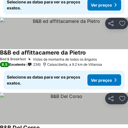
Selecione as datas para ver os preços
Ver preços
exatos.
Partilhar
Ad
B&B ed affittacamere da Pietro
Bed & Breakfast
Vistas da montanha de todos os ângulos
8,5
Excelente
236
Calascibetta, a 9.2 km de Villarosa
Selecione as datas para ver os preços
Ver preços
exatos.
Partilhar
Ad
B&B Del Corso