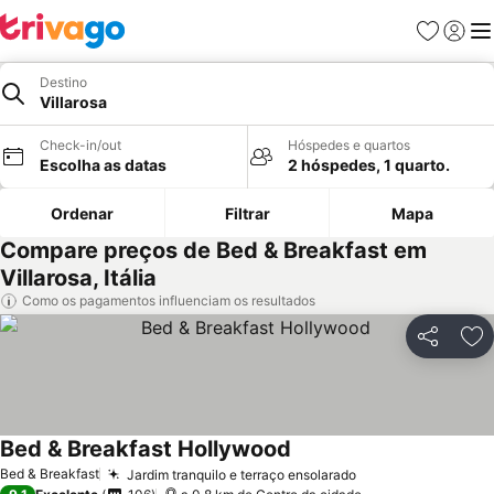
Favoritos
Iniciar
Me
Destino
Villarosa
Check-in/out
Hóspedes e quartos
Escolha as datas
2 hóspedes, 1 quarto.
Ordenar
Filtrar
Mapa
Compare preços de Bed & Breakfast em
Villarosa, Itália
Como os pagamentos influenciam os resultados
Partilhar
Ad
Bed & Breakfast Hollywood
Bed & Breakfast
Jardim tranquilo e terraço ensolarado