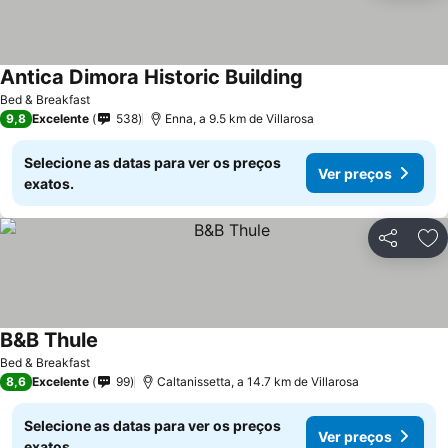
Antica Dimora Historic Building
Bed & Breakfast
9,8
Excelente
538
Enna, a 9.5 km de Villarosa
Selecione as datas para ver os preços
Ver preços
exatos.
Partilhar
Ad
B&B Thule
Bed & Breakfast
8,6
Excelente
99
Caltanissetta, a 14.7 km de Villarosa
Selecione as datas para ver os preços
Ver preços
exatos.