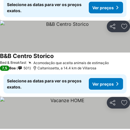
Selecione as datas para ver os preços
Ver preços
exatos.
Partilhar
Ad
B&B Centro Storico
Bed & Breakfast
Acomodação que aceita animais de estimação
7,5
Boa
501
Caltanissetta, a 14.4 km de Villarosa
Selecione as datas para ver os preços
Ver preços
exatos.
Partilhar
Ad