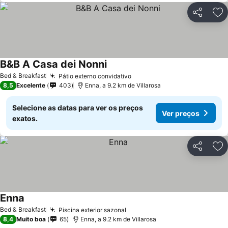
Partilhar
Ad
B&B A Casa dei Nonni
Bed & Breakfast
Pátio externo convidativo
8,5
Excelente
403
Enna, a 9.2 km de Villarosa
Selecione as datas para ver os preços
Ver preços
exatos.
Partilhar
Ad
Enna
Bed & Breakfast
Piscina exterior sazonal
8,4
Muito boa
65
Enna, a 9.2 km de Villarosa