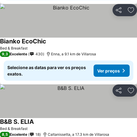
Partilhar
Ad
Bianko EcoChic
Bed & Breakfast
9,3
Excelente
430
Enna, a 9.1 km de Villarosa
Selecione as datas para ver os preços
Ver preços
exatos.
Partilhar
Ad
B&B S. ELIA
Bed & Breakfast
8,5
Excelente
18
Caltanissetta, a 17.3 km de Villarosa