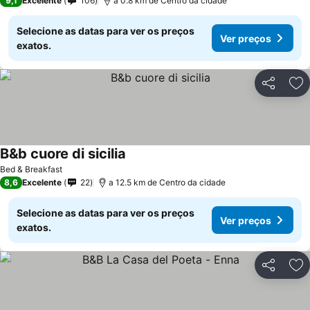
9,1
Excelente
106
a 0.8 km de Centro da cidade
Selecione as datas para ver os preços
Ver preços
exatos.
Partilhar
Ad
B&b cuore di sicilia
Bed & Breakfast
8,6
Excelente
22
a 12.5 km de Centro da cidade
Selecione as datas para ver os preços
Ver preços
exatos.
Partilhar
Ad