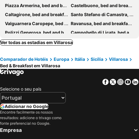
Piazza Armerina, bed and breakfasts
Castelbuono, bed and breakfasts
Caltagirone, bed and breakfasts
Santo Stefano di Camastra, bed and breakfasts
Valguarnera Caropepe, bed and breakfasts
Ravanusa, bed and breakfasts
Polizzi Generosa, bed and breakfasts
Campobello di Licata, bed and breakfasts
Canicattì, bed and breakfasts
Pollina, bed and breakfasts
Ver todas as estadias em Villarosa
Petralia Soprana, bed and breakfasts
Regalbuto, bed and breakfasts
Comparador de Hotéis
Europa
Itália
Sicília
Villarosa
Gangi, bed and breakfasts
Nicosia, bed and breakfasts
Bed & Breakfast em Villarosa
Troina, bed and breakfasts
Geraci Siculo, bed and breakfasts
Agira, bed and breakfasts
Castellana Sicula, bed and breakfasts
Facebook
Twitter
Insta
Yo
San Cataldo, bed and breakfasts
Mazzarino, bed and breakfasts
Selecione o seu país
Petralia Sottana, bed and breakfasts
Ganzirri, bed and breakfasts
Naro, bed and breakfasts
Santa Caterina Villarmosa, bed and breakfasts
Adicionar no Google
Encontre facilmente os nossos
Mirabella Imbaccari, bed and breakfasts
Mussomeli, bed and breakfasts
resultados: adicione o trivago como
Collesano, bed and breakfasts
San Giovanni Gemini, bed and breakfasts
fonte preferencial no Google.
Empresa
Calascibetta, bed and breakfasts
Delia, bed and breakfasts