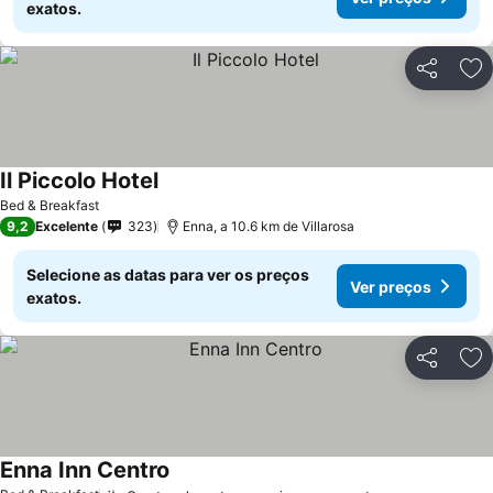
exatos.
Partilhar
Ad
Il Piccolo Hotel
Bed & Breakfast
9,2
Excelente
323
Enna, a 10.6 km de Villarosa
Selecione as datas para ver os preços
Ver preços
exatos.
Partilhar
Ad
Enna Inn Centro