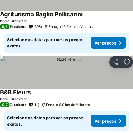
Agriturismo Baglio Pollicarini
Bed & Breakfast
8,5
Excelente
698
Enna, a 15.5 km de Villarosa
Selecione as datas para ver os preços
Ver preços
exatos.
Partilhar
Ad
B&B Fleurs
Bed & Breakfast
9,7
Excelente
11
Enna, a 8.9 km de Villarosa
Selecione as datas para ver os preços
Ver preços
exatos.