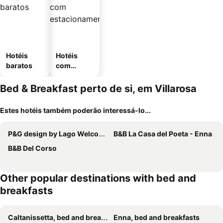
Hotéis
Hotéis
baratos
com
estaciona
mento
Bed & Breakfast perto de si, em Villarosa
Estes hotéis também poderão interessá-lo...
P&G design by Lago Welcome Enna
B&B La Casa del Poeta - Enna
B&B Del Corso
Other popular destinations with bed and
breakfasts
Caltanissetta, bed and breakfasts
Enna, bed and breakfasts