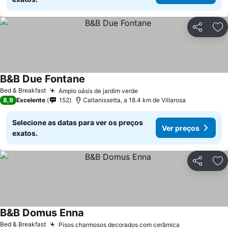
Partilhar
Ad
B&B Due Fontane
Bed & Breakfast
Amplo oásis de jardim verde
8,9
Excelente
152
Caltanissetta, a 18.4 km de Villarosa
Selecione as datas para ver os preços
Ver preços
exatos.
Partilhar
Ad
B&B Domus Enna
Bed & Breakfast
Pisos charmosos decorados com cerâmica