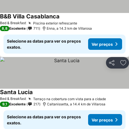
B&B Villa Casablanca
Bed & Breakfast
Piscina exterior refrescante
8,8
Excelente
711
Enna, a 14.3 km de Villarosa
Selecione as datas para ver os preços
Ver preços
exatos.
Partilhar
Ad
Santa Lucia
Bed & Breakfast
Terraço na cobertura com vista para a cidade
9,1
Excelente
217
Caltanissetta, a 14.4 km de Villarosa
Selecione as datas para ver os preços
Ver preços
exatos.