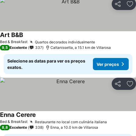
Partilhar
Ad
Art B&B
Bed & Breakfast
Quartos decorados individualmente
9,5
Excelente
337
Caltanissetta, a 15.1 km de Villarosa
Selecione as datas para ver os preços
Ver preços
exatos.
Partilhar
Ad
Enna Cerere
Bed & Breakfast
Restaurante no local com culinária italiana
8,8
Excelente
338
Enna, a 10.0 km de Villarosa