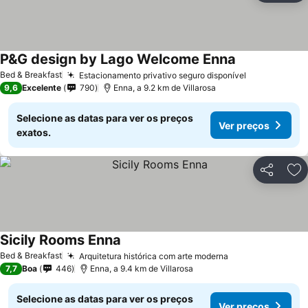
P&G design by Lago Welcome Enna
Bed & Breakfast
Estacionamento privativo seguro disponível
9,6
Excelente
790
Enna, a 9.2 km de Villarosa
Selecione as datas para ver os preços
Ver preços
exatos.
Partilhar
Ad
Sicily Rooms Enna
Bed & Breakfast
Arquitetura histórica com arte moderna
7,7
Boa
446
Enna, a 9.4 km de Villarosa
Selecione as datas para ver os preços
Ver preços