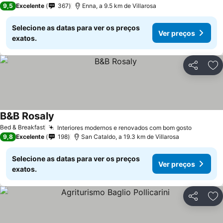
9,5
Excelente
367
Enna, a 9.5 km de Villarosa
Selecione as datas para ver os preços
Ver preços
exatos.
Partilhar
Ad
B&B Rosaly
Bed & Breakfast
Interiores modernos e renovados com bom gosto
9,8
Excelente
198
San Cataldo, a 19.3 km de Villarosa
Selecione as datas para ver os preços
Ver preços
exatos.
Partilhar
Ad