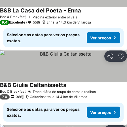
B&B La Casa del Poeta - Enna
Bed & Breakfast
Piscina exterior entre olivais
9,4
Excelente
558
Enna, a 14.3 km de Villarosa
Selecione as datas para ver os preços
Ver preços
exatos.
Partilhar
Ad
B&B Giulia Caltanissetta
Bed & Breakfast
Troca diária de roupa de cama e toalhas
7,0
386
Caltanissetta, a 14.4 km de Villarosa
Selecione as datas para ver os preços
Ver preços
exatos.