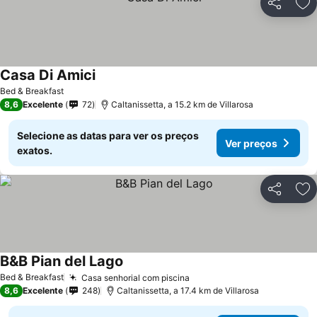
Partilhar
Ad
Casa Di Amici
Bed & Breakfast
8,6
Excelente
72
Caltanissetta, a 15.2 km de Villarosa
Selecione as datas para ver os preços
Ver preços
exatos.
Partilhar
Ad
B&B Pian del Lago
Bed & Breakfast
Casa senhorial com piscina
8,6
Excelente
248
Caltanissetta, a 17.4 km de Villarosa