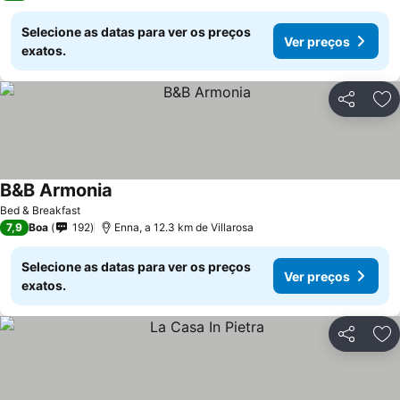
Selecione as datas para ver os preços
Ver preços
exatos.
Partilhar
Ad
B&B Armonia
Bed & Breakfast
7,9
Boa
192
Enna, a 12.3 km de Villarosa
Selecione as datas para ver os preços
Ver preços
exatos.
Partilhar
Ad