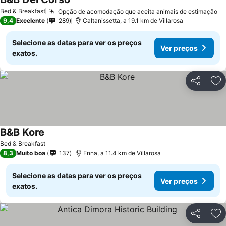
Bed & Breakfast
Opção de acomodação que aceita animais de estimação
9,4
Excelente
289
Caltanissetta, a 19.1 km de Villarosa
Selecione as datas para ver os preços
Ver preços
exatos.
Partilhar
Ad
B&B Kore
Bed & Breakfast
8,3
Muito boa
137
Enna, a 11.4 km de Villarosa
Selecione as datas para ver os preços
Ver preços
exatos.
Partilhar
Ad