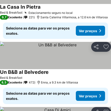
La Casa In Pietra
Bed & Breakfast
Estacionamento seguro no local
9,7
Excelente
221
Santa Caterina Villarmosa, a 12.6 km de Villarosa
Selecione as datas para ver os preços
Ver preços
exatos.
Partilhar
Ad
Un B&B al Belvedere
Bed & Breakfast
8,5
Excelente
472
Enna, a 9.3 km de Villarosa
Selecione as datas para ver os preços
Ver preços
exatos.