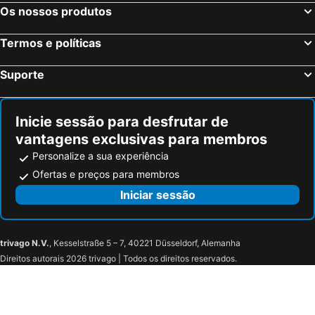
Assoro, bed and breakfasts
Bompietro, bed and breakfasts
Os nossos produtos
Isnello, bed and breakfasts
Grotte, bed and breakfasts
Termos e políticas
Casteltermini, bed and breakfasts
Alia, bed and breakfasts
Serradifalco, bed and breakfasts
Leonforte, bed and breakfasts
Suporte
Tusa, bed and breakfasts
Castel di Iudica, bed and breakfasts
Sperlinga, bed and breakfasts
Racalmuto, bed and breakfasts
Inicie sessão para desfrutar de
vantagens exclusivas para membros
Personalize a sua experiência
Ofertas e preços para membros
Iniciar sessão
trivago N.V.
, Kesselstraße 5 – 7, 40221 Düsseldorf, Alemanha
Direitos autorais 2026 trivago | Todos os direitos reservados.