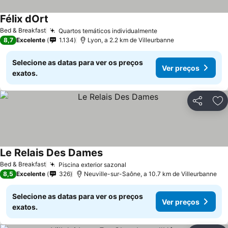
Félix dOrt
Bed & Breakfast
Quartos temáticos individualmente
8,7
Excelente
1.134
Lyon, a 2.2 km de Villeurbanne
Selecione as datas para ver os preços
Ver preços
exatos.
Partilhar
Ad
Le Relais Des Dames
Bed & Breakfast
Piscina exterior sazonal
8,5
Excelente
326
Neuville-sur-Saône, a 10.7 km de Villeurbanne
Selecione as datas para ver os preços
Ver preços
exatos.