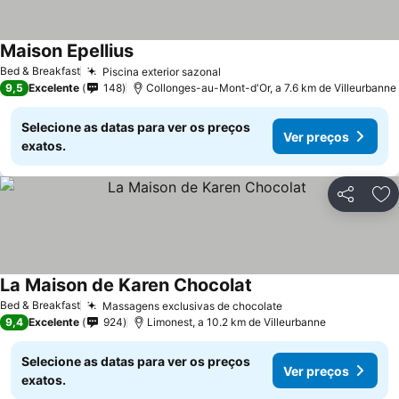
Maison Epellius
Bed & Breakfast
Piscina exterior sazonal
9,5
Excelente
148
Collonges-au-Mont-d'Or, a 7.6 km de Villeurbanne
Selecione as datas para ver os preços
Ver preços
exatos.
Partilhar
Ad
La Maison de Karen Chocolat
Bed & Breakfast
Massagens exclusivas de chocolate
9,4
Excelente
924
Limonest, a 10.2 km de Villeurbanne
Selecione as datas para ver os preços
Ver preços
exatos.