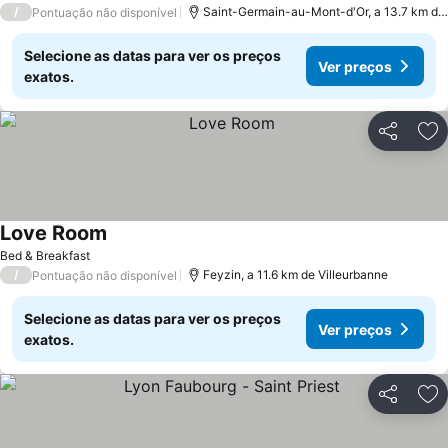
/
Saint-Germain-au-Mont-d'Or, a 13.7 km de Villeurbanne
Pontuação não disponível
Selecione as datas para ver os preços
Ver preços
exatos.
Partilhar
Ad
Love Room
Bed & Breakfast
/
Feyzin, a 11.6 km de Villeurbanne
Pontuação não disponível
Selecione as datas para ver os preços
Ver preços
exatos.
Partilhar
Ad