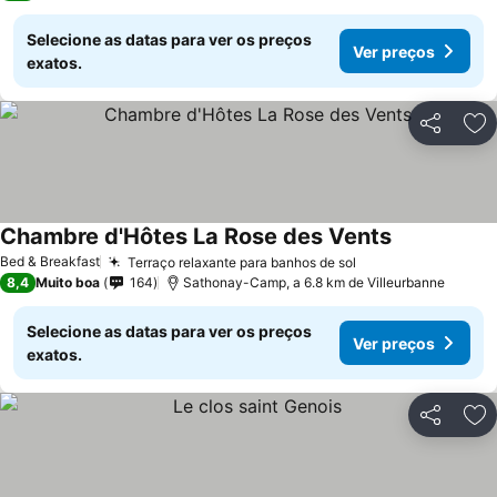
Selecione as datas para ver os preços
Ver preços
exatos.
Partilhar
Ad
Chambre d'Hôtes La Rose des Vents
Bed & Breakfast
Terraço relaxante para banhos de sol
8,4
Muito boa
164
Sathonay-Camp, a 6.8 km de Villeurbanne
Selecione as datas para ver os preços
Ver preços
exatos.
Partilhar
Ad