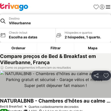
Favoritos
Iniciar
Me
Destino
Villeurbanne
Check-in/out
Hóspedes e quartos
Escolha as datas
2 hóspedes, 1 quarto.
Ordenar
Filtrar
Mapa
Compare preços de Bed & Breakfast em
Villeurbanne, França
Como os pagamentos influenciam os resultados
Partilhar
Ad
NATURALBNB - Chambres d'hôtes au calme avec clim - Parking gratuit et sécurisé - Garage vélos et motos - Super petit déjeuner fait maison !
Bed & Breakfast
Quartos cuidadosamente decorados