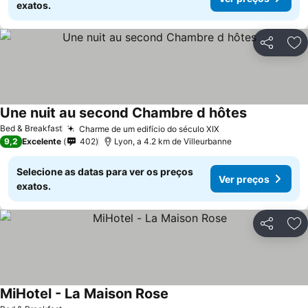
exatos.
Partilhar
Ad
Une nuit au second Chambre d hôtes
Bed & Breakfast
Charme de um edifício do século XIX
9,2
Excelente
402
Lyon, a 4.2 km de Villeurbanne
Selecione as datas para ver os preços
Ver preços
exatos.
Partilhar
Ad
MiHotel - La Maison Rose