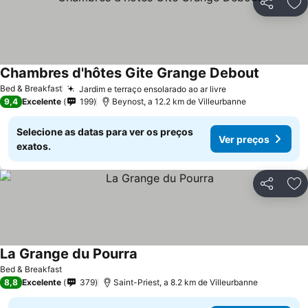
Partilhar
Ad
Chambres d'hôtes Gite Grange Debout
Bed & Breakfast
Jardim e terraço ensolarado ao ar livre
9,4
Excelente
199
Beynost, a 12.2 km de Villeurbanne
Selecione as datas para ver os preços
Ver preços
exatos.
Partilhar
Ad
La Grange du Pourra
Bed & Breakfast
8,8
Excelente
379
Saint-Priest, a 8.2 km de Villeurbanne