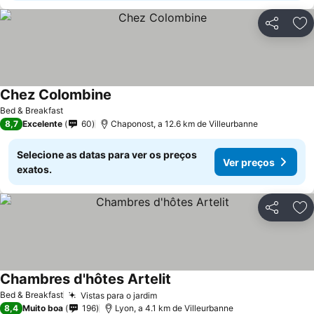
Partilhar
Ad
Chez Colombine
Bed & Breakfast
8,7
Excelente
60
Chaponost, a 12.6 km de Villeurbanne
Selecione as datas para ver os preços
Ver preços
exatos.
Partilhar
Ad
Chambres d'hôtes Artelit
Bed & Breakfast
Vistas para o jardim
8,4
Muito boa
196
Lyon, a 4.1 km de Villeurbanne