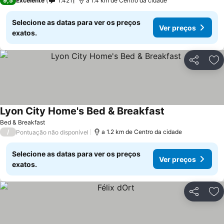
9,5
Excelente
1.421
a 1.4 km de Centro da cidade
Selecione as datas para ver os preços
Ver preços
exatos.
Partilhar
Ad
Lyon City Home's Bed & Breakfast
Bed & Breakfast
/
a 1.2 km de Centro da cidade
Pontuação não disponível
Selecione as datas para ver os preços
Ver preços
exatos.
Partilhar
Ad