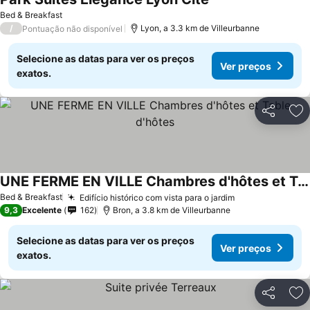
Bed & Breakfast
/
Lyon, a 3.3 km de Villeurbanne
Pontuação não disponível
Selecione as datas para ver os preços
Ver preços
exatos.
Partilhar
Ad
UNE FERME EN VILLE Chambres d'hôtes et Table d'hôtes
Bed & Breakfast
Edifício histórico com vista para o jardim
9,3
Excelente
162
Bron, a 3.8 km de Villeurbanne
Selecione as datas para ver os preços
Ver preços
exatos.
Partilhar
Ad