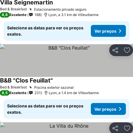
Villa Seignemartin
Bed & Breakfast
Estacionamento privado seguro
8,6
Excelente
188
Lyon, a 3.1 km de Villeurbanne
Selecione as datas para ver os preços
Ver preços
exatos.
Partilhar
Ad
B&B "Clos Feuillat"
Bed & Breakfast
Piscina exterior sazonal
8,5
Excelente
231
Lyon, a 1.4 km de Villeurbanne
Selecione as datas para ver os preços
Ver preços
exatos.
Partilhar
Ad