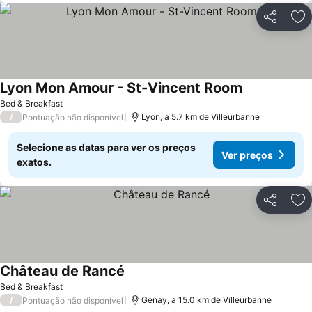
Partilhar
Ad
Lyon Mon Amour - St-Vincent Room
Bed & Breakfast
/
Lyon, a 5.7 km de Villeurbanne
Pontuação não disponível
Selecione as datas para ver os preços
Ver preços
exatos.
Partilhar
Ad
Château de Rancé
Bed & Breakfast
/
Genay, a 15.0 km de Villeurbanne
Pontuação não disponível