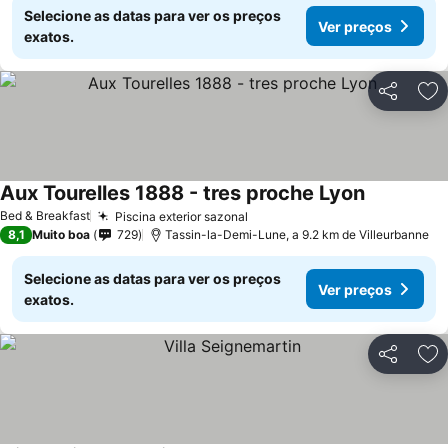
Selecione as datas para ver os preços
Ver preços
exatos.
Partilhar
Ad
Aux Tourelles 1888 - tres proche Lyon
Bed & Breakfast
Piscina exterior sazonal
8,1
Muito boa
729
Tassin-la-Demi-Lune, a 9.2 km de Villeurbanne
Selecione as datas para ver os preços
Ver preços
exatos.
Partilhar
Ad