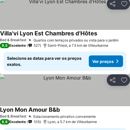
Partilhar
Ad
Villa'vi Lyon Est Chambres d'Hôtes
Bed & Breakfast
Quartos com terraços privados ou vista para o jardim
9,5
Excelente
527
Saint-Priest, a 7.5 km de Villeurbanne
Selecione as datas para ver os preços
Ver preços
exatos.
Partilhar
Ad
Lyon Mon Amour B&b
Bed & Breakfast
Estacionamento privativo conveniente
8,8
Excelente
105
Lyon, a 5.7 km de Villeurbanne