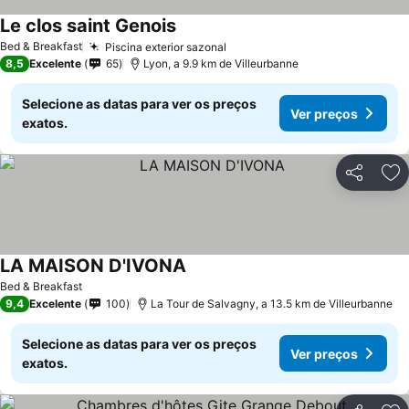
Le clos saint Genois
Bed & Breakfast
Piscina exterior sazonal
8,5
Excelente
65
Lyon, a 9.9 km de Villeurbanne
Selecione as datas para ver os preços
Ver preços
exatos.
Partilhar
Ad
LA MAISON D'IVONA
Bed & Breakfast
9,4
Excelente
100
La Tour de Salvagny, a 13.5 km de Villeurbanne
Selecione as datas para ver os preços
Ver preços
exatos.