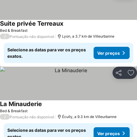
Suite privée Terreaux
Bed & Breakfast
/
Lyon, a 3.7 km de Villeurbanne
Pontuação não disponível
Selecione as datas para ver os preços
Ver preços
exatos.
Partilhar
Ad
La Minauderie
Bed & Breakfast
/
Écully, a 9.3 km de Villeurbanne
Pontuação não disponível
Selecione as datas para ver os preços
Ver preços
exatos.