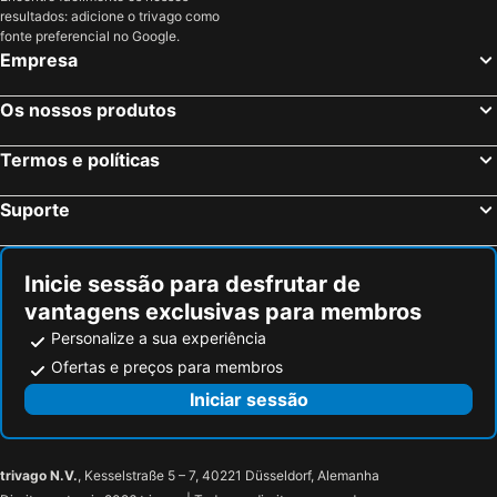
Ars-sur-Formans, bed and breakfasts
Saint-Clair-du-Rhône, bed and breakfasts
resultados: adicione o trivago como
Vaux-en-Beaujolais, bed and breakfasts
Flachères, bed and breakfasts
fonte preferencial no Google.
Empresa
Saint-Laurent-d'Oingt, bed and breakfasts
Virigneux, bed and breakfasts
Légny, bed and breakfasts
Taponas, bed and breakfasts
Os nossos produtos
Villars-les-Dombes, bed and breakfasts
Pusignan, bed and breakfasts
Termos e políticas
Primarette, bed and breakfasts
Pommiers, bed and breakfasts
Sathonay-Camp, bed and breakfasts
Villieu-Loyes-Mollon, bed and breakfasts
Suporte
Saint-Julien, bed and breakfasts
Saint-Laurent-de-Chamousset, bed and breakfasts
Trévoux, bed and breakfasts
Sorbiers, bed and breakfasts
Inicie sessão para desfrutar de
vantagens exclusivas para membros
Personalize a sua experiência
Ofertas e preços para membros
Iniciar sessão
trivago N.V.
, Kesselstraße 5 – 7, 40221 Düsseldorf, Alemanha