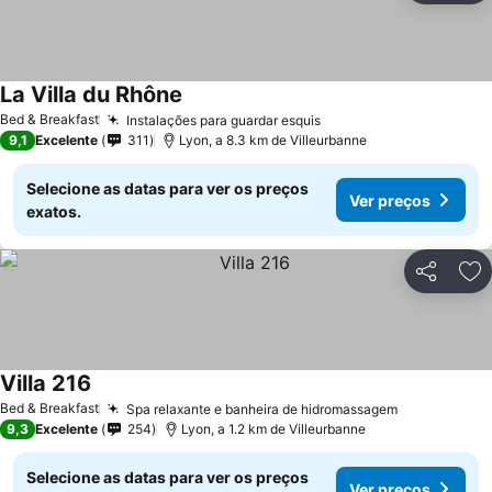
La Villa du Rhône
Bed & Breakfast
Instalações para guardar esquis
9,1
Excelente
311
Lyon, a 8.3 km de Villeurbanne
Selecione as datas para ver os preços
Ver preços
exatos.
Partilhar
Ad
Villa 216
Bed & Breakfast
Spa relaxante e banheira de hidromassagem
9,3
Excelente
254
Lyon, a 1.2 km de Villeurbanne
Selecione as datas para ver os preços
Ver preços