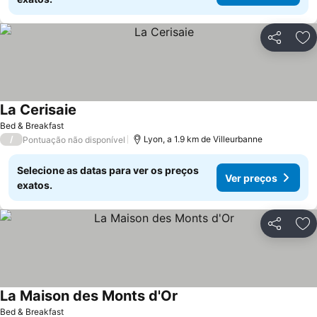
Partilhar
Ad
La Cerisaie
Bed & Breakfast
/
Lyon, a 1.9 km de Villeurbanne
Pontuação não disponível
Selecione as datas para ver os preços
Ver preços
exatos.
Partilhar
Ad
La Maison des Monts d'Or
Bed & Breakfast