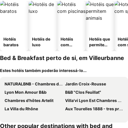
Hotéis
Hotéis de
Hotéis
Hotéis que
Hoté
baratos
luxo
com
permitem
com 
piscinas
animais
Bed & Breakfast perto de si, em Villeurbanne
Estes hotéis também poderão interessá-lo...
NATURALBNB - Chambres d'hôtes au calme avec clim - Parking gratuit et sécurisé - Garage vélos et motos - Super petit déjeuner fait maison !
Jardin Croix-Rousse
Lyon Mon Amour B&b
B&B "Clos Feuillat"
Chambres d'hôtes Artelit
Villa'vi Lyon Est Chambres d'Hôtes
La Villa du Rhône
Aux Tourelles 1888 - tres proche Lyon
Other popular destinations with bed and