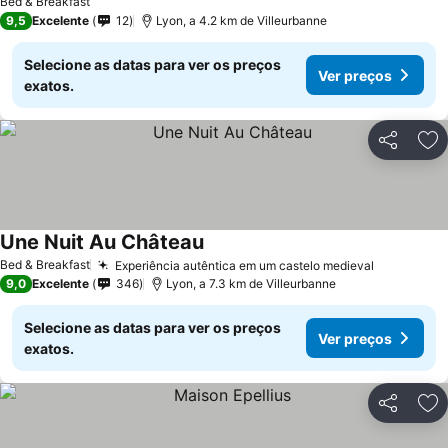
Bed & Breakfast
9,5
Excelente
12
Lyon, a 4.2 km de Villeurbanne
Selecione as datas para ver os preços
Ver preços
exatos.
Partilhar
Ad
Une Nuit Au Château
Bed & Breakfast
Experiência autêntica em um castelo medieval
9,0
Excelente
346
Lyon, a 7.3 km de Villeurbanne
Selecione as datas para ver os preços
Ver preços
exatos.
Partilhar
Ad