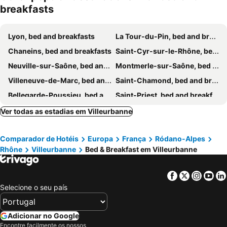
breakfasts
Lyon, bed and breakfasts
La Tour-du-Pin, bed and breakfasts
Chaneins, bed and breakfasts
Saint-Cyr-sur-le-Rhône, bed and breakfasts
Neuville-sur-Saône, bed and breakfasts
Montmerle-sur-Saône, bed and breakfasts
Villeneuve-de-Marc, bed and breakfasts
Saint-Chamond, bed and breakfasts
Bellegarde-Poussieu, bed and breakfasts
Saint-Priest, bed and breakfasts
Limonest, bed and breakfasts
Saint-Galmier, bed and breakfasts
Ver todas as estadias em Villeurbanne
Bagnols, bed and breakfasts
Passins, bed and breakfasts
Comparador de Hotéis
Europa
França
Ródano-Alpes
Denicé, bed and breakfasts
Tassin-la-Demi-Lune, bed and breakfasts
Rhône
Villeurbanne
Bed & Breakfast em Villeurbanne
Lagnieu, bed and breakfasts
Fleurie, bed and breakfasts
Tarare, bed and breakfasts
Jassans-Riottier, bed and breakfasts
Facebook
Twitter
Insta
Yo
Gleizé, bed and breakfasts
Villié-Morgon, bed and breakfasts
Selecione o seu país
Collonges-au-Mont-d'Or, bed and breakfasts
Ambronay, bed and breakfasts
Vaulx-en-Velin, bed and breakfasts
Trept, bed and breakfasts
Adicionar no Google
Encontre facilmente os nossos