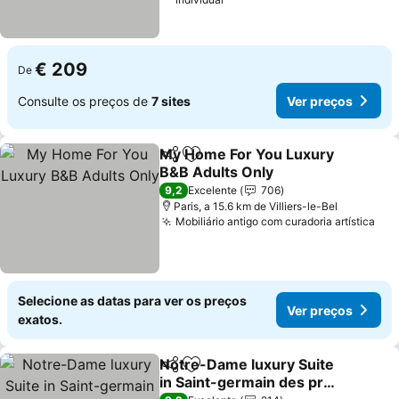
€ 209
De
Consulte os preços de
7 sites
Ver preços
My Home For You Luxury
Partilhar
Adicionar aos favoritos
B&B Adults Only
Ver preços
9,2
Excelente
706
Paris, a 15.6 km de Villiers-le-Bel
Mobiliário antigo com curadoria artística
Ver
Selecione as datas para ver os preços
Ver preços
exatos.
Notre-Dame luxury Suite
Partilhar
Adicionar aos favoritos
in Saint-germain des prés