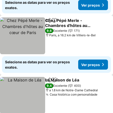
Selecione as datas para ver os preços
Ver preços
exatos.
Chez Pépé Merle -
Partilhar
Adicionar aos favoritos
Chambres d'hôtes au
cœur de Paris
Ver preços
9,6
Excelente
171
Paris, a 16.2 km de Villiers-le-Bel
Selecione as datas para ver os preços
Ver preços
exatos.
La Maison de Léa
Partilhar
Adicionar aos favoritos
Ver preç
9,4
Excelente
400
a 1.8 km de Notre-Dame Cathedral
Casa histórica com personalidade
Ver pre