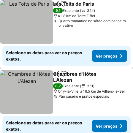
Les Toits de Paris
Partilhar
Adicionar aos favoritos
Ver preç
9,1
Excelente
324
a 1.8 km de Torre Eiffel
Quarto romântico no sótão com banheiro
privativo
Selecione as datas para ver os preços
Ver preços
exatos.
Chambres d'Hôtes
Partilhar
Adicionar aos favoritos
L'Alezan
Ver preços
8,7
Excelente
351
Orry-la-Ville, a 16.5 km de Villiers-le-Bel
Pão caseiro e pratos especiais
Ver preço
Selecione as datas para ver os preços
Ver preços
exatos.