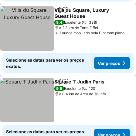
Villa du Square, Luxury
Partilhar
Adicionar aos favoritos
Guest House
Ver preços
9,4
Excelente
338
a 2.3 km de Torre Eiffel
Lounge mobiliado pela Dior com piano
Ver 
Selecione as datas para ver os preços
Ver preços
exatos.
Square T Judlin Paris
Partilhar
Adicionar aos favoritos
Ver 
9,5
Excelente
120
a 0.4 km de Arco do Triunfo
Selecione as datas para ver os preços
Ver preços