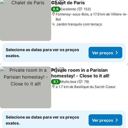
Chalet de Paris
Partilhar
Adicionar aos favoritos
Ver preços
8,6
Excelente
153
Fontenay-sous-Bois, a 17.9 km de Villiers-le-
Bel
Jardim tranquilo com terraço
Ver preços
Selecione as datas para ver os preços
Ver preços
exatos.
Private room in a Parisian
Partilhar
Adicionar aos favoritos
homestay! - Close to it all!
Ver preços
8,1
Muito boa
78
a 1.7 km de Basilique du Sacré-Coeur
Selecione as datas para ver os preços
Ver preços
exatos.