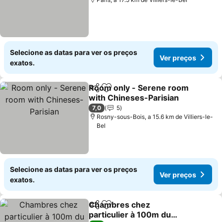
Selecione as datas para ver os preços
Ver preços
exatos.
Room only - Serene room
Partilhar
Adicionar aos favoritos
with Chineses-Parisian
Ver preços
7,0
5
Rosny-sous-Bois, a 15.6 km de Villiers-le-
Bel
Selecione as datas para ver os preços
Ver preços
exatos.
Chambres chez
Partilhar
Adicionar aos favoritos
particulier à 100m du