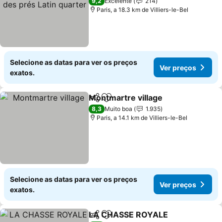
Latin quarter
Ver preços
9,2
Excelente
214
Paris, a 18.3 km de Villiers-le-Bel
Selecione as datas para ver os preços
Ver preços
exatos.
Montmartre village
Partilhar
Adicionar aos favoritos
Ver pr
8,3
Muito boa
1.935
Paris, a 14.1 km de Villiers-le-Bel
Selecione as datas para ver os preços
Ver preços
exatos.
LA CHASSE ROYALE
Partilhar
Adicionar aos favoritos
Ver p