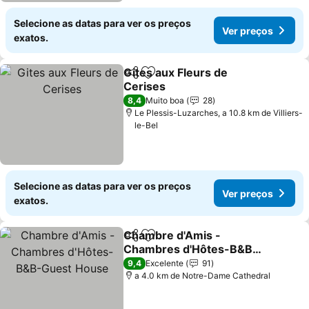
Selecione as datas para ver os preços
Ver preços
exatos.
Gites aux Fleurs de
Partilhar
Adicionar aos favoritos
Cerises
Ver preços
8,4
Muito boa
28
Le Plessis-Luzarches, a 10.8 km de Villiers-
le-Bel
Selecione as datas para ver os preços
Ver preços
exatos.
Chambre d'Amis -
Partilhar
Adicionar aos favoritos
Chambres d'Hôtes-B&B-
Guest House
Ver preços
9,4
Excelente
91
a 4.0 km de Notre-Dame Cathedral