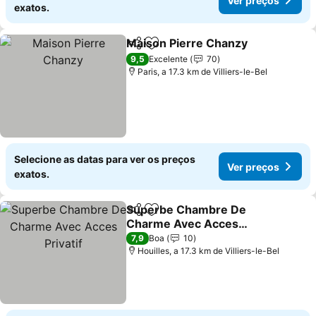
Ver preços
exatos.
Maison Pierre Chanzy
Partilhar
Adicionar aos favoritos
Ver 
9,5
Excelente
70
Paris, a 17.3 km de Villiers-le-Bel
Selecione as datas para ver os preços
Ver preços
exatos.
Superbe Chambre De
Partilhar
Adicionar aos favoritos
Charme Avec Acces
Privatif
Ver preços
7,9
Boa
10
Houilles, a 17.3 km de Villiers-le-Bel