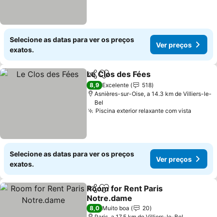
Selecione as datas para ver os preços
Ver preços
exatos.
Le Clos des Fées
Partilhar
Adicionar aos favoritos
Ver preço
8,9
Excelente
518
Asnières-sur-Oise, a 14.3 km de Villiers-le-
Bel
Piscina exterior relaxante com vista
Ver pr
Selecione as datas para ver os preços
Ver preços
exatos.
Room for Rent Paris
Partilhar
Adicionar aos favoritos
Notre.dame
Ver preços
8,0
Muito boa
20
Paris, a 17.5 km de Villiers-le-Bel