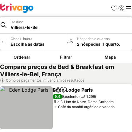
Favoritos
Iniciar
Me
Destino
Villiers-le-Bel
Check-in/out
Hóspedes e quartos
Escolha as datas
2 hóspedes, 1 quarto.
Ordenar
Filtrar
Mapa
Compare preços de Bed & Breakfast em
Villiers-le-Bel, França
Como os pagamentos influenciam os resultados
Eden Lodge Paris
Partilhar
Adicionar aos favoritos
Ver preç
9,4
Excelente
1.296
a 3.1 km de Notre-Dame Cathedral
Café da manhã orgânico e variado
Ver pre