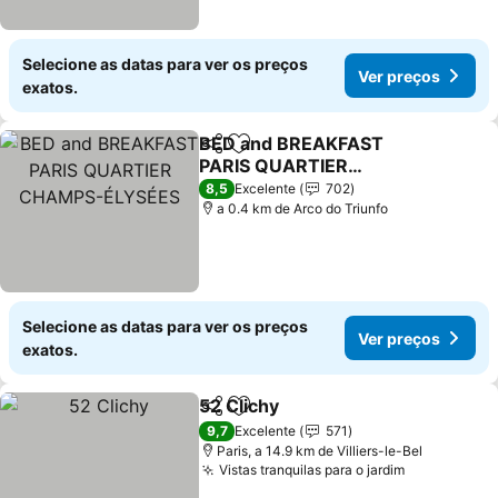
Selecione as datas para ver os preços
Ver preços
exatos.
BED and BREAKFAST
Partilhar
Adicionar aos favoritos
PARIS QUARTIER
CHAMPS-ÉLYSÉES
Ver preços
8,5
Excelente
702
a 0.4 km de Arco do Triunfo
Selecione as datas para ver os preços
Ver preços
exatos.
52 Clichy
Partilhar
Adicionar aos favoritos
Ver preços
9,7
Excelente
571
Paris, a 14.9 km de Villiers-le-Bel
Vistas tranquilas para o jardim
Ver preços