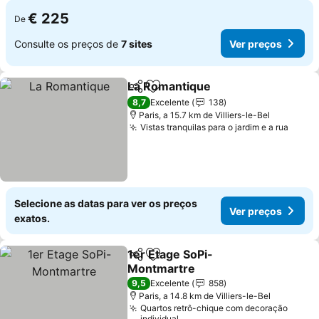
€ 225
De
Consulte os preços de
7 sites
Ver preços
La Romantique
Partilhar
Adicionar aos favoritos
Ver preços
8,7
Excelente
138
Paris, a 15.7 km de Villiers-le-Bel
Vistas tranquilas para o jardim e a rua
Ver p
Selecione as datas para ver os preços
Ver preços
exatos.
1er Etage SoPi-
Partilhar
Adicionar aos favoritos
Montmartre
Ver preços
9,5
Excelente
858
Paris, a 14.8 km de Villiers-le-Bel
Quartos retrô-chique com decoração
individual