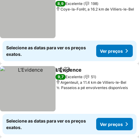
Ver preços
8,9
Excelente
198
Coye-la-Forêt, a 16.2 km de Villiers-le-Bel
Selecione as datas para ver os preços
Ver preços
exatos.
L’Evidence
Partilhar
Adicionar aos favoritos
Ver preços
9,7
Excelente
51
Argenteuil, a 11.4 km de Villiers-le-Bel
Passeios a pé envolventes disponíveis
Ver 
Selecione as datas para ver os preços
Ver preços
exatos.