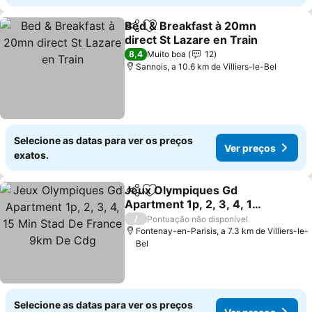
Bed & Breakfast à 20mn
Partilhar
Adicionar aos favoritos
direct St Lazare en Train
Ver preços
8,4
Muito boa
12
Sannois, a 10.6 km de Villiers-le-Bel
Selecione as datas para ver os preços
Ver preços
exatos.
Jeux Olympiques Gd
Partilhar
Adicionar aos favoritos
Apartment 1p, 2, 3, 4, 15
Min Stad De France 9km
Ver preços
/
Pontuação não disponível
De Cdg
Fontenay-en-Parisis, a 7.3 km de Villiers-le-
Bel
Selecione as datas para ver os preços