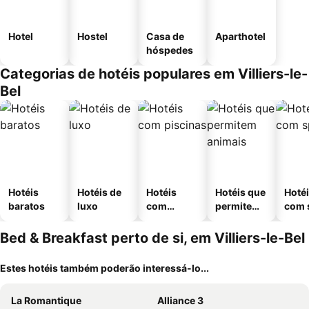
Hotel
Hostel
Casa de
Aparthotel
hóspedes
Categorias de hotéis populares em Villiers-le-
Bel
Hotéis
Hotéis de
Hotéis
Hotéis que
Hoté
baratos
luxo
com
permitem
com 
piscinas
animais
Bed & Breakfast perto de si, em Villiers-le-Bel
Estes hotéis também poderão interessá-lo...
La Romantique
Alliance 3