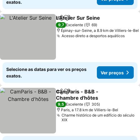
exatos.
L'Atelier Sur Seine
Partilhar
Adicionar aos favoritos
Ver pre
9,7
Excelente
69
Épinay-sur-Seine, a 8.9 km de Villiers-le-Bel
Acesso direto a desportos aquáticos
Ver pr
Selecione as datas para ver os preços
Ver preços
exatos.
CamParis - B&B -
Partilhar
Adicionar aos favoritos
Chambre d'hôtes
Ver preços
9,5
Excelente
305
Paris, a 17.8 km de Villiers-le-Bel
Charme histórico de um edifício do século
XIX