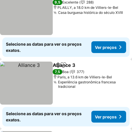
9,5
Excelente
288
PLAILLY, a 18.0 km de Villiers-le-Bel
Casa burguesa histórica do século XVIII
Ver
Selecione as datas para ver os preços
Ver preços
exatos.
Alliance 3
Partilhar
Adicionar aos favoritos
Ver preços
7,5
Boa
377
Paris, a 13.6 km de Villiers-le-Bel
Experiência gastronômica francesa
tradicional
Selecione as datas para ver os preços
Ver preços
exatos.