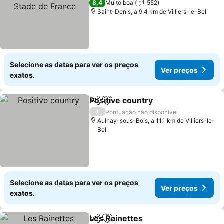
Stade de France
Ver preços
8,4
Muito boa
552
Saint-Denis, a 9.4 km de Villiers-le-Bel
Selecione as datas para ver os preços
Ver preços
exatos.
Positive country
Partilhar
Adicionar aos favoritos
Ver preço
/
Pontuação não disponível
Aulnay-sous-Bois, a 11.1 km de Villiers-le-
Bel
Selecione as datas para ver os preços
Ver preços
exatos.
Les Rainettes
Partilhar
Adicionar aos favoritos