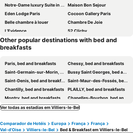
Notre-Dame luxury Suite in Saint-germain des prés Latin quarter
Maison Bon Sejour
Eden Lodge Paris
Cocoon Gallery Paris
Belle chambre à louer
Chambre De Joie
L’Evidence
52 Clichy
Other popular destinations with bed and
Gay Bed & Breakfast
Chez Pépé Merle - Chambres d'hôtes au cœur de Paris
breakfasts
BED and BREAKFAST PARIS QUARTIER CHAMPS-ÉLYSÉES
Cosy Apartment Near Eiffel Tour
Villa du Square, Luxury Guest House
Paris, bed and breakfasts
Chessy, bed and breakfasts
Saint-Germain-sur-Morin, bed and breakfasts
Bussy Saint Georges, bed and breakfasts
Saint-Denis, bed and breakfasts
Saint-Maur-des-Fossés, bed and breakfasts
Chantilly, bed and breakfasts
PLAILLY, bed and breakfasts
Montry, bed and breakfasts
Chapelles-Bourbon, bed and breakfasts
Pomponne, bed and breakfasts
Les Ulis, bed and breakfasts
Ver todas as estadias em Villiers-le-Bel
Montherlant, bed and breakfasts
Fontenay-sous-Bois, bed and breakfasts
Comparador de Hotéis
Europa
França
França
Saint-Mesmes, bed and breakfasts
Meaux, bed and breakfasts
Val-d'Oise
Villiers-le-Bel
Bed & Breakfast em Villiers-le-Bel
Vanves, bed and breakfasts
Maisons-Alfort, bed and breakfasts