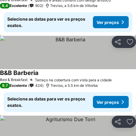
Quartos e áreas comuns com design artístico
Ver preços
9,4
Excelente
902
Treviso, a 5.6 km de Villorba
Selecione as datas para ver os preços
Ver preços
exatos.
Partilhar
Ad
B&B Barberia
Ver preços
Bed & Breakfast
Terraço na cobertura com vista para a cidade
Ver preço
9,7
Excelente
424
Treviso, a 5.5 km de Villorba
Selecione as datas para ver os preços
Ver preços
exatos.
Partilhar
Ad