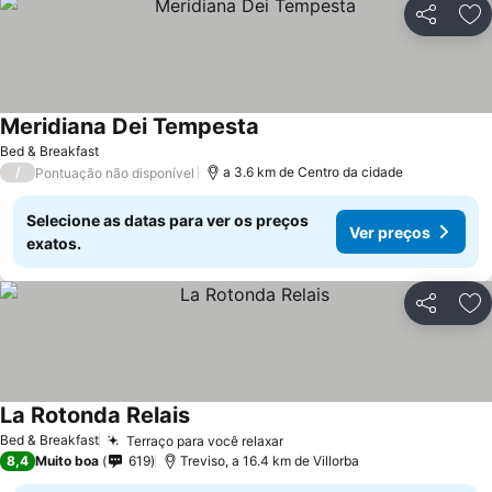
Partilhar
Ad
Meridiana Dei Tempesta
Ver preços
Bed & Breakfast
/
a 3.6 km de Centro da cidade
Pontuação não disponível
Selecione as datas para ver os preços
Ver preços
exatos.
Partilhar
Ad
La Rotonda Relais
Ver preços
Bed & Breakfast
Terraço para você relaxar
Ver preços
8,4
Muito boa
619
Treviso, a 16.4 km de Villorba