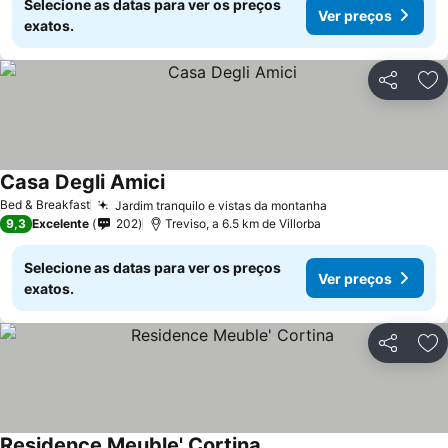
Selecione as datas para ver os preços
Ver preços
exatos.
Partilhar
Ad
Casa Degli Amici
Ver preços
Bed & Breakfast
Jardim tranquilo e vistas da montanha
Ver preços
9,3
Excelente
202
Treviso, a 6.5 km de Villorba
Selecione as datas para ver os preços
Ver preços
exatos.
Partilhar
Ad
Residence Meuble' Cortina