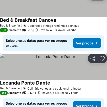
Bed & Breakfast Canova
Ver preços
Bed & Breakfast
Decoração vintage romântica e chique
Ver preços
9,3
Excelente
715
Treviso, a 6.3 km de Villorba
Selecione as datas para ver os preços
Ver preços
exatos.
Partilhar
Ad
Locanda Ponte Dante
Ver preços
Bed & Breakfast
Culinária veneziana tradicional refinada
Ver preços
9,1
Excelente
2.591
Treviso, a 5.6 km de Villorba
Selecione as datas para ver os preços
Ver preços