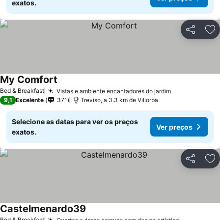
exatos.
Partilhar
Ad
My Comfort
Ver preços
Bed & Breakfast
Vistas e ambiente encantadores do jardim
Ver preços
9,1
Excelente
371
Treviso, a 3.3 km de Villorba
Selecione as datas para ver os preços
Ver preços
exatos.
Partilhar
Ad
Castelmenardo39
Ver preços
Bed & Breakfast