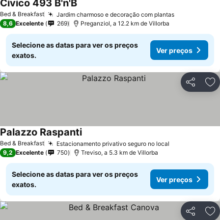
Civico 493 B'n'B
Ver preços
Bed & Breakfast
Jardim charmoso e decoração com plantas
Ver preços
8,6
Excelente
269
Preganziol, a 12.2 km de Villorba
Selecione as datas para ver os preços
Ver preços
exatos.
Partilhar
Ad
Palazzo Raspanti
Ver preços
Bed & Breakfast
Estacionamento privativo seguro no local
Ver preços
9,2
Excelente
750
Treviso, a 5.3 km de Villorba
Selecione as datas para ver os preços
Ver preços
exatos.
Partilhar
Ad