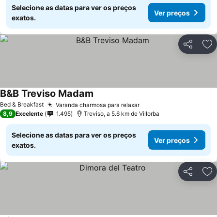
Selecione as datas para ver os preços
Ver preços
exatos.
Partilhar
Ad
B&B Treviso Madam
Ver preços
Bed & Breakfast
Varanda charmosa para relaxar
Ver preços
8,9
Excelente
1.495
Treviso, a 5.6 km de Villorba
Selecione as datas para ver os preços
Ver preços
exatos.
Partilhar
Ad