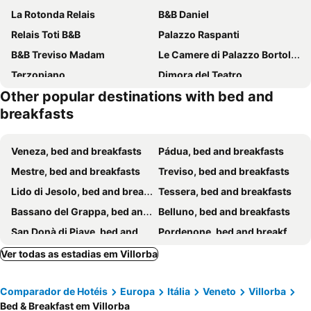
La Rotonda Relais
B&B Daniel
Relais Toti B&B
Palazzo Raspanti
B&B Treviso Madam
Le Camere di Palazzo Bortolan
Terzopiano
Dimora del Teatro
Other popular destinations with bed and
Sweet Home
B&B DESDEMA
breakfasts
Residence Meuble' Cortina
B&B Villa Griselda
White Chocolate
Il Rifugio del Poeta
Veneza, bed and breakfasts
Pádua, bed and breakfasts
Mestre, bed and breakfasts
Treviso, bed and breakfasts
Lido di Jesolo, bed and breakfasts
Tessera, bed and breakfasts
Bassano del Grappa, bed and breakfasts
Belluno, bed and breakfasts
San Donà di Piave, bed and breakfasts
Pordenone, bed and breakfasts
Eraclea Mare, bed and breakfasts
Valdobbiadene, bed and breakfasts
Ver todas as estadias em Villorba
Feltre, bed and breakfasts
Musile di Piave, bed and breakfasts
Comparador de Hotéis
Europa
Itália
Veneto
Villorba
Portogruaro, bed and breakfasts
Murano, bed and breakfasts
Bed & Breakfast em Villorba