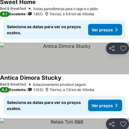
Sweet Home
Ver preços
Bed & Breakfast
Vistas panorâmicas para o lago e o pátio
Ver preços
9,1
Excelente
1.851
Treviso, a 6.6 km de Villorba
Selecione as datas para ver os preços
Ver preços
exatos.
Partilhar
Ad
Antica Dimora Stucky
Ver preços
Bed & Breakfast
Estacionamento privativo seguro
Ver preços
9,2
Excelente
1.103
Treviso, a 7.6 km de Villorba
Selecione as datas para ver os preços
Ver preços
exatos.
Partilhar
Ad