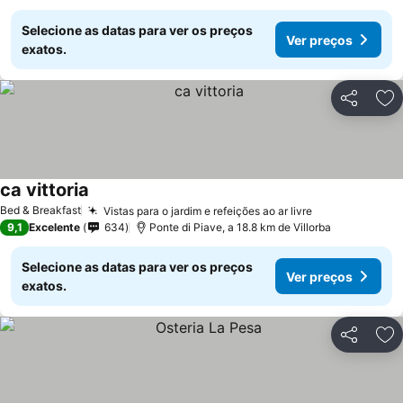
Selecione as datas para ver os preços
Ver preços
exatos.
Partilhar
Ad
ca vittoria
Ver preços
Bed & Breakfast
Vistas para o jardim e refeições ao ar livre
Ver preços
9,1
Excelente
634
Ponte di Piave, a 18.8 km de Villorba
Selecione as datas para ver os preços
Ver preços
exatos.
Partilhar
Ad