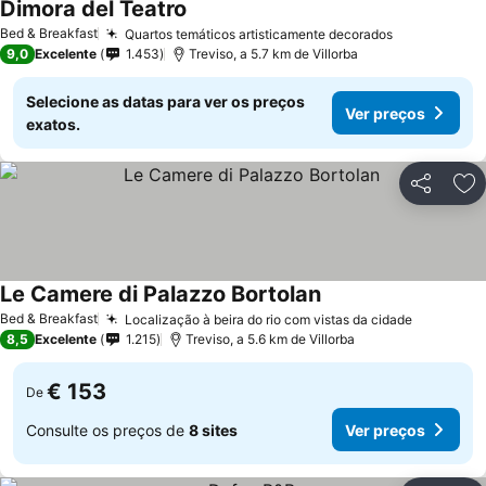
Dimora del Teatro
Ver preços
Bed & Breakfast
Quartos temáticos artisticamente decorados
Ver preços
9,0
Excelente
1.453
Treviso, a 5.7 km de Villorba
Selecione as datas para ver os preços
Ver preços
exatos.
Partilhar
Ad
Le Camere di Palazzo Bortolan
Ver preços
Bed & Breakfast
Localização à beira do rio com vistas da cidade
Ver preç
8,5
Excelente
1.215
Treviso, a 5.6 km de Villorba
€ 153
De
Consulte os preços de
8 sites
Ver preços