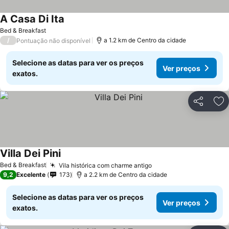
A Casa Di Ita
Ver preços
Bed & Breakfast
/
a 1.2 km de Centro da cidade
Pontuação não disponível
Selecione as datas para ver os preços
Ver preços
exatos.
Partilhar
Ad
Villa Dei Pini
Ver preços
Bed & Breakfast
Vila histórica com charme antigo
Ver preços
9,2
Excelente
173
a 2.2 km de Centro da cidade
Selecione as datas para ver os preços
Ver preços
exatos.