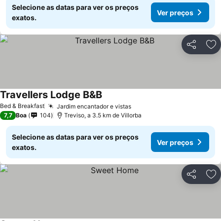
Selecione as datas para ver os preços
Ver preços
exatos.
Partilhar
Ad
Travellers Lodge B&B
Ver preços
Bed & Breakfast
Jardim encantador e vistas
Ver preços
7,7
Boa
104
Treviso, a 3.5 km de Villorba
Selecione as datas para ver os preços
Ver preços
exatos.
Partilhar
Ad