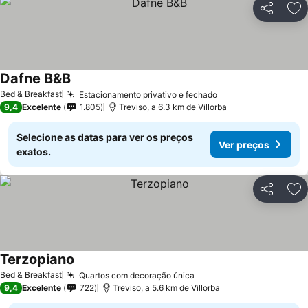
Partilhar
Ad
Dafne B&B
Ver preços
Bed & Breakfast
Estacionamento privativo e fechado
Ver preços
9,4
Excelente
1.805
Treviso, a 6.3 km de Villorba
Selecione as datas para ver os preços
Ver preços
exatos.
Partilhar
Ad
Terzopiano
Ver preços
Bed & Breakfast
Quartos com decoração única
Ver preços
9,4
Excelente
722
Treviso, a 5.6 km de Villorba