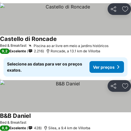
Partilhar
Ad
Castello di Roncade
Ver preços
Bed & Breakfast
Piscina ao ar livre em meio a jardins históricos
Ver preço
9,2
Excelente
2.216
Roncade, a 13.1 km de Villorba
Selecione as datas para ver os preços
Ver preços
exatos.
Partilhar
Ad
B&B Daniel
Ver preços
Bed & Breakfast
8,8
Excelente
428
Silea, a 9.4 km de Villorba