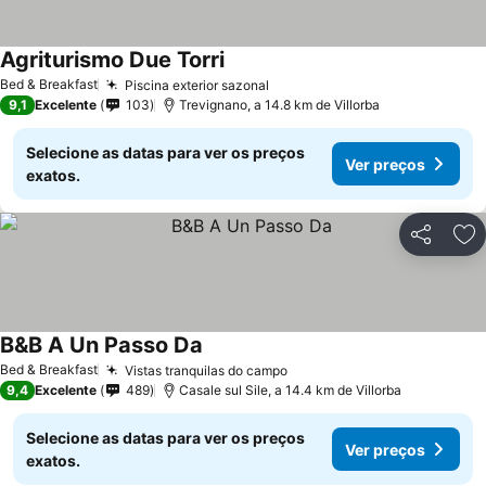
Agriturismo Due Torri
Ver preços
Bed & Breakfast
Piscina exterior sazonal
Ver preços
9,1
Excelente
103
Trevignano, a 14.8 km de Villorba
Selecione as datas para ver os preços
Ver preços
exatos.
Partilhar
Ad
B&B A Un Passo Da
Ver preços
Bed & Breakfast
Vistas tranquilas do campo
Ver preços
9,4
Excelente
489
Casale sul Sile, a 14.4 km de Villorba
Selecione as datas para ver os preços
Ver preços
exatos.