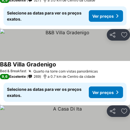
8,5
Excelente
527
a 5.0 km de Centro da cidade
Selecione as datas para ver os preços
Ver preços
exatos.
Partilhar
Ad
B&B Villa Gradenigo
Ver preços
Bed & Breakfast
Quarto na torre com vistas panorâmicas
Ver preços
9,6
Excelente
269
a 0.7 km de Centro da cidade
Selecione as datas para ver os preços
Ver preços
exatos.
Partilhar
Ad