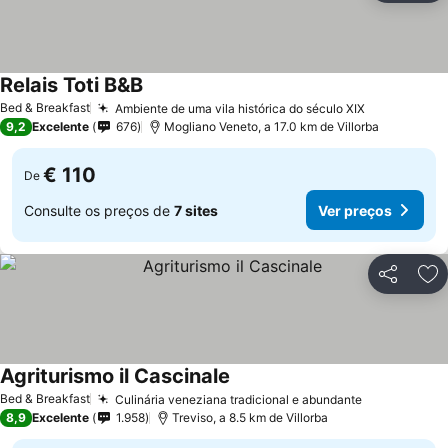
Relais Toti B&B
Ver preços
Bed & Breakfast
Ambiente de uma vila histórica do século XIX
Ver preços
9,2
Excelente
676
Mogliano Veneto, a 17.0 km de Villorba
€ 110
De
Consulte os preços de
7 sites
Ver preços
Partilhar
Ad
Agriturismo il Cascinale
Ver preços
Bed & Breakfast
Culinária veneziana tradicional e abundante
Ver preços
8,9
Excelente
1.958
Treviso, a 8.5 km de Villorba