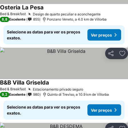
Osteria La Pesa
Ver preços
Bed & Breakfast
Design de quarto peculiar e aconchegante
Ver preços
8,8
Excelente
855
Ponzano Veneto, a 4.0 km de Villorba
Selecione as datas para ver os preços
Ver preços
exatos.
Partilhar
Ad
B&B Villa Griselda
Ver preços
Bed & Breakfast
Estacionamento privado seguro
Ver preços
9,2
Excelente
980
Quinto di Treviso, a 10.9 km de Villorba
Selecione as datas para ver os preços
Ver preços
exatos.