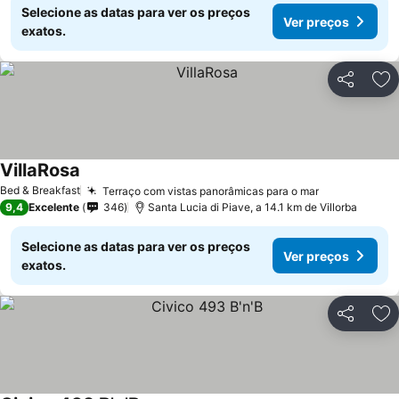
Selecione as datas para ver os preços
Ver preços
exatos.
Partilhar
Ad
VillaRosa
Ver preços
Bed & Breakfast
Terraço com vistas panorâmicas para o mar
Ver preços
9,4
Excelente
346
Santa Lucia di Piave, a 14.1 km de Villorba
Selecione as datas para ver os preços
Ver preços
exatos.
Partilhar
Ad