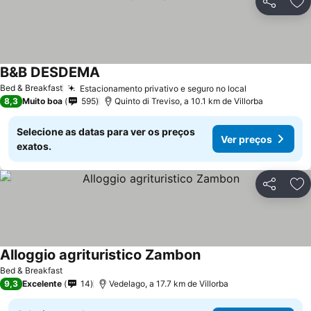
Partilhar
Ad
B&B DESDEMA
Ver preços
Bed & Breakfast
Estacionamento privativo e seguro no local
Ver preços
8,3
Muito boa
595
Quinto di Treviso, a 10.1 km de Villorba
Selecione as datas para ver os preços
Ver preços
exatos.
Partilhar
Ad
Alloggio agrituristico Zambon
Ver preços
Bed & Breakfast
9,3
Excelente
14
Vedelago, a 17.7 km de Villorba