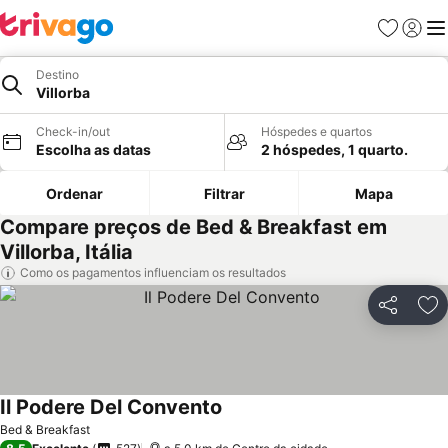
Favoritos
Iniciar
Me
Destino
Villorba
Check-in/out
Hóspedes e quartos
Escolha as datas
2 hóspedes, 1 quarto.
Ordenar
Filtrar
Mapa
Compare preços de Bed & Breakfast em
Villorba, Itália
Como os pagamentos influenciam os resultados
Partilhar
Ad
Il Podere Del Convento
Ver preços
Bed & Breakfast