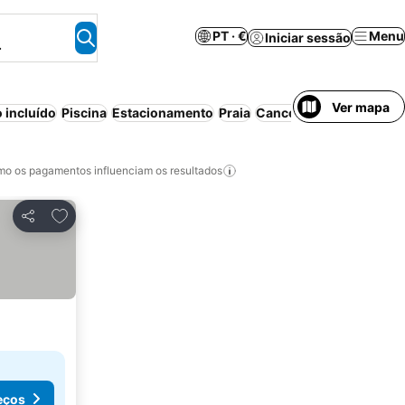
PT · €
Menu
Iniciar sessão
.
Ver mapa
 incluído
Piscina
Estacionamento
Praia
Cancelamento gratuito
o os pagamentos influenciam os resultados
Adicionar aos favoritos
Partilhar
eços