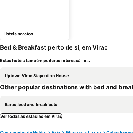
Hotéis baratos
Bed & Breakfast perto de si, em Virac
Estes hotéis também poderão interessá-lo...
Uptown Virac Staycation House
Other popular destinations with bed and brea
Baras, bed and breakfasts
Ver todas as estadias em Virac
Comparador de Hotéis
Ásia
Filipinas
Luzon
Catanduane