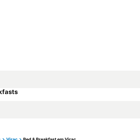
kfasts
s
Virac
Bed & Breakfast em Virac