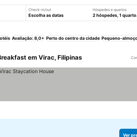
Check-in/out
Hóspedes e quartos
Escolha as datas
2 hóspedes, 1 quarto
otéis
Avaliação: 8,0+
Perto do centro da cidade
Pequeno-almoço
eakfast em Virac, Filipinas
Com
Ver pr