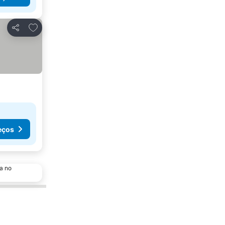
Adicionar aos favoritos
Partilhar
eços
a no