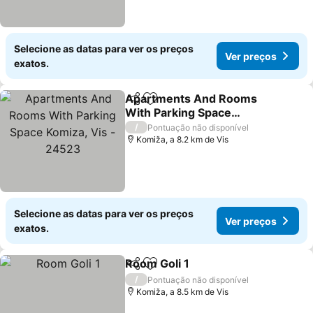
Selecione as datas para ver os preços
Ver preços
exatos.
Apartments And Rooms
Partilhar
Adicionar aos favoritos
With Parking Space
Komiza, Vis - 24523
/
Pontuação não disponível
Komiža, a 8.2 km de Vis
Selecione as datas para ver os preços
Ver preços
exatos.
Room Goli 1
Partilhar
Adicionar aos favoritos
/
Pontuação não disponível
Komiža, a 8.5 km de Vis