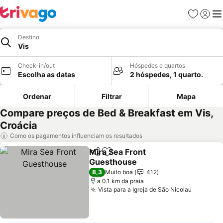
Favoritos
Iniciar
Me
Destino
Vis
Check-in/out
Hóspedes e quartos
Escolha as datas
2 hóspedes, 1 quarto.
Ordenar
Filtrar
Mapa
Compare preços de Bed & Breakfast em Vis,
Croácia
Como os pagamentos influenciam os resultados
Mira Sea Front
Partilhar
Adicionar aos favoritos
Guesthouse
8,3
Muito boa
412
a 0.1 km da praia
Vista para a Igreja de São Nicolau