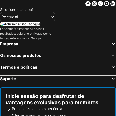
Facebook
Twitter
Insta
Yo
Selecione o seu país
Adicionar no Google
Encontre facilmente os nossos
resultados: adicione o trivago como
fonte preferencial no Google.
Empresa
Os nossos produtos
Termos e políticas
Suporte
Inicie sessão para desfrutar de
vantagens exclusivas para membros
Personalize a sua experiência
Ofertas e preços para membros