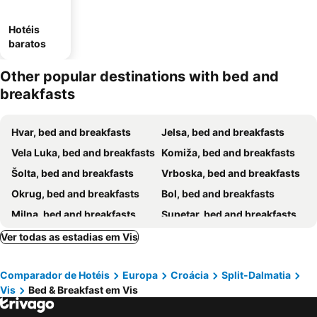
Hotéis
baratos
Other popular destinations with bed and
breakfasts
Hvar, bed and breakfasts
Jelsa, bed and breakfasts
Vela Luka, bed and breakfasts
Komiža, bed and breakfasts
Šolta, bed and breakfasts
Vrboska, bed and breakfasts
Okrug, bed and breakfasts
Bol, bed and breakfasts
Milna, bed and breakfasts
Supetar, bed and breakfasts
Okrug Gornji, bed and breakfasts
Gornje Selo, bed and breakfasts
Ver todas as estadias em Vis
Stari Grad, bed and breakfasts
Comparador de Hotéis
Europa
Croácia
Split-Dalmatia
Vis
Bed & Breakfast em Vis