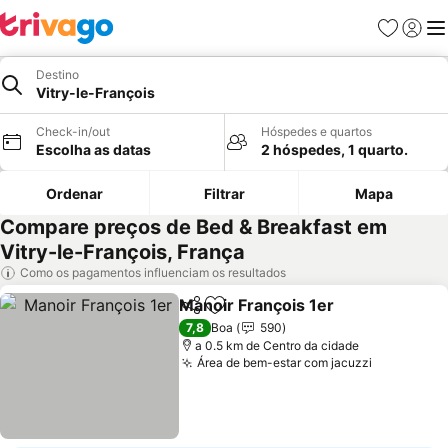
Favoritos
Iniciar
Me
Destino
Vitry-le-François
Check-in/out
Hóspedes e quartos
Escolha as datas
2 hóspedes, 1 quarto.
Ordenar
Filtrar
Mapa
Compare preços de Bed & Breakfast em
Vitry-le-François, França
Como os pagamentos influenciam os resultados
Manoir François 1er
Partilhar
Adicionar aos favoritos
Ver pr
7,8
Boa
590
a 0.5 km de Centro da cidade
Área de bem-estar com jacuzzi
Ver preço