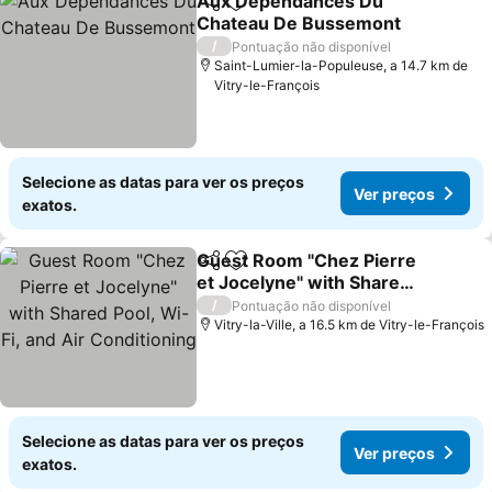
Aux Dependances Du
Partilhar
Adicionar aos favoritos
Chateau De Bussemont
Ver preços
/
Pontuação não disponível
Saint-Lumier-la-Populeuse, a 14.7 km de
Vitry-le-François
Selecione as datas para ver os preços
Ver preços
exatos.
Guest Room "Chez Pierre
Partilhar
Adicionar aos favoritos
et Jocelyne" with Shared
Pool, Wi-Fi, and Air
Ver preços
/
Pontuação não disponível
Conditioning
Vitry-la-Ville, a 16.5 km de Vitry-le-François
Selecione as datas para ver os preços
Ver preços
exatos.