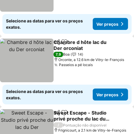
Selecione as datas para ver os preços
Ver preços
exatos.
Chambre d hôte lac du
Partilhar
Adicionar aos favoritos
Der orconiat
Ver preços
7,9
Boa
14
Orconte, a 12.6 km de Vitry-le-François
Passeios a pé locais
Ver preços
Selecione as datas para ver os preços
Ver preços
exatos.
Sweet Escape - Studio
Partilhar
Adicionar aos favoritos
privé proche du lac du
Der
Ver preços
/
Pontuação não disponível
Frignicourt, a 2.1 km de Vitry-le-François