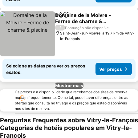
Domaine de la Moivre -
Partilhar
Adicionar aos favoritos
Ferme de charme &
piscine
Ver preços
/
Pontuação não disponível
Saint-Jean-sur-Moivre, a 19.7 km de Vitry-
le-François
Selecione as datas para ver os preços
Ver preços
exatos.
Mostrar mais
Os preços e a disponibilidade que recebemos dos sites de reserva
mudam frequentemente. Como tal, pode haver diferenças entre as
ofertas que consulta no trivago e os preços que estão disponíveis
nos sites de reserva.
Perguntas Frequentes sobre Vitry-le-François
Categorias de hotéis populares em Vitry-le-
François