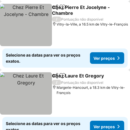
Chez Pierre Et Jocelyne -
Partilhar
Adicionar aos favoritos
Chambre
Ver preços
/
Pontuação não disponível
Vitry-la-Ville, a 16.5 km de Vitry-le-François
Selecione as datas para ver os preços
Ver preços
exatos.
Chez Laure Et Gregory
Partilhar
Adicionar aos favoritos
Ver
/
Pontuação não disponível
Margerie-Hancourt, a 18.3 km de Vitry-le-
François
Selecione as datas para ver os preços
Ver preços
exatos.