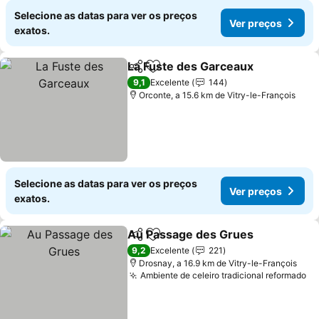
Selecione as datas para ver os preços
Ver preços
exatos.
La Fuste des Garceaux
Partilhar
Adicionar aos favoritos
Ver
9,1
Excelente
144
Orconte, a 15.6 km de Vitry-le-François
Selecione as datas para ver os preços
Ver preços
exatos.
Au Passage des Grues
Partilhar
Adicionar aos favoritos
Ver
9,2
Excelente
221
Drosnay, a 16.9 km de Vitry-le-François
Ambiente de celeiro tradicional reformado
Ve