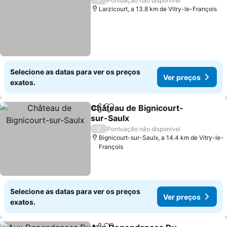
Pontuação não disponível
Larzicourt, a 13.8 km de Vitry-le-François
Selecione as datas para ver os preços
Ver preços
exatos.
Château de Bignicourt-
Partilhar
Adicionar aos favoritos
sur-Saulx
Ver preços
/
Pontuação não disponível
Bignicourt-sur-Saulx, a 14.4 km de Vitry-le-
François
Selecione as datas para ver os preços
Ver preços
exatos.