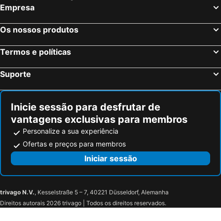
Empresa
Droyes, bed and breakfasts
Sarry, bed and breakfasts
Mathaux, bed and breakfasts
Saint-Jean-sur-Moivre, bed and breakfasts
Os nossos produtos
Saint-Lumier-la-Populeuse, bed and breakfasts
Longeville-en-Barrois, bed and breakfasts
Termos e políticas
Suporte
Inicie sessão para desfrutar de
vantagens exclusivas para membros
Personalize a sua experiência
Ofertas e preços para membros
Iniciar sessão
trivago N.V.
, Kesselstraße 5 – 7, 40221 Düsseldorf, Alemanha
Direitos autorais 2026 trivago | Todos os direitos reservados.