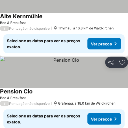
Alte Kernmühle
Ver preços
Bed & Breakfast
/
Thyrnau, a 16.8 km de Waldkirchen
Pontuação não disponível
Selecione as datas para ver os preços
Ver preços
exatos.
Partilhar
Ad
Pension Cio
Ver preços
Bed & Breakfast
/
Grafenau, a 18.0 km de Waldkirchen
Pontuação não disponível
Selecione as datas para ver os preços
Ver preços
exatos.