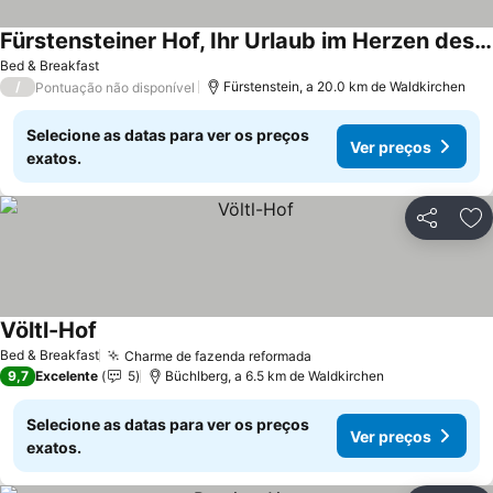
Fürstensteiner Hof, Ihr Urlaub im Herzen des Bayerischen Waldes
Ver preços
Bed & Breakfast
/
Fürstenstein, a 20.0 km de Waldkirchen
Pontuação não disponível
Selecione as datas para ver os preços
Ver preços
exatos.
Partilhar
Ad
Völtl-Hof
Ver preços
Bed & Breakfast
Charme de fazenda reformada
Ver preços
9,7
Excelente
5
Büchlberg, a 6.5 km de Waldkirchen
Selecione as datas para ver os preços
Ver preços
exatos.