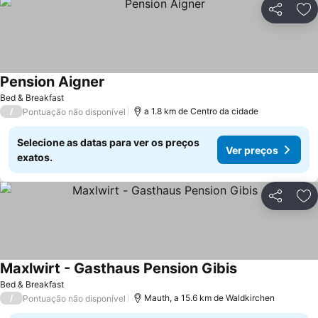
Partilhar
Ad
Pension Aigner
Ver preços
Bed & Breakfast
/
a 1.8 km de Centro da cidade
Pontuação não disponível
Selecione as datas para ver os preços
Ver preços
exatos.
Partilhar
Ad
Maxlwirt - Gasthaus Pension Gibis
Ver preços
Bed & Breakfast
/
Mauth, a 15.6 km de Waldkirchen
Pontuação não disponível