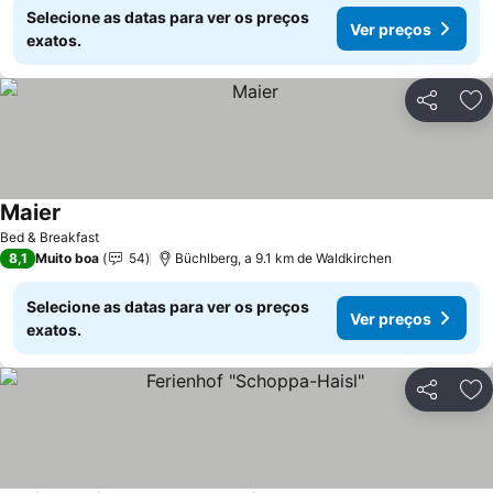
Selecione as datas para ver os preços
Ver preços
exatos.
Partilhar
Ad
Maier
Ver preços
Bed & Breakfast
8,1
Muito boa
54
Büchlberg, a 9.1 km de Waldkirchen
Selecione as datas para ver os preços
Ver preços
exatos.
Partilhar
Ad