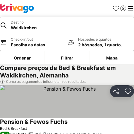
Favoritos
Iniciar
Me
Destino
Waldkirchen
Check-in/out
Hóspedes e quartos
Escolha as datas
2 hóspedes, 1 quarto.
Ordenar
Filtrar
Mapa
Compare preços de Bed & Breakfast em
Waldkirchen, Alemanha
Como os pagamentos influenciam os resultados
Partilhar
Ad
Pension & Fewos Fuchs
Ver preços
Bed & Breakfast