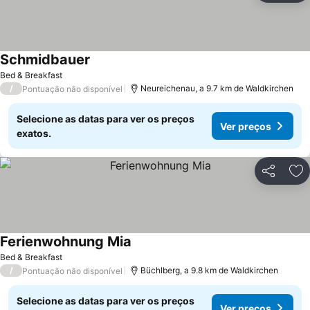
Schmidbauer
Ver preços
Bed & Breakfast
/
Neureichenau, a 9.7 km de Waldkirchen
Pontuação não disponível
Selecione as datas para ver os preços
Ver preços
exatos.
Partilhar
Ad
Ferienwohnung Mia
Ver preços
Bed & Breakfast
/
Büchlberg, a 9.8 km de Waldkirchen
Pontuação não disponível
Selecione as datas para ver os preços
Ver preços