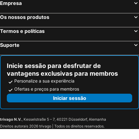
Empresa
Kvilda, bed and breakfasts
Grafenau, bed and breakfasts
Aigen-Schlägl, bed and breakfasts
Lhenice, bed and breakfasts
Os nossos produtos
Nová Pec, bed and breakfasts
Andorf, bed and breakfasts
Termos e políticas
Suporte
Inicie sessão para desfrutar de
vantagens exclusivas para membros
Personalize a sua experiência
Ofertas e preços para membros
Iniciar sessão
trivago N.V.
, Kesselstraße 5 – 7, 40221 Düsseldorf, Alemanha
Direitos autorais 2026 trivago | Todos os direitos reservados.