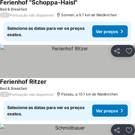
Ferienhof "Schoppa-Haisl"
Ver preços
Bed & Breakfast
/
Sonnen, a 9.7 km de Waldkirchen
Pontuação não disponível
Selecione as datas para ver os preços
Ver preços
exatos.
Partilhar
Ad
Ferienhof Ritzer
Ver preços
Bed & Breakfast
/
Passau, a 10.1 km de Waldkirchen
Pontuação não disponível
Selecione as datas para ver os preços
Ver preços
exatos.
Partilhar
Ad