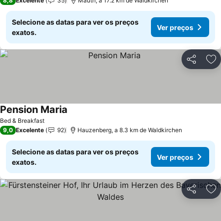
8,8
Excelente
35
Mauth, a 17.2 km de Waldkirchen
Selecione as datas para ver os preços
Ver preços
exatos.
Partilhar
Ad
Pension Maria
Ver preços
Bed & Breakfast
9,0
Excelente
92
Hauzenberg, a 8.3 km de Waldkirchen
Selecione as datas para ver os preços
Ver preços
exatos.
Partilhar
Ad