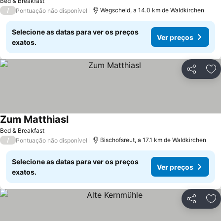
Bed & Breakfast
/
Wegscheid, a 14.0 km de Waldkirchen
Pontuação não disponível
Selecione as datas para ver os preços
Ver preços
exatos.
Partilhar
Ad
Zum Matthiasl
Ver preços
Bed & Breakfast
/
Bischofsreut, a 17.1 km de Waldkirchen
Pontuação não disponível
Selecione as datas para ver os preços
Ver preços
exatos.
Partilhar
Ad