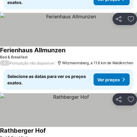
exatos.
Partilhar
Ad
Ferienhaus Allmunzen
Ver preços
Bed & Breakfast
/
Witzmannsberg, a 11.6 km de Waldkirchen
Pontuação não disponível
Selecione as datas para ver os preços
Ver preços
exatos.
Partilhar
Ad
Rathberger Hof
Ver preços