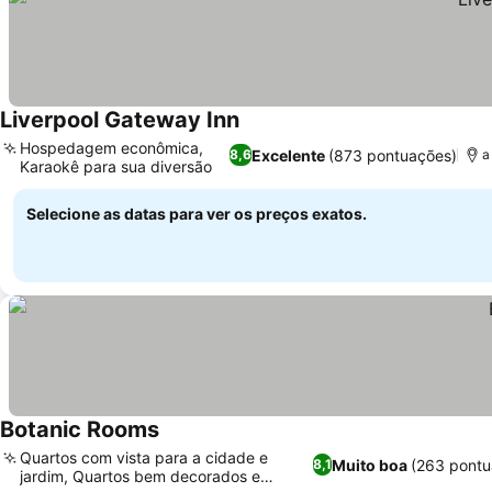
Liverpool Gateway Inn
Hospedagem econômica,
Excelente
(873 pontuações)
8,6
a
Karaokê para sua diversão
Selecione as datas para ver os preços exatos.
Botanic Rooms
Quartos com vista para a cidade e
Muito boa
(263 pontu
8,1
jardim, Quartos bem decorados e