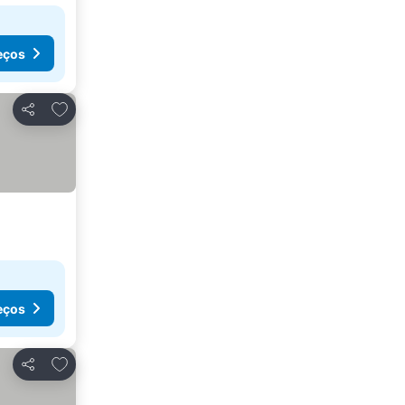
eços
Adicionar aos favoritos
Partilhar
eços
Adicionar aos favoritos
Partilhar