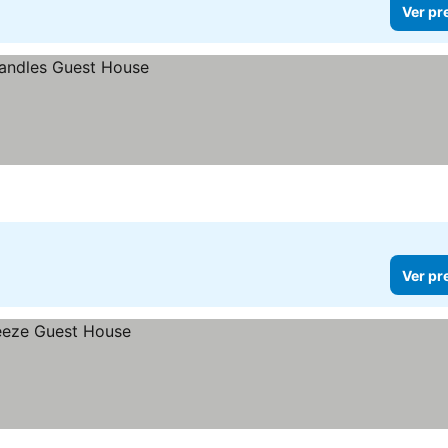
Ver pr
Ver pr