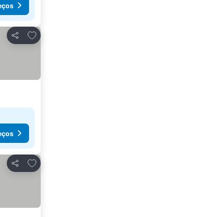
eços
Adicionar aos favoritos
Partilhar
eços
Adicionar aos favoritos
Partilhar