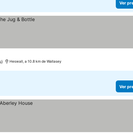
Ver pr
s)
Heswall, a 10.8 km de Wallasey
Ver pr