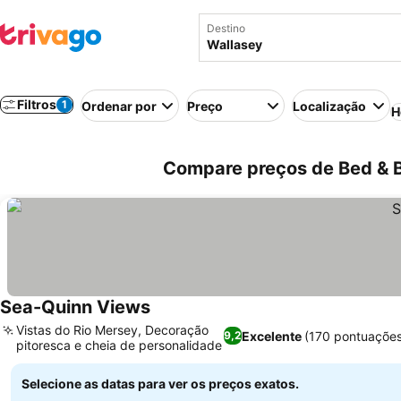
Destino
Filtros
1
Ordenar por
Preço
Localização
H
Compare preços de Bed & B
Sea-Quinn Views
Vistas do Rio Mersey, Decoração
Excelente
(170 pontuações
9,2
pitoresca e cheia de personalidade
Selecione as datas para ver os preços exatos.