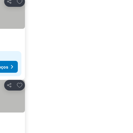
Adicionar aos favoritos
Partilhar
eços
Adicionar aos favoritos
Partilhar