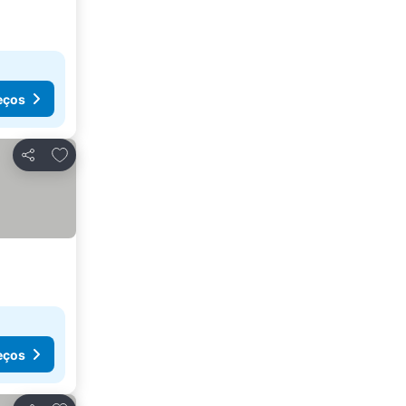
eços
Adicionar aos favoritos
Partilhar
eços