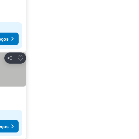
eços
Adicionar aos favoritos
Partilhar
eços