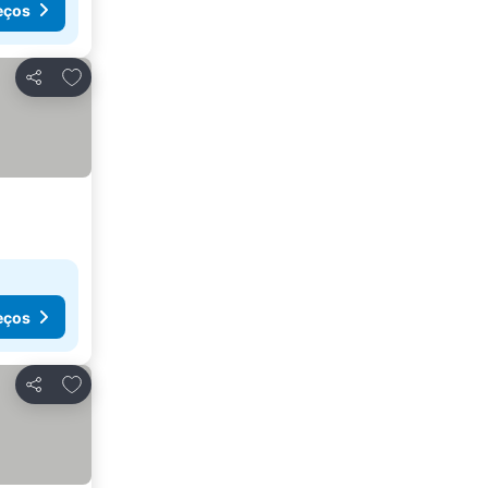
eços
Adicionar aos favoritos
Partilhar
eços
Adicionar aos favoritos
Partilhar