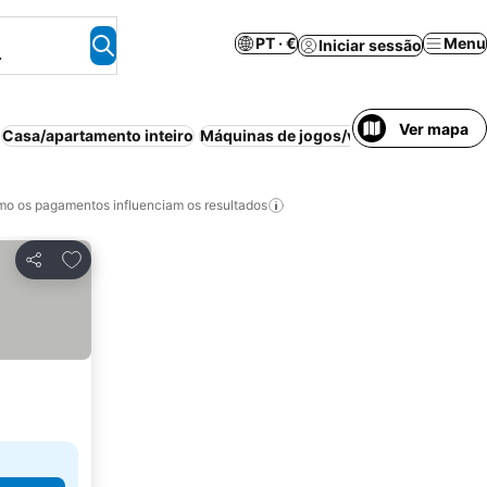
PT · €
Menu
Iniciar sessão
.
Ver mapa
Casa/apartamento inteiro
Máquinas de jogos/videojogos
Ar con
o os pagamentos influenciam os resultados
Adicionar aos favoritos
Partilhar