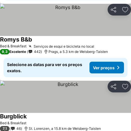
Partilhar
Ad
Romys B&b
Bed & Breakfast
Serviços de esqui e bicicleta no local
9,3
Excelente
442
Prags, a 5.3 km de Welsberg-Taisten
Selecione as datas para ver os preços
Ver preços
exatos.
Partilhar
Ad
Burgblick
Bed & Breakfast
7,1
46
St. Lorenzen, a 15.8 km de Welsberg-Taisten