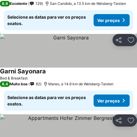
8,9
Excelente
129
San Candido, a 13.5 km de Welsberg-Taisten
Selecione as datas para ver os preços
Ver preços
exatos.
Partilhar
Ad
Garni Sayonara
Bed & Breakfast
8,4
Muito boa
82
Mareo, a 14.6 km de Welsberg-Taisten
Selecione as datas para ver os preços
Ver preços
exatos.
Partilhar
Ad