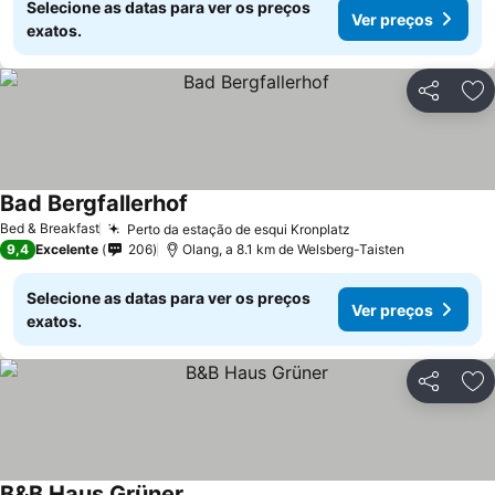
Selecione as datas para ver os preços
Ver preços
exatos.
Partilhar
Ad
Bad Bergfallerhof
Bed & Breakfast
Perto da estação de esqui Kronplatz
9,4
Excelente
206
Olang, a 8.1 km de Welsberg-Taisten
Selecione as datas para ver os preços
Ver preços
exatos.
Partilhar
Ad
B&B Haus Grüner