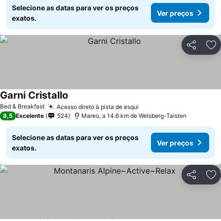
Selecione as datas para ver os preços
Ver preços
exatos.
Partilhar
Ad
Garni Cristallo
Bed & Breakfast
Acesso direto à pista de esqui
8,5
Excelente
524
Mareo, a 14.6 km de Welsberg-Taisten
Selecione as datas para ver os preços
Ver preços
exatos.
Partilhar
Ad