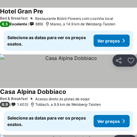
Hotel Gran Pre
Bed & Breakfast
Restaurante Bistró Flowers com cozinha local
8,5
Excelente
889
Mareo, a 14.9 km de Welsberg-Taisten
Selecione as datas para ver os preços
Ver preços
exatos.
Partilhar
Ad
Casa Alpina Dobbiaco
Bed & Breakfast
Acesso direto às pistas de esqui
6,9
1.403
Toblach, a 9.9 km de Welsberg-Taisten
Selecione as datas para ver os preços
Ver preços
exatos.