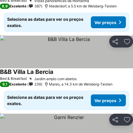
Bed & Breakfast
Vistas panorâmicas da montanha
8,9
Excelente
387
Niederdorf, a 5.5 km de Welsberg-Taisten
Selecione as datas para ver os preços
Ver preços
exatos.
Partilhar
Ad
B&B Villa La Bercia
Bed & Breakfast
Jardim amplo com abetos
9,1
Excelente
236
Mareo, a 14.3 km de Welsberg-Taisten
Selecione as datas para ver os preços
Ver preços
exatos.
Partilhar
Ad