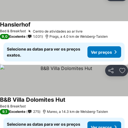
Hanslerhof
Bed & Breakfast
Centro de atividades ao ar livre
9,0
Excelente
1.031
Prags, a 4.0 km de Welsberg-Taisten
Selecione as datas para ver os preços
Ver preços
exatos.
Partilhar
Ad
B&B Villa Dolomites Hut
Bed & Breakfast
9,1
Excelente
275
Mareo, a 14.3 km de Welsberg-Taisten
Selecione as datas para ver os preços
Ver preços