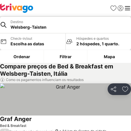
Favoritos
Iniciar
Me
Destino
Welsberg-Taisten
Check-in/out
Hóspedes e quartos
Escolha as datas
2 hóspedes, 1 quarto.
Ordenar
Filtrar
Mapa
Compare preços de Bed & Breakfast em
Welsberg-Taisten, Itália
Como os pagamentos influenciam os resultados
Partilhar
Ad
Graf Anger
Bed & Breakfast