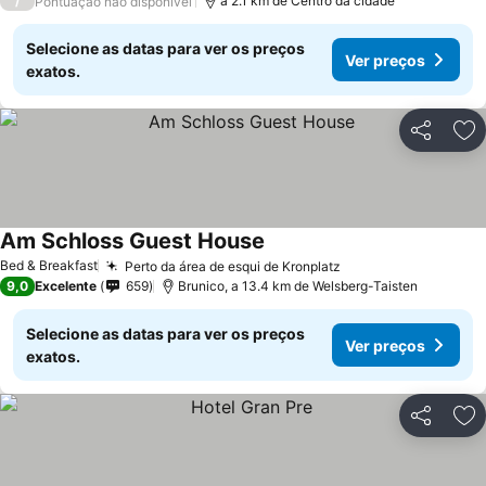
/
a 2.1 km de Centro da cidade
Pontuação não disponível
Selecione as datas para ver os preços
Ver preços
exatos.
Partilhar
Ad
Am Schloss Guest House
Bed & Breakfast
Perto da área de esqui de Kronplatz
9,0
Excelente
659
Brunico, a 13.4 km de Welsberg-Taisten
Selecione as datas para ver os preços
Ver preços
exatos.
Partilhar
Ad