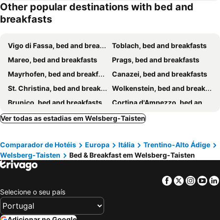
Other popular destinations with bed and
breakfasts
Vigo di Fassa, bed and breakfasts
Toblach, bed and breakfasts
Mareo, bed and breakfasts
Prags, bed and breakfasts
Mayrhofen, bed and breakfasts
Canazei, bed and breakfasts
St. Christina, bed and breakfasts
Wolkenstein, bed and breakfasts
Brunico, bed and breakfasts
Cortina d'Ampezzo, bed and breakfasts
Corvara, bed and breakfasts
Sappada, bed and breakfasts
Ver todas as estadias em Welsberg-Taisten
Kiens, bed and breakfasts
Bressanone, bed and breakfasts
Comparador de Hotéis
Europa
Itália
Trentino-Alto Ádige
Kastelruth, bed and breakfasts
Campitello di Fassa, bed and breakfasts
Welsberg-Taisten
Bed & Breakfast em Welsberg-Taisten
Auronzo di Cadore, bed and breakfasts
Funes, bed and breakfasts
Pozza di Fassa, bed and breakfasts
Niederdorf, bed and breakfasts
Facebook
Twitter
Insta
Yo
San Pietro di Cadore, bed and breakfasts
Sillian, bed and breakfasts
Selecione o seu país
San Cassiano, bed and breakfasts
Rocca Pietore, bed and breakfasts
Villanders, bed and breakfasts
San Nicolò di Comelico, bed and breakfasts
Adicionar no Google