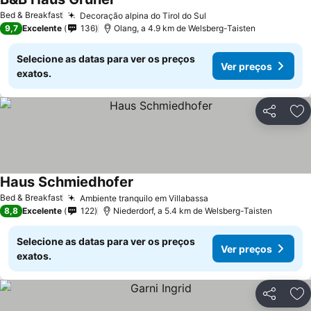
Bed & Breakfast
Decoração alpina do Tirol do Sul
9,7
Excelente
136
Olang, a 4.9 km de Welsberg-Taisten
Selecione as datas para ver os preços
Ver preços
exatos.
Partilhar
Ad
Haus Schmiedhofer
Bed & Breakfast
Ambiente tranquilo em Villabassa
8,8
Excelente
122
Niederdorf, a 5.4 km de Welsberg-Taisten
Selecione as datas para ver os preços
Ver preços
exatos.
Partilhar
Ad