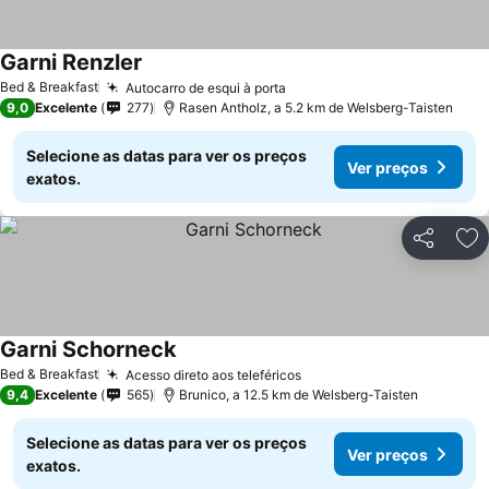
Garni Renzler
Bed & Breakfast
Autocarro de esqui à porta
9,0
Excelente
277
Rasen Antholz, a 5.2 km de Welsberg-Taisten
Selecione as datas para ver os preços
Ver preços
exatos.
Partilhar
Ad
Garni Schorneck
Bed & Breakfast
Acesso direto aos teleféricos
9,4
Excelente
565
Brunico, a 12.5 km de Welsberg-Taisten
Selecione as datas para ver os preços
Ver preços
exatos.