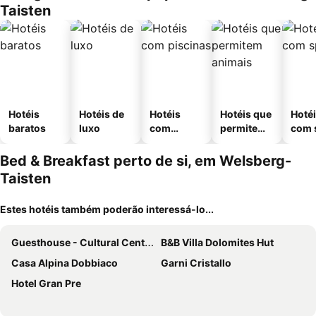
Taisten
Hotéis
Hotéis de
Hotéis
Hotéis que
Hoté
baratos
luxo
com
permitem
com 
piscinas
animais
Bed & Breakfast perto de si, em Welsberg-
Taisten
Estes hotéis também poderão interessá-lo...
Guesthouse - Cultural Center Gustav Mahler
B&B Villa Dolomites Hut
Casa Alpina Dobbiaco
Garni Cristallo
Hotel Gran Pre