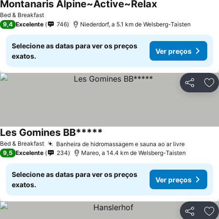
Montanaris Alpine~Active~Relax
Bed & Breakfast
9,4
Excelente
746
Niederdorf, a 5.1 km de Welsberg-Taisten
Selecione as datas para ver os preços
Ver preços
exatos.
Partilhar
Ad
Les Gomines BB*****
Bed & Breakfast
Banheira de hidromassagem e sauna ao ar livre
9,5
Excelente
234
Mareo, a 14.4 km de Welsberg-Taisten
Selecione as datas para ver os preços
Ver preços
exatos.
Partilhar
Ad