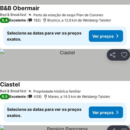
B&B Obermair
Bed & Breakfast
Perto da estação de esqui Plan de Corones
9,4
Excelente
182
Brunico, a 12.9 km de Welsberg-Taisten
Selecione as datas para ver os preços
Ver preços
exatos.
Partilhar
Ad
Ciastel
Bed & Breakfast
Propriedade histórica familiar
9,5
Excelente
438
Mareo, a 14.5 km de Welsberg-Taisten
Selecione as datas para ver os preços
Ver preços
exatos.