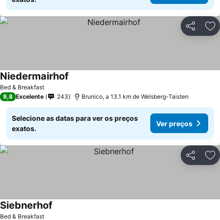
Partilhar
Ad
Niedermairhof
Bed & Breakfast
9,8
Excelente
243
Brunico, a 13.1 km de Welsberg-Taisten
Selecione as datas para ver os preços
Ver preços
exatos.
Partilhar
Ad
Siebnerhof
Bed & Breakfast