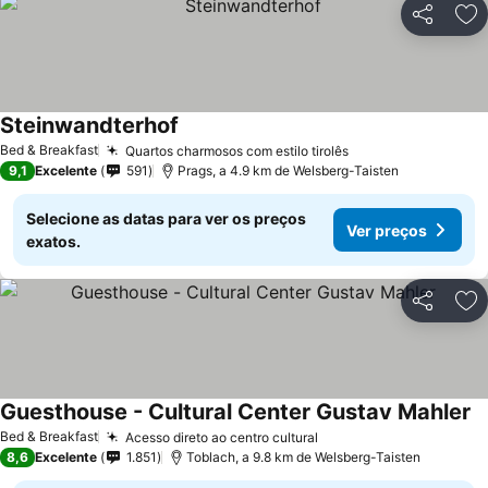
Partilhar
Ad
Steinwandterhof
Bed & Breakfast
Quartos charmosos com estilo tirolês
9,1
Excelente
591
Prags, a 4.9 km de Welsberg-Taisten
Selecione as datas para ver os preços
Ver preços
exatos.
Partilhar
Ad
Guesthouse - Cultural Center Gustav Mahler
Bed & Breakfast
Acesso direto ao centro cultural
8,6
Excelente
1.851
Toblach, a 9.8 km de Welsberg-Taisten