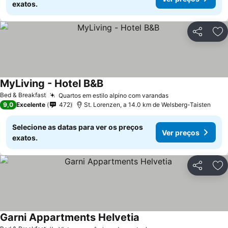
exatos.
Partilhar
Ad
MyLiving - Hotel B&B
Bed & Breakfast
Quartos em estilo alpino com varandas
9,0
Excelente
472
St. Lorenzen, a 14.0 km de Welsberg-Taisten
Selecione as datas para ver os preços
Ver preços
exatos.
Partilhar
Ad
Garni Appartments Helvetia