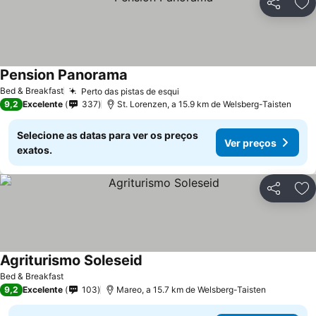
Partilhar
Ad
Pension Panorama
Bed & Breakfast
Perto das pistas de esqui
9,2
Excelente
337
St. Lorenzen, a 15.9 km de Welsberg-Taisten
Selecione as datas para ver os preços
Ver preços
exatos.
Partilhar
Ad
Agriturismo Soleseid
Bed & Breakfast
9,2
Excelente
103
Mareo, a 15.7 km de Welsberg-Taisten