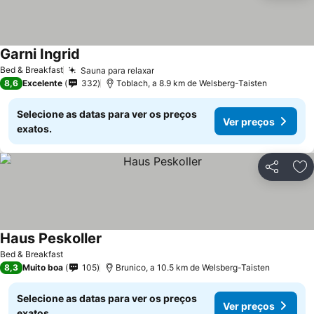
Garni Ingrid
Bed & Breakfast
Sauna para relaxar
8,6
Excelente
332
Toblach, a 8.9 km de Welsberg-Taisten
Selecione as datas para ver os preços
Ver preços
exatos.
Partilhar
Ad
Haus Peskoller
Bed & Breakfast
8,3
Muito boa
105
Brunico, a 10.5 km de Welsberg-Taisten
Selecione as datas para ver os preços
Ver preços
exatos.