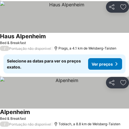
Partilhar
Ad
Haus Alpenheim
Bed & Breakfast
/
Prags, a 4.1 km de Welsberg-Taisten
Pontuação não disponível
Selecione as datas para ver os preços
Ver preços
exatos.
Partilhar
Ad
Alpenheim
Bed & Breakfast
/
Toblach, a 8.8 km de Welsberg-Taisten
Pontuação não disponível