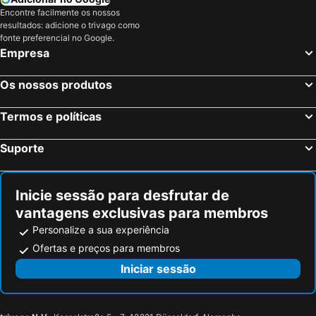
Encontre facilmente os nossos
Lajen, bed and breakfasts
La Villa, bed and breakfasts
resultados: adicione o trivago como
Lozzo di Cadore, bed and breakfasts
Ahrntal, bed and breakfasts
fonte preferencial no Google.
Empresa
Pieve di Cadore, bed and breakfasts
Terenten, bed and breakfasts
St. Lorenzen, bed and breakfasts
Badia, bed and breakfasts
Os nossos produtos
Santo Stefano di Cadore, bed and breakfasts
Kartitsch, bed and breakfasts
Termos e políticas
Matrei, bed and breakfasts
Mühlbach, bed and breakfasts
Calalzo di Cadore, bed and breakfasts
Colfosco, bed and breakfasts
Suporte
St. Ulrich, bed and breakfasts
Misurina, bed and breakfasts
St. Martin in Thurn, bed and breakfasts
Rasen Antholz, bed and breakfasts
Inicie sessão para desfrutar de
vantagens exclusivas para membros
Personalize a sua experiência
Ofertas e preços para membros
Iniciar sessão