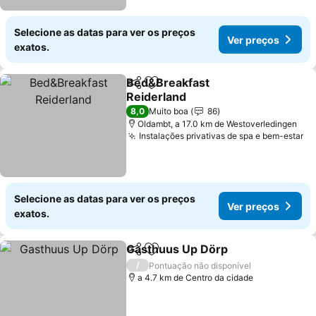
Selecione as datas para ver os preços
Ver preços
exatos.
Bed&Breakfast
Partilhar
Adicionar aos favoritos
Reiderland
8,0
Muito boa
86
Oldambt, a 17.0 km de Westoverledingen
Instalações privativas de spa e bem-estar
Selecione as datas para ver os preços
Ver preços
exatos.
Gasthuus Up Dörp
Partilhar
Adicionar aos favoritos
/
Pontuação não disponível
a 4.7 km de Centro da cidade