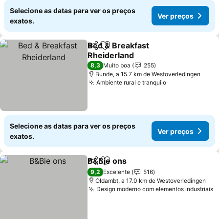
Selecione as datas para ver os preços
Ver preços
exatos.
Bed & Breakfast
Partilhar
Adicionar aos favoritos
Rheiderland
8,3
Muito boa
255
Bunde, a 15.7 km de Westoverledingen
Ambiente rural e tranquilo
Selecione as datas para ver os preços
Ver preços
exatos.
B&Bie ons
Partilhar
Adicionar aos favoritos
9,2
Excelente
516
Oldambt, a 17.0 km de Westoverledingen
Design moderno com elementos industriais