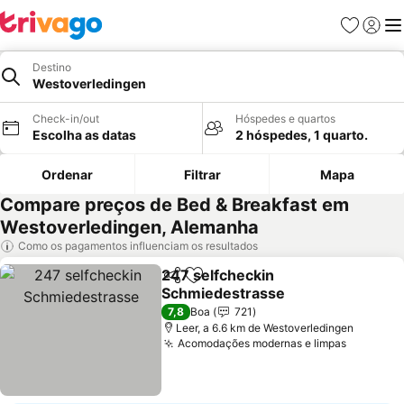
Favoritos
Iniciar
Me
Destino
Westoverledingen
Check-in/out
Hóspedes e quartos
Escolha as datas
2 hóspedes, 1 quarto.
Ordenar
Filtrar
Mapa
Compare preços de Bed & Breakfast em
Westoverledingen, Alemanha
Como os pagamentos influenciam os resultados
247 selfcheckin
Partilhar
Adicionar aos favoritos
Schmiedestrasse
7,8
Boa
721
Leer, a 6.6 km de Westoverledingen
Acomodações modernas e limpas