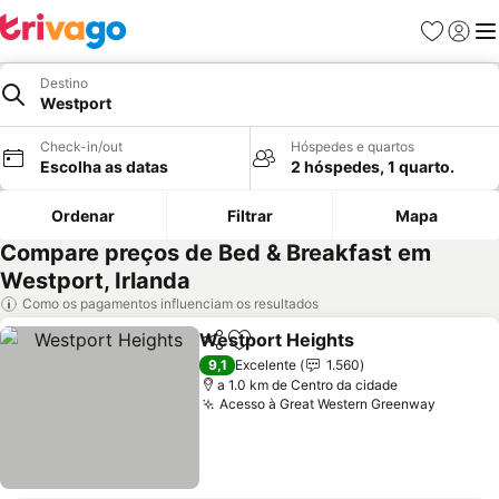
Favoritos
Iniciar
Me
Destino
Westport
Check-in/out
Hóspedes e quartos
Escolha as datas
2 hóspedes, 1 quarto.
Ordenar
Filtrar
Mapa
Compare preços de Bed & Breakfast em
Westport, Irlanda
Como os pagamentos influenciam os resultados
Westport Heights
Partilhar
Adicionar aos favoritos
9,1
Excelente
1.560
a 1.0 km de Centro da cidade
Acesso à Great Western Greenway