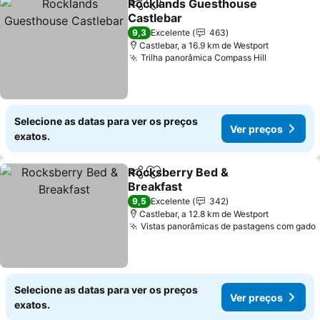
Rocklands Guesthouse
Partilhar
Adicionar aos favoritos
Castlebar
9,3
Excelente
463
Castlebar, a 16.9 km de Westport
Trilha panorâmica Compass Hill
Selecione as datas para ver os preços
Ver preços
exatos.
Rocksberry Bed &
Partilhar
Adicionar aos favoritos
Breakfast
9,5
Excelente
342
Castlebar, a 12.8 km de Westport
Vistas panorâmicas de pastagens com gado
Selecione as datas para ver os preços
Ver preços
exatos.