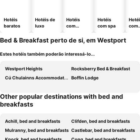
Hotéis
Hotéis de
Hotéis
Hotéis
Hoté
baratos
luxo
com
com spa
com
piscinas
esta
ment
Bed & Breakfast perto de si, em Westport
Estes hotéis também poderão interessá-lo...
Westport Heights
Rocksberry Bed & Breakfast
Cú Chulainns Accommodation
Boffin Lodge
Other popular destinations with bed and
breakfasts
Achill, bed and breakfasts
Clifden, bed and breakfasts
Mulranny, bed and breakfasts
Castlebar, bed and breakfasts
Knock, bed and breakfasts
Cong, bed and breakfasts