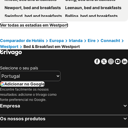
Newport, bed and breakfasts
Leenaun, bed and breakfasts
Swinford, bed and breakfasts
Ballina, bed and breakfasts
Ballinrobe, bed and breakfasts
Louisburgh, bed and breakfasts
Ver todas as estadias em Westport
Renvyle, bed and breakfasts
Claremorris, bed and breakfasts
Comparador de Hotéis
Europa
Irlanda
Eire
Connacht
Oughterard, bed and breakfasts
Inishbofin Island, bed and breakfasts
Westport
Bed & Breakfast em Westport
Killala, bed and breakfasts
Foxford, bed and breakfasts
Headford, bed and breakfasts
Kiltimagh, bed and breakfasts
Facebook
Twitter
Insta
Yo
Dugort, bed and breakfasts
Clonbur, bed and breakfasts
Selecione o seu país
Adicionar no Google
Encontre facilmente os nossos
resultados: adicione o trivago como
fonte preferencial no Google.
Empresa
Os nossos produtos