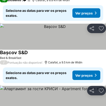
10
Excelente
5
Calafat, a 8.8 km de Widin
Selecione as datas para ver os preços
Ver preços
exatos.
Partilhar
Ad
Bașcov S&D
Bed & Breakfast
/
Calafat, a 9.5 km de Widin
Pontuação não disponível
Selecione as datas para ver os preços
Ver preços
exatos.
Partilhar
Ad