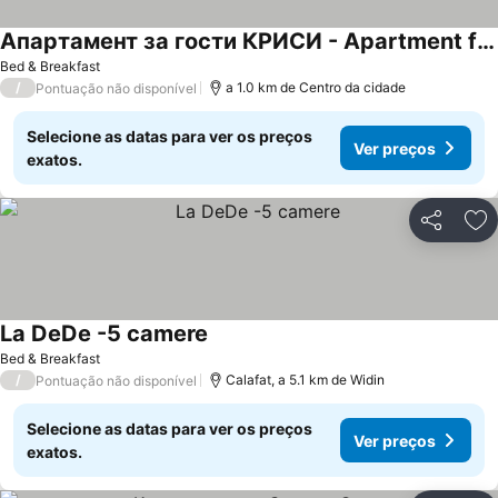
Апартамент за гости КРИСИ - Apartment for rent KRISI
Bed & Breakfast
/
a 1.0 km de Centro da cidade
Pontuação não disponível
Selecione as datas para ver os preços
Ver preços
exatos.
Partilhar
Ad
La DeDe -5 camere
Bed & Breakfast
/
Calafat, a 5.1 km de Widin
Pontuação não disponível
Selecione as datas para ver os preços
Ver preços
exatos.