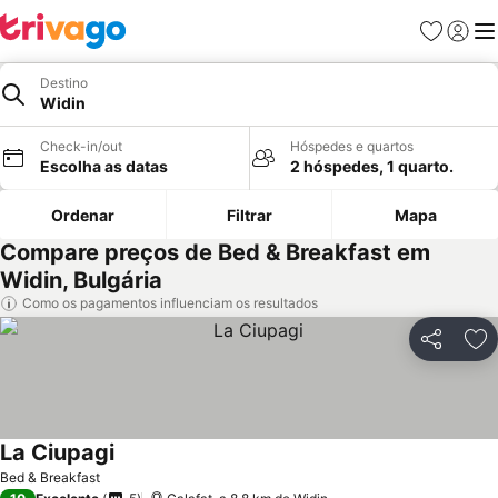
Favoritos
Iniciar
Me
Destino
Widin
Check-in/out
Hóspedes e quartos
Escolha as datas
2 hóspedes, 1 quarto.
Ordenar
Filtrar
Mapa
Compare preços de Bed & Breakfast em
Widin, Bulgária
Como os pagamentos influenciam os resultados
Partilhar
Ad
La Ciupagi
Bed & Breakfast