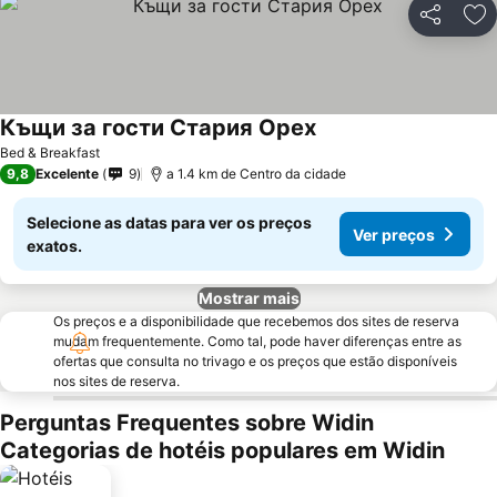
Partilhar
Ad
Къщи за гости Стария Орех
Bed & Breakfast
9,8
Excelente
9
a 1.4 km de Centro da cidade
Selecione as datas para ver os preços
Ver preços
exatos.
Mostrar mais
Os preços e a disponibilidade que recebemos dos sites de reserva
mudam frequentemente. Como tal, pode haver diferenças entre as
ofertas que consulta no trivago e os preços que estão disponíveis
nos sites de reserva.
Perguntas Frequentes sobre Widin
Categorias de hotéis populares em Widin