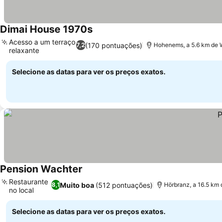
Dimai House 1970s
Ver preços
Acesso a um terraço
(170 pontuações)
7,2
Hohenems, a 5.6 km de 
relaxante
Ver preços
Selecione as datas para ver os preços exatos.
Pension Wachter
Ver preços
Restaurante
Muito boa
(512 pontuações)
8,1
Hörbranz, a 16.5 km
no local
Ver preços
Selecione as datas para ver os preços exatos.