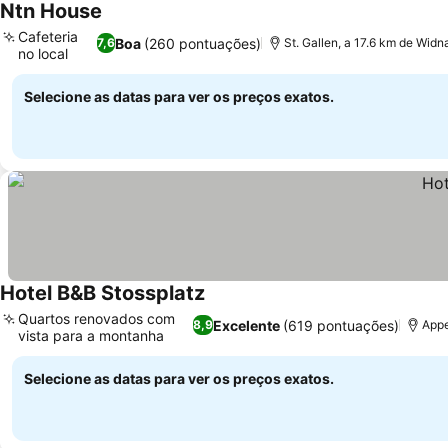
Ntn House
Ver preços
Cafeteria
Boa
(260 pontuações)
7,6
St. Gallen, a 17.6 km de Widn
no local
Ver preços
Selecione as datas para ver os preços exatos.
Hotel B&B Stossplatz
Ver preços
Quartos renovados com
Excelente
(619 pontuações)
8,9
Appe
vista para a montanha
Ver preços
Selecione as datas para ver os preços exatos.