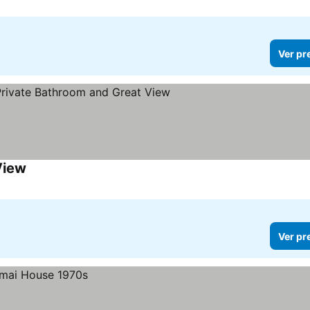
Ver pr
View
Ver preços
Ver pr