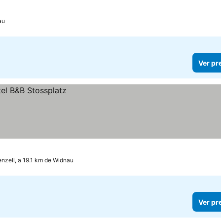
au
Ver pr
nzell, a 19.1 km de Widnau
Ver pr