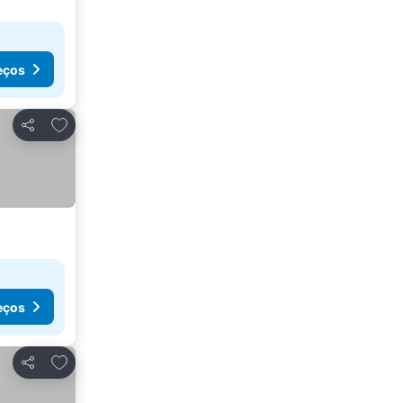
eços
Adicionar aos favoritos
Partilhar
eços
Adicionar aos favoritos
Partilhar