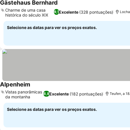
Gästehaus Bernhard
Ver preços
Charme de uma casa
Excelente
(328 pontuações)
9,1
Locha
histórica do século XIX
Ver preços
Selecione as datas para ver os preços exatos.
Alpenheim
Ver preços
Vistas panorâmicas
Excelente
(182 pontuações)
8,8
Teufen, a 1
da montanha
Ver preços
Selecione as datas para ver os preços exatos.