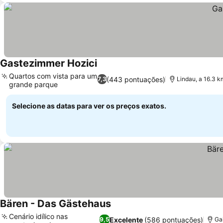
Gastezimmer Hozici
Ver preços
Quartos com vista para um
(443 pontuações)
7,3
Lindau, a 16.3 
grande parque
Ver preços
Selecione as datas para ver os preços exatos.
Bären - Das Gästehaus
Ver preços
Cenário idílico nas
Excelente
(586 pontuações)
9,5
Ga