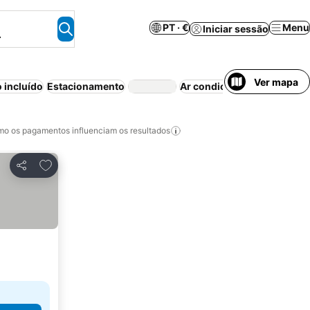
PT · €
Menu
Iniciar sessão
.
Ver mapa
 incluído
Estacionamento
Ar condicionado
Wi-fi
o os pagamentos influenciam os resultados
Adicionar aos favoritos
Partilhar