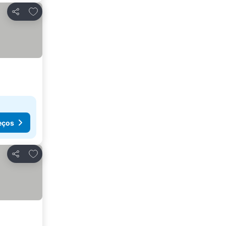
Adicionar aos favoritos
Partilhar
eços
Adicionar aos favoritos
Partilhar