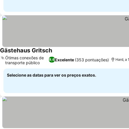
Gästehaus Gritsch
Ver preços
Ótimas conexões de
Excelente
(353 pontuações)
9,6
Hard, a
transporte público
Ver preços
Selecione as datas para ver os preços exatos.