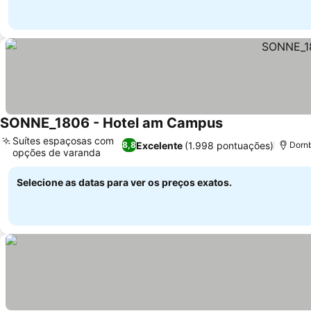
SONNE_1806 - Hotel am Campus
Ver preços
Suítes espaçosas com
Excelente
(1.998 pontuações)
8,8
Dornb
opções de varanda
Ver preços
Selecione as datas para ver os preços exatos.