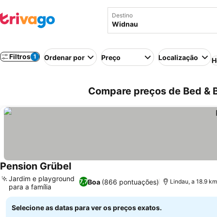
Destino
Filtros
1
Ordenar por
Preço
Localização
H
Compare preços de Bed & B
Pension Grübel
Ver preços
Jardim e playground
Boa
(866 pontuações)
7,7
Lindau, a 18.9 k
para a família
Ver preços
Selecione as datas para ver os preços exatos.