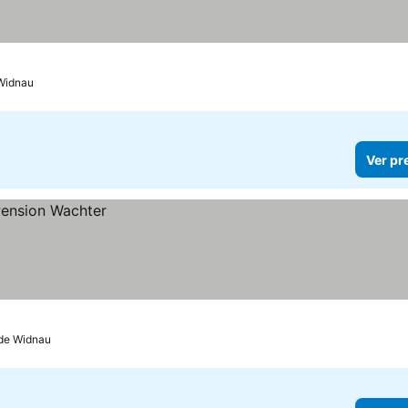
Widnau
Ver pr
 de Widnau