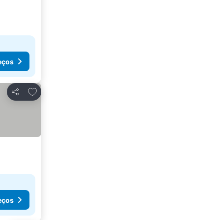
eços
Adicionar aos favoritos
Partilhar
eços