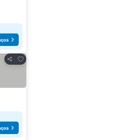
eços
Adicionar aos favoritos
Partilhar
eços