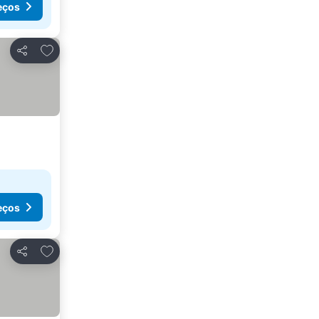
eços
Adicionar aos favoritos
Partilhar
eços
Adicionar aos favoritos
Partilhar