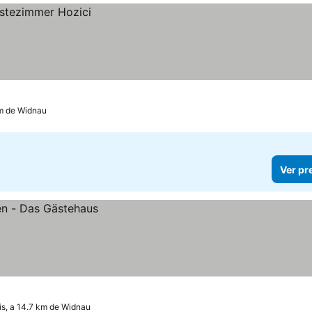
km de Widnau
Ver pr
is, a 14.7 km de Widnau