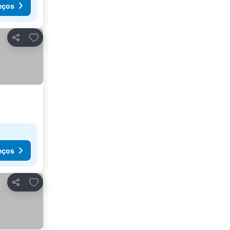
eços
Adicionar aos favoritos
Partilhar
eços
Adicionar aos favoritos
Partilhar