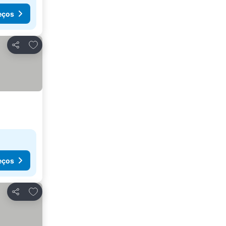
eços
Adicionar aos favoritos
Partilhar
eços
Adicionar aos favoritos
Partilhar