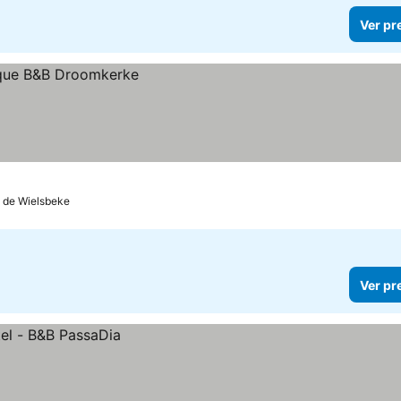
Ver pr
m de Wielsbeke
Ver pr