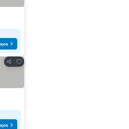
eços
Adicionar aos favoritos
Partilhar
eços