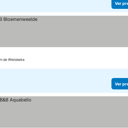
Ver pr
 km de Wielsbeke
Ver pr