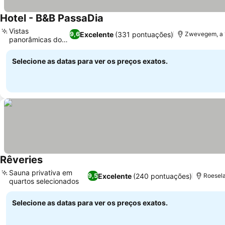
Hotel - B&B PassaDia
Vistas
Excelente
(331 pontuações)
9,6
Zwevegem, a 
panorâmicas do
campo
Selecione as datas para ver os preços exatos.
Rêveries
Sauna privativa em
Excelente
(240 pontuações)
9,5
Roesela
quartos selecionados
Selecione as datas para ver os preços exatos.