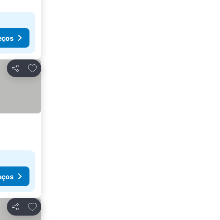
eços
Adicionar aos favoritos
Partilhar
eços
Adicionar aos favoritos
Partilhar