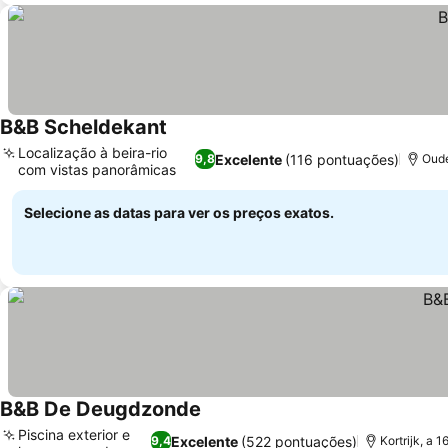
B&B Scheldekant
Localização à beira-rio
Excelente
(116 pontuações)
9,8
Oude
com vistas panorâmicas
Selecione as datas para ver os preços exatos.
B&B De Deugdzonde
Piscina exterior e
Excelente
(522 pontuações)
9,4
Kortrijk, a 