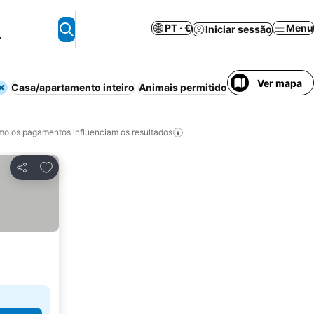
PT · €
Menu
Iniciar sessão
.
Ver mapa
Casa/apartamento inteiro
Animais permitidos
Wi-fi
Pequeno-
o os pagamentos influenciam os resultados
Adicionar aos favoritos
Partilhar