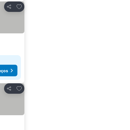
Adicionar aos favoritos
Partilhar
eços
Adicionar aos favoritos
Partilhar