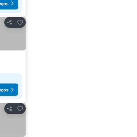
eços
Adicionar aos favoritos
Partilhar
eços
Adicionar aos favoritos
Partilhar