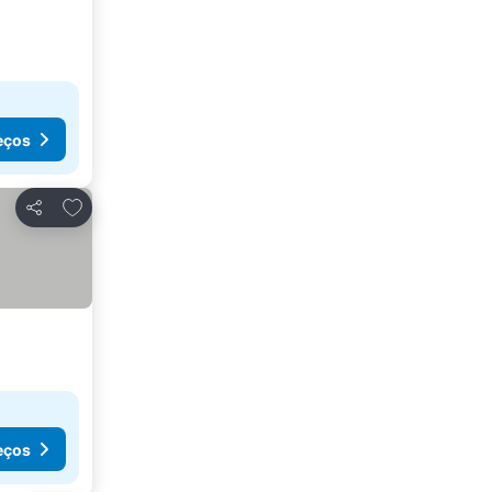
eços
Adicionar aos favoritos
Partilhar
eços