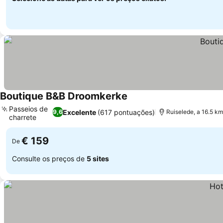
Boutique B&B Droomkerke
Passeios de
Excelente
(617 pontuações)
9,6
Ruiselede, a 16.5 k
charrete
€ 159
De
Consulte os preços de
5 sites