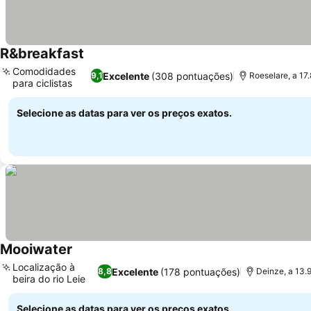
R&breakfast
Comodidades
Excelente
(308 pontuações)
9,1
Roeselare, a 17
para ciclistas
Selecione as datas para ver os preços exatos.
Mooiwater
Localização à
Excelente
(178 pontuações)
8,8
Deinze, a 13.
beira do rio Leie
Selecione as datas para ver os preços exatos.