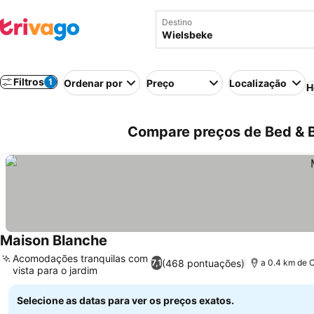
Destino
Filtros
1
Ordenar por
Preço
Localização
H
Compare preços de Bed & B
Maison Blanche
Acomodações tranquilas com
(468 pontuações)
7,1
a 0.4 km de 
vista para o jardim
Selecione as datas para ver os preços exatos.