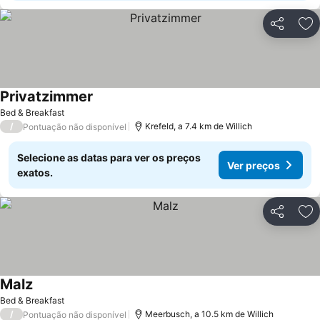
Partilhar
Ad
Privatzimmer
Bed & Breakfast
/
Krefeld, a 7.4 km de Willich
Pontuação não disponível
Selecione as datas para ver os preços
Ver preços
exatos.
Partilhar
Ad
Malz
Bed & Breakfast
/
Meerbusch, a 10.5 km de Willich
Pontuação não disponível