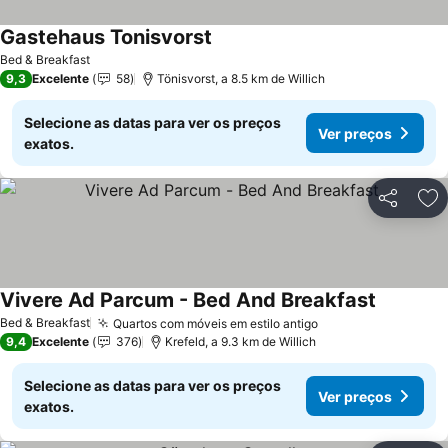
Gastehaus Tonisvorst
Bed & Breakfast
9,3
Excelente
58
Tönisvorst, a 8.5 km de Willich
Selecione as datas para ver os preços
Ver preços
exatos.
Partilhar
Ad
Vivere Ad Parcum - Bed And Breakfast
Bed & Breakfast
Quartos com móveis em estilo antigo
9,4
Excelente
376
Krefeld, a 9.3 km de Willich
Selecione as datas para ver os preços
Ver preços
exatos.