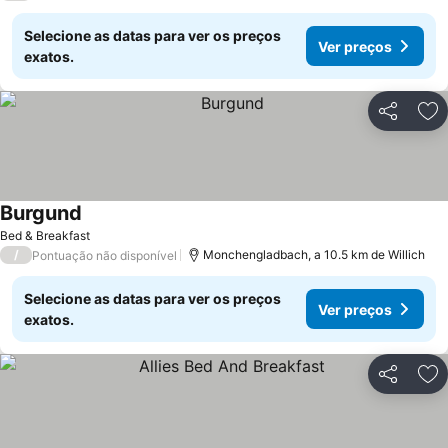
Selecione as datas para ver os preços
Ver preços
exatos.
Partilhar
Ad
Burgund
Bed & Breakfast
/
Monchengladbach, a 10.5 km de Willich
Pontuação não disponível
Selecione as datas para ver os preços
Ver preços
exatos.
Partilhar
Ad