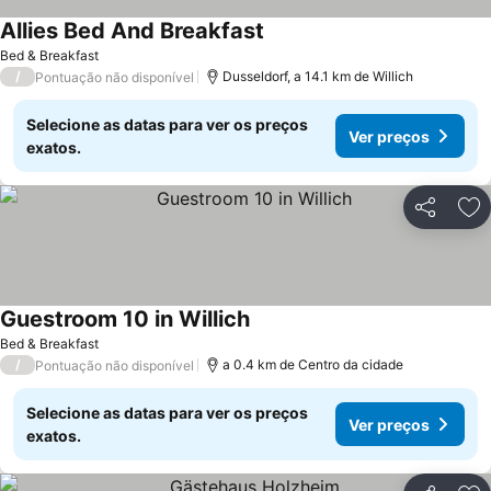
Allies Bed And Breakfast
Bed & Breakfast
/
Dusseldorf, a 14.1 km de Willich
Pontuação não disponível
Selecione as datas para ver os preços
Ver preços
exatos.
Partilhar
Ad
Guestroom 10 in Willich
Bed & Breakfast
/
a 0.4 km de Centro da cidade
Pontuação não disponível
Selecione as datas para ver os preços
Ver preços
exatos.