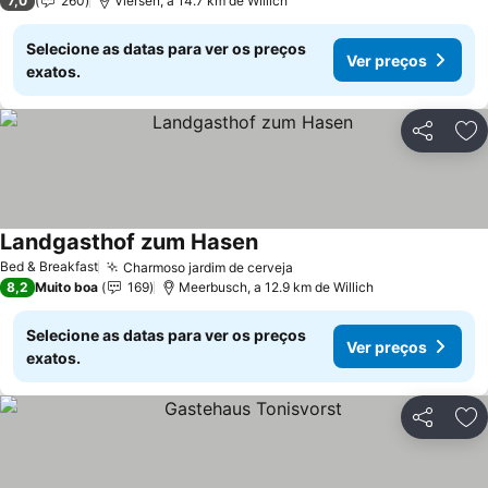
7,0
260
Viersen, a 14.7 km de Willich
Selecione as datas para ver os preços
Ver preços
exatos.
Partilhar
Ad
Landgasthof zum Hasen
Bed & Breakfast
Charmoso jardim de cerveja
8,2
Muito boa
169
Meerbusch, a 12.9 km de Willich
Selecione as datas para ver os preços
Ver preços
exatos.
Partilhar
Ad