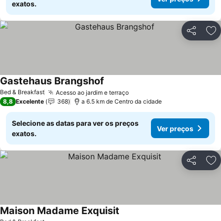
exatos.
Partilhar
Ad
Gastehaus Brangshof
Bed & Breakfast
Acesso ao jardim e terraço
8,8
Excelente
368
a 6.5 km de Centro da cidade
Selecione as datas para ver os preços
Ver preços
exatos.
Partilhar
Ad
Maison Madame Exquisit