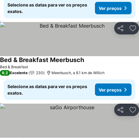
Selecione as datas para ver os preços
Ver preços
exatos.
Partilhar
Ad
Bed & Breakfast Meerbusch
Bed & Breakfast
9,2
Excelente
230
Meerbusch, a 8.1 km de Willich
Selecione as datas para ver os preços
Ver preços
exatos.
Partilhar
Ad