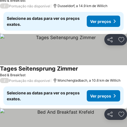
Bed & Breakfast
/
Dusseldorf, a 14.9 km de Willich
Pontuação não disponível
Selecione as datas para ver os preços
Ver preços
exatos.
Partilhar
Ad
Tages Seitensprung Zimmer
Bed & Breakfast
/
Monchengladbach, a 10.6 km de Willich
Pontuação não disponível
Selecione as datas para ver os preços
Ver preços
exatos.
Partilhar
Ad