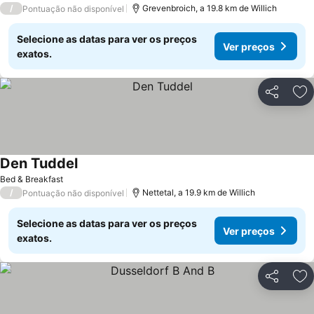
/
Grevenbroich, a 19.8 km de Willich
Pontuação não disponível
Selecione as datas para ver os preços
Ver preços
exatos.
Partilhar
Ad
Den Tuddel
Bed & Breakfast
/
Nettetal, a 19.9 km de Willich
Pontuação não disponível
Selecione as datas para ver os preços
Ver preços
exatos.
Partilhar
Ad