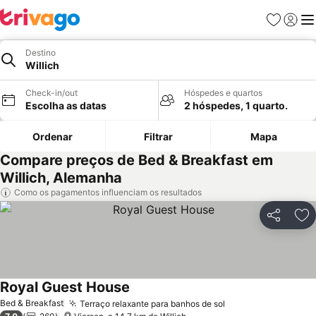
Favoritos
Iniciar
Me
Destino
Willich
Check-in/out
Hóspedes e quartos
Escolha as datas
2 hóspedes, 1 quarto.
Ordenar
Filtrar
Mapa
Compare preços de Bed & Breakfast em
Willich, Alemanha
Como os pagamentos influenciam os resultados
Partilhar
Ad
Royal Guest House
Bed & Breakfast
Terraço relaxante para banhos de sol