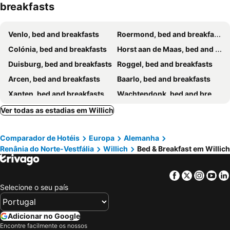
breakfasts
Venlo, bed and breakfasts
Roermond, bed and breakfasts
Colónia, bed and breakfasts
Horst aan de Maas, bed and breakfasts
Duisburg, bed and breakfasts
Roggel, bed and breakfasts
Arcen, bed and breakfasts
Baarlo, bed and breakfasts
Xanten, bed and breakfasts
Wachtendonk, bed and breakfasts
Weeze, bed and breakfasts
Niederkrüchten, bed and breakfasts
Ver todas as estadias em Willich
Maasgouw, bed and breakfasts
Dusseldorf, bed and breakfasts
Comparador de Hotéis
Europa
Alemanha
Tegelen, bed and breakfasts
Wellerlooi, bed and breakfasts
Renânia do Norte-Vestfália
Willich
Bed & Breakfast em Willich
Meerlo, bed and breakfasts
Horn, bed and breakfasts
Leudal, bed and breakfasts
Viersen, bed and breakfasts
Facebook
Twitter
Insta
Yo
Sevenum, bed and breakfasts
Meerbusch, bed and breakfasts
Selecione o seu país
Leverkusen, bed and breakfasts
Kamp-Lintfort, bed and breakfasts
Frechen, bed and breakfasts
Lottum, bed and breakfasts
Adicionar no Google
Encontre facilmente os nossos
Peel en Maas, bed and breakfasts
Gangelt, bed and breakfasts