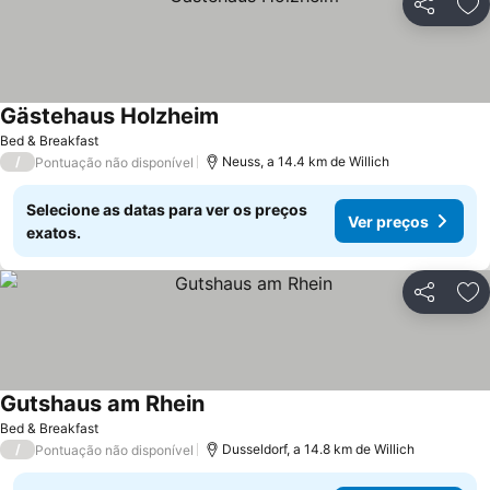
Partilhar
Ad
Gästehaus Holzheim
Bed & Breakfast
/
Neuss, a 14.4 km de Willich
Pontuação não disponível
Selecione as datas para ver os preços
Ver preços
exatos.
Partilhar
Ad
Gutshaus am Rhein
Bed & Breakfast
/
Dusseldorf, a 14.8 km de Willich
Pontuação não disponível