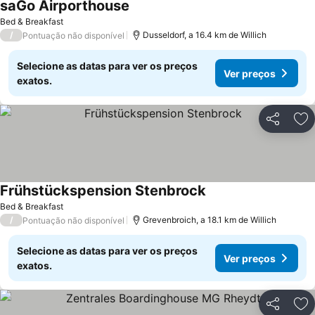
saGo Airporthouse
Bed & Breakfast
/
Dusseldorf, a 16.4 km de Willich
Pontuação não disponível
Selecione as datas para ver os preços
Ver preços
exatos.
Partilhar
Ad
Frühstückspension Stenbrock
Bed & Breakfast
/
Grevenbroich, a 18.1 km de Willich
Pontuação não disponível
Selecione as datas para ver os preços
Ver preços
exatos.
Partilhar
Ad