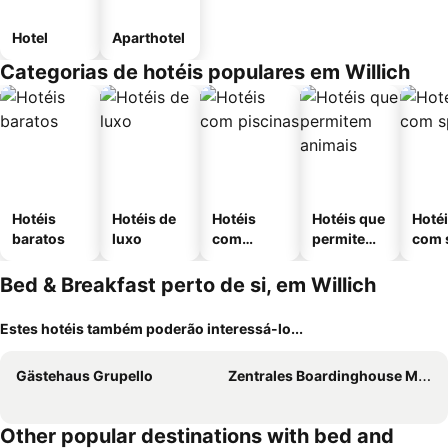
Hotel
Aparthotel
Categorias de hotéis populares em Willich
Hotéis
Hotéis de
Hotéis
Hotéis que
Hoté
baratos
luxo
com
permitem
com 
piscinas
animais
Bed & Breakfast perto de si, em Willich
Estes hotéis também poderão interessá-lo...
Gästehaus Grupello
Zentrales Boardinghouse MG Rheydt
Other popular destinations with bed and