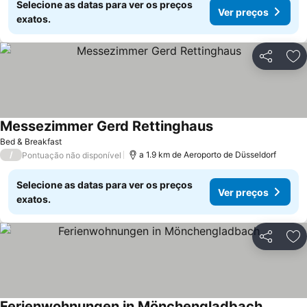
Selecione as datas para ver os preços
Ver preços
exatos.
Partilhar
Ad
Messezimmer Gerd Rettinghaus
Bed & Breakfast
/
a 1.9 km de Aeroporto de Düsseldorf
Pontuação não disponível
Selecione as datas para ver os preços
Ver preços
exatos.
Partilhar
Ad
Ferienwohnungen in Mönchengladbach