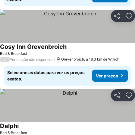
Partilhar
Ad
Cosy Inn Grevenbroich
Bed & Breakfast
/
Grevenbroich, a 18.3 km de Willich
Pontuação não disponível
Selecione as datas para ver os preços
Ver preços
exatos.
Partilhar
Ad
Delphi
Bed & Breakfast