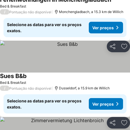
Bed & Breakfast
/
Monchengladbach, a 15.3 km de Willich
Pontuação não disponível
Selecione as datas para ver os preços
Ver preços
exatos.
Partilhar
Ad
Sues B&b
Bed & Breakfast
/
Dusseldorf, a 15.9 km de Willich
Pontuação não disponível
Selecione as datas para ver os preços
Ver preços
exatos.
Partilhar
Ad