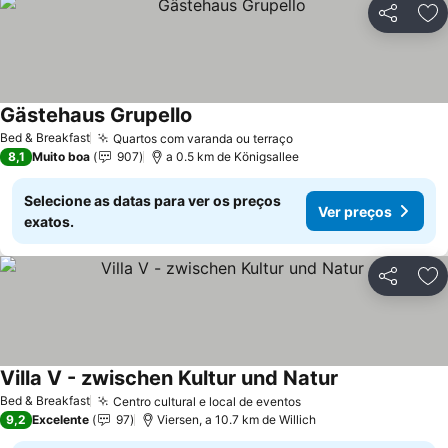
Partilhar
Ad
Gästehaus Grupello
Bed & Breakfast
Quartos com varanda ou terraço
8,1
Muito boa
907
a 0.5 km de Königsallee
Selecione as datas para ver os preços
Ver preços
exatos.
Partilhar
Ad
Villa V - zwischen Kultur und Natur
Bed & Breakfast
Centro cultural e local de eventos
9,2
Excelente
97
Viersen, a 10.7 km de Willich