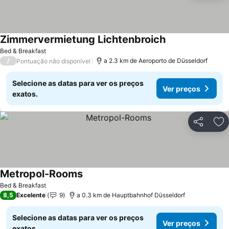
Zimmervermietung Lichtenbroich
Bed & Breakfast
/
a 2.3 km de Aeroporto de Düsseldorf
Pontuação não disponível
Selecione as datas para ver os preços
Ver preços
exatos.
Partilhar
Ad
Metropol-Rooms
Bed & Breakfast
8,5
Excelente
9
a 0.3 km de Hauptbahnhof Düsseldorf
Selecione as datas para ver os preços
Ver preços
exatos.