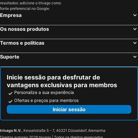
resultados: adicione o trivago como
Kerken, bed and breakfasts
Maasbracht, bed and breakfasts
fonte preferencial no Google.
Empresa
Jülich, bed and breakfasts
Dormagen, bed and breakfasts
Krefeld, bed and breakfasts
Vlodrop, bed and breakfasts
Os nossos produtos
Haelen, bed and breakfasts
Rommerskirchen, bed and breakfasts
Termos e políticas
Reuver, bed and breakfasts
Venray, bed and breakfasts
Tönisvorst, bed and breakfasts
Gelsenkirchen, bed and breakfasts
Suporte
Swalmen, bed and breakfasts
Grevenbroich, bed and breakfasts
Blitterswijck, bed and breakfasts
Gladbeck, bed and breakfasts
Inicie sessão para desfrutar de
vantagens exclusivas para membros
Personalize a sua experiência
Ofertas e preços para membros
Iniciar sessão
trivago N.V.
, Kesselstraße 5 – 7, 40221 Düsseldorf, Alemanha
Direitos autorais 2026 trivago | Todos os direitos reservados.