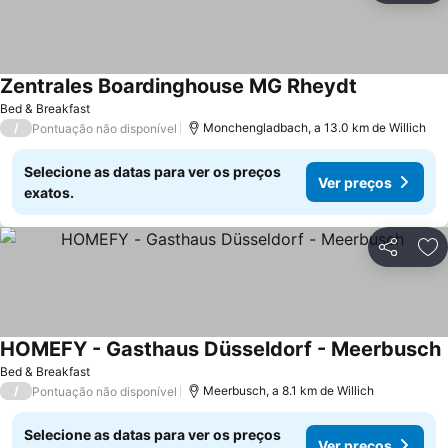
Zentrales Boardinghouse MG Rheydt
Bed & Breakfast
/
Monchengladbach, a 13.0 km de Willich
Pontuação não disponível
Selecione as datas para ver os preços
Ver preços
exatos.
Partilhar
Ad
HOMEFY - Gasthaus Düsseldorf - Meerbusch
Bed & Breakfast
/
Meerbusch, a 8.1 km de Willich
Pontuação não disponível
Selecione as datas para ver os preços
Ver preços