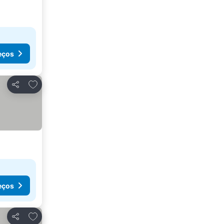
eços
Adicionar aos favoritos
Partilhar
eços
Adicionar aos favoritos
Partilhar