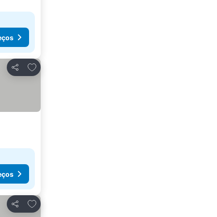
eços
Adicionar aos favoritos
Partilhar
eços
Adicionar aos favoritos
Partilhar