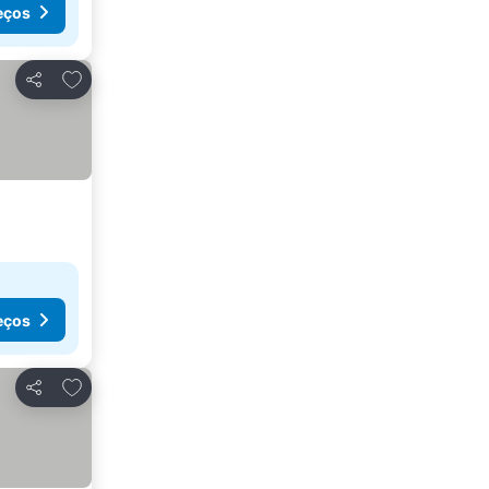
eços
Adicionar aos favoritos
Partilhar
eços
Adicionar aos favoritos
Partilhar