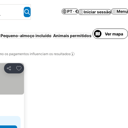
PT · €
Menu
Iniciar sessão
.
Ver mapa
Pequeno-almoço incluído
Animais permitidos
Spa
Banheira de
o os pagamentos influenciam os resultados
Adicionar aos favoritos
Partilhar