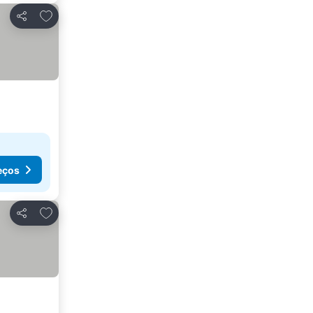
Adicionar aos favoritos
Partilhar
eços
Adicionar aos favoritos
Partilhar