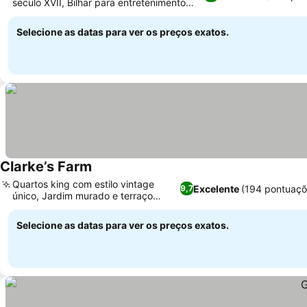
século XVII, Bilhar para entretenimento
dos hóspedes
Selecione as datas para ver os preços exatos.
Clarke’s Farm
Quartos king com estilo vintage
Excelente
(194 pontuaçõ
9,7
único, Jardim murado e terraço
tranquilos
Selecione as datas para ver os preços exatos.