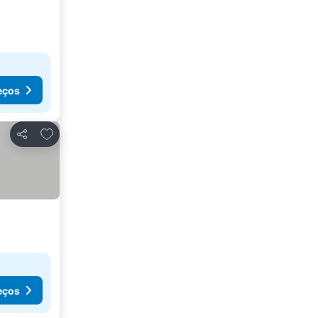
eços
Adicionar aos favoritos
Partilhar
eços