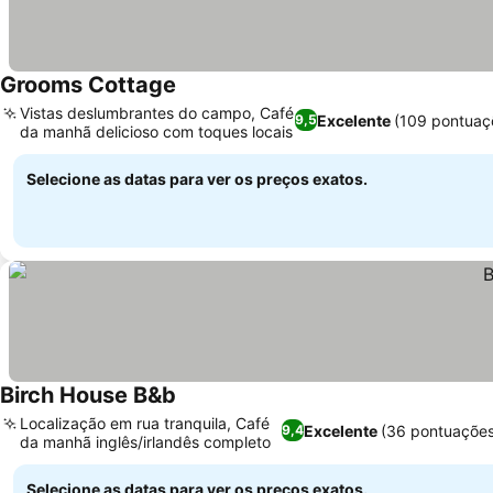
Grooms Cottage
Vistas deslumbrantes do campo, Café
Excelente
(109 pontuaç
9,5
da manhã delicioso com toques locais
Selecione as datas para ver os preços exatos.
Birch House B&b
Localização em rua tranquila, Café
Excelente
(36 pontuações
9,4
da manhã inglês/irlandês completo
Selecione as datas para ver os preços exatos.