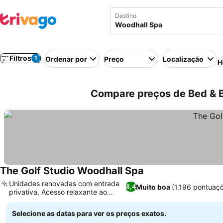
Destino
Filtros
1
Ordenar por
Preço
Localização
H
Compare preços de Bed & B
The Golf Studio Woodhall Spa
Unidades renovadas com entrada
Muito boa
(1.196 pontuaç
8,4
privativa, Acesso relaxante ao
jardim
Selecione as datas para ver os preços exatos.