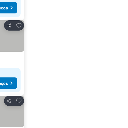
eços
Adicionar aos favoritos
Partilhar
eços
Adicionar aos favoritos
Partilhar