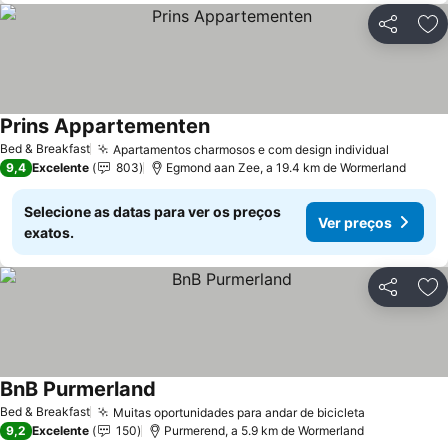
Partilhar
Ad
Prins Appartementen
Ver preços
Bed & Breakfast
Apartamentos charmosos e com design individual
Ver pre
9,4
Excelente
803
Egmond aan Zee, a 19.4 km de Wormerland
Selecione as datas para ver os preços
Ver preços
exatos.
Partilhar
Ad
BnB Purmerland
Ver preços
Bed & Breakfast
Muitas oportunidades para andar de bicicleta
Ver preços
9,2
Excelente
150
Purmerend, a 5.9 km de Wormerland