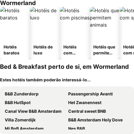
Wormerland
Hotéis
Hotéis de
Hotéis
Hotéis que
Hoté
baratos
luxo
com
permitem
com 
piscinas
animais
Bed & Breakfast perto de si, em Wormerland
Estes hotéis também poderão interessá-lo...
B&B Zunderdorp
Passengership Avanti
B&B HutSpot
Het Zwanennest
Canal View B&B Amsterdam
Central sweet BNB
Villa Zomerdijk
B&B Amsterdam Holy Dove
Mi BnB Amsterdam
Nes B&B