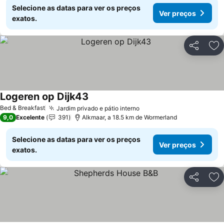
Selecione as datas para ver os preços
Ver preços
exatos.
Partilhar
Ad
Logeren op Dijk43
Ver preços
Bed & Breakfast
Jardim privado e pátio interno
Ver preços
9,0
Excelente
391
Alkmaar, a 18.5 km de Wormerland
Selecione as datas para ver os preços
Ver preços
exatos.
Partilhar
Ad