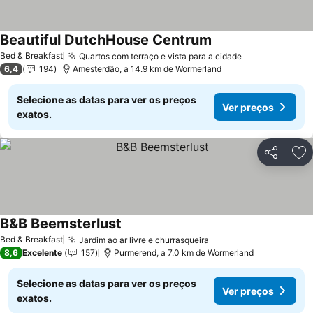
Beautiful DutchHouse Centrum
Ver preços
Bed & Breakfast
Quartos com terraço e vista para a cidade
Ver preços
6,4
194
Amesterdão, a 14.9 km de Wormerland
Selecione as datas para ver os preços
Ver preços
exatos.
Partilhar
Ad
B&B Beemsterlust
Ver preços
Bed & Breakfast
Jardim ao ar livre e churrasqueira
Ver preços
8,6
Excelente
157
Purmerend, a 7.0 km de Wormerland
Selecione as datas para ver os preços
Ver preços
exatos.