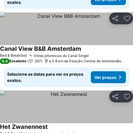
exatos.
Partilhar
Ad
Canal View B&B Amsterdam
Ver preços
Bed & Breakfast
Vistas pitorescas do Canal Singel
Ver preços
9,4
Excelente
367
a 0.8 km de Estação Central de Amesterdão
Selecione as datas para ver os preços
Ver preços
exatos.
Partilhar
Ad
Het Zwanennest
Ver preços