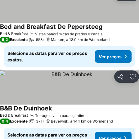
Bed and Breakfast De Pepersteeg
Ver preços
Bed & Breakfast
Vistas panorâmicas de prados e canais
Ver preços
9,2
Excelente
558
Marken, a 18.0 km de Wormerland
Selecione as datas para ver os preços
Ver preços
exatos.
Partilhar
Ad
B&B De Duinhoek
Ver preços
Bed & Breakfast
Terraço e vista para o jardim
Ver preços
9,4
Excelente
371
Beverwijk, a 14.1 km de Wormerland
Selecione as datas para ver os preços
Ver preços