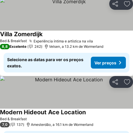
Partilhar
Ad
Villa Zomerdijk
Ver preços
Bed & Breakfast
Experiência íntima e artística na vila
Ver preços
8,8
Excelente
242
Velsen, a 13.2 km de Wormerland
Selecione as datas para ver os preços
Ver preços
exatos.
Partilhar
Ad
Modern Hideout Ace Location
Ver preços
Bed & Breakfast
7,0
137
Amesterdão, a 16.1 km de Wormerland