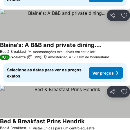
Partilhar
Ad
Blaine's: A B&B and private dining....
Ver preços
Bed & Breakfast
Acomodações exclusivas em estilo loft
Ver preços
9,0
Excelente
399
Amesterdão, a 17.7 km de Wormerland
Selecione as datas para ver os preços
Ver preços
exatos.
Partilhar
Ad
Bed & Breakfast Prins Hendrik
Ver preços
Bed & Breakfast
Vistas únicas para um centro equestre
Ver preços