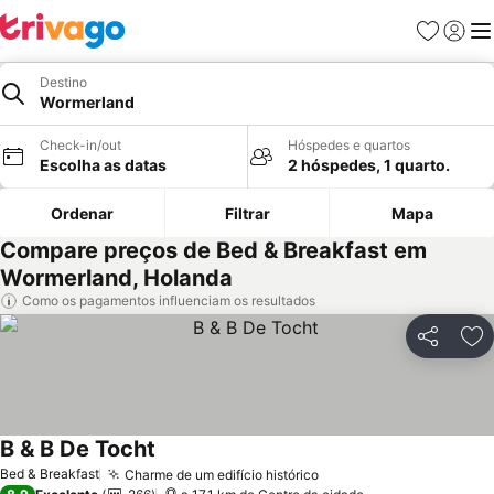
Favoritos
Iniciar
Me
Destino
Wormerland
Check-in/out
Hóspedes e quartos
Escolha as datas
2 hóspedes, 1 quarto.
Ordenar
Filtrar
Mapa
Compare preços de Bed & Breakfast em
Wormerland, Holanda
Como os pagamentos influenciam os resultados
Partilhar
Ad
B & B De Tocht
Ver preços
Bed & Breakfast
Charme de um edifício histórico
Ver preços