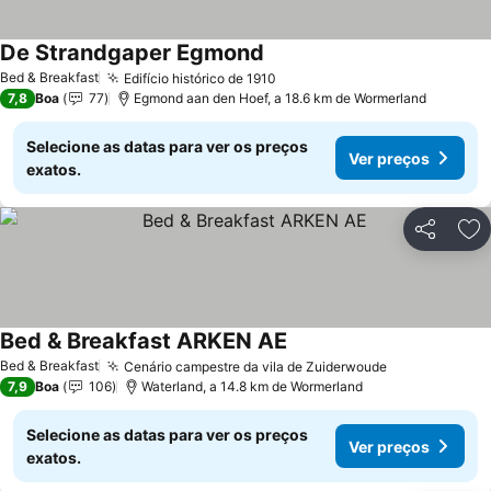
De Strandgaper Egmond
Ver preços
Bed & Breakfast
Edifício histórico de 1910
Ver preços
7,8
Boa
77
Egmond aan den Hoef, a 18.6 km de Wormerland
Selecione as datas para ver os preços
Ver preços
exatos.
Partilhar
Ad
Bed & Breakfast ARKEN AE
Ver preços
Bed & Breakfast
Cenário campestre da vila de Zuiderwoude
Ver preços
7,9
Boa
106
Waterland, a 14.8 km de Wormerland
Selecione as datas para ver os preços
Ver preços
exatos.