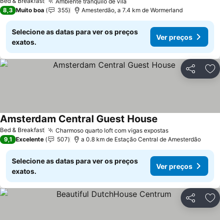
Bed & Breakfast
Ambiente tranquilo de vila
Ver preços
8,3
Muito boa
355
Amesterdão, a 7.4 km de Wormerland
Selecione as datas para ver os preços
Ver preços
exatos.
Partilhar
Ad
Amsterdam Central Guest House
Ver preços
Bed & Breakfast
Charmoso quarto loft com vigas expostas
Ver preços
9,1
Excelente
507
a 0.8 km de Estação Central de Amesterdão
Selecione as datas para ver os preços
Ver preços
exatos.
Partilhar
Ad