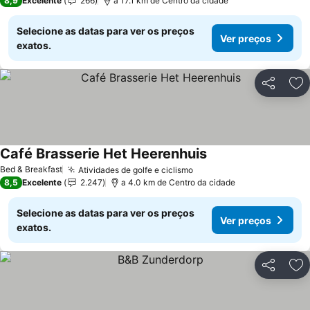
8,9
Excelente
266
a 17.1 km de Centro da cidade
Selecione as datas para ver os preços
Ver preços
exatos.
Partilhar
Ad
Café Brasserie Het Heerenhuis
Ver preços
Bed & Breakfast
Atividades de golfe e ciclismo
Ver preços
8,5
Excelente
2.247
a 4.0 km de Centro da cidade
Selecione as datas para ver os preços
Ver preços
exatos.
Partilhar
Ad