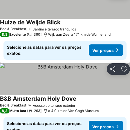
Huize de Weijde Blick
Ver preços
Bed & Breakfast
Jardim e terraço tranquilos
Ver preços
8,8
Excelente
390
Wijk aan Zee, a 17.1 km de Wormerland
Selecione as datas para ver os preços
Ver preços
exatos.
Partilhar
Ad
B&B Amsterdam Holy Dove
Ver preços
Bed & Breakfast
Acesso ao terraço exterior
Ver preços
8,3
Muito boa
263
a 4.0 km de Van Gogh Museum
Selecione as datas para ver os preços
Ver preços
exatos.