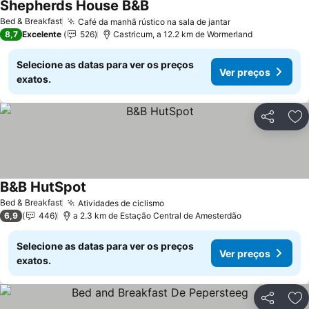
Shepherds House B&B
Ver preços
Bed & Breakfast
Café da manhã rústico na sala de jantar
Ver preços
8,7
Excelente
526
Castricum, a 12.2 km de Wormerland
Selecione as datas para ver os preços
Ver preços
exatos.
Partilhar
Ad
B&B HutSpot
Ver preços
Bed & Breakfast
Atividades de ciclismo
Ver preços
6,9
446
a 2.3 km de Estação Central de Amesterdão
Selecione as datas para ver os preços
Ver preços
exatos.
Partilhar
Ad