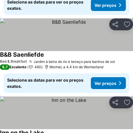
Selecione as datas para ver os preços
Ver preços
exatos.
Partilhar
Ad
B&B Saenliefde
Ver preços
Bed & Breakfast
Jardim à beira do rio e terraço para banhos de sol
Ver pre
9,7
Excelente
460
Wormer, a 4.4 km de Wormerland
Selecione as datas para ver os preços
Ver preços
exatos.
Partilhar
Ad
Inn on the Lake