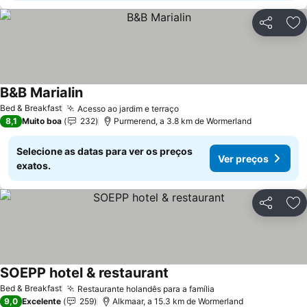
Partilhar
Ad
B&B Marialin
Ver preços
Bed & Breakfast
Acesso ao jardim e terraço
Ver preços
8,1
Muito boa
232
Purmerend, a 3.8 km de Wormerland
Selecione as datas para ver os preços
Ver preços
exatos.
Partilhar
Ad
SOEPP hotel & restaurant
Ver preços
Bed & Breakfast
Restaurante holandês para a família
Ver preços
9,0
Excelente
259
Alkmaar, a 15.3 km de Wormerland