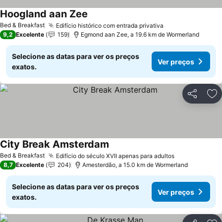
Hoogland aan Zee
Ver preços
Bed & Breakfast
Edifício histórico com entrada privativa
Ver preços
9,2
Excelente
159
Egmond aan Zee, a 19.6 km de Wormerland
Selecione as datas para ver os preços
Ver preços
exatos.
Partilhar
Ad
City Break Amsterdam
Ver preços
Bed & Breakfast
Edifício do século XVII apenas para adultos
Ver preços
8,7
Excelente
204
Amesterdão, a 15.0 km de Wormerland
Selecione as datas para ver os preços
Ver preços
exatos.