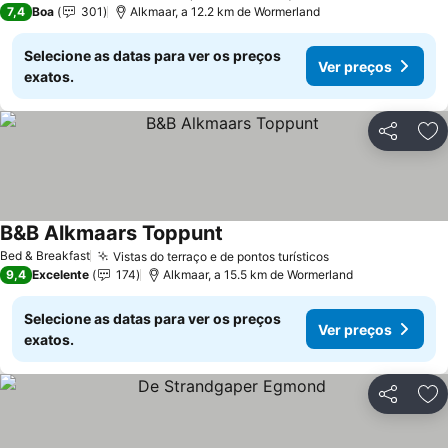
7,4
Boa
301
Alkmaar, a 12.2 km de Wormerland
Selecione as datas para ver os preços
Ver preços
exatos.
Partilhar
Ad
B&B Alkmaars Toppunt
Ver preços
Bed & Breakfast
Vistas do terraço e de pontos turísticos
Ver preços
9,4
Excelente
174
Alkmaar, a 15.5 km de Wormerland
Selecione as datas para ver os preços
Ver preços
exatos.
Partilhar
Ad