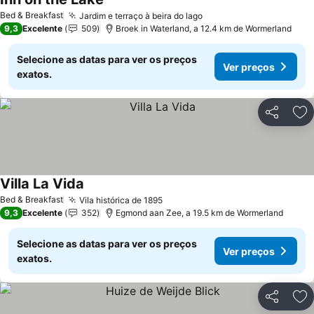
Ver preços
Bed & Breakfast
Jardim e terraço à beira do lago
Ver preços
9,3
Excelente
509
Broek in Waterland, a 12.4 km de Wormerland
Selecione as datas para ver os preços
Ver preços
exatos.
Partilhar
Ad
Villa La Vida
Ver preços
Bed & Breakfast
Vila histórica de 1895
Ver preços
9,3
Excelente
352
Egmond aan Zee, a 19.5 km de Wormerland
Selecione as datas para ver os preços
Ver preços
exatos.
Partilhar
Ad