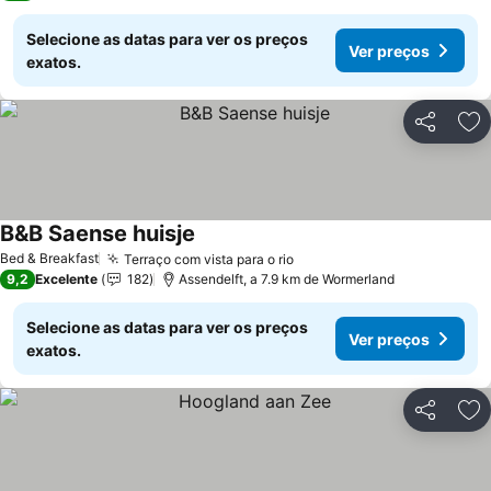
Selecione as datas para ver os preços
Ver preços
exatos.
Partilhar
Ad
B&B Saense huisje
Ver preços
Bed & Breakfast
Terraço com vista para o rio
Ver preços
9,2
Excelente
182
Assendelft, a 7.9 km de Wormerland
Selecione as datas para ver os preços
Ver preços
exatos.
Partilhar
Ad