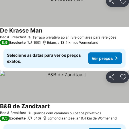
Partilhar
Ad
De Krasse Man
Ver preços
Bed & Breakfast
Terraço privativo ao ar livre com área para refeições
Ver p
8,9
Excelente
199
Edam, a 13.4 km de Wormerland
Selecione as datas para ver os preços
Ver preços
exatos.
Partilhar
Ad
B&B de Zandtaart
Ver preços
Bed & Breakfast
Quartos com varandas ou pátios privativos
Ver preços
9,5
Excelente
546
Egmond aan Zee, a 19.4 km de Wormerland