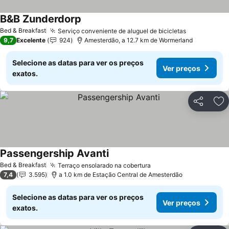
B&B Zunderdorp
Ver preços
Bed & Breakfast
Serviço conveniente de aluguel de bicicletas
Ver preços
9,7
Excelente
924
Amesterdão, a 12.7 km de Wormerland
Selecione as datas para ver os preços
Ver preços
exatos.
Partilhar
Ad
Passengership Avanti
Ver preços
Bed & Breakfast
Terraço ensolarado na cobertura
Ver preços
7,4
3.595
a 1.0 km de Estação Central de Amesterdão
Selecione as datas para ver os preços
Ver preços
exatos.