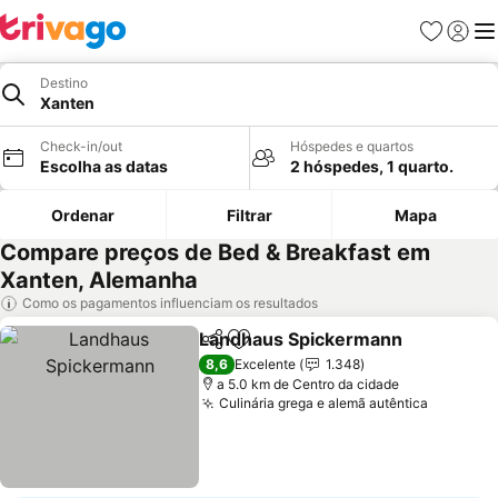
Favoritos
Iniciar
Me
Destino
Xanten
Check-in/out
Hóspedes e quartos
Escolha as datas
2 hóspedes, 1 quarto.
Ordenar
Filtrar
Mapa
Compare preços de Bed & Breakfast em
Xanten, Alemanha
Como os pagamentos influenciam os resultados
Landhaus Spickermann
Partilhar
Adicionar aos favoritos
Ve
8,6
Excelente
1.348
a 5.0 km de Centro da cidade
Culinária grega e alemã autêntica
Ver pre