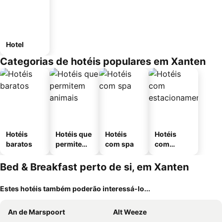
Hotel
Categorias de hotéis populares em Xanten
Hotéis
Hotéis que
Hotéis
Hotéis
baratos
permitem
com spa
com
animais
estaciona
mento
Bed & Breakfast perto de si, em Xanten
Estes hotéis também poderão interessá-lo...
An de Marspoort
Alt Weeze