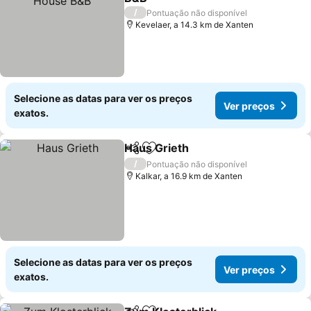
Ver preços
/
Pontuação não disponível
Kevelaer, a 14.3 km de Xanten
Selecione as datas para ver os preços
Ver preços
exatos.
Haus Grieth
Partilhar
Adicionar aos favoritos
Ver preços
/
Pontuação não disponível
Kalkar, a 16.9 km de Xanten
Selecione as datas para ver os preços
Ver preços
exatos.