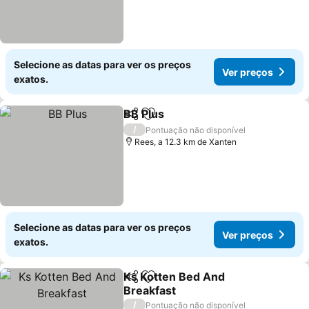
Selecione as datas para ver os preços
Ver preços
exatos.
BB Plus
Partilhar
Adicionar aos favoritos
Ver preços
/
Pontuação não disponível
Rees, a 12.3 km de Xanten
Selecione as datas para ver os preços
Ver preços
exatos.
Ks Kotten Bed And
Partilhar
Adicionar aos favoritos
Breakfast
Ver preços
/
Pontuação não disponível