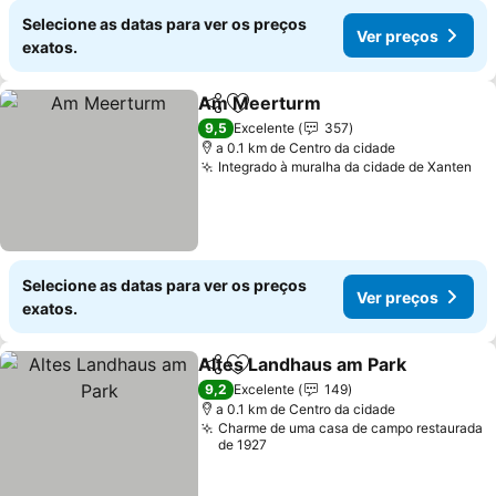
Selecione as datas para ver os preços
Ver preços
exatos.
Am Meerturm
Partilhar
Adicionar aos favoritos
Ver preços
9,5
Excelente
357
a 0.1 km de Centro da cidade
Integrado à muralha da cidade de Xanten
Ve
Selecione as datas para ver os preços
Ver preços
exatos.
Altes Landhaus am Park
Partilhar
Adicionar aos favoritos
Ve
9,2
Excelente
149
a 0.1 km de Centro da cidade
Charme de uma casa de campo restaurada
de 1927