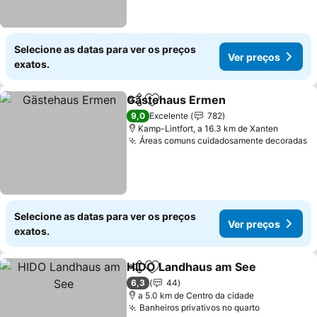
Selecione as datas para ver os preços
Ver preços
exatos.
Gästehaus Ermen
Partilhar
Adicionar aos favoritos
Ver preç
9,0
Excelente
782
Kamp-Lintfort, a 16.3 km de Xanten
Áreas comuns cuidadosamente decoradas
V
Selecione as datas para ver os preços
Ver preços
exatos.
HIDO Landhaus am See
Partilhar
Adicionar aos favoritos
Ve
6,3
44
a 5.0 km de Centro da cidade
Banheiros privativos no quarto
Ver preço