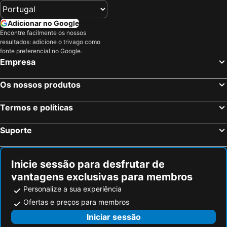
Kleve, bed and breakfasts
Meerlo, bed and breakfasts
Adicionar no Google
Doetinchem, bed and breakfasts
Afferden, bed and breakfasts
Encontre facilmente os nossos
Viersen, bed and breakfasts
Sevenum, bed and breakfasts
resultados: adicione o trivago como
fonte preferencial no Google.
Meerbusch, bed and breakfasts
Tolkamer, bed and breakfasts
Empresa
Emmerich, bed and breakfasts
Zelhem, bed and breakfasts
Bronckhorst, bed and breakfasts
Beek, bed and breakfasts
Os nossos produtos
Kamp-Lintfort, bed and breakfasts
Lingewaard, bed and breakfasts
Termos e políticas
Ruurlo, bed and breakfasts
Lottum, bed and breakfasts
Peel en Maas, bed and breakfasts
Terborg, bed and breakfasts
Suporte
Kerken, bed and breakfasts
Gennep, bed and breakfasts
Inicie sessão para desfrutar de
vantagens exclusivas para membros
Personalize a sua experiência
Ofertas e preços para membros
Iniciar sessão