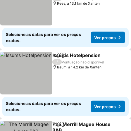
Rees, a 13.1 km de Xanten
Selecione as datas para ver os preços
Ver preços
exatos.
Issums Hotelpension
Partilhar
Adicionar aos favoritos
Ver 
/
Pontuação não disponível
Issum, a 14.2 km de Xanten
Selecione as datas para ver os preços
Ver preços
exatos.
The Merrill Magee House
Partilhar
Adicionar aos favoritos
B&B