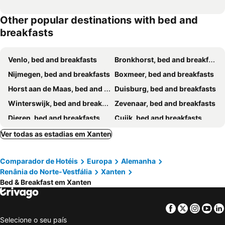
Other popular destinations with bed and
breakfasts
Venlo, bed and breakfasts
Bronkhorst, bed and breakfasts
Nijmegen, bed and breakfasts
Boxmeer, bed and breakfasts
Horst aan de Maas, bed and breakfasts
Duisburg, bed and breakfasts
Winterswijk, bed and breakfasts
Zevenaar, bed and breakfasts
Dieren, bed and breakfasts
Cuijk, bed and breakfasts
Aalten, bed and breakfasts
Arcen, bed and breakfasts
Ver todas as estadias em Xanten
Baarlo, bed and breakfasts
Wachtendonk, bed and breakfasts
Comparador de Hotéis
Europa
Alemanha
Millingen aan de Rijn, bed and breakfasts
Velp, bed and breakfasts
Renânia do Norte-Vestfália
Xanten
Weeze, bed and breakfasts
Groesbeek, bed and breakfasts
Bed & Breakfast em Xanten
Tegelen, bed and breakfasts
Varsseveld, bed and breakfasts
Lobith, bed and breakfasts
Molenhoek, bed and breakfasts
Facebook
Twitter
Insta
Yo
Selecione o seu país
Wellerlooi, bed and breakfasts
Rheden, bed and breakfasts