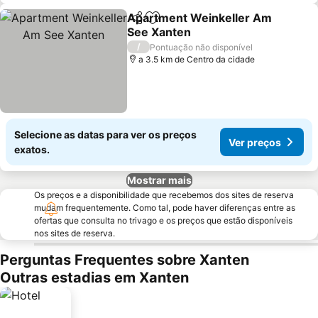
Apartment Weinkeller Am
Partilhar
Adicionar aos favoritos
See Xanten
Ver preços
/
Pontuação não disponível
a 3.5 km de Centro da cidade
Selecione as datas para ver os preços
Ver preços
exatos.
Mostrar mais
Os preços e a disponibilidade que recebemos dos sites de reserva
mudam frequentemente. Como tal, pode haver diferenças entre as
ofertas que consulta no trivago e os preços que estão disponíveis
nos sites de reserva.
Perguntas Frequentes sobre Xanten
Outras estadias em Xanten