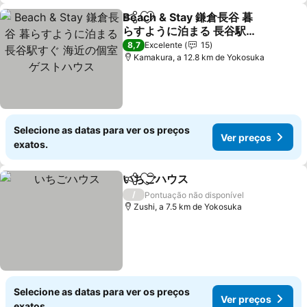
Beach & Stay 鎌倉長谷 暮
Partilhar
Adicionar aos favoritos
らすように泊まる 長谷駅す
ぐ 海近の個室ゲストハウス
Ver preços
8,7
Excelente
15
Kamakura, a 12.8 km de Yokosuka
Selecione as datas para ver os preços
Ver preços
exatos.
いちごハウス
Partilhar
Adicionar aos favoritos
Ver preços
/
Pontuação não disponível
Zushi, a 7.5 km de Yokosuka
Selecione as datas para ver os preços
Ver preços
exatos.