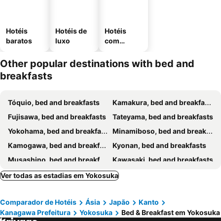
Hotéis
Hotéis de
Hotéis
baratos
luxo
com
estaciona
mento
Other popular destinations with bed and
breakfasts
Tóquio, bed and breakfasts
Kamakura, bed and breakfasts
Fujisawa, bed and breakfasts
Tateyama, bed and breakfasts
Yokohama, bed and breakfasts
Minamiboso, bed and breakfasts
Kamogawa, bed and breakfasts
Kyonan, bed and breakfasts
Musashino, bed and breakfasts
Kawasaki, bed and breakfasts
Sagamihara, bed and breakfasts
Odawara, bed and breakfasts
Ver todas as estadias em Yokosuka
Urayasu, bed and breakfasts
Chigasaki, bed and breakfasts
Comparador de Hotéis
Ásia
Japão
Kanto
Kimitsu, bed and breakfasts
Yamato, bed and breakfasts
Kanagawa Prefeitura
Yokosuka
Bed & Breakfast em Yokosuka
Zushi, bed and breakfasts
Hayama, bed and breakfasts