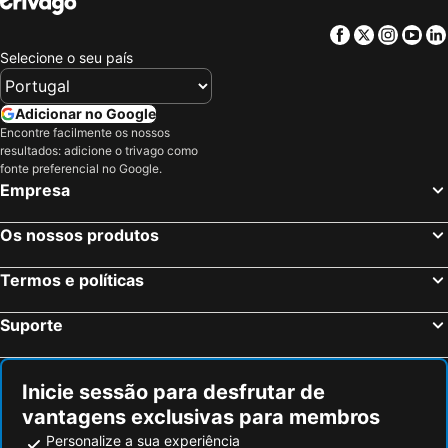
Ichihara, bed and breakfasts
Hadano, bed and breakfasts
Facebook
Twitter
Insta
Yo
Fuchu, bed and breakfasts
Futtsu, bed and breakfasts
Selecione o seu país
Matsuda, bed and breakfasts
Inagi, bed and breakfasts
Miura, bed and breakfasts
Adicionar no Google
Encontre facilmente os nossos
resultados: adicione o trivago como
fonte preferencial no Google.
Empresa
Os nossos produtos
Termos e políticas
Suporte
Inicie sessão para desfrutar de
vantagens exclusivas para membros
Personalize a sua experiência