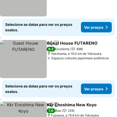
Selecione as datas para ver os preços
Ver preços
exatos.
Guest House FUTARENO
Partilhar
Adicionar aos favoritos
V
9,2
Excelente
698
Yokohama, a 19.0 km de Yokosuka
Espaços culturais japoneses autênticos
Ver
Selecione as datas para ver os preços
Ver preços
exatos.
Kkr Enoshima New Koyo
Partilhar
Adicionar aos favoritos
V
7,9
Boa
229
Fujisawa, a 16.9 km de Yokosuka