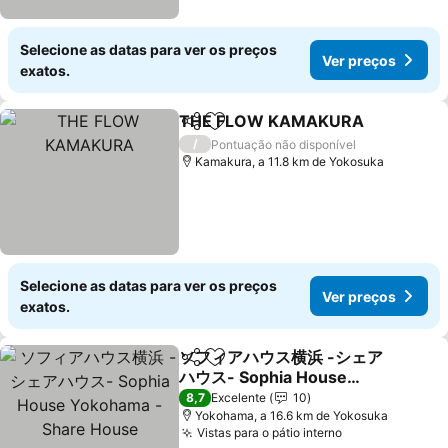
Selecione as datas para ver os preços
Ver preços
exatos.
THE FLOW KAMAKURA
Partilhar
Adicionar aos favoritos
Ve
/
Pontuação não disponível
Kamakura, a 11.8 km de Yokosuka
Selecione as datas para ver os preços
Ver preços
exatos.
ソフィアハウス横浜 -シェア
Partilhar
Adicionar aos favoritos
ハウス- Sophia House
Yokohama - Share House
Ver preços
8,7
Excelente
10
Yokohama, a 16.6 km de Yokosuka
Vistas para o pátio interno
Ver preços