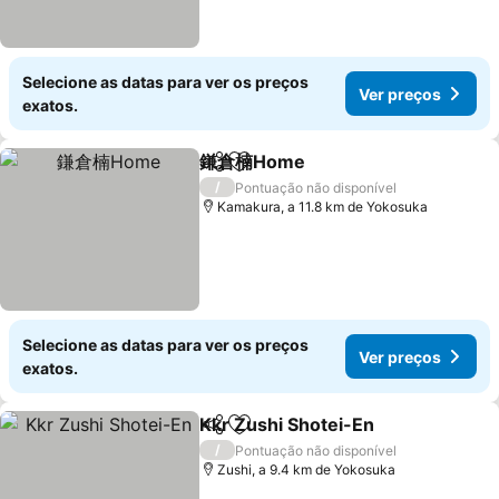
Selecione as datas para ver os preços
Ver preços
exatos.
鎌倉楠Home
Partilhar
Adicionar aos favoritos
Ver preços
/
Pontuação não disponível
Kamakura, a 11.8 km de Yokosuka
Selecione as datas para ver os preços
Ver preços
exatos.
Kkr Zushi Shotei-En
Partilhar
Adicionar aos favoritos
Ver p
/
Pontuação não disponível
Zushi, a 9.4 km de Yokosuka