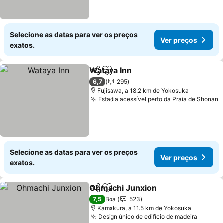
Selecione as datas para ver os preços
Ver preços
exatos.
Wataya Inn
Partilhar
Adicionar aos favoritos
Ver preços
6,7
295
Fujisawa, a 18.2 km de Yokosuka
Estadia acessível perto da Praia de Shonan
V
Selecione as datas para ver os preços
Ver preços
exatos.
Ohmachi Junxion
Partilhar
Adicionar aos favoritos
Ver preç
7,5
Boa
523
Kamakura, a 11.5 km de Yokosuka
Design único de edifício de madeira
Ver pr