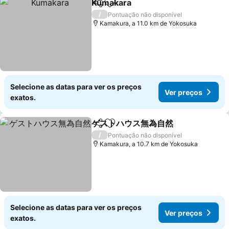
Kumakara
Partilhar
Adicionar aos favoritos
Ver preços
/
Pontuação não disponível
Kamakura, a 11.0 km de Yokosuka
Selecione as datas para ver os preços
Ver preços
exatos.
ゲストハウス無為自然
Partilhar
Adicionar aos favoritos
Ver p
/
Pontuação não disponível
Kamakura, a 10.7 km de Yokosuka
Selecione as datas para ver os preços
Ver preços
exatos.