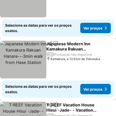
Selecione as datas para ver os preços
Ver preços
exatos.
Japanese Modern Inn
Partilhar
Adicionar aos favoritos
Kamakura Rakuan
Hanare---3min walk from
Ver preços
/
Pontuação não disponível
Hase Station
Kamakura, a 12.9 km de Yokosuka
Selecione as datas para ver os preços
Ver preços
exatos.
T-REEF Vacation House
Partilhar
Adicionar aos favoritos
Hisui -Jade- - Vacation
STAY 31651v
Ver preços
/
Pontuação não disponível