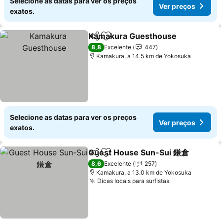
Selecione as datas para ver os preços
Ver preços
exatos.
Kamakura Guesthouse
Partilhar
Adicionar aos favoritos
Ver
8,8
Excelente
447
Kamakura, a 14.5 km de Yokosuka
Selecione as datas para ver os preços
Ver preços
exatos.
Guest House Sun-Sui 鎌倉
Partilhar
Adicionar aos favoritos
8,6
Excelente
257
Kamakura, a 13.0 km de Yokosuka
Dicas locais para surfistas
Ver preços