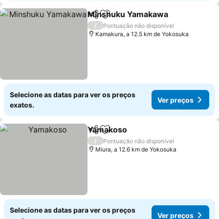
Minshuku Yamakawa
Partilhar
Adicionar aos favoritos
Ver 
/
Pontuação não disponível
Kamakura, a 12.5 km de Yokosuka
Selecione as datas para ver os preços
Ver preços
exatos.
Yamakoso
Partilhar
Adicionar aos favoritos
Ver preços
/
Pontuação não disponível
Miura, a 12.6 km de Yokosuka
Selecione as datas para ver os preços
Ver preços