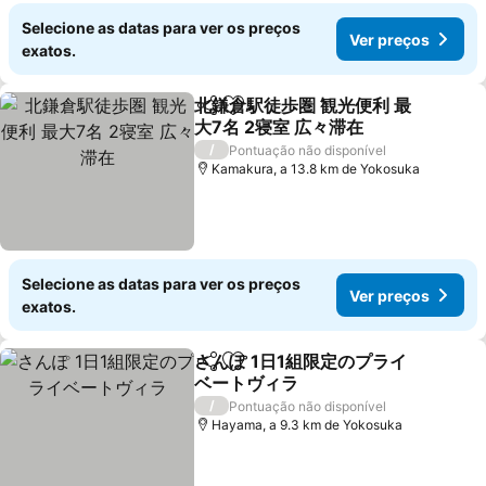
Selecione as datas para ver os preços
Ver preços
exatos.
北鎌倉駅徒歩圏 観光便利 最
Partilhar
Adicionar aos favoritos
大7名 2寝室 広々滞在
Ver preços
/
Pontuação não disponível
Kamakura, a 13.8 km de Yokosuka
Selecione as datas para ver os preços
Ver preços
exatos.
さんぽ 1日1組限定のプライ
Partilhar
Adicionar aos favoritos
ベートヴィラ
Ver preços
/
Pontuação não disponível
Hayama, a 9.3 km de Yokosuka