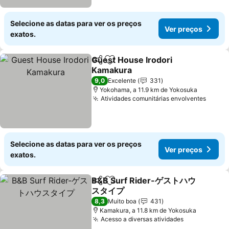
Selecione as datas para ver os preços
Ver preços
exatos.
Guest House Irodori
Partilhar
Adicionar aos favoritos
Kamakura
Ver preços
9,0
Excelente
331
Yokohama, a 11.9 km de Yokosuka
Atividades comunitárias envolventes
Ver p
Selecione as datas para ver os preços
Ver preços
exatos.
B&B Surf Rider-ゲストハウ
Partilhar
Adicionar aos favoritos
スタイプ
Ver preços
8,3
Muito boa
431
Kamakura, a 11.8 km de Yokosuka
Acesso a diversas atividades
Ver preços