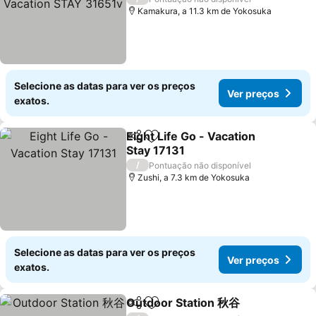
Kamakura, a 11.3 km de Yokosuka
Selecione as datas para ver os preços
Ver preços
exatos.
Eight Life Go - Vacation
Partilhar
Adicionar aos favoritos
Stay 17131
Ver preços
/
Pontuação não disponível
Zushi, a 7.3 km de Yokosuka
Selecione as datas para ver os preços
Ver preços
exatos.
Outdoor Station 秋谷
Partilhar
Adicionar aos favoritos
Ver p