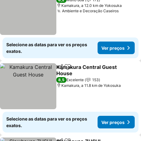
Kamakura, a 12.0 km de Yokosuka
Ambiente e Decoração Caseiros
Ver preç
Selecione as datas para ver os preços
Ver preços
exatos.
Kamakura Central Guest
Partilhar
Adicionar aos favoritos
House
Ver preços
8,5
Excelente
153
Kamakura, a 11.8 km de Yokosuka
Selecione as datas para ver os preços
Ver preços
exatos.