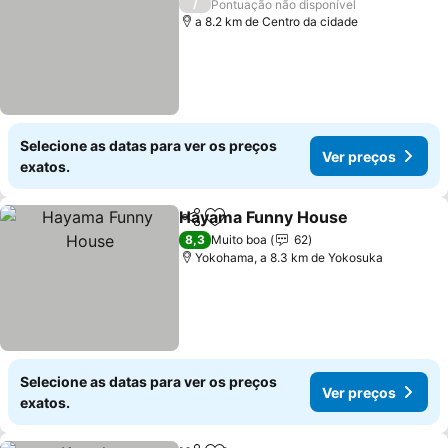
/
Pontuação não disponível
a 8.2 km de Centro da cidade
Selecione as datas para ver os preços
Ver preços
exatos.
Hayama Funny House
Partilhar
Adicionar aos favoritos
Ver 
8,3
Muito boa
62
Yokohama, a 8.3 km de Yokosuka
Selecione as datas para ver os preços
Ver preços
exatos.