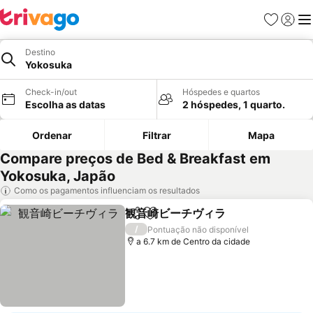
Favoritos
Iniciar
Me
Destino
Yokosuka
Check-in/out
Hóspedes e quartos
Escolha as datas
2 hóspedes, 1 quarto.
Ordenar
Filtrar
Mapa
Compare preços de Bed & Breakfast em
Yokosuka, Japão
Como os pagamentos influenciam os resultados
観音崎ビーチヴィラ
Partilhar
Adicionar aos favoritos
Ver pre
/
Pontuação não disponível
a 6.7 km de Centro da cidade