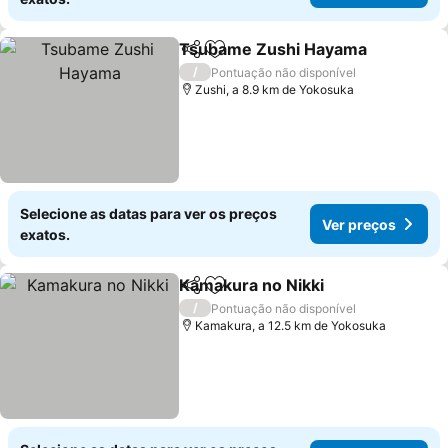
Tsubame Zushi Hayama
Partilhar
Adicionar aos favoritos
Ve
/
Pontuação não disponível
Zushi, a 8.9 km de Yokosuka
Selecione as datas para ver os preços
Ver preços
exatos.
Kamakura no Nikki
Partilhar
Adicionar aos favoritos
Ver pre
/
Pontuação não disponível
Kamakura, a 12.5 km de Yokosuka