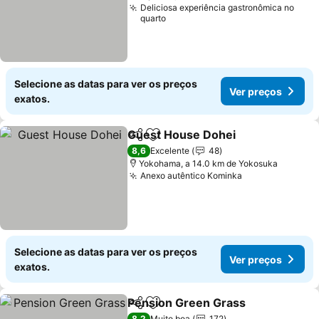
Deliciosa experiência gastronômica no
quarto
Selecione as datas para ver os preços
Ver preços
exatos.
Guest House Dohei
Partilhar
Adicionar aos favoritos
Ver pr
8,6
Excelente
48
Yokohama, a 14.0 km de Yokosuka
Anexo autêntico Kominka
Ver preços
Selecione as datas para ver os preços
Ver preços
exatos.
Pension Green Grass
Partilhar
Adicionar aos favoritos
Ver 
8,2
Muito boa
172