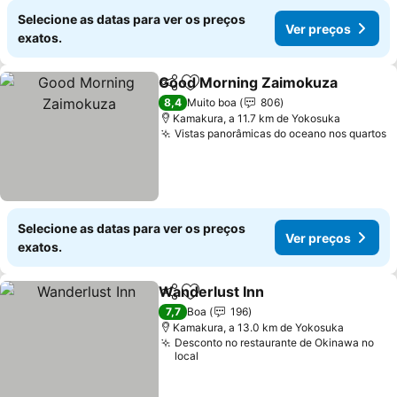
Selecione as datas para ver os preços
Ver preços
exatos.
Good Morning Zaimokuza
Partilhar
Adicionar aos favoritos
8,4
Muito boa
806
Kamakura, a 11.7 km de Yokosuka
Vistas panorâmicas do oceano nos quartos
V
Selecione as datas para ver os preços
Ver preços
exatos.
Wanderlust Inn
Partilhar
Adicionar aos favoritos
Ver preços
7,7
Boa
196
Kamakura, a 13.0 km de Yokosuka
Desconto no restaurante de Okinawa no
local