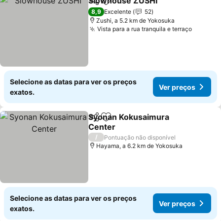
Slowhouse ZUSHI
Partilhar
Adicionar aos favoritos
Ver preç
8,9
Excelente
52
Zushi, a 5.2 km de Yokosuka
Vista para a rua tranquila e terraço
Ver pre
Selecione as datas para ver os preços
Ver preços
exatos.
Syonan Kokusaimura
Partilhar
Adicionar aos favoritos
Center
Ver preços
/
Pontuação não disponível
Hayama, a 6.2 km de Yokosuka
Selecione as datas para ver os preços
Ver preços
exatos.