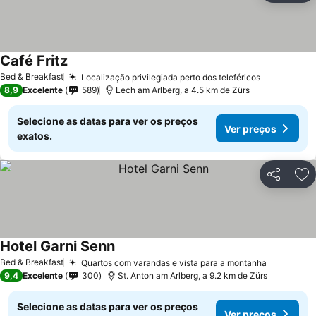
Café Fritz
Bed & Breakfast
Localização privilegiada perto dos teleféricos
8,9
Excelente
589
Lech am Arlberg, a 4.5 km de Zürs
Selecione as datas para ver os preços
Ver preços
exatos.
Partilhar
Ad
Hotel Garni Senn
Bed & Breakfast
Quartos com varandas e vista para a montanha
9,4
Excelente
300
St. Anton am Arlberg, a 9.2 km de Zürs
Selecione as datas para ver os preços
Ver preços