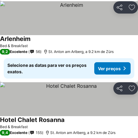
Partilhar
Ad
Arlenheim
Bed & Breakfast
9,2
Excelente
56
St. Anton am Arlberg, a 9.2 km de Zürs
Selecione as datas para ver os preços
Ver preços
exatos.
Partilhar
Ad
Hotel Chalet Rosanna
Bed & Breakfast
9,4
Excelente
155
St. Anton am Arlberg, a 9.2 km de Zürs