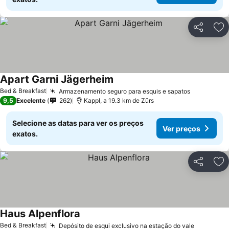
Partilhar
Ad
Apart Garni Jägerheim
Bed & Breakfast
Armazenamento seguro para esquis e sapatos
9,5
Excelente
262
Kappl, a 19.3 km de Zürs
Selecione as datas para ver os preços
Ver preços
exatos.
Partilhar
Ad
Haus Alpenflora
Bed & Breakfast
Depósito de esqui exclusivo na estação do vale