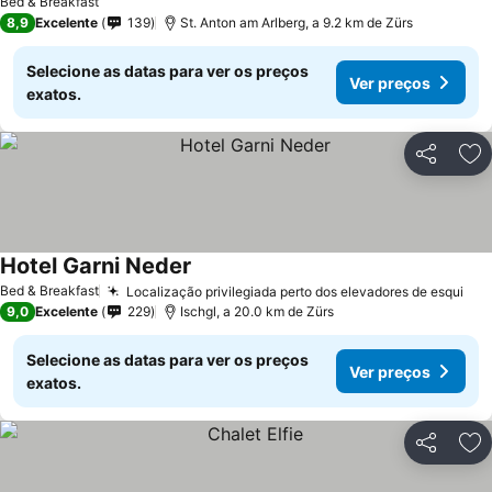
Bed & Breakfast
8,9
Excelente
139
St. Anton am Arlberg, a 9.2 km de Zürs
Selecione as datas para ver os preços
Ver preços
exatos.
Partilhar
Ad
Hotel Garni Neder
Bed & Breakfast
Localização privilegiada perto dos elevadores de esqui
9,0
Excelente
229
Ischgl, a 20.0 km de Zürs
Selecione as datas para ver os preços
Ver preços
exatos.
Partilhar
Ad