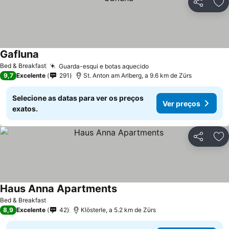
Partilhar
Ad
Gafluna
Bed & Breakfast
Guarda-esqui e botas aquecido
9,7
Excelente
291
St. Anton am Arlberg, a 9.6 km de Zürs
Selecione as datas para ver os preços
Ver preços
exatos.
Partilhar
Ad
Haus Anna Apartments
Bed & Breakfast
8,9
Excelente
42
Klösterle, a 5.2 km de Zürs