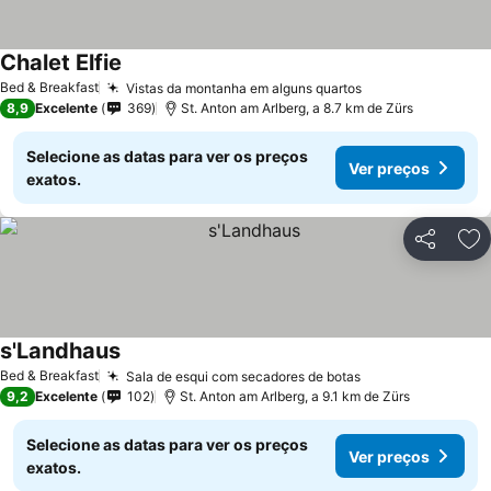
Chalet Elfie
Bed & Breakfast
Vistas da montanha em alguns quartos
8,9
Excelente
369
St. Anton am Arlberg, a 8.7 km de Zürs
Selecione as datas para ver os preços
Ver preços
exatos.
Partilhar
Ad
s'Landhaus
Bed & Breakfast
Sala de esqui com secadores de botas
9,2
Excelente
102
St. Anton am Arlberg, a 9.1 km de Zürs
Selecione as datas para ver os preços
Ver preços
exatos.