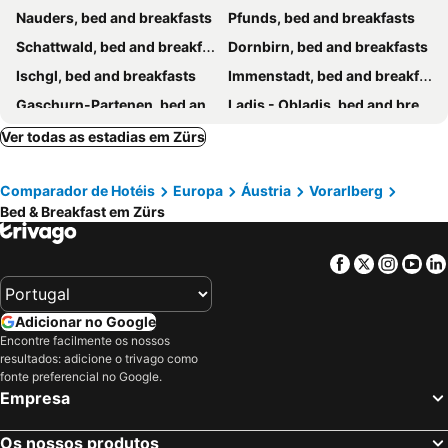
Nauders, bed and breakfasts
Pfunds, bed and breakfasts
Schattwald, bed and breakfasts
Dornbirn, bed and breakfasts
Ischgl, bed and breakfasts
Immenstadt, bed and breakfasts
Gaschurn-Partenen, bed and breakfasts
Ladis - Obladis, bed and breakfasts
Oberstaufen, bed and breakfasts
Vná, bed and breakfasts
Ver todas as estadias em Zürs
Pfafflar, bed and breakfasts
Fischen, bed and breakfasts
Comparador de Hotéis
Europa
Áustria
Vorarlberg
Warth, bed and breakfasts
Lech am Arlberg, bed and breakfasts
Bed & Breakfast em Zürs
See-Paznaun, bed and breakfasts
Riezlern, bed and breakfasts
Kappl, bed and breakfasts
Tschagguns, bed and breakfasts
Facebook
Twitter
Insta
Yo
Rettenberg, bed and breakfasts
Bolsterlang, bed and breakfasts
Schruns, bed and breakfasts
Pettneu am Arlberg, bed and breakfasts
Adicionar no Google
Triesen, bed and breakfasts
Hohenems, bed and breakfasts
Encontre facilmente os nossos
resultados: adicione o trivago como
Ardez, bed and breakfasts
Mittelberg, bed and breakfasts
fonte preferencial no Google.
Holzgau, bed and breakfasts
Krumbach, bed and breakfasts
Empresa
Davos, bed and breakfasts
Grän-Haldensee, bed and breakfasts
Os nossos produtos