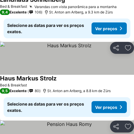
Bed & Breakfast
Varandas com vista panorâmica para a montanha
9,4
Excelente
106
St. Anton am Arlberg, a 9.3 km de Zürs
Selecione as datas para ver os preços
Ver preços
exatos.
Partilhar
Ad
Haus Markus Strolz
Bed & Breakfast
9,5
Excelente
80
St. Anton am Arlberg, a 8.8 km de Zürs
Selecione as datas para ver os preços
Ver preços
exatos.
Partilhar
Ad