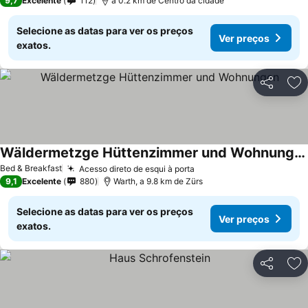
9,7
Excelente
112
a 0.2 km de Centro da cidade
Selecione as datas para ver os preços
Ver preços
exatos.
Partilhar
Ad
Wäldermetzge Hüttenzimmer und Wohnungen
Bed & Breakfast
Acesso direto de esqui à porta
9,1
Excelente
880
Warth, a 9.8 km de Zürs
Selecione as datas para ver os preços
Ver preços
exatos.
Partilhar
Ad