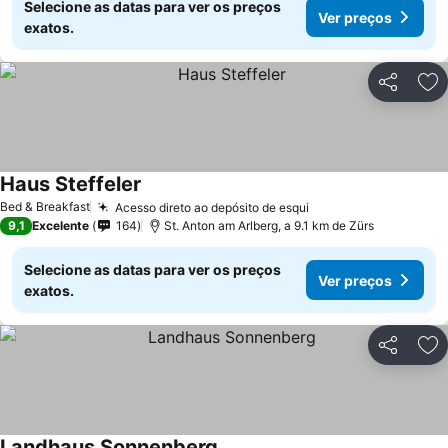
Selecione as datas para ver os preços
Ver preços
exatos.
Partilhar
Ad
Haus Steffeler
Bed & Breakfast
Acesso direto ao depósito de esqui
9,1
Excelente
164
St. Anton am Arlberg, a 9.1 km de Zürs
Selecione as datas para ver os preços
Ver preços
exatos.
Partilhar
Ad
Landhaus Sonnenberg