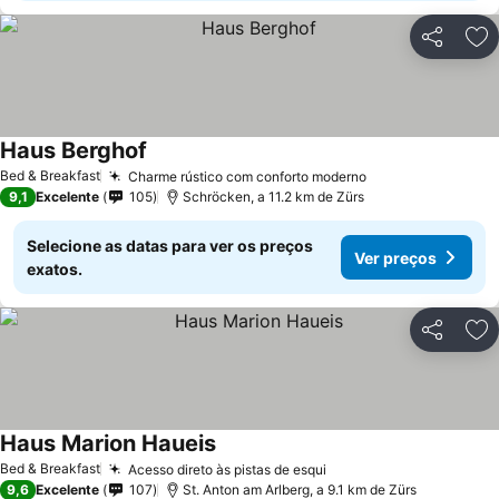
Partilhar
Ad
Haus Berghof
Bed & Breakfast
Charme rústico com conforto moderno
9,1
Excelente
105
Schröcken, a 11.2 km de Zürs
Selecione as datas para ver os preços
Ver preços
exatos.
Partilhar
Ad
Haus Marion Haueis
Bed & Breakfast
Acesso direto às pistas de esqui
9,6
Excelente
107
St. Anton am Arlberg, a 9.1 km de Zürs