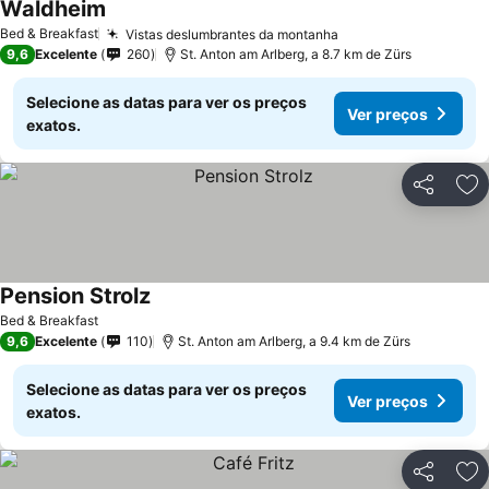
Waldheim
Bed & Breakfast
Vistas deslumbrantes da montanha
9,6
Excelente
260
St. Anton am Arlberg, a 8.7 km de Zürs
Selecione as datas para ver os preços
Ver preços
exatos.
Partilhar
Ad
Pension Strolz
Bed & Breakfast
9,6
Excelente
110
St. Anton am Arlberg, a 9.4 km de Zürs
Selecione as datas para ver os preços
Ver preços
exatos.
Partilhar
Ad