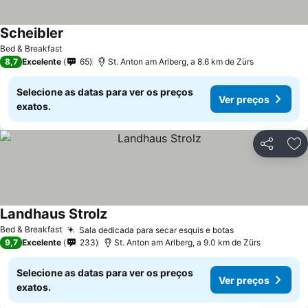
Scheibler
Bed & Breakfast
8,7
Excelente
65
St. Anton am Arlberg, a 8.6 km de Zürs
Selecione as datas para ver os preços
Ver preços
exatos.
Partilhar
Ad
Landhaus Strolz
Bed & Breakfast
Sala dedicada para secar esquis e botas
9,7
Excelente
233
St. Anton am Arlberg, a 9.0 km de Zürs
Selecione as datas para ver os preços
Ver preços
exatos.