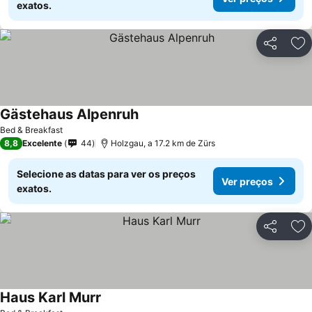
exatos.
Partilhar
Ad
Gästehaus Alpenruh
Bed & Breakfast
8,8
Excelente
44
Holzgau, a 17.2 km de Zürs
Selecione as datas para ver os preços
Ver preços
exatos.
Partilhar
Ad
Haus Karl Murr