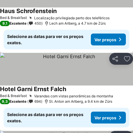
Haus Schrofenstein
Bed & Breakfast
Localização privilegiada perto dos teleféricos
9,1
Excelente
450
Lech am Arlberg, a 4.7 km de Zürs
Selecione as datas para ver os preços
Ver preços
exatos.
Partilhar
Ad
Hotel Garni Ernst Falch
Bed & Breakfast
Varandas com vistas panorâmicas da montanha
9,3
Excelente
694
St. Anton am Arlberg, a 9.4 km de Zürs
Selecione as datas para ver os preços
Ver preços
exatos.