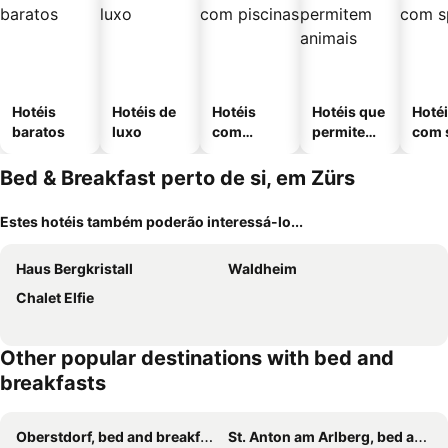
Hotéis
Hotéis de
Hotéis
Hotéis que
Hoté
baratos
luxo
com
permitem
com 
piscinas
animais
Bed & Breakfast perto de si, em Zürs
Estes hotéis também poderão interessá-lo...
Haus Bergkristall
Waldheim
Chalet Elfie
Other popular destinations with bed and
breakfasts
Oberstdorf, bed and breakfasts
St. Anton am Arlberg, bed and breakfasts