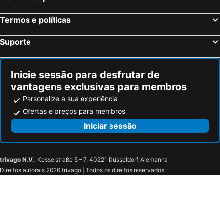
Fiss, bed and breakfasts
Scuol, bed and breakfasts
Vandans, bed and breakfasts
Bregenz, bed and breakfasts
Termos e políticas
Flirsch am Arlberg, bed and breakfasts
St. Gallenkirch - Gortipohl, bed and breakfasts
Suporte
Grins, bed and breakfasts
Graun im Vinschgau, bed and breakfasts
Göfis, bed and breakfasts
Schröcken, bed and breakfasts
Inicie sessão para desfrutar de
Stanzach, bed and breakfasts
Jungholz, bed and breakfasts
vantagens exclusivas para membros
Personalize a sua experiência
Ofertas e preços para membros
Iniciar sessão
trivago N.V.
, Kesselstraße 5 – 7, 40221 Düsseldorf, Alemanha
Direitos autorais 2026 trivago | Todos os direitos reservados.