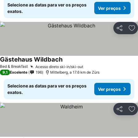
Selecione as datas para ver os preços
Ver preços
exatos.
Partilhar
Ad
Gästehaus Wildbach
Bed & Breakfast
Acesso direto ski-in/ski-out
9,1
Excelente
196
Mittelberg, a 17.6 km de Zürs
Selecione as datas para ver os preços
Ver preços
exatos.
Partilhar
Ad