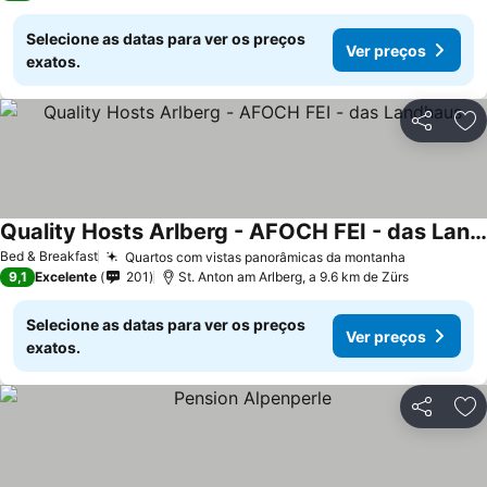
Selecione as datas para ver os preços
Ver preços
exatos.
Partilhar
Ad
Quality Hosts Arlberg - AFOCH FEI - das Landhaus
Bed & Breakfast
Quartos com vistas panorâmicas da montanha
9,1
Excelente
201
St. Anton am Arlberg, a 9.6 km de Zürs
Selecione as datas para ver os preços
Ver preços
exatos.
Partilhar
Ad