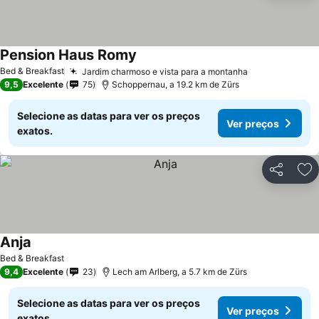
Pension Haus Romy
Bed & Breakfast
Jardim charmoso e vista para a montanha
9,5
Excelente
75
Schoppernau, a 19.2 km de Zürs
Selecione as datas para ver os preços
Ver preços
exatos.
Partilhar
Ad
Anja
Bed & Breakfast
9,4
Excelente
23
Lech am Arlberg, a 5.7 km de Zürs
Selecione as datas para ver os preços
Ver preços
exatos.