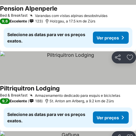
Pension Alpenperle
Bed & Breakfast
Varandas com vistas alpinas desobstruídas
9,6
Excelente
123
Holzgau, a 17.5 km de Zürs
Selecione as datas para ver os preços
Ver preços
exatos.
Partilhar
Ad
Piltriquitron Lodging
Bed & Breakfast
Armazenamento dedicado para esquis e bicicletas
9,7
Excelente
188
St. Anton am Arlberg, a 9.2 km de Zürs
Selecione as datas para ver os preços
Ver preços
exatos.