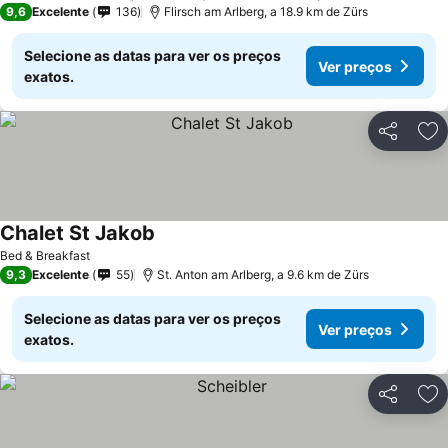
9,6
Excelente
136
Flirsch am Arlberg, a 18.9 km de Zürs
Selecione as datas para ver os preços
Ver preços
exatos.
Partilhar
Ad
Chalet St Jakob
Bed & Breakfast
9,3
Excelente
55
St. Anton am Arlberg, a 9.6 km de Zürs
Selecione as datas para ver os preços
Ver preços
exatos.
Partilhar
Ad