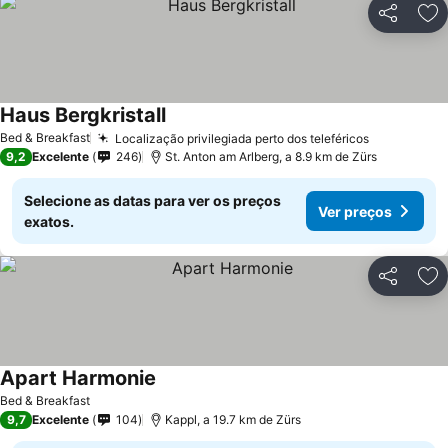
Partilhar
Ad
Haus Bergkristall
Bed & Breakfast
Localização privilegiada perto dos teleféricos
9,2
Excelente
246
St. Anton am Arlberg, a 8.9 km de Zürs
Selecione as datas para ver os preços
Ver preços
exatos.
Partilhar
Ad
Apart Harmonie
Bed & Breakfast
9,7
Excelente
104
Kappl, a 19.7 km de Zürs