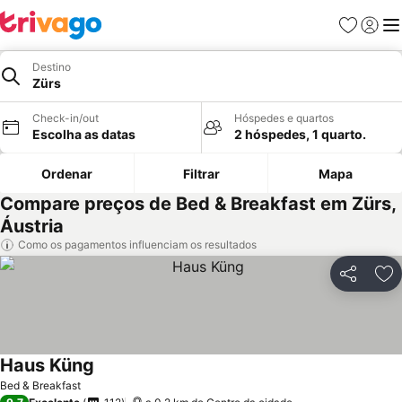
Favoritos
Iniciar
Me
Destino
Zürs
Check-in/out
Hóspedes e quartos
Escolha as datas
2 hóspedes, 1 quarto.
Ordenar
Filtrar
Mapa
Compare preços de Bed & Breakfast em Zürs,
Áustria
Como os pagamentos influenciam os resultados
Partilhar
Ad
Haus Küng
Bed & Breakfast