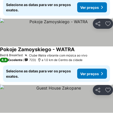
Selecione as datas para ver os preços
Ver preços
exatos.
Partilhar
Ad
Pokoje Zamoyskiego - WATRA
Ver preços
Bed & Breakfast
Clube Watra vibrante com música ao vivo
Ver preços
8,8
Excelente
723
a 1.0 km de Centro da cidade
Selecione as datas para ver os preços
Ver preços
exatos.
Partilhar
Ad