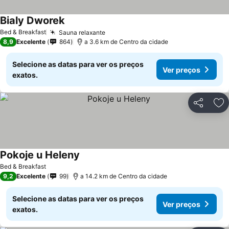
Bialy Dworek
Ver preços
Bed & Breakfast
Sauna relaxante
Ver preços
8,9
Excelente
864
a 3.6 km de Centro da cidade
Selecione as datas para ver os preços
Ver preços
exatos.
Partilhar
Ad
Pokoje u Heleny
Ver preços
Bed & Breakfast
9,2
Excelente
99
a 14.2 km de Centro da cidade
Selecione as datas para ver os preços
Ver preços
exatos.