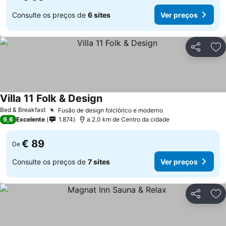
Consulte os preços de
6 sites
Ver preços
Partilhar
Ad
Villa 11 Folk & Design
Ver preços
Bed & Breakfast
Fusão de design folclórico e moderno
Ver preços
9,6
Excelente
1.874
a 2.0 km de Centro da cidade
€ 89
De
Consulte os preços de
7 sites
Ver preços
Partilhar
Ad