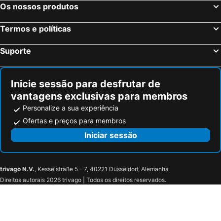
Dolný Kubín, bed and breakfasts
Trstená, bed and breakfasts
Os nossos produtos
Demänovská Dolina, bed and breakfasts
Niedzwiedz, bed and breakfasts
Termos e políticas
Habovka, bed and breakfasts
Námestovo, bed and breakfasts
Lipnica Wielka, bed and breakfasts
Kežmarok, bed and breakfasts
Suporte
Jablonka, bed and breakfasts
Zákamenné, bed and breakfasts
Mengusovce, bed and breakfasts
Smrečany, bed and breakfasts
Inicie sessão para desfrutar de
vantagens exclusivas para membros
Personalize a sua experiência
Ofertas e preços para membros
Iniciar sessão
trivago N.V.
, Kesselstraße 5 – 7, 40221 Düsseldorf, Alemanha
Direitos autorais 2026 trivago | Todos os direitos reservados.