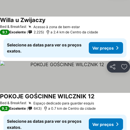
Willa u Zwijaczy
Ver preços
Bed & Breakfast
Acesso à zona de bem-estar
Ver preços
9,1
Excelente
2.225
a 2.4 km de Centro da cidade
Selecione as datas para ver os preços
Ver preços
exatos.
Partilhar
Ad
POKOJE GOŚCINNE WILCZNIK 12
Ver preços
Bed & Breakfast
Espaço dedicado para guardar esquis
Ver preços
9,2
Excelente
643
a 0.7 km de Centro da cidade
Selecione as datas para ver os preços
Ver preços
exatos.