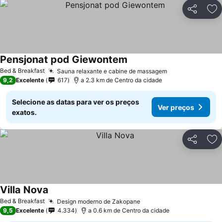
Partilhar
Ad
Pensjonat pod Giewontem
Ver preços
Bed & Breakfast
Sauna relaxante e cabine de massagem
Ver preços
9,2
Excelente
617
a 2.3 km de Centro da cidade
Selecione as datas para ver os preços
Ver preços
exatos.
Partilhar
Ad
Villa Nova
Ver preços
Bed & Breakfast
Design moderno de Zakopane
Ver preços
9,5
Excelente
4.334
a 0.6 km de Centro da cidade