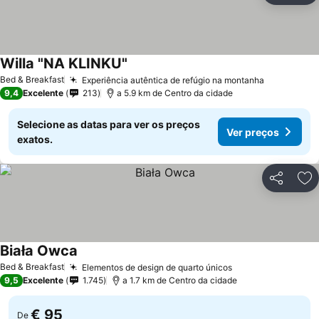
Willa "NA KLINKU"
Ver preços
Bed & Breakfast
Experiência autêntica de refúgio na montanha
Ver preço
9,4
Excelente
213
a 5.9 km de Centro da cidade
Selecione as datas para ver os preços
Ver preços
exatos.
Partilhar
Ad
Biała Owca
Ver preços
Bed & Breakfast
Elementos de design de quarto únicos
Ver preços
9,5
Excelente
1.745
a 1.7 km de Centro da cidade
€ 95
De