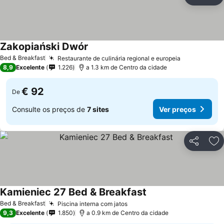
Partilhar
Ad
Zakopiański Dwór
Ver preços
Bed & Breakfast
Restaurante de culinária regional e europeia
Ver preços
8,9
Excelente
1.226
a 1.3 km de Centro da cidade
€ 92
De
Consulte os preços de
7 sites
Ver preços
Partilhar
Ad
Kamieniec 27 Bed & Breakfast
Ver preços
Bed & Breakfast
Piscina interna com jatos
Ver preços
9,3
Excelente
1.850
a 0.9 km de Centro da cidade