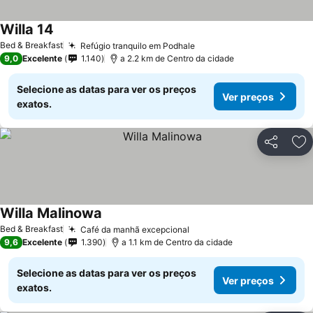
Willa 14
Ver preços
Bed & Breakfast
Refúgio tranquilo em Podhale
Ver preços
9,0
Excelente
1.140
a 2.2 km de Centro da cidade
Selecione as datas para ver os preços
Ver preços
exatos.
Partilhar
Ad
Willa Malinowa
Ver preços
Bed & Breakfast
Café da manhã excepcional
Ver preços
9,6
Excelente
1.390
a 1.1 km de Centro da cidade
Selecione as datas para ver os preços
Ver preços
exatos.