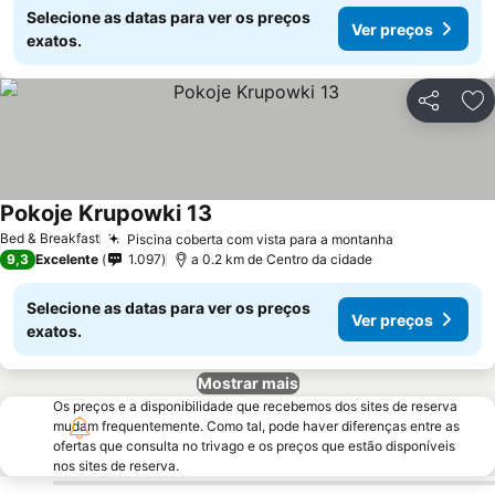
Selecione as datas para ver os preços
Ver preços
exatos.
Partilhar
Ad
Pokoje Krupowki 13
Ver preços
Bed & Breakfast
Piscina coberta com vista para a montanha
Ver preços
9,3
Excelente
1.097
a 0.2 km de Centro da cidade
Selecione as datas para ver os preços
Ver preços
exatos.
Mostrar mais
Os preços e a disponibilidade que recebemos dos sites de reserva
mudam frequentemente. Como tal, pode haver diferenças entre as
ofertas que consulta no trivago e os preços que estão disponíveis
nos sites de reserva.