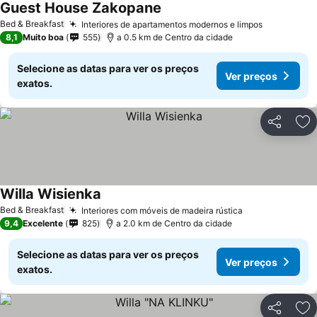
Guest House Zakopane
Ver preços
Bed & Breakfast
Interiores de apartamentos modernos e limpos
Ver preço
8,1
Muito boa
555
a 0.5 km de Centro da cidade
Selecione as datas para ver os preços
Ver preços
exatos.
Partilhar
Ad
Willa Wisienka
Ver preços
Bed & Breakfast
Interiores com móveis de madeira rústica
Ver preços
9,4
Excelente
825
a 2.0 km de Centro da cidade
Selecione as datas para ver os preços
Ver preços
exatos.
Partilhar
Ad