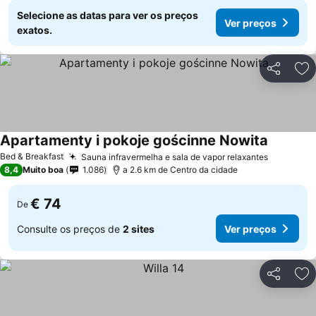
Selecione as datas para ver os preços
Ver preços
exatos.
Partilhar
Ad
Apartamenty i pokoje gościnne Nowita
Ver preç
Bed & Breakfast
Sauna infravermelha e sala de vapor relaxantes
Ver preç
8,4
Muito boa
1.086
a 2.6 km de Centro da cidade
€ 74
De
Consulte os preços de
2 sites
Ver preços
Partilhar
Ad