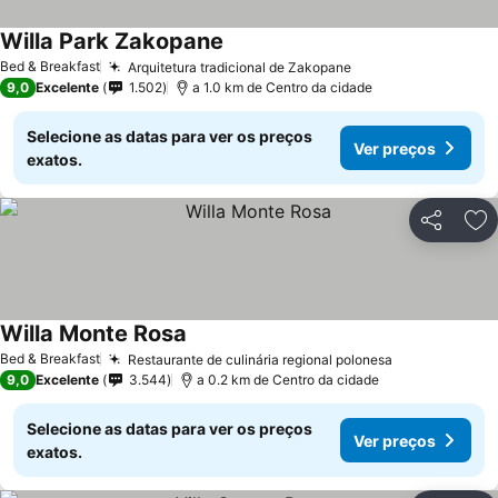
Willa Park Zakopane
Ver preços
Bed & Breakfast
Arquitetura tradicional de Zakopane
Ver preços
9,0
Excelente
1.502
a 1.0 km de Centro da cidade
Selecione as datas para ver os preços
Ver preços
exatos.
Partilhar
Ad
Willa Monte Rosa
Ver preços
Bed & Breakfast
Restaurante de culinária regional polonesa
Ver preços
9,0
Excelente
3.544
a 0.2 km de Centro da cidade
Selecione as datas para ver os preços
Ver preços
exatos.