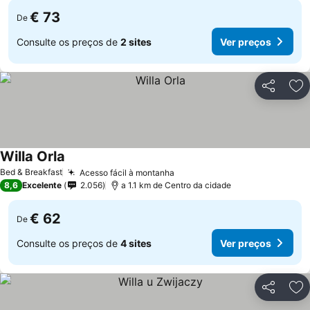
€ 73
De
Consulte os preços de
2 sites
Ver preços
Partilhar
Ad
Willa Orla
Ver preços
Bed & Breakfast
Acesso fácil à montanha
Ver preços
8,6
Excelente
2.056
a 1.1 km de Centro da cidade
€ 62
De
Consulte os preços de
4 sites
Ver preços
Partilhar
Ad