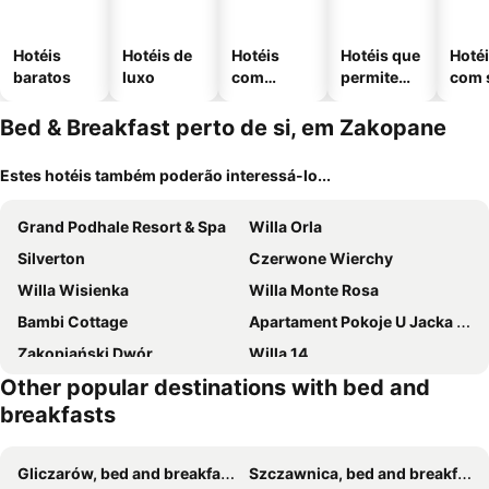
Hotéis
Hotéis de
Hotéis
Hotéis que
Hoté
baratos
luxo
com
permitem
com 
piscinas
animais
Bed & Breakfast perto de si, em Zakopane
Estes hotéis também poderão interessá-lo...
Grand Podhale Resort & Spa
Willa Orla
Silverton
Czerwone Wierchy
Willa Wisienka
Willa Monte Rosa
Bambi Cottage
Apartament Pokoje U Jacka Zakopane Pkp 700 Centrum 1200
Zakopiański Dwór
Willa 14
Other popular destinations with bed and
Villa Nova
Rezydencja Sienkiewiczówka
breakfasts
Villa 11 Folk & Design
Villa Belweder
Willa Galantowka
Willa Monia
Gliczarów, bed and breakfasts
Szczawnica, bed and breakfasts
Villa Teddy Bear Zakopane
U Gruszkow Centrum Zakopane