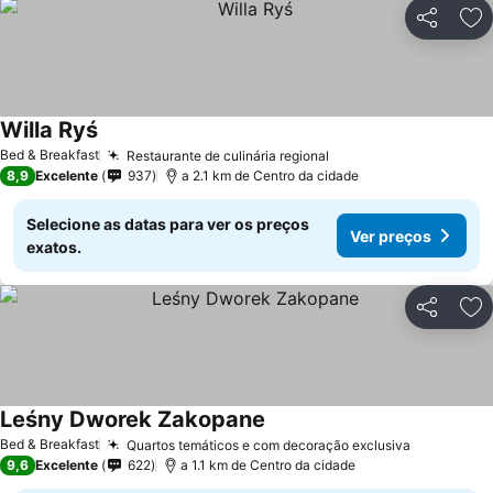
Partilhar
Ad
Willa Ryś
Ver preços
Bed & Breakfast
Restaurante de culinária regional
Ver preços
8,9
Excelente
937
a 2.1 km de Centro da cidade
Selecione as datas para ver os preços
Ver preços
exatos.
Partilhar
Ad
Leśny Dworek Zakopane
Ver preços
Bed & Breakfast
Quartos temáticos e com decoração exclusiva
Ver preço
9,6
Excelente
622
a 1.1 km de Centro da cidade