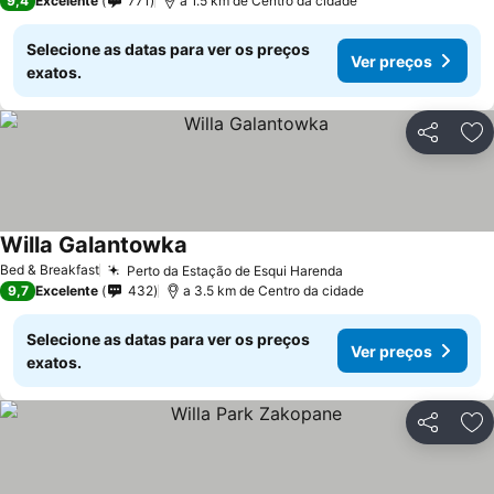
9,4
Excelente
771
a 1.5 km de Centro da cidade
Selecione as datas para ver os preços
Ver preços
exatos.
Partilhar
Ad
Willa Galantowka
Ver preços
Bed & Breakfast
Perto da Estação de Esqui Harenda
Ver preços
9,7
Excelente
432
a 3.5 km de Centro da cidade
Selecione as datas para ver os preços
Ver preços
exatos.
Partilhar
Ad