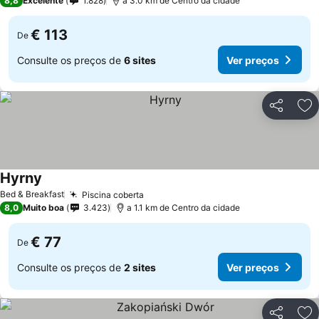
8,8
Excelente
1.828
a 3.0 km de Centro da cidade
€ 113
De
Consulte os preços de
6 sites
Ver preços
Partilhar
Ad
Hyrny
Ver preços
Bed & Breakfast
Piscina coberta
Ver preços
8,0
Muito boa
3.423
a 1.1 km de Centro da cidade
€ 77
De
Consulte os preços de
2 sites
Ver preços