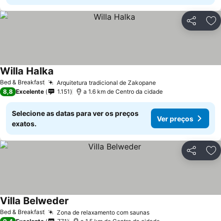
Partilhar
Ad
Willa Halka
Ver preços
Bed & Breakfast
Arquitetura tradicional de Zakopane
Ver preços
8,8
Excelente
1.151
a 1.6 km de Centro da cidade
Selecione as datas para ver os preços
Ver preços
exatos.
Partilhar
Ad
Villa Belweder
Ver preços
Bed & Breakfast
Zona de relaxamento com saunas
Ver preços