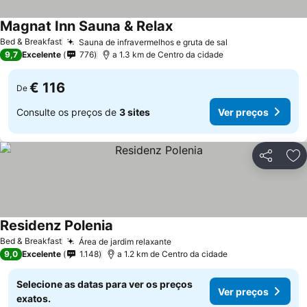
Magnat Inn Sauna & Relax
Ver preços
Bed & Breakfast
Sauna de infravermelhos e gruta de sal
Ver preços
9,7
Excelente
776
a 1.3 km de Centro da cidade
€ 116
De
Consulte os preços de
3 sites
Ver preços
Partilhar
Ad
Residenz Polenia
Ver preços
Bed & Breakfast
Área de jardim relaxante
Ver preços
9,0
Excelente
1.148
a 1.2 km de Centro da cidade
Selecione as datas para ver os preços
Ver preços
exatos.