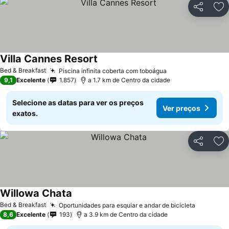
Partilhar
Ad
Villa Cannes Resort
Ver preços
Bed & Breakfast
Piscina infinita coberta com toboágua
Ver preços
9,1
Excelente
1.857
a 1.7 km de Centro da cidade
Selecione as datas para ver os preços
Ver preços
exatos.
Partilhar
Ad
Willowa Chata
Ver preços
Bed & Breakfast
Oportunidades para esquiar e andar de bicicleta
Ver preç
8,6
Excelente
193
a 3.9 km de Centro da cidade