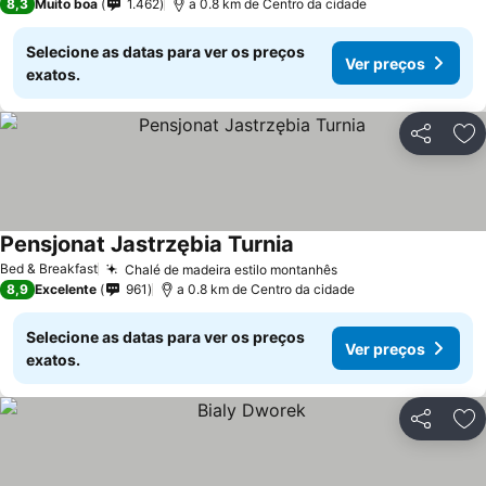
8,3
Muito boa
1.462
a 0.8 km de Centro da cidade
Selecione as datas para ver os preços
Ver preços
exatos.
Partilhar
Ad
Pensjonat Jastrzębia Turnia
Ver preços
Bed & Breakfast
Chalé de madeira estilo montanhês
Ver preços
8,9
Excelente
961
a 0.8 km de Centro da cidade
Selecione as datas para ver os preços
Ver preços
exatos.
Partilhar
Ad