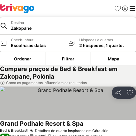
Favoritos
Iniciar
Me
Destino
Zakopane
Check-in/out
Hóspedes e quartos
Escolha as datas
2 hóspedes, 1 quarto.
Ordenar
Filtrar
Mapa
Compare preços de Bed & Breakfast em
Zakopane, Polónia
Como os pagamentos influenciam os resultados
Partilhar
Ad
Grand Podhale Resort & Spa
Ver preços
Bed & Breakfast
Detalhes de quarto inspirados em Góralskie
Ver preços