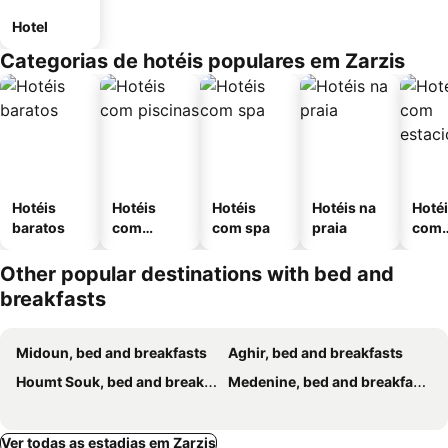
Hotel
Categorias de hotéis populares em Zarzis
Hotéis
Hotéis
Hotéis
Hotéis na
Hoté
baratos
com
com spa
praia
com
piscinas
esta
ment
Other popular destinations with bed and
breakfasts
Midoun, bed and breakfasts
Aghir, bed and breakfasts
Houmt Souk, bed and breakfasts
Medenine, bed and breakfasts
Ver todas as estadias em Zarzis