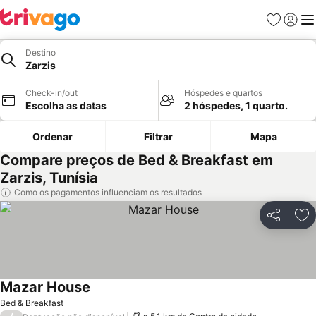
Favoritos
Iniciar
Me
Destino
Zarzis
Check-in/out
Hóspedes e quartos
Escolha as datas
2 hóspedes, 1 quarto.
Ordenar
Filtrar
Mapa
Compare preços de Bed & Breakfast em
Zarzis, Tunísia
Como os pagamentos influenciam os resultados
Partilhar
Ad
Mazar House
Ver preços
Bed & Breakfast