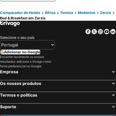
Comparador de Hotéis
África
Tunísia
Medenine
Zarzis
Bed & Breakfast em Zarzis
Facebook
Twitter
Insta
Yo
Selecione o seu país
Adicionar no Google
Encontre facilmente os nossos
resultados: adicione o trivago como
fonte preferencial no Google.
Empresa
Os nossos produtos
Termos e políticas
Suporte