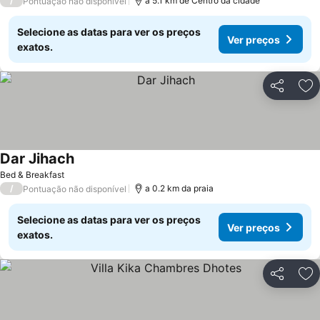
/
a 5.1 km de Centro da cidade
Pontuação não disponível
Selecione as datas para ver os preços
Ver preços
exatos.
Partilhar
Ad
Dar Jihach
Ver preços
Bed & Breakfast
/
a 0.2 km da praia
Pontuação não disponível
Selecione as datas para ver os preços
Ver preços
exatos.
Partilhar
Ad