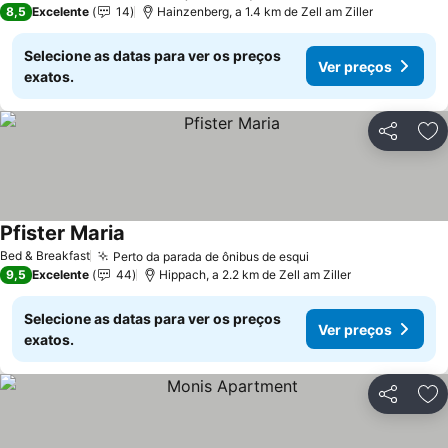
8,5
Excelente
14
Hainzenberg, a 1.4 km de Zell am Ziller
Selecione as datas para ver os preços
Ver preços
exatos.
Partilhar
Ad
Pfister Maria
Bed & Breakfast
Perto da parada de ônibus de esqui
9,5
Excelente
44
Hippach, a 2.2 km de Zell am Ziller
Selecione as datas para ver os preços
Ver preços
exatos.
Partilhar
Ad