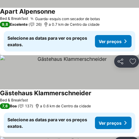
Apart Alpensonne
Bed & Breakfast
Guarda-esquis com secador de botas
9,8
Excelente
26
a 0.7 km de Centro da cidade
Selecione as datas para ver os preços
Ver preços
exatos.
Partilhar
Ad
Gästehaus Klammerschneider
Bed & Breakfast
7,8
Boa
137
a 0.6 km de Centro da cidade
Selecione as datas para ver os preços
Ver preços
exatos.