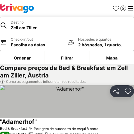
Favoritos
Iniciar
Me
Destino
Zell am Ziller
Check-in/out
Hóspedes e quartos
Escolha as datas
2 hóspedes, 1 quarto.
Ordenar
Filtrar
Mapa
Compare preços de Bed & Breakfast em Zell
am Ziller, Áustria
Como os pagamentos influenciam os resultados
Partilhar
Ad
"Adamerhof"
Bed & Breakfast
Paragem de autocarro de esqui à porta