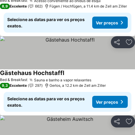
Bed & Breakfast
Acesso conveniente ao ônibus de esqui
8,9
Excelente
662
Fügen / Hochfügen, a 11.4 km de Zell am Ziller
Selecione as datas para ver os preços
Ver preços
exatos.
Partilhar
Ad
Gästehaus Hochstaffl
Bed & Breakfast
Sauna e banho a vapor relaxantes
9,3
Excelente
297
Gerlos, a 12.2 km de Zell am Ziller
Selecione as datas para ver os preços
Ver preços
exatos.
Partilhar
Ad