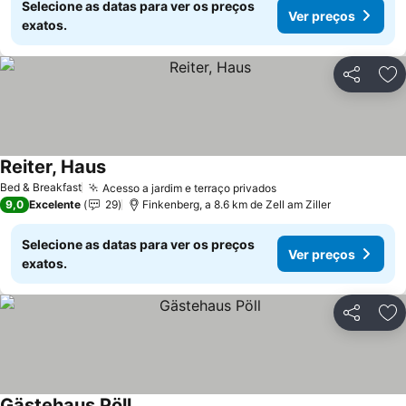
Selecione as datas para ver os preços
Ver preços
exatos.
Partilhar
Ad
Reiter, Haus
Bed & Breakfast
Acesso a jardim e terraço privados
9,0
Excelente
29
Finkenberg, a 8.6 km de Zell am Ziller
Selecione as datas para ver os preços
Ver preços
exatos.
Partilhar
Ad
Gästehaus Pöll