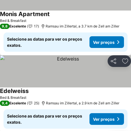
Monis Apartment
Bed & Breakfast
9,8
Excelente
17
Ramsau im Zillertal, a 3.7 km de Zell am Ziller
Selecione as datas para ver os preços
Ver preços
exatos.
Partilhar
Ad
Edelweiss
Bed & Breakfast
9,4
Excelente
25
Ramsau im Zillertal, a 2.9 km de Zell am Ziller
Selecione as datas para ver os preços
Ver preços
exatos.