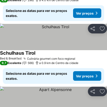
9,6
Excelente
296
a 4.0 km de Centro da cidade
Selecione as datas para ver os preços
Ver preços
exatos.
Partilhar
Ad
Schulhaus Tirol
Bed & Breakfast
Culinária gourmet com foco regional
9,7
Excelente
566
a 0.9 km de Centro da cidade
Selecione as datas para ver os preços
Ver preços
exatos.
Partilhar
Ad