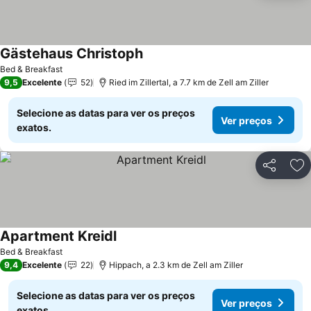
Gästehaus Christoph
Bed & Breakfast
9,5
Excelente
52
Ried im Zillertal, a 7.7 km de Zell am Ziller
Selecione as datas para ver os preços
Ver preços
exatos.
Partilhar
Ad
Apartment Kreidl
Bed & Breakfast
9,4
Excelente
22
Hippach, a 2.3 km de Zell am Ziller
Selecione as datas para ver os preços
Ver preços
exatos.