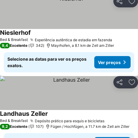
Partilhar
Ad
Nieslerhof
Bed & Breakfast
Experiência autêntica de estadia em fazenda
9,4
Excelente
342
Mayrhofen, a 8.1 km de Zell am Ziller
Selecione as datas para ver os preços
Ver preços
exatos.
Partilhar
Ad
Landhaus Zeller
Bed & Breakfast
Depósito prático para esquis e bicicletas
9,2
Excelente
107
Fügen / Hochfügen, a 11.7 km de Zell am Ziller