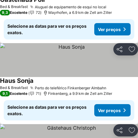
Bed & Breakfast
Aluguel de equipamento de esqui no local
9,3
Excelente
72
Mayrhofen, a 6.9 km de Zell am Ziller
Selecione as datas para ver os preços
Ver preços
exatos.
Partilhar
Ad
Haus Sonja
Bed & Breakfast
Perto do teleférico Finkenberger Almbahn
9,1
Excelente
71
Finkenberg, a 9.9 km de Zell am Ziller
Selecione as datas para ver os preços
Ver preços
exatos.
Partilhar
Ad