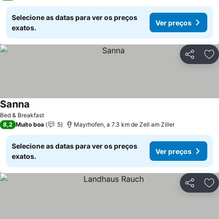
Selecione as datas para ver os preços
Ver preços
exatos.
Partilhar
Ad
Sanna
Bed & Breakfast
8,2
Muito boa
5
Mayrhofen, a 7.3 km de Zell am Ziller
Selecione as datas para ver os preços
Ver preços
exatos.
Partilhar
Ad