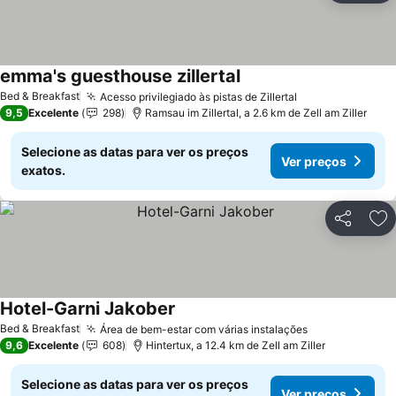
emma's guesthouse zillertal
Bed & Breakfast
Acesso privilegiado às pistas de Zillertal
9,5
Excelente
298
Ramsau im Zillertal, a 2.6 km de Zell am Ziller
Selecione as datas para ver os preços
Ver preços
exatos.
Partilhar
Ad
Hotel-Garni Jakober
Bed & Breakfast
Área de bem-estar com várias instalações
9,6
Excelente
608
Hintertux, a 12.4 km de Zell am Ziller
Selecione as datas para ver os preços
Ver preços