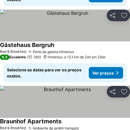
Partilhar
Ad
Gästehaus Bergruh
Bed & Breakfast
Perto da geleira Hintertux
9,5
Excelente
292
Hintertux, a 12.1 km de Zell am Ziller
Selecione as datas para ver os preços
Ver preços
exatos.
Partilhar
Ad
Braunhof Apartments
Bed & Breakfast
Ambiente de jardim tranquilo