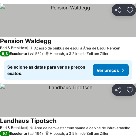
Partilhar
Ad
Pension Waldegg
Bed & Breakfast
Acesso de ônibus de esqui à Área de Esqui Penken
9,3
Excelente
552
Hippach, a 3.2 km de Zell am Ziller
Selecione as datas para ver os preços
Ver preços
exatos.
Partilhar
Ad
Landhaus Tipotsch
Bed & Breakfast
Área de bem-estar com sauna e cabine de infravermelho
9,1
Excelente
194
Hippach, a 3.5 km de Zell am Ziller