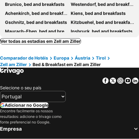
Brunico, bed and breakfasts
Westendorf, bed and breakfasts
Achenkirch, bed and breakfasts
Kiens, bed and breakfasts
Gschnitz, bed and breakfasts
Kitzbuehel, bed and breakfasts
Maurach-Eben, bed and breakfasts
Insbruck, bed and breakfasts
PERTISAU, bed and breakfasts
Kolsass, bed and breakfasts
Ver todas as estadias em Zell am Ziller
Scharnitz, bed and breakfasts
Sellrain, bed and breakfasts
Comparador de Hotéis
Europa
Áustria
Tirol
Mittersill, bed and breakfasts
Hippach, bed and breakfasts
Zell am Ziller
Bed & Breakfast em Zell am Ziller
Hintertux, bed and breakfasts
Stumm, bed and breakfasts
Ahrntal, bed and breakfasts
Terenten, bed and breakfasts
Facebook
Twitter
Insta
Yo
St. Lorenzen, bed and breakfasts
Fügen / Hochfügen, bed and breakfasts
Selecione o seu país
Brixen im Thale, bed and breakfasts
Wald im Pinzgau, bed and breakfasts
Hopfgarten im Brixental, bed and breakfasts
Neukirchen am Großvenediger, bed and breakfasts
Adicionar no Google
Encontre facilmente os nossos
St. Jakob im Defereggental, bed and breakfasts
Ramsau im Zillertal, bed and breakfasts
resultados: adicione o trivago como
Gerlos, bed and breakfasts
Mühlwald, bed and breakfasts
fonte preferencial no Google.
Empresa
Itter, bed and breakfasts
Vals, bed and breakfasts