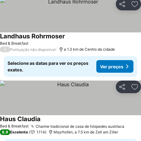
Partilhar
Ad
Landhaus Rohrmoser
Bed & Breakfast
/
a 1.3 km de Centro da cidade
Pontuação não disponível
Selecione as datas para ver os preços
Ver preços
exatos.
Partilhar
Ad
Haus Claudia
Bed & Breakfast
Charme tradicional de casa de hóspedes austríaca
8,9
Excelente
1.114
Mayrhofen, a 7.5 km de Zell am Ziller