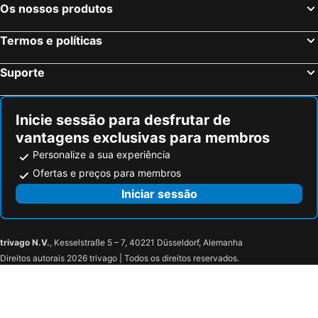
Aurach, bed and breakfasts
Thiersee, bed and breakfasts
Os nossos produtos
Neustift im Stubaital, bed and breakfasts
Finkenberg, bed and breakfasts
Termos e políticas
Kufstein, bed and breakfasts
Reith im Alpbachtal, bed and breakfasts
Schwendau, bed and breakfasts
Krimml, bed and breakfasts
Suporte
Kirchberg, bed and breakfasts
Steinach am Brenner, bed and breakfasts
Alpbach, bed and breakfasts
Steinberg am Rofan, bed and breakfasts
Inicie sessão para desfrutar de
vantagens exclusivas para membros
Personalize a sua experiência
Ofertas e preços para membros
Iniciar sessão
trivago N.V.
, Kesselstraße 5 – 7, 40221 Düsseldorf, Alemanha
Direitos autorais 2026 trivago | Todos os direitos reservados.