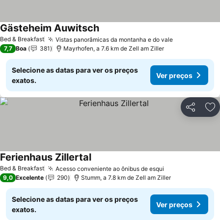
Gästeheim Auwitsch
Bed & Breakfast
Vistas panorâmicas da montanha e do vale
7,7
Boa
381
Mayrhofen, a 7.6 km de Zell am Ziller
Selecione as datas para ver os preços
Ver preços
exatos.
Partilhar
Ad
Ferienhaus Zillertal
Bed & Breakfast
Acesso conveniente ao ônibus de esqui
9,0
Excelente
290
Stumm, a 7.8 km de Zell am Ziller
Selecione as datas para ver os preços
Ver preços
exatos.