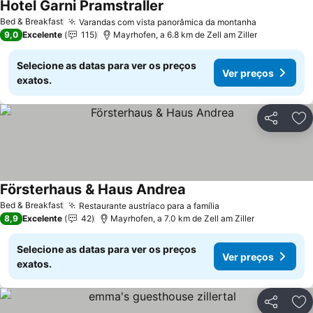
Hotel Garni Pramstraller
Bed & Breakfast
Varandas com vista panorâmica da montanha
9,0
Excelente
115
Mayrhofen, a 6.8 km de Zell am Ziller
Selecione as datas para ver os preços
Ver preços
exatos.
Partilhar
Ad
Försterhaus & Haus Andrea
Bed & Breakfast
Restaurante austríaco para a família
8,9
Excelente
42
Mayrhofen, a 7.0 km de Zell am Ziller
Selecione as datas para ver os preços
Ver preços
exatos.
Partilhar
Ad