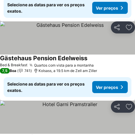
Selecione as datas para ver os preços
Ver preços
exatos.
Partilhar
Ad
Gästehaus Pension Edelweiss
Bed & Breakfast
Quartos com vista para a montanha
7,5
Boa
741
Kolsass, a 19.5 km de Zell am Ziller
Selecione as datas para ver os preços
Ver preços
exatos.
Partilhar
Ad