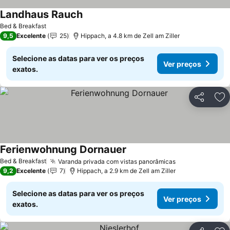
Landhaus Rauch
Bed & Breakfast
9,5
Excelente
25
Hippach, a 4.8 km de Zell am Ziller
Selecione as datas para ver os preços
Ver preços
exatos.
Partilhar
Ad
Ferienwohnung Dornauer
Bed & Breakfast
Varanda privada com vistas panorâmicas
9,2
Excelente
7
Hippach, a 2.9 km de Zell am Ziller
Selecione as datas para ver os preços
Ver preços
exatos.