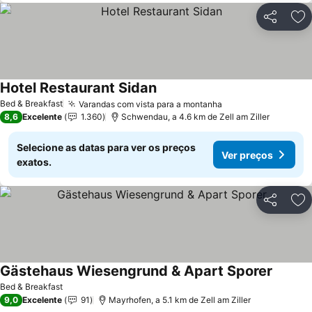
Partilhar
Ad
Hotel Restaurant Sidan
Bed & Breakfast
Varandas com vista para a montanha
8,6
Excelente
1.360
Schwendau, a 4.6 km de Zell am Ziller
Selecione as datas para ver os preços
Ver preços
exatos.
Partilhar
Ad
Gästehaus Wiesengrund & Apart Sporer
Bed & Breakfast
9,0
Excelente
91
Mayrhofen, a 5.1 km de Zell am Ziller