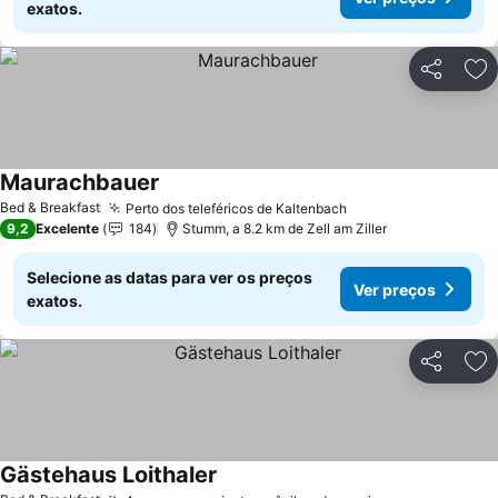
exatos.
Partilhar
Ad
Maurachbauer
Bed & Breakfast
Perto dos teleféricos de Kaltenbach
9,2
Excelente
184
Stumm, a 8.2 km de Zell am Ziller
Selecione as datas para ver os preços
Ver preços
exatos.
Partilhar
Ad
Gästehaus Loithaler